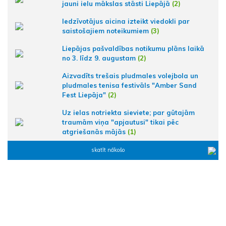
jauni ielu mākslas stāsti Liepājā
(2)
Iedzīvotājus aicina izteikt viedokli par
saistošajiem noteikumiem
(3)
Liepājas pašvaldības notikumu plāns laikā
no 3. līdz 9. augustam
(2)
Aizvadīts trešais pludmales volejbola un
pludmales tenisa festivāls "Amber Sand
Fest Liepāja"
(2)
Uz ielas notriekta sieviete; par gūtajām
traumām viņa "apjautusi" tikai pēc
atgriešanās mājās
(1)
skatīt nākošo