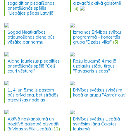
sagaidīt ar piedalīšanos
aizvadīti aktīvā gaisotnē
orientēšanās spēlēs
(3)
"Liepājas pēdas Latvijā"
Šogad Neatkarības
Izmaiņas Brīvības svētku
atjaunošanas diena būs
programmā – koncertēs
vēsāka par normu
grupa "Dzelzs vilks"
(5)
Aicina jauniešus piedalīties
Rožu laukumā 4.maijā
orientēšanās spēlē "Ceļš
uzplauks stādu tirgus
cauri vēsturei"
"Pavasaris ziedos"
1., 4. un 5.maijs pastam
Brīvības svētkus svinēsim
būs brīvdiena, bet strādās
kopā ar grupu "Astro’n’out"
atsevišķas nodaļas
Aktīvā noskaņojumā un
Brīvības svētkus Liepājā
pozitīvā gaisotnē aizvadīti
svinēsim Jāņa Čakstes
Brīvības svētki Liepājā
(12)
laukumā