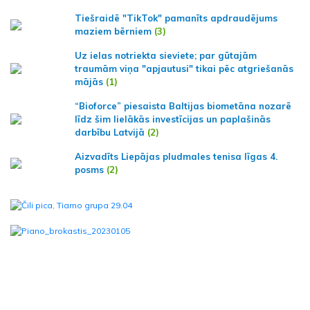
Tiešraidē "TikTok" pamanīts apdraudējums
maziem bērniem
(3)
Uz ielas notriekta sieviete; par gūtajām
traumām viņa "apjautusi" tikai pēc atgriešanās
mājās
(1)
“Bioforce” piesaista Baltijas biometāna nozarē
līdz šim lielākās investīcijas un paplašinās
darbību Latvijā
(2)
Aizvadīts Liepājas pludmales tenisa līgas 4.
posms
(2)