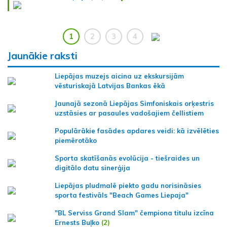
1
2
3
4
Jaunākie raksti
Liepājas muzejs aicina uz ekskursijām
vēsturiskajā Latvijas Bankas ēkā
Jaunajā sezonā Liepājas Simfoniskais orķestris
uzstāsies ar pasaules vadošajiem čellistiem
Populārākie fasādes apdares veidi: kā izvēlēties
piemērotāko
Sporta skatīšanās evolūcija - tiešraides un
digitālo datu sinerģija
Liepājas pludmalē piekto gadu norisināsies
sporta festivāls "Beach Games Liepaja"
"BL Serviss Grand Slam" čempiona titulu izcīna
Ernests Buļko
(2)