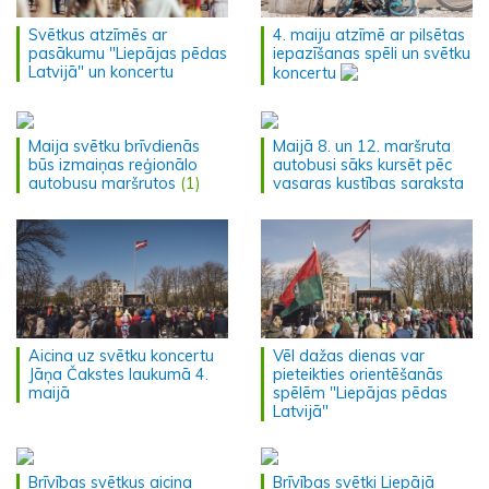
Svētkus atzīmēs ar
4. maiju atzīmē ar pilsētas
pasākumu "Liepājas pēdas
iepazīšanas spēli un svētku
Latvijā" un koncertu
koncertu
Maija svētku brīvdienās
Maijā 8. un 12. maršruta
būs izmaiņas reģionālo
autobusi sāks kursēt pēc
autobusu maršrutos
(1)
vasaras kustības saraksta
Aicina uz svētku koncertu
Vēl dažas dienas var
Jāņa Čakstes laukumā 4.
pieteikties orientēšanās
maijā
spēlēm "Liepājas pēdas
Latvijā"
Brīvības svētkus aicina
Brīvības svētki Liepājā