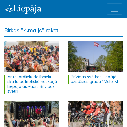
Birkas
"4.maijs"
raksti
Ar rekordlielu dalībnieku
Brīvības svētkos Liepājā
skaitu patriotiskā noskaņā
uzstāsies grupa “Melo-M”
Liepājā aizvadīti Brīvības
svētki