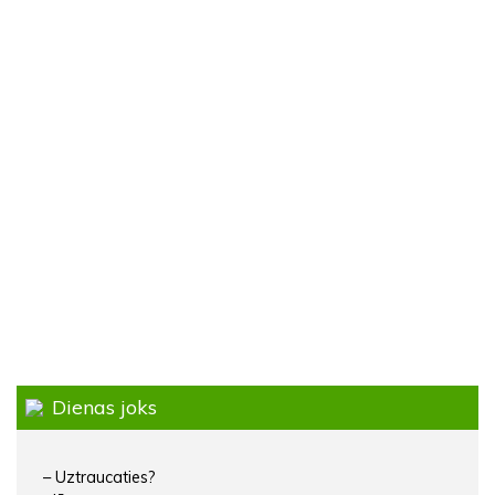
Dienas joks
– Uztraucaties?