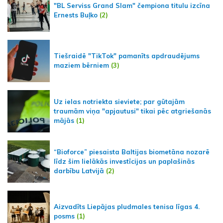
"BL Serviss Grand Slam" čempiona titulu izcīna
Ernests Buļko
(2)
Tiešraidē "TikTok" pamanīts apdraudējums
maziem bērniem
(3)
Uz ielas notriekta sieviete; par gūtajām
traumām viņa "apjautusi" tikai pēc atgriešanās
mājās
(1)
“Bioforce” piesaista Baltijas biometāna nozarē
līdz šim lielākās investīcijas un paplašinās
darbību Latvijā
(2)
Aizvadīts Liepājas pludmales tenisa līgas 4.
posms
(1)