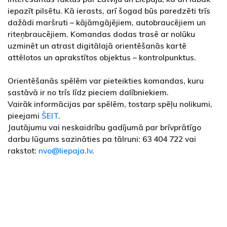
iepazīt pilsētu. Kā ierasts, arī šogad būs paredzēti trīs
dažādi maršruti – kājāmgājējiem, autobraucējiem un
riteņbraucējiem. Komandas dodas trasē ar nolūku
uzminēt un atrast digitālajā orientēšanās kartē
attēlotos un aprakstītos objektus – kontrolpunktus.
Orientēšanās spēlēm var pieteikties komandas, kuru
sastāvā ir no trīs līdz pieciem dalībniekiem.
Vairāk informācijas par spēlēm, tostarp spēļu nolikumi,
pieejami
ŠEIT
.
Jautājumu vai neskaidrību gadījumā par brīvprātīgo
darbu lūgums sazināties pa tālruni: 63 404 722 vai
rakstot:
nvo@liepaja.lv
.