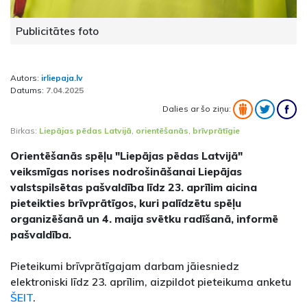
Publicitātes foto
Autors:
irliepaja.lv
Datums:
7.04.2025
Dalies ar šo ziņu:
Birkas:
Liepājas pēdas Latvijā
,
orientēšanās
,
brīvprātīgie
Orientēšanās spēļu "Liepājas pēdas Latvijā"
veiksmīgas norises nodrošināšanai Liepājas
valstspilsētas pašvaldība līdz 23. aprīlim aicina
pieteikties brīvprātīgos, kuri palīdzētu spēļu
organizēšanā un 4. maija svētku radīšanā, informē
pašvaldība.
Pieteikumi brīvprātīgajam darbam jāiesniedz
elektroniski līdz 23. aprīlim, aizpildot pieteikuma anketu
ŠEIT
.