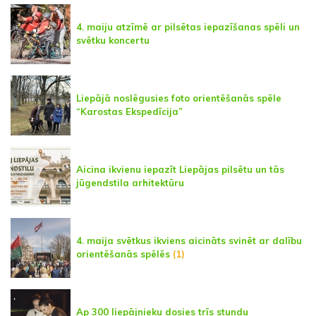
4. maiju atzīmē ar pilsētas iepazīšanas spēli un
svētku koncertu
Liepājā noslēgusies foto orientēšanās spēle
“Karostas Ekspedīcija”
Aicina ikvienu iepazīt Liepājas pilsētu un tās
jūgendstila arhitektūru
4. maija svētkus ikviens aicināts svinēt ar dalību
orientēšanās spēlēs
(1)
Ap 300 liepājnieku dosies trīs stundu