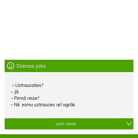
Dienas joks
– Uztraucaties?
– Jā.
– Pirmā reize?
– Nē, esmu uztraucies arī agrāk.
skatīt nākošo