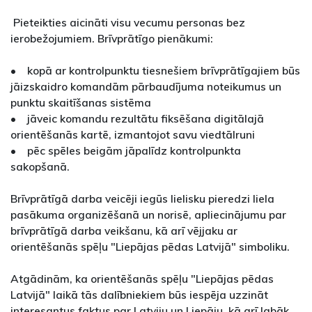
Pieteikties aicināti visu vecumu personas bez
ierobežojumiem. Brīvprātīgo pienākumi:
• kopā ar kontrolpunktu tiesnešiem brīvprātīgajiem būs
jāizskaidro komandām pārbaudījuma noteikumus un
punktu skaitīšanas sistēma
• jāveic komandu rezultātu fiksēšana digitālajā
orientēšanās kartē, izmantojot savu viedtālruni
• pēc spēles beigām jāpalīdz kontrolpunkta
sakopšanā.
Brīvprātīgā darba veicēji iegūs lielisku pieredzi liela
pasākuma organizēšanā un norisē, apliecinājumu par
brīvprātīgā darba veikšanu, kā arī vējjaku ar
orientēšanās spēļu "Liepājas pēdas Latvijā" simboliku.
Atgādinām, ka orientēšanās spēļu "Liepājas pēdas
Latvijā" laikā tās dalībniekiem būs iespēja uzzināt
interesantus faktus par Latviju un Liepāju, kā arī labāk