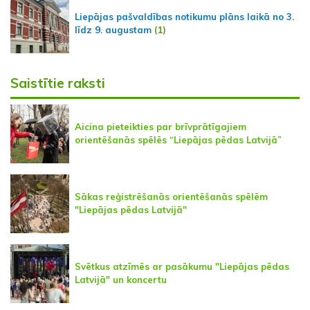
Liepājas pašvaldības notikumu plāns laikā no 3.
līdz 9. augustam
(1)
Saistītie raksti
Aicina pieteikties par brīvprātīgajiem
orientēšanās spēlēs “Liepājas pēdas Latvijā”
Sākas reģistrēšanās orientēšanās spēlēm
"Liepājas pēdas Latvijā"
Svētkus atzīmēs ar pasākumu "Liepājas pēdas
Latvijā" un koncertu