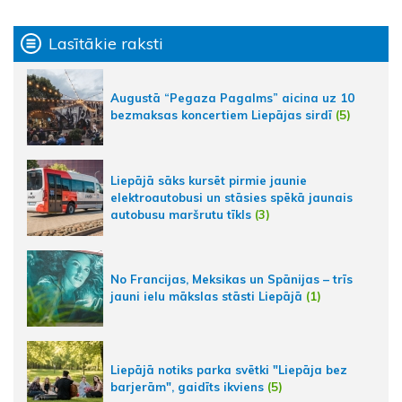
Lasītākie raksti
Augustā “Pegaza Pagalms” aicina uz 10
bezmaksas koncertiem Liepājas sirdī
(5)
Liepājā sāks kursēt pirmie jaunie
elektroautobusi un stāsies spēkā jaunais
autobusu maršrutu tīkls
(3)
No Francijas, Meksikas un Spānijas – trīs
jauni ielu mākslas stāsti Liepājā
(1)
Liepājā notiks parka svētki "Liepāja bez
barjerām", gaidīts ikviens
(5)