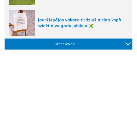
JaunLiepājas vakara tirdziņš aicina kopā
svinēt divu gadu jubileju
(4)
skatīt nākošo