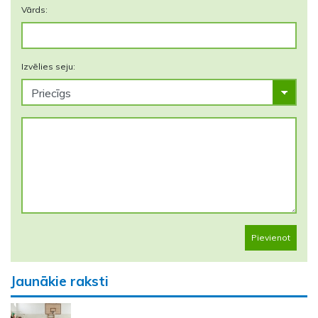
Vārds:
Izvēlies seju:
Pievienot
Jaunākie raksti