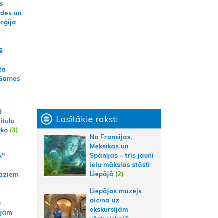
s
ides un
erģija
ē
ta
 Games
d
Lasītākie raksti
itulu
ļko
(3)
No Francijas,
Meksikas un
Spānijas – trīs jauni
k"
ielu mākslas stāsti
Liepājā
(2)
aziem
Liepājas muzejs
aicina uz
a
ekskursijām
ajām