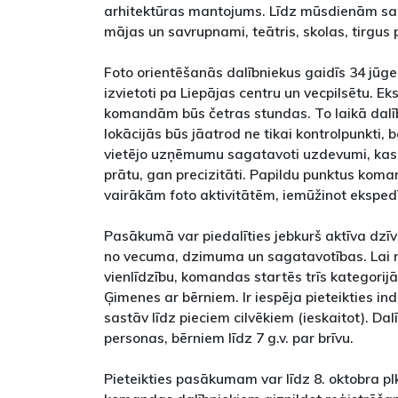
arhitektūras mantojums. Līdz mūsdienām s
mājas un savrupnami, teātris, skolas, tirgus p
Foto orientēšanās dalībniekus gaidīs 34 jūge
izvietoti pa Liepājas centru un vecpilsētu. Eks
komandām būs četras stundas. To laikā dalī
lokācijās būs jāatrod ne tikai kontrolpunkti, b
vietējo uzņēmumu sagatavoti uzdevumi, kas
prātu, gan precizitāti. Papildu punktus koma
vairākām foto aktivitātēm, iemūžinot eksped
Pasākumā var piedalīties jebkurš aktīva dzīv
no vecuma, dzimuma un sagatavotības. Lai 
vienlīdzību, komandas startēs trīs kategorijās
Ģimenes ar bērniem. Ir iespēja pieteikties in
sastāv līdz pieciem cilvēkiem (ieskaitot). Dal
personas, bērniem līdz 7 g.v. par brīvu.
Pieteikties pasākumam var līdz 8. oktobra pl