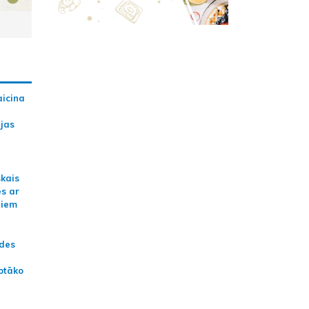
aicina
ijas
skais
es ar
jiem
ādes
otāko