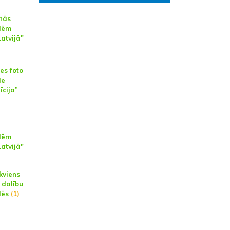
nās
ēlēm
atvijā"
es foto
le
īcija”
ēlēm
atvijā"
ikviens
 dalību
lēs
(1)