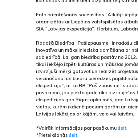
komandas dalībniekiem aizpildot reģistrēš
Foto orientēšanās sacensības "Atklāj Liepāja
organizētas ar Liepājas valstspilsētas atbal
SIA "Latvijas ekspedīcija", Herbitum, Labadru
Radošā Biedrība "Pašizpausme" ir radošu cil
inovatīva un mākslinieciska domāšana ar nol
sabiedrībā. Lai gan biedrība pastāv no 2012. g
tikai iekšējo izpēti kultūras un mākslas jomās
izvirzījuši mērķi gatavot un realizēt projekt
veicināšanai un biedru pieredzes papildināša
ekspedīcija", ar ko RB "Pašizpausme" sada
pasākumu, jau piekto gadu rīko aizraujošas 
ekspedīcijas gan Rīgas apkaimēs, gan Latvija
vietas, kurām ikdienā paejam garām un aicin
Latvijas lokācijas ar kājām, velo vai laivām.
*Vairāk informācijas par pasākumu
šeit
.
*Pieteikšanās
šeit
.