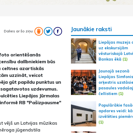
Jaunākie raksti
Dalies ar šo ziņu:
Liepājas muzejs 
uz ekskursijām
vēsturiskajā Latv
 foto orientēšanās
Bankas ēkā
(1)
censību dalībniekiem būs
a celtnes azartiskās
Jaunajā sezonā
tām uzzināt, veicot
Liepājas Simfoni
pēja gūt papildu punktus un
orķestris uzstāsi
pasaules vadoša
mu sagatavotos uzdevumus.
čellistiem
(1)
lcēties Liepājas Jūrmalas
0, informē RB "Pašizpausme"
Populārākie fas
apdares veidi: kā
izvēlēties piemēr
(1)
st vējš un Latvijas mūzikas
 mēroga jūgendstila