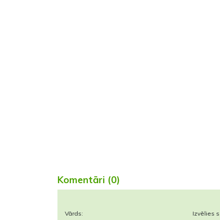
Komentāri (0)
Vārds:
Izvēlies s