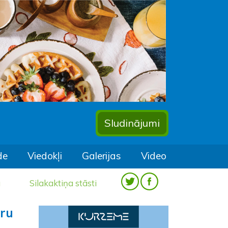
Sludinājumi
de
Viedokļi
Galerijas
Video
a
Silakaktiņa stāsti
ūru