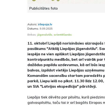
Publicitātes foto
Autors:
irliepaja.lv
Datums:
9.09.2025
Birkas:
jūgendstils
,
orientēšanās
11. oktobrī Liepājā norisināsies aizraujošs
pasākums "Atklāj Liepājas jūgendstilu". Sa
iespēja ne vien aplūkot Liepājas jūgendstil
kontrolpunktu medībās, bet arī vairāk par 
dažādus papildu uzdevumus, kā arī būs ies
balvas, izpildot vietējo Liepājas uzņēmu
Komandām sacensību startam paredzēts pu
parkā, Liepu ielā no plkst. 11.30 līdz 12.0
un SIA "Latvijas ekspedīcija" pārstāvji.
Liepāja tiek dēvēta par pilsētu, kurā piedzim
galvaspilsētu, taču tai ir arī bagāts Eiropas