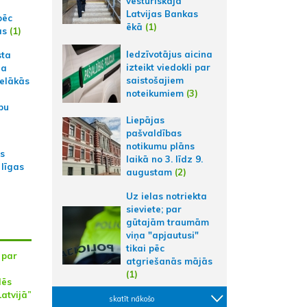
vēsturiskajā
Latvijas Bankas
pēc
ēkā
(1)
ās
(1)
Iedzīvotājus aicina
sta
izteikt viedokli par
na
saistošajiem
ielākās
noteikumiem
(3)
bu
Liepājas
pašvaldības
notikumu plāns
as
laikā no 3. līdz 9.
 līgas
augustam
(2)
Uz ielas notriekta
sieviete; par
gūtajām traumām
viņa "apjautusi"
tikai pēc
 par
atgriešanās mājās
(1)
lēs
atvijā”
skatīt nākošo