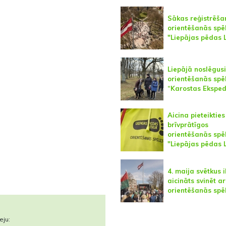
Sākas reģistrēša
orientēšanās sp
"Liepājas pēdas L
Liepājā noslēgusi
orientēšanās spē
“Karostas Eksped
Aicina pieteikties
brīvprātīgos
orientēšanās sp
"Liepājas pēdas L
4. maija svētkus 
aicināts svinēt ar
orientēšanās spē
eju: