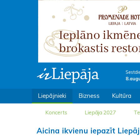
Sestdi
8.aug
Liepājnieki
Bizness
Kultūra
Koncerts
Liepāja 2027
Te
Aicina ikvienu iepazīt Liepā