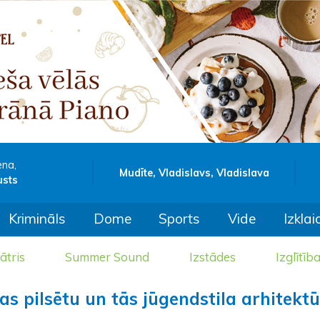
ena,
Mudīte, Vladislavs, Vladislava
usts
Krimināls
Dome
Sports
Vide
Izklai
ātris
Summer Sound
Izstādes
Izglītīb
jas pilsētu un tās jūgendstila arhitekt