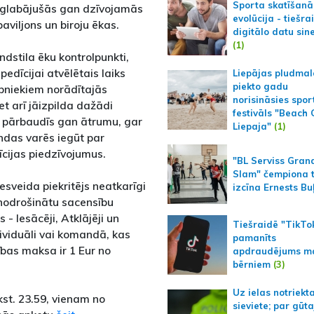
Sporta skatīšanā
aglabājušās gan dzīvojamās
evolūcija - tiešra
aviljons un biroju ēkas.
digitālo datu sin
(1)
ndstila ēku kontrolpunkti,
pedīcijai atvēlētais laiks
Liepājas pludmal
piekto gadu
bniekiem norādītajās
norisināsies spor
et arī jāizpilda dažādi
festivāls "Beach
 pārbaudīs gan ātrumu, gar
Liepaja"
(1)
ndas varēs iegūt par
īcijas piedzīvojumus.
"BL Serviss Gran
Slam" čempiona t
esveida piekritējs neatkarīgi
izcīna Ernests Bu
nodrošinātu sacensību
 - Iesācēji, Atklājēji un
Tiešraidē "TikTo
dividuāli vai komandā, kas
pamanīts
ības maksa ir 1 Eur no
apdraudējums m
bērniem
(3)
Uz ielas notriekt
kst. 23.59, vienam no
sieviete; par gūt