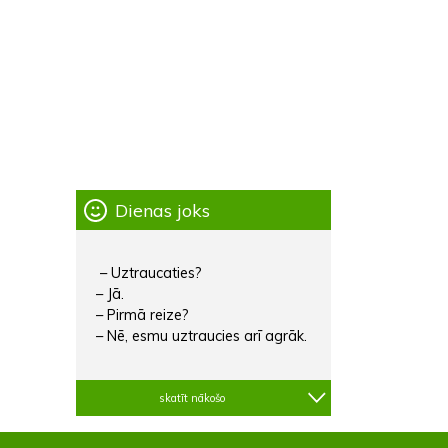
Dienas joks
– Uztraucaties?
– Jā.
– Pirmā reize?
– Nē, esmu uztraucies arī agrāk.
skatīt nākošo