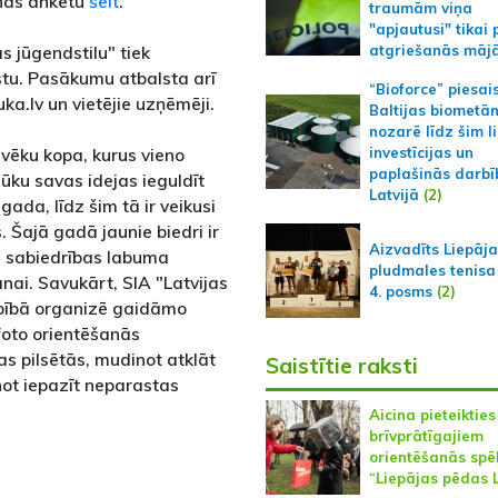
anās anketu
šeit
.
traumām viņa
"apjautusi" tikai 
s jūgendstilu" tiek
atgriešanās māj
stu. Pasākumu atbalsta arī
“Bioforce” piesai
ka.lv un vietējie uzņēmēji.
Baltijas biometā
nozarē līdz šim l
vēku kopa, kurus vieno
investīcijas un
paplašinās darbī
ūku savas idejas ieguldīt
Latvijā
(2)
ada, līdz šim tā ir veikusi
. Šajā gadā jaunie biedri ir
Aizvadīts Liepāj
us sabiedrības labuma
pludmales tenisa
nai. Savukārt, SIA "Latvijas
4. posms
(2)
rbībā organizē gaidāmo
foto orientēšanās
s pilsētās, mudinot atklāt
Saistītie raksti
ot iepazīt neparastas
Aicina pieteikties
brīvprātīgajiem
orientēšanās spē
“Liepājas pēdas L