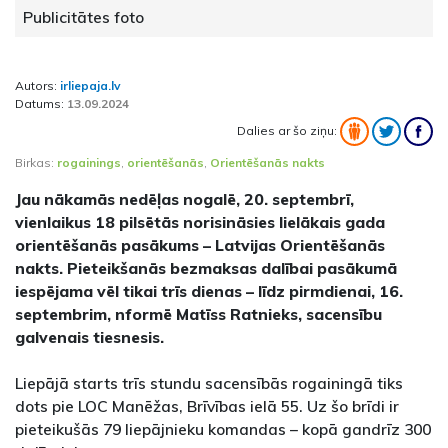
Publicitātes foto
Autors:
irliepaja.lv
Datums:
13.09.2024
Dalies ar šo ziņu:
Birkas:
rogainings
,
orientēšanās
,
Orientēšanās nakts
Jau nākamās nedēļas nogalē, 20. septembrī,
vienlaikus 18 pilsētās norisināsies lielākais gada
orientēšanās pasākums – Latvijas Orientēšanās
nakts. Pieteikšanās bezmaksas dalībai pasākumā
iespējama vēl tikai trīs dienas – līdz pirmdienai, 16.
septembrim, nformē Matīss Ratnieks, sacensību
galvenais tiesnesis.
Liepājā starts trīs stundu sacensībās rogainingā tiks
dots pie LOC Manēžas, Brīvības ielā 55. Uz šo brīdi ir
pieteikušās 79 liepājnieku komandas – kopā gandrīz 300