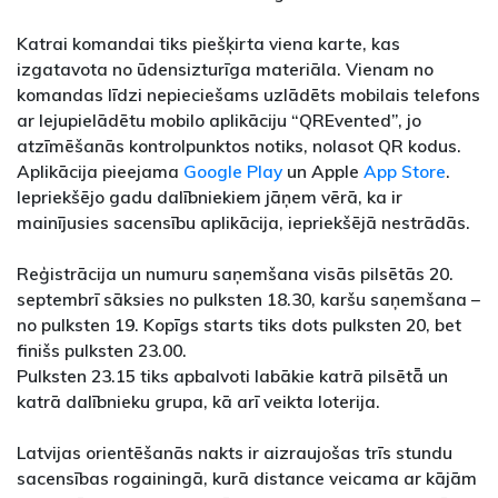
Katrai komandai tiks piešķirta viena karte, kas
izgatavota no ūdensizturīga materiāla. Vienam no
komandas līdzi nepieciešams uzlādēts mobilais telefons
ar lejupielādētu mobilo aplikāciju “QREvented”, jo
atzīmēšanās kontrolpunktos notiks, nolasot QR kodus.
Aplikācija pieejama
Google Play
un Apple
App Store
.
Iepriekšējo gadu dalībniekiem jāņem vērā, ka ir
mainījusies sacensību aplikācija, iepriekšējā nestrādās.
Reģistrācija un numuru saņemšana visās pilsētās 20.
septembrī sāksies no pulksten 18.30, karšu saņemšana –
no pulksten 19. Kopīgs starts tiks dots pulksten 20, bet
finišs pulksten 23.00.
Pulksten 23.15 tiks apbalvoti labākie katrā pilsētā̄ un
katrā dalībnieku grupa, kā arī veikta loterija.
Latvijas orientēšanās nakts ir aizraujošas trīs stundu
sacensības rogainingā, kurā distance veicama ar kājām