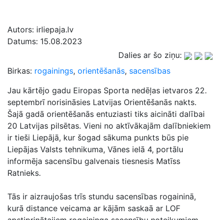
Autors:
irliepaja.lv
Datums:
15.08.2023
Dalies ar šo ziņu:
Birkas:
rogainings
,
orientēšanās
,
sacensības
Jau kārtējo gadu Eiropas Sporta nedēļas ietvaros 22.
septembrī norisināsies Latvijas Orientēšanās nakts.
Šajā gadā orientēšanās entuziasti tiks aicināti dalībai
20 Latvijas pilsētas. Vieni no aktīvākajām dalībniekiem
ir tieši Liepājā, kur šogad sākuma punkts būs pie
Liepājas Valsts tehnikuma, Vānes ielā 4, portālu
informēja sacensību galvenais tiesnesis Matīss
Ratnieks.
Tās ir aizraujošas trīs stundu sacensības rogaininā,
kurā distance veicama ar kājām saskaā ar LOF