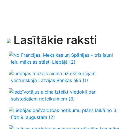
Lasītākie raksti
No Francijas, Meksikas un Spānijas – trīs jauni
ielu mākslas stāsti Liepājā
(2)
Liepājas muzejs aicina uz ekskursijām
vēsturiskajā Latvijas Bankas ēkā
(1)
Iedzīvotājus aicina izteikt viedokli par
saistošajiem noteikumiem
(3)
Liepājas pašvaldības notikumu plāns laikā no 3.
līdz 9. augustam
(2)
Uz ielas notriekta sieviete; par gūtajām traumām