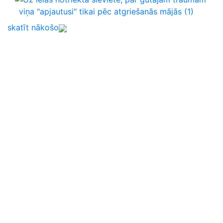
viņa "apjautusi" tikai pēc atgriešanās mājās
(1)
skatīt nākošo