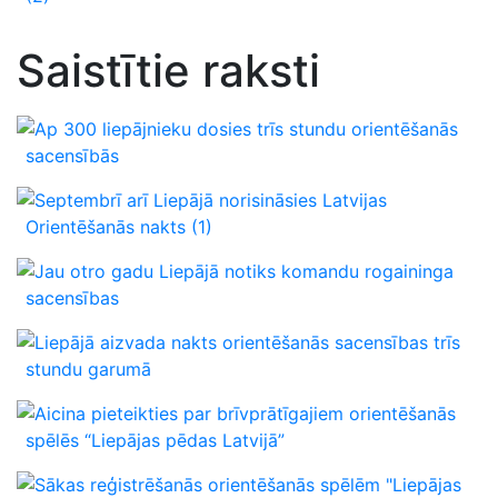
Saistītie raksti
Ap 300 liepājnieku dosies trīs stundu orientēšanās
sacensībās
Septembrī arī Liepājā norisināsies Latvijas
Orientēšanās nakts
(1)
Jau otro gadu Liepājā notiks komandu rogaininga
sacensības
Liepājā aizvada nakts orientēšanās sacensības trīs
stundu garumā
Aicina pieteikties par brīvprātīgajiem orientēšanās
spēlēs “Liepājas pēdas Latvijā”
Sākas reģistrēšanās orientēšanās spēlēm "Liepājas