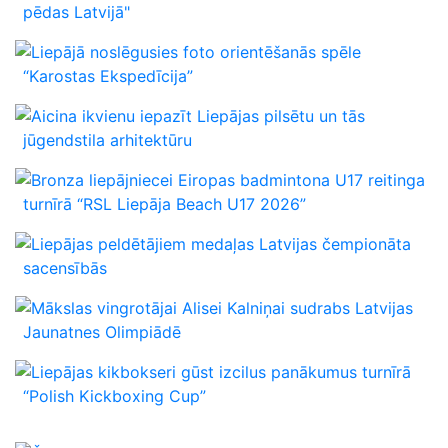
pēdas Latvijā"
Liepājā noslēgusies foto orientēšanās spēle
“Karostas Ekspedīcija”
Aicina ikvienu iepazīt Liepājas pilsētu un tās
jūgendstila arhitektūru
Bronza liepājniecei Eiropas badmintona U17 reitinga
turnīrā “RSL Liepāja Beach U17 2026”
Liepājas peldētājiem medaļas Latvijas čempionāta
sacensībās
Mākslas vingrotājai Alisei Kalniņai sudrabs Latvijas
Jaunatnes Olimpiādē
Liepājas kikbokseri gūst izcilus panākumus turnīrā
“Polish Kickboxing Cup”