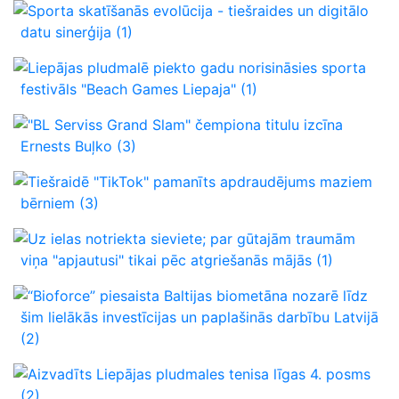
Sporta skatīšanās evolūcija - tiešraides un digitālo
datu sinerģija
(1)
Liepājas pludmalē piekto gadu norisināsies sporta
festivāls "Beach Games Liepaja"
(1)
"BL Serviss Grand Slam" čempiona titulu izcīna
Ernests Buļko
(3)
Tiešraidē "TikTok" pamanīts apdraudējums maziem
bērniem
(3)
Uz ielas notriekta sieviete; par gūtajām traumām
viņa "apjautusi" tikai pēc atgriešanās mājās
(1)
“Bioforce” piesaista Baltijas biometāna nozarē līdz
šim lielākās investīcijas un paplašinās darbību Latvijā
(2)
Aizvadīts Liepājas pludmales tenisa līgas 4. posms
(2)