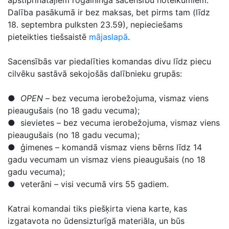
apstiprinātajiem rogaininga sacensību noteikumiem.
Dalība pasākumā ir bez maksas, bet pirms tam (līdz
18. septembra pulksten 23.59), nepieciešams
pieteikties tiešsaistē
mājaslapā
.
Sacensībās var piedalīties komandas divu līdz piecu
cilvēku sastāvā sekojošās dalībnieku grupās:
●
OPEN
– bez vecuma ierobežojuma, vismaz viens
pieaugušais (no 18 gadu vecuma);
● sievietes – bez vecuma ierobežojuma, vismaz viens
pieaugušais (no 18 gadu vecuma);
● ģimenes – komandā vismaz viens bērns līdz 14
gadu vecumam un vismaz viens pieaugušais (no 18
gadu vecuma);
● veterāni – visi vecumā virs 55 gadiem.
Katrai komandai tiks piešķirta viena karte, kas
izgatavota no ūdensizturīgā materiāla, un būs