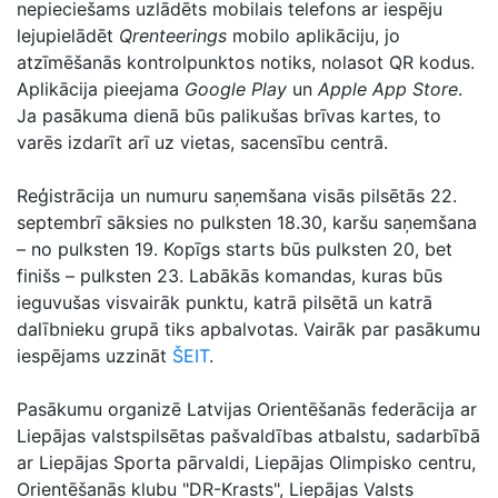
nepieciešams uzlādēts mobilais telefons ar iespēju
lejupielādēt
Qrenteerings
mobilo aplikāciju, jo
atzīmēšanās kontrolpunktos notiks, nolasot QR kodus.
Aplikācija pieejama
Google Play
un
Apple App Store
.
Ja pasākuma dienā būs palikušas brīvas kartes, to
varēs izdarīt arī uz vietas, sacensību centrā.
Reģistrācija un numuru saņemšana visās pilsētās 22.
septembrī sāksies no pulksten 18.30, karšu saņemšana
– no pulksten 19. Kopīgs starts būs pulksten 20, bet
finišs – pulksten 23. Labākās komandas, kuras būs
ieguvušas visvairāk punktu, katrā pilsētā un katrā
dalībnieku grupā tiks apbalvotas. Vairāk par pasākumu
iespējams uzzināt
ŠEIT
.
Pasākumu organizē Latvijas Orientēšanās federācija ar
Liepājas valstspilsētas pašvaldības atbalstu, sadarbībā
ar Liepājas Sporta pārvaldi, Liepājas Olimpisko centru,
Orientēšanās klubu "DR-Krasts", Liepājas Valsts