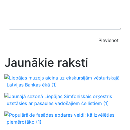
Pievienot
Jaunākie raksti
Liepājas muzejs aicina uz ekskursijām vēsturiskajā
Latvijas Bankas ēkā
(1)
Jaunajā sezonā Liepājas Simfoniskais orķestris
uzstāsies ar pasaules vadošajiem čellistiem
(1)
Populārākie fasādes apdares veidi: kā izvēlēties
piemērotāko
(1)