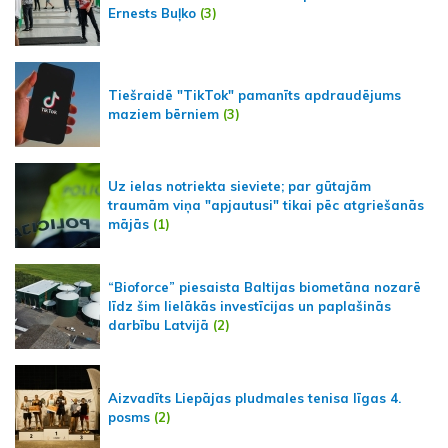
Ernests Buļko
(3)
Tiešraidē "TikTok" pamanīts apdraudējums
maziem bērniem
(3)
Uz ielas notriekta sieviete; par gūtajām
traumām viņa "apjautusi" tikai pēc atgriešanās
mājās
(1)
“Bioforce” piesaista Baltijas biometāna nozarē
līdz šim lielākās investīcijas un paplašinās
darbību Latvijā
(2)
Aizvadīts Liepājas pludmales tenisa līgas 4.
posms
(2)