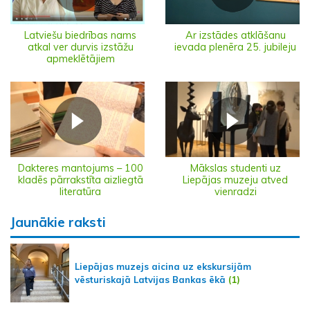
Latviešu biedrības nams
Ar izstādes atklāšanu
atkal ver durvis izstāžu
ievada plenēra 25. jubileju
apmeklētājiem
Dakteres mantojums – 100
Mākslas studenti uz
kladēs pārrakstīta aizliegtā
Liepājas muzeju atved
literatūra
vienradzi
Jaunākie raksti
Liepājas muzejs aicina uz ekskursijām
vēsturiskajā Latvijas Bankas ēkā
(1)