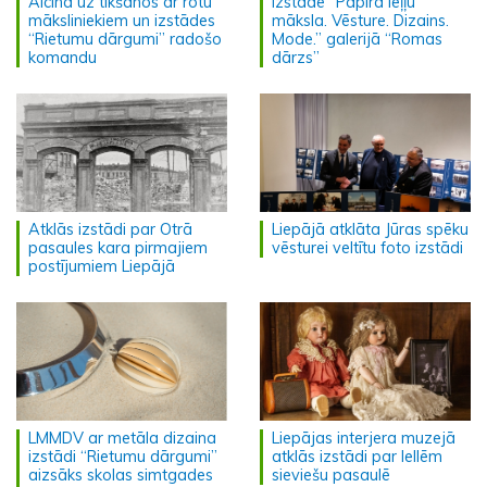
Aicina uz tikšanos ar rotu
Izstāde ”Papīra leļļu
māksliniekiem un izstādes
māksla. Vēsture. Dizains.
“Rietumu dārgumi” radošo
Mode.” galerijā “Romas
komandu
dārzs”
Atklās izstādi par Otrā
Liepājā atklāta Jūras spēku
pasaules kara pirmajiem
vēsturei veltītu foto izstādi
postījumiem Liepājā
LMMDV ar metāla dizaina
Liepājas interjera muzejā
izstādi “Rietumu dārgumi”
atklās izstādi par lellēm
aizsāks skolas simtgades
sieviešu pasaulē