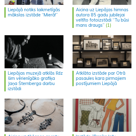
Liepājā notiks laikmetīgās
Aicina uz Liepājas himnas
mākslas izstāde “Mierā!”
autora 85 gadu jubilejai
veltīto fotoizstādi “Tu būsi
mans draugs”
(1)
Liepājas muzejā atklās līdz
Atklāta izstāde par Otrā
šim vērienīgāko grafiķa
pasaules kara pirmajiem
Jaņa Šternberga darbu
postījumiem Liepājā
izstādi