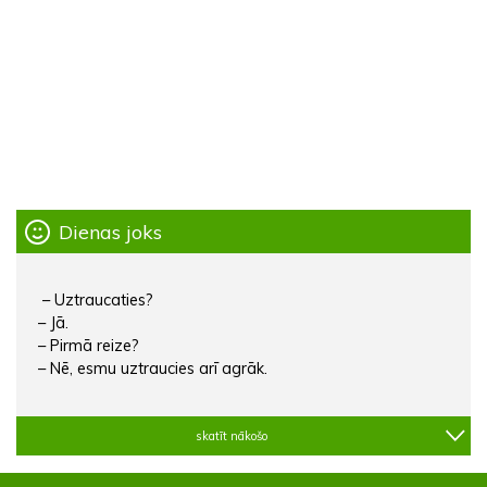
Dienas joks
– Uztraucaties?
– Jā.
– Pirmā reize?
– Nē, esmu uztraucies arī agrāk.
skatīt nākošo