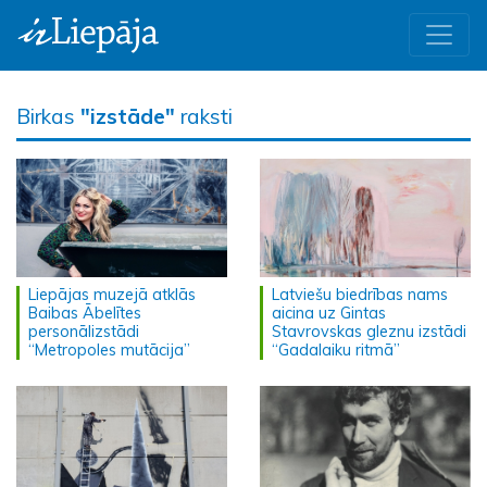
Birkas
"izstāde"
raksti
Liepājas muzejā atklās
Latviešu biedrības nams
Baibas Ābelītes
aicina uz Gintas
personālizstādi
Stavrovskas gleznu izstādi
“Metropoles mutācija”
“Gadalaiku ritmā”