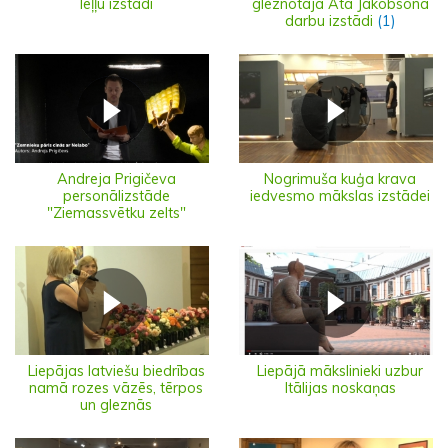
leļļu izstādi
gleznotāja Ata Jākobsona
darbu izstādi
(1)
Andreja Prigičeva
Nogrimuša kuģa krava
personālizstāde
iedvesmo mākslas izstādei
"Ziemassvētku zelts"
Liepājas latviešu biedrības
Liepājā mākslinieki uzbur
namā rozes vāzēs, tērpos
Itālijas noskaņas
un gleznās