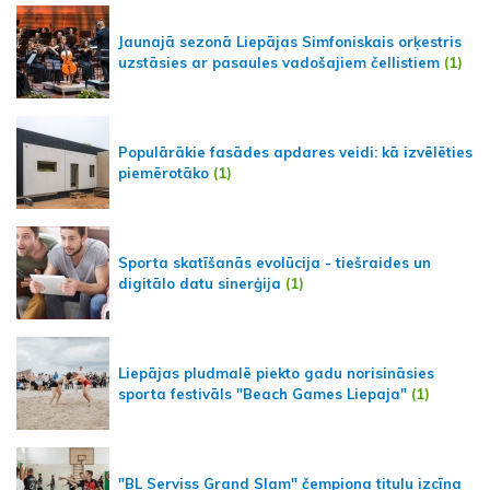
Jaunajā sezonā Liepājas Simfoniskais orķestris
uzstāsies ar pasaules vadošajiem čellistiem
(1)
Populārākie fasādes apdares veidi: kā izvēlēties
piemērotāko
(1)
Sporta skatīšanās evolūcija - tiešraides un
digitālo datu sinerģija
(1)
Liepājas pludmalē piekto gadu norisināsies
sporta festivāls "Beach Games Liepaja"
(1)
"BL Serviss Grand Slam" čempiona titulu izcīna