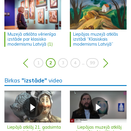
Muzejā atklāta vērienīga
Liepājas muzejā atklās
izstāde par klasisko
izstādi “Klasiskais
modernismu Latvijā
(1)
modernisms Latvijā”
1
2
3
4
99
...
Birkas
"izstāde"
video
Liepājā atklāj 21. gadsimta
Liepājas muzejā atklāj