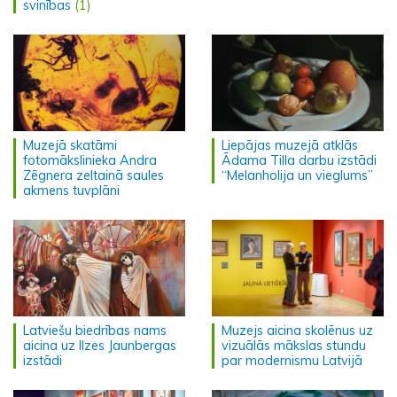
svinības
(1)
Muzejā skatāmi
Liepājas muzejā atklās
fotomākslinieka Andra
Ādama Tilla darbu izstādi
Zēgnera zeltainā saules
“Melanholija un vieglums”
akmens tuvplāni
Latviešu biedrības nams
Muzejs aicina skolēnus uz
aicina uz Ilzes Jaunbergas
vizuālās mākslas stundu
izstādi
par modernismu Latvijā