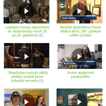
Liepājas muzejs iepazīstina
Muzejā apskatāma Paula
ar velobraucēju modi 19.
Maksa Berči 180. jubilejai
un 20. gadsimtā
(1)
veltīta izstāde
Okupācijas muzejā atklāj
Aicina apgleznot
pēdējo izstādi pirms
pastkastītes
plānotā remonta
(1)