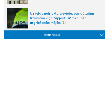
Uz ielas notriekta sieviete; par gūtajām
traumām viņa "apjautusi" tikai pēc
atgriešanās mājās
(1)
skatīt nākošo