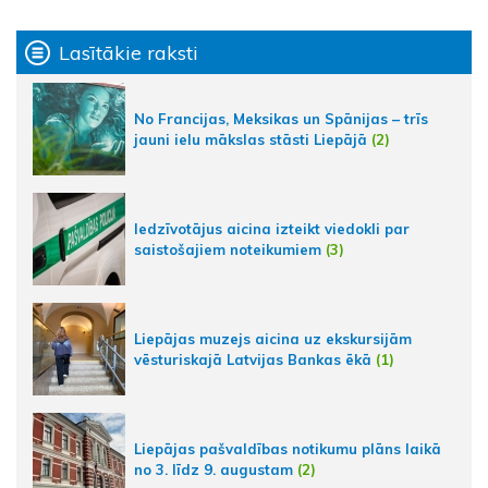
Lasītākie raksti
No Francijas, Meksikas un Spānijas – trīs
jauni ielu mākslas stāsti Liepājā
(2)
Iedzīvotājus aicina izteikt viedokli par
saistošajiem noteikumiem
(3)
Liepājas muzejs aicina uz ekskursijām
vēsturiskajā Latvijas Bankas ēkā
(1)
Liepājas pašvaldības notikumu plāns laikā
no 3. līdz 9. augustam
(2)