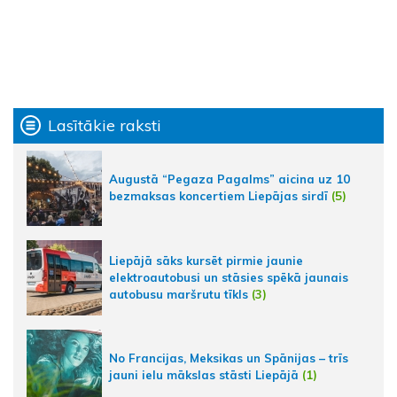
Lasītākie raksti
Augustā “Pegaza Pagalms” aicina uz 10
bezmaksas koncertiem Liepājas sirdī
(5)
Liepājā sāks kursēt pirmie jaunie
elektroautobusi un stāsies spēkā jaunais
autobusu maršrutu tīkls
(3)
No Francijas, Meksikas un Spānijas – trīs
jauni ielu mākslas stāsti Liepājā
(1)