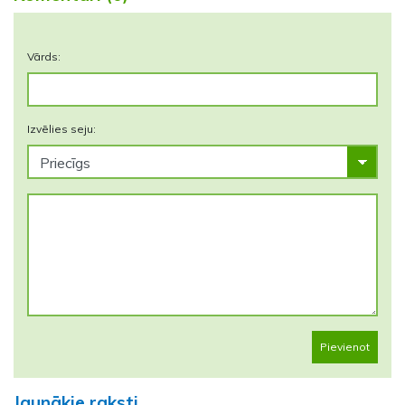
Vārds:
Izvēlies seju:
Pievienot
Jaunākie raksti