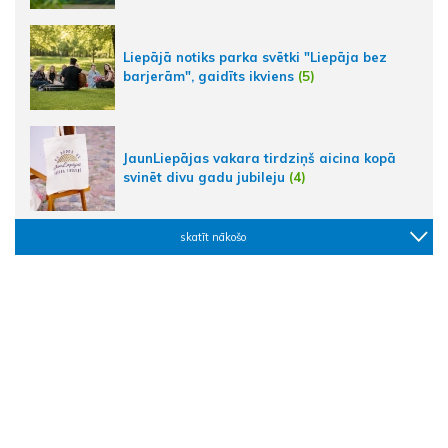
Liepājā notiks parka svētki "Liepāja bez
barjerām", gaidīts ikviens
(5)
JaunLiepājas vakara tirdziņš aicina kopā
svinēt divu gadu jubileju
(4)
skatīt nākošo