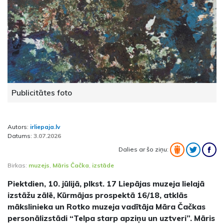
Publicitātes foto
Autors:
irliepaja.lv
Datums:
3.07.2026
Dalies ar šo ziņu:
Birkas:
muzejs
,
Māris Čačka
,
izstāde
Piektdien, 10. jūlijā, plkst. 17 Liepājas muzeja lielajā
izstāžu zālē, Kūrmājas prospektā 16/18, atklās
mākslinieka un Rotko muzeja vadītāja Māra Čačkas
personālizstādi “Telpa starp apziņu un uztveri”. Māris