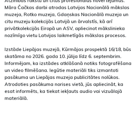
Atzinības rakstu un citus profesionālus novērtējumus.
Māra Čačkas darbi atrodas Latvijas Nacionālā mākslas
muzeja, Rotko muzeja, Gdaņskas Nacionālā muzeja un
citu muzeju kolekcijās Latvijā un ārvalstīs, kā arī
privātkolekcijās Eiropā un ASV, apliecinot mākslinieka
nozīmīgo vietu Latvijas laikmetīgās mākslas procesos.
Izstāde Liepājas muzejā, Kūrmājas prospektā 16/18, būs
skatāma no 2026. gada 10. jūlija līdz 6. septembrim.
Informējam, ka izstādes atklāšanā notiks fotografēšana
un video filmēšana. Iegūtie materiāli tiks izmantoti
pasākuma un Liepājas muzeja publicitātes nolūkos.
Atrodoties pasākuma norises vietā, jūs apliecināt, ka
esat informēts, ka tiekat iekļauts audio vai vizuālajā
materiālā.