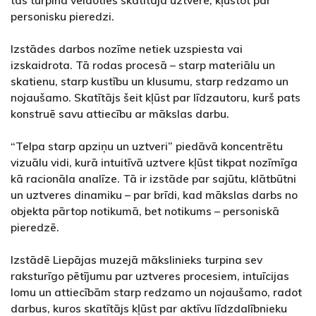
personisku pieredzi.
Izstādes darbos nozīme netiek uzspiesta vai
izskaidrota. Tā rodas procesā – starp materiālu un
skatienu, starp kustību un klusumu, starp redzamo un
nojaušamo. Skatītājs šeit kļūst par līdzautoru, kurš pats
konstruē savu attiecību ar mākslas darbu.
“Telpa starp apziņu un uztveri” piedāvā koncentrētu
vizuālu vidi, kurā intuitīvā uztvere kļūst tikpat nozīmīga
kā racionāla analīze. Tā ir izstāde par sajūtu, klātbūtni
un uztveres dinamiku – par brīdi, kad mākslas darbs no
objekta pārtop notikumā, bet notikums – personiskā
pieredzē.
Izstādē Liepājas muzejā mākslinieks turpina sev
raksturīgo pētījumu par uztveres procesiem, intuīcijas
lomu un attiecībām starp redzamo un nojaušamo, radot
darbus, kuros skatītājs kļūst par aktīvu līdzdalībnieku