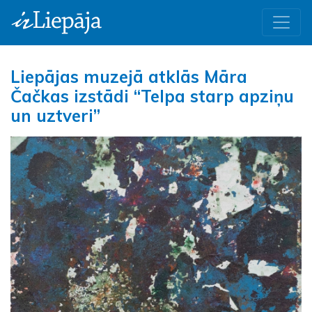
Liepājas muzejā atklās Māra
Čačkas izstādi “Telpa starp apziņu
un uztveri”