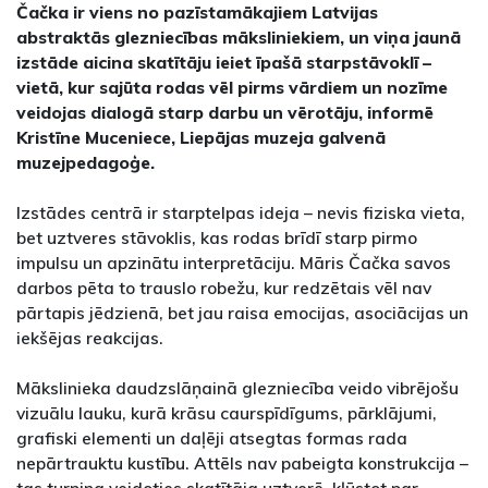
Čačka ir viens no pazīstamākajiem Latvijas
abstraktās glezniecības māksliniekiem, un viņa jaunā
izstāde aicina skatītāju ieiet īpašā starpstāvoklī –
vietā, kur sajūta rodas vēl pirms vārdiem un nozīme
veidojas dialogā starp darbu un vērotāju, informē
Kristīne Muceniece, Liepājas muzeja galvenā
muzejpedagoģe.
Izstādes centrā ir starptelpas ideja – nevis fiziska vieta,
bet uztveres stāvoklis, kas rodas brīdī starp pirmo
impulsu un apzinātu interpretāciju. Māris Čačka savos
darbos pēta to trauslo robežu, kur redzētais vēl nav
pārtapis jēdzienā, bet jau raisa emocijas, asociācijas un
iekšējas reakcijas.
Mākslinieka daudzslāņainā glezniecība veido vibrējošu
vizuālu lauku, kurā krāsu caurspīdīgums, pārklājumi,
grafiski elementi un daļēji atsegtas formas rada
nepārtrauktu kustību. Attēls nav pabeigta konstrukcija –
tas turpina veidoties skatītāja uztverē, kļūstot par