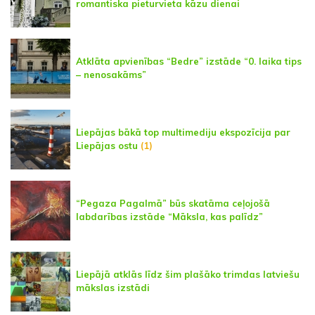
romantiska pieturvieta kāzu dienai
Atklāta apvienības “Bedre” izstāde “0. laika tips
– nenosakāms”
Liepājas bākā top multimediju ekspozīcija par
Liepājas ostu
(1)
“Pegaza Pagalmā” būs skatāma ceļojošā
labdarības izstāde “Māksla, kas palīdz”
Liepājā atklās līdz šim plašāko trimdas latviešu
mākslas izstādi