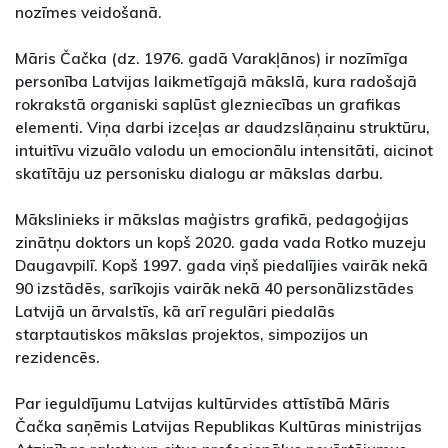
nozīmes veidošanā.
Māris Čačka (dz. 1976. gadā Varakļānos) ir nozīmīga
personība Latvijas laikmetīgajā mākslā, kura radošajā
rokrakstā organiski saplūst glezniecības un grafikas
elementi. Viņa darbi izceļas ar daudzslāņainu struktūru,
intuitīvu vizuālo valodu un emocionālu intensitāti, aicinot
skatītāju uz personisku dialogu ar mākslas darbu.
Mākslinieks ir mākslas maģistrs grafikā, pedagoģijas
zinātņu doktors un kopš 2020. gada vada Rotko muzeju
Daugavpilī. Kopš 1997. gada viņš piedalījies vairāk nekā
90 izstādēs, sarīkojis vairāk nekā 40 personālizstādes
Latvijā un ārvalstīs, kā arī regulāri piedalās
starptautiskos mākslas projektos, simpozijos un
rezidencēs.
Par ieguldījumu Latvijas kultūrvides attīstībā Māris
Čačka saņēmis Latvijas Republikas Kultūras ministrijas