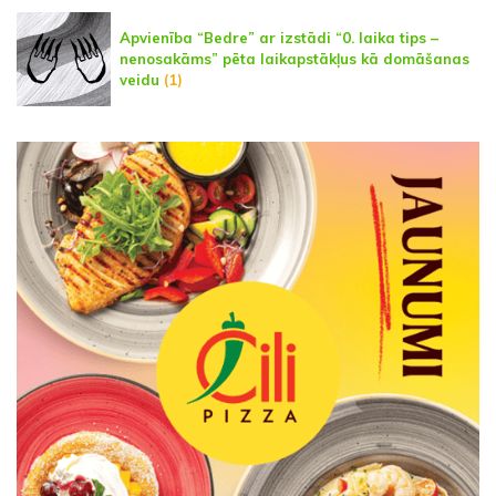
Apvienība “Bedre” ar izstādi “0. laika tips –
nenosakāms” pēta laikapstākļus kā domāšanas
veidu
(1)