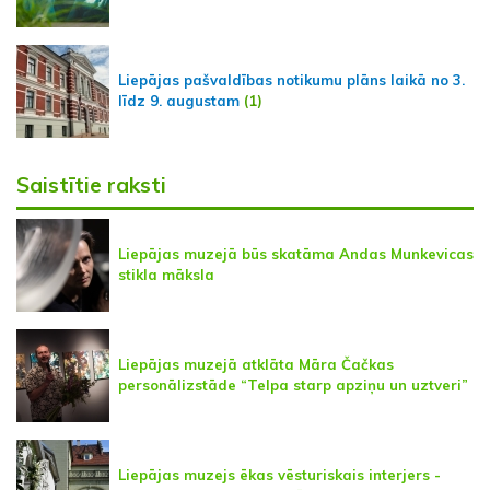
Liepājas pašvaldības notikumu plāns laikā no 3.
līdz 9. augustam
(1)
Saistītie raksti
Liepājas muzejā būs skatāma Andas Munkevicas
stikla māksla
Liepājas muzejā atklāta Māra Čačkas
personālizstāde “Telpa starp apziņu un uztveri”
Liepājas muzejs ēkas vēsturiskais interjers -