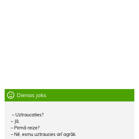
Dienas joks
– Uztraucaties?
– Jā.
– Pirmā reize?
– Nē, esmu uztraucies arī agrāk.