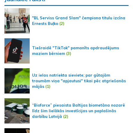
"BL Serviss Grand Slam" čempiona titulu izcīna
Ernests Buļko
(2)
Tiešraidē "TikTok" pamanīts apdraudējums
maziem bērniem
(3)
Uz ielas notriekta sieviete; par gūtajām
traumām viņa "apjautusi" tikai pēc atgriešanās
mājās
(1)
“Bioforce” piesaista Baltijas biometāna nozarē
līdz šim lielākās investīcijas un paplašinās
darbību Latvijā
(2)