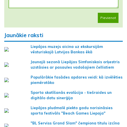
Pievienot
Jaunākie raksti
Liepājas muzejs aicina uz ekskursijām
vēsturiskajā Latvijas Bankas ēkā
Jaunajā sezonā Liepājas Simfoniskais orķestris
uzstāsies ar pasaules vadošajiem čellistiem
Populārākie fasādes apdares veidi: kā izvēlēties
piemērotāko
Sporta skatīšanās evolūcija - tiešraides un
digitālo datu sinerģija
Liepājas pludmalē piekto gadu norisināsies
sporta festivāls "Beach Games Liepaja"
"BL Serviss Grand Slam" čempiona titulu izcīna