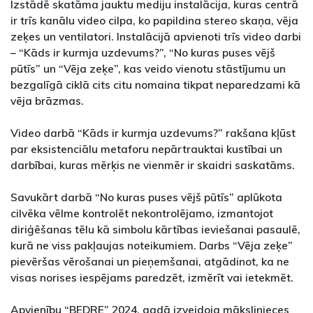
Izstādē skatāma jauktu mediju instalācija, kuras centrā
ir trīs kanālu video cilpa, ko papildina stereo skaņa, vēja
zeķes un ventilatori. Instalācijā apvienoti trīs video darbi
– “Kāds ir kurmja uzdevums?”, “No kuras puses vējš
pūtīs” un “Vēja zeķe”, kas veido vienotu stāstījumu un
bezgalīgā ciklā cits citu nomaina tikpat neparedzami kā
vēja brāzmas.
Video darbā “Kāds ir kurmja uzdevums?” rakšana kļūst
par eksistenciālu metaforu nepārtrauktai kustībai un
darbībai, kuras mērķis ne vienmēr ir skaidri saskatāms.
Savukārt darbā “No kuras puses vējš pūtīs” aplūkota
cilvēka vēlme kontrolēt nekontrolējamo, izmantojot
diriģēšanas tēlu kā simbolu kārtības ieviešanai pasaulē,
kurā ne viss pakļaujas noteikumiem. Darbs “Vēja zeķe”
pievēršas vērošanai un pieņemšanai, atgādinot, ka ne
visas norises iespējams paredzēt, izmērīt vai ietekmēt.
Apvienību “BEDRE” 2024. gadā izveidoja mākslinieces