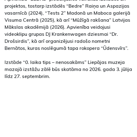
projektos, tostarp izstādēs “Bedre” Raiņa un Aspazijas
vasarnīcā (2024), “Tests 2” Madonā un Maboca galerijā
Visuma Centrā (2025), kā arī “Mūžīgā rakšana” Latvijas
Mākslas akadēmijā (2026). Apvienība veidojusi
videoklipu grupas DJ Krankenwagen dziesmai “Dr.
Drošsirdis”, kā arī organizējusi radošo nometni
Bernātos, kuras noslēgumā tapa rokopera “Ūdensvīrs”.
Izstāde “0. laika tips – nenosakāms” Liepājas muzeja
mazajā izstāžu zālē būs skatāma no 2026. gada 3. jūlija
līdz 27. septembrim.