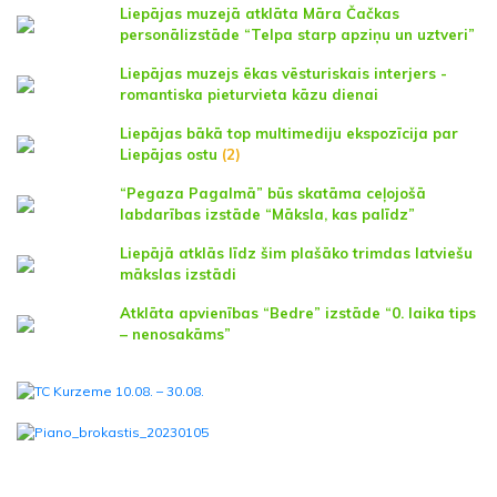
Liepājas muzejā atklāta Māra Čačkas
personālizstāde “Telpa starp apziņu un uztveri”
Liepājas muzejs ēkas vēsturiskais interjers -
romantiska pieturvieta kāzu dienai
Liepājas bākā top multimediju ekspozīcija par
Liepājas ostu
(2)
“Pegaza Pagalmā” būs skatāma ceļojošā
labdarības izstāde “Māksla, kas palīdz”
Liepājā atklās līdz šim plašāko trimdas latviešu
mākslas izstādi
Atklāta apvienības “Bedre” izstāde “0. laika tips
– nenosakāms”