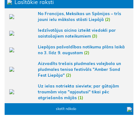
Lasītākie raksti
No Francijas, Meksikas un Spānijas – trīs
jauni ielu mākslas stāsti Liepājā
(2)
Iedzīvotājus aicina izteikt viedokli par
saistošajiem noteikumiem
(3)
Liepājas pašvaldības notikumu plāns laikā
no 3. līdz 9. augustam
(2)
Aizvadīts trešais pludmales volejbola un
pludmales tenisa festivāls "Amber Sand
Fest Liepāja"
(2)
Uz ielas notriekta sieviete; par gūtajām
traumām viņa "apjautusi" tikai pēc
atgriešanās mājās
(1)
skatīt nākošo