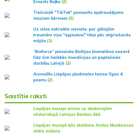
Ernests Buļko
(2)
Tiešraidē "TikTok" pamanīts apdraudējums
maziem bērniem
(3)
Uz ielas notriekta sieviete; par gūtajām
traumām viņa "apjautusi" tikai pēc atgriešanās
mājās
(1)
“Bioforce” piesaista Baltijas biometāna nozarē
līdz šim lielākās investīcijas un paplašinās
darbību Latvijā
(2)
Aizvadīts Liepājas pludmales tenisa līgas 4.
posms
(2)
Saistītie raksti
Liepājas muzejs aicina uz ekskursijām
vēsturiskajā Latvijas Bankas ēkā
Liepājas muzejā būs skatāma Andas Munkevicas
stikla māksla