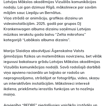
Latvijas Mākslas akadēmijas Vizuālās komunikācijas
nodaļu. Lai gan dzimusi Rīgā, māksliniece par savām
mājām sauc Liepāju un Bernātus.
Viņa strādā ar animāciju, grafikas dizainu un
videoinstalācijām. 2025. gadā par grupas DJ
Krankenwagen albuma dizainu saņēmusi Latvijas
mūzikas ierakstu gada balvu “Zelta mikrofons”
kategorijā “Labākais albuma dizains”.
Marija Slaidiņa absolvējusi Āgenskalna Valsts
ģimnāzijas fizikas un matemātikas novirzienu, bet vēlāk
ieguvusi bakalaura grādu Latvijas Mākslas akadēmijas
Vizuālās komunikācijas nodaļā. Savā radošajā darbībā
viņa apvieno racionālo un loģisko ar radošo un
neprognozējamo, strādājot ar fotogrāfiju, video, skaņu
un interaktīvām instalācijām. Mākslinieci interesē
ikdiena, priekšmetu ierastās funkcijas un to nozīmju
maiņa.
Apvienība “BEDRE” piedalījusies vairākās izstādēs un