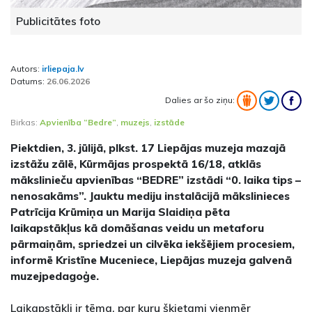
Publicitātes foto
Autors:
irliepaja.lv
Datums:
26.06.2026
Dalies ar šo ziņu:
Birkas:
Apvienība “Bedre”
,
muzejs
,
izstāde
Piektdien, 3. jūlijā, plkst. 17 Liepājas muzeja mazajā
izstāžu zālē, Kūrmājas prospektā 16/18, atklās
mākslinieču apvienības “BEDRE” izstādi “0. laika tips –
nenosakāms”. Jauktu mediju instalācijā mākslinieces
Patrīcija Krūmiņa un Marija Slaidiņa pēta
laikapstākļus kā domāšanas veidu un metaforu
pārmaiņām, spriedzei un cilvēka iekšējiem procesiem,
informē Kristīne Muceniece, Liepājas muzeja galvenā
muzejpedagoģe.
Laikapstākļi ir tēma, par kuru šķietami vienmēr