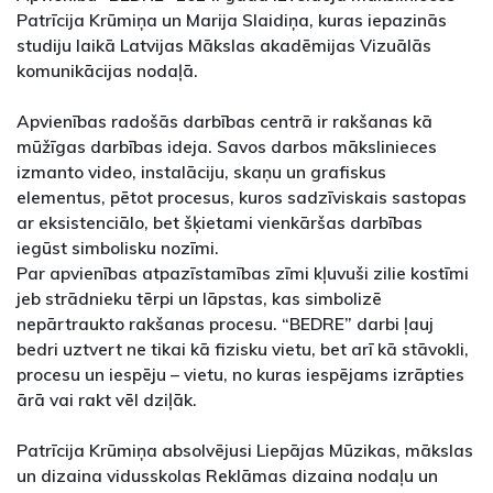
Patrīcija Krūmiņa un Marija Slaidiņa, kuras iepazinās
studiju laikā Latvijas Mākslas akadēmijas Vizuālās
komunikācijas nodaļā.
Apvienības radošās darbības centrā ir rakšanas kā
mūžīgas darbības ideja. Savos darbos mākslinieces
izmanto video, instalāciju, skaņu un grafiskus
elementus, pētot procesus, kuros sadzīviskais sastopas
ar eksistenciālo, bet šķietami vienkāršas darbības
iegūst simbolisku nozīmi.
Par apvienības atpazīstamības zīmi kļuvuši zilie kostīmi
jeb strādnieku tērpi un lāpstas, kas simbolizē
nepārtraukto rakšanas procesu. “BEDRE” darbi ļauj
bedri uztvert ne tikai kā fizisku vietu, bet arī kā stāvokli,
procesu un iespēju – vietu, no kuras iespējams izrāpties
ārā vai rakt vēl dziļāk.
Patrīcija Krūmiņa absolvējusi Liepājas Mūzikas, mākslas
un dizaina vidusskolas Reklāmas dizaina nodaļu un