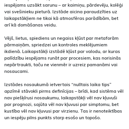
iespējams uzsākt sarunu – ar kaimiņu, pārdevēju, kolēģi
vai svešinieku pieturā. Izstāde aicina paraudzīties uz
laikapstākļiem ne tikai kā atmosfēras parādībām, bet
arī kā domāšanas veidu.
Vējš, lietus, spiediens un negaiss kļūst par metaforām
pārmaiņām, spriedzei un kontroles meklējumiem
ikdienā. Laikapstākļi izstādē kļūst par valodu, ar kuras
palīdzību iespējams runāt par procesiem, kas norisinās
nepārtraukti, taču ne vienmēr ir uzreiz pamanāmi vai
nosaucami.
Izstādes nosaukumā ietvertais “nulltais laika tips”
apzīmē stāvokli pirms definīcijas – brīdi, kad sistēma vēl
nav piešķīrusi nosaukumu, laikapstākļi vēl nav kļuvuši
par prognozi, sajūta vēl nav kļuvusi par simptomu, bet
kustība vēl nav kļuvusi par virzienu. Tas ir nenoteiktības
un iespēju pilns punkts starp esošo un topošo.