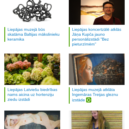
Liepājas muzejā būs
Liepājas koncertzālē atklās
skatāma Baltijas mākslinieku
Jāņa Kupča jauno
keramika
personālizstādi "Bez
pieturzīmēm"
Liepājas Latviešu biedrības
Liepājas muzejā atklāta
nams aicina uz hortenziju
Ingemāras Treijas gleznu
ziedu izstādi
izstāde