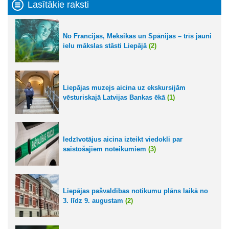
Lasītākie raksti
No Francijas, Meksikas un Spānijas – trīs jauni
ielu mākslas stāsti Liepājā
(2)
Liepājas muzejs aicina uz ekskursijām
vēsturiskajā Latvijas Bankas ēkā
(1)
Iedzīvotājus aicina izteikt viedokli par
saistošajiem noteikumiem
(3)
Liepājas pašvaldības notikumu plāns laikā no
3. līdz 9. augustam
(2)