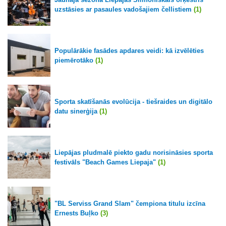
uzstāsies ar pasaules vadošajiem čellistiem
(1)
Populārākie fasādes apdares veidi: kā izvēlēties
piemērotāko
(1)
Sporta skatīšanās evolūcija - tiešraides un digitālo
datu sinerģija
(1)
Liepājas pludmalē piekto gadu norisināsies sporta
festivāls "Beach Games Liepaja"
(1)
"BL Serviss Grand Slam" čempiona titulu izcīna
Ernests Buļko
(3)