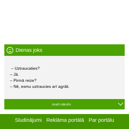
Dienas joks
– Uztraucaties?
– Jā.
– Pirmā reize?
– Nē, esmu uztraucies arī agrāk.
skatīt nākošo
Sludinājumi
Reklāma portālā
Par portālu