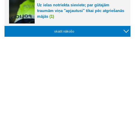
Uz ielas notriekta sieviete; par gūtajām
traumām viņa "apjautusi" tikai pēc atgriešanās
mājās
(1)
skatīt nākošo