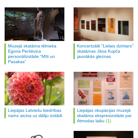
Muzejā skatāma tēlnieka
Koncertzālē "Lielais dzintars"
Egona Peršēvica
skatāmas Jāņa Kupča
personālizstāde “Mīti un
jaunākās gleznas
Pasakas”
Liepājas Latviešu biedrības
Liepājas okupācijas muzejā
nams aicina uz dāliju izstādi
skatāma ekspresizstāde par
Atmodas laiku
(1)