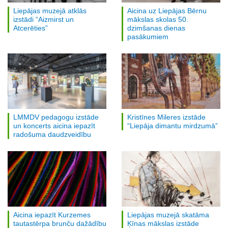
Liepājas muzejā atklās
Aicina uz Liepājas Bērnu
izstādi “Aizmirst un
mākslas skolas 50.
Atcerēties”
dzimšanas dienas
pasākumiem
LMMDV pedagogu izstāde
Kristīnes Mileres izstāde
un koncerts aicina iepazīt
“Liepāja dimantu mirdzumā”
radošuma daudzveidību
Aicina iepazīt Kurzemes
Liepājas muzejā skatāma
tautastērpa brunču dažādību
Ķīnas mākslas izstāde