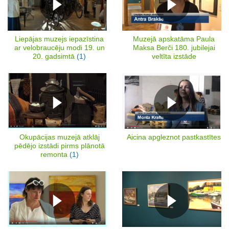
Liepājas muzejs iepazīstina
Muzejā apskatāma Paula
ar velobraucēju modi 19. un
Maksa Berči 180. jubilejai
20. gadsimtā
(1)
veltīta izstāde
Okupācijas muzejā atklāj
Aicina apgleznot pastkastītes
pēdējo izstādi pirms plānotā
remonta
(1)