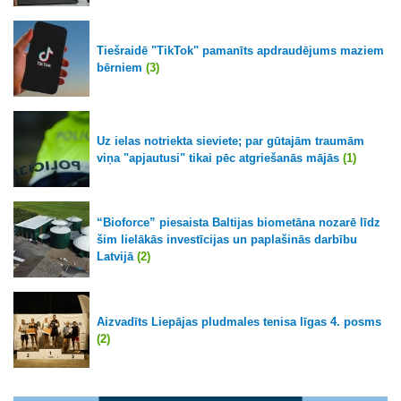
Tiešraidē "TikTok" pamanīts apdraudējums maziem
bērniem
(3)
Uz ielas notriekta sieviete; par gūtajām traumām
viņa "apjautusi" tikai pēc atgriešanās mājās
(1)
“Bioforce” piesaista Baltijas biometāna nozarē līdz
šim lielākās investīcijas un paplašinās darbību
Latvijā
(2)
Aizvadīts Liepājas pludmales tenisa līgas 4. posms
(2)