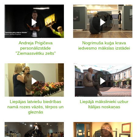
Andreja Prigičeva
Nogrimuša kuģa krava
personālizstāde
iedvesmo mākslas izstādei
"Ziemassvētku zelts"
Liepājas latviešu biedrības
Liepājā mākslinieki uzbur
namā rozes vāzēs, tērpos un
Itālijas noskaņas
gleznās