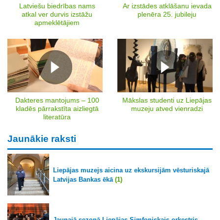
Latviešu biedrības nams
Ar izstādes atklāšanu ievada
atkal ver durvis izstāžu
plenēra 25. jubileju
apmeklētājiem
Dakteres mantojums – 100
Mākslas studenti uz Liepājas
kladēs pārrakstīta aizliegtā
muzeju atved vienradzi
literatūra
Jaunākie raksti
Liepājas muzejs aicina uz ekskursijām vēsturiskajā
Latvijas Bankas ēkā
(1)
Jaunajā sezonā Liepājas Simfoniskais orķestris