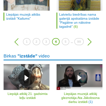
Liepājas muzejā atklās
Latviešu biedrības nama
izstādi "Kailums"
galerijā apskatāma izstāde
"Pagātne un nākotne
tagadnē"
(6)
1
2
3
4
5
99
...
Birkas
"izstāde"
video
Liepājā atklāj 21. gadsimta
Liepājas muzejā atklāj
leļļu izstādi
gleznotāja Ata Jākobsona
darbu izstādi
(1)