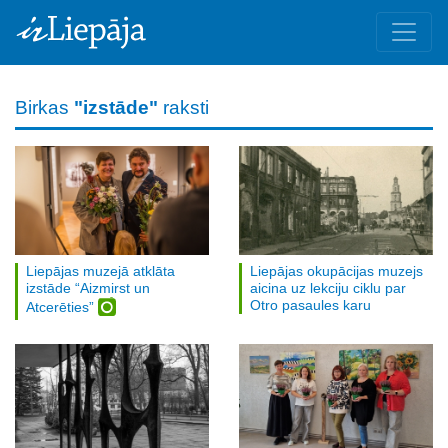
Birkas
"izstāde"
raksti
Liepājas muzejā atklāta
Liepājas okupācijas muzejs
izstāde “Aizmirst un
aicina uz lekciju ciklu par
Otro pasaules karu
Atcerēties”