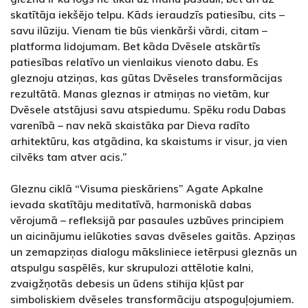
skatītāja iekšējo telpu. Kāds ieraudzīs patiesību, cits –
savu ilūziju. Vienam tie būs vienkārši vārdi, citam –
platforma lidojumam. Bet kāda Dvēsele atskārtīs
patiesības relatīvo un vienlaikus vienoto dabu. Es
gleznoju atziņas, kas gūtas Dvēseles transformācijas
rezultātā. Manas gleznas ir atmiņas no vietām, kur
Dvēsele atstājusi savu atspiedumu. Spēku rodu Dabas
varenībā – nav nekā skaistāka par Dieva radīto
arhitektūru, kas atgādina, ka skaistums ir visur, ja vien
cilvēks tam atver acis.”
Gleznu ciklā “Visuma pieskāriens” Agate Apkalne
ievada skatītāju meditatīvā, harmoniskā dabas
vērojumā – refleksijā par pasaules uzbūves principiem
un aicinājumu ielūkoties savas dvēseles gaitās. Apziņas
un zemapziņas dialogu māksliniece ietērpusi gleznās un
atspulgu saspēlēs, kur skrupulozi attēlotie kalni,
zvaigžņotās debesis un ūdens stihija kļūst par
simboliskiem dvēseles transformāciju atspoguļojumiem.