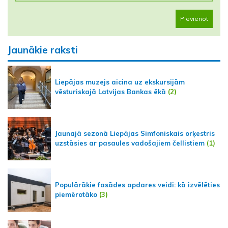
Pievienot
Jaunākie raksti
Liepājas muzejs aicina uz ekskursijām
vēsturiskajā Latvijas Bankas ēkā
(2)
Jaunajā sezonā Liepājas Simfoniskais orķestris
uzstāsies ar pasaules vadošajiem čellistiem
(1)
Populārākie fasādes apdares veidi: kā izvēlēties
piemērotāko
(3)