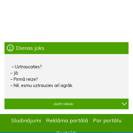
Dienas joks
– Uztraucaties?
– Jā.
– Pirmā reize?
– Nē, esmu uztraucies arī agrāk.
skatīt nākošo
Sludinājumi
Reklāma portālā
Par portālu
Kontakti