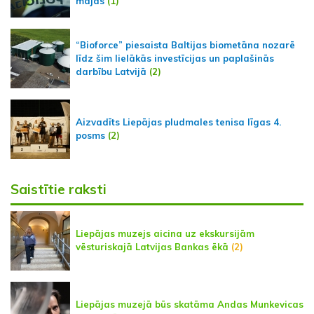
mājās
(1)
“Bioforce” piesaista Baltijas biometāna nozarē
līdz šim lielākās investīcijas un paplašinās
darbību Latvijā
(2)
Aizvadīts Liepājas pludmales tenisa līgas 4.
posms
(2)
Saistītie raksti
Liepājas muzejs aicina uz ekskursijām
vēsturiskajā Latvijas Bankas ēkā
(2)
Liepājas muzejā būs skatāma Andas Munkevicas