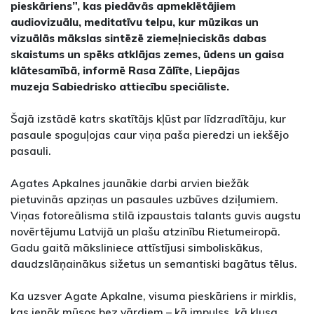
pieskāriens”, kas piedāvās apmeklētājiem
audiovizuālu, meditatīvu telpu, kur mūzikas un
vizuālās mākslas sintēzē ziemeļnieciskās dabas
skaistums un spēks atklājas zemes, ūdens un gaisa
klātesamībā, informē Rasa Zālīte, Liepājas
muzeja Sabiedrisko attiecību speciāliste.
Šajā izstādē katrs skatītājs kļūst par līdzradītāju, kur
pasaule spoguļojas caur viņa paša pieredzi un iekšējo
pasauli.
Agates Apkalnes jaunākie darbi arvien biežāk
pietuvinās apziņas un pasaules uzbūves dziļumiem.
Viņas fotoreālisma stilā izpaustais talants guvis augstu
novērtējumu Latvijā un plašu atzinību Rietumeiropā.
Gadu gaitā māksliniece attīstījusi simboliskākus,
daudzslāņainākus sižetus un semantiski bagātus tēlus.
Ka uzsver Agate Apkalne, visuma pieskāriens ir mirklis,
kas ienāk mūsos bez vārdiem – kā impulss, kā klusa