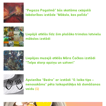
“Pegaza Pagalmā” būs skatāma ceļojošā
labdarības izstāde “Māksla, kas palīdz”
Liepājā atklās līdz šim plašāko trimdas latviešu
mākslas izstādi
Liepājas muzejā atklās Māra Čačkas izstādi
“Telpa starp apziņu un uztveri”
Apvienība “Bedre” ar izstādi “0. laika tips –
nenosakāms” pēta laikapstākļus kā domāšanas
veidu
(1)