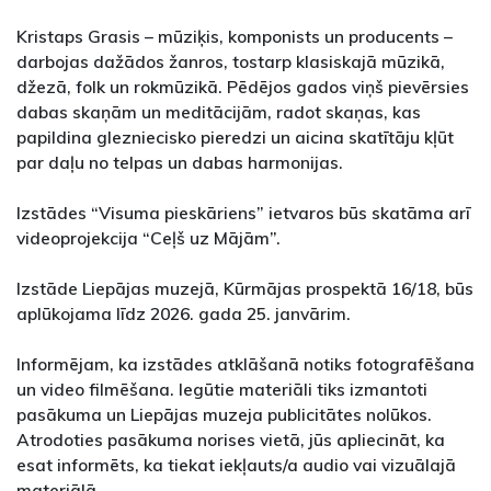
Kristaps Grasis – mūziķis, komponists un producents –
darbojas dažādos žanros, tostarp klasiskajā mūzikā,
džezā, folk un rokmūzikā. Pēdējos gados viņš pievērsies
dabas skaņām un meditācijām, radot skaņas, kas
papildina glezniecisko pieredzi un aicina skatītāju kļūt
par daļu no telpas un dabas harmonijas.
Izstādes “Visuma pieskāriens” ietvaros būs skatāma arī
videoprojekcija “Ceļš uz Mājām”.
Izstāde Liepājas muzejā, Kūrmājas prospektā 16/18, būs
aplūkojama līdz 2026. gada 25. janvārim.
Informējam, ka izstādes atklāšanā notiks fotografēšana
un video filmēšana. Iegūtie materiāli tiks izmantoti
pasākuma un Liepājas muzeja publicitātes nolūkos.
Atrodoties pasākuma norises vietā, jūs apliecināt, ka
esat informēts, ka tiekat iekļauts/a audio vai vizuālajā
materiālā.