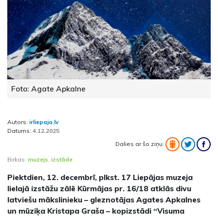
Foto: Agate Apkalne
Autors:
irliepaja.lv
Datums:
4.12.2025
Dalies ar šo ziņu:
Birkas:
muzejs
,
izstāde
Piektdien, 12. decembrī, plkst. 17 Liepājas muzeja
lielajā izstāžu zālē Kūrmājas pr. 16/18 atklās divu
latviešu mākslinieku – gleznotājas Agates Apkalnes
un mūziķa Kristapa Graša – kopizstādi “Visuma