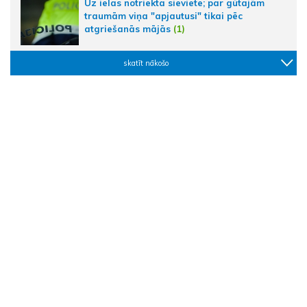
Uz ielas notriekta sieviete; par gūtajām
traumām viņa "apjautusi" tikai pēc
atgriešanās mājās
(1)
skatīt nākošo