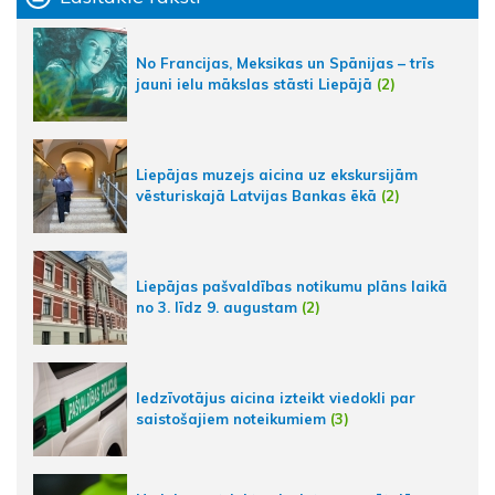
No Francijas, Meksikas un Spānijas – trīs
jauni ielu mākslas stāsti Liepājā
(2)
Liepājas muzejs aicina uz ekskursijām
vēsturiskajā Latvijas Bankas ēkā
(2)
Liepājas pašvaldības notikumu plāns laikā
no 3. līdz 9. augustam
(2)
Iedzīvotājus aicina izteikt viedokli par
saistošajiem noteikumiem
(3)