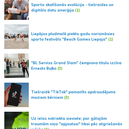
Sporta skatīšanās evolūcija - tiešraides un
digitālo datu sinerģija
(1)
Liepājas pludmalē piekto gadu norisināsies
sporta festivāls "Beach Games Liepaja"
(1)
"BL Serviss Grand Slam" čempiona titulu izcīna
Ernests Buļko
(3)
Tiešraidē "TikTok" pamanīts apdraudējums
maziem bērniem
(3)
Uz ielas notriekta sieviete; par gūtajām
traumām viņa "apjautusi" tikai pēc atgriešanās