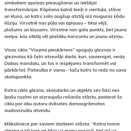
simboliem apziņas pieaugšanai un iekšējai
transformācijai. Kāpšana kalnā bieži ir vientuļa, stāva
un klusa, un katrs solis augšup atstāj aiz muguras kādu
ilūziju. Virsotnē nav pūļa vai aplausu – tikai vējš,
plašums un klusums. Virsotne nav gala punkts, bet jauna
ieelpa, kas atklāj vēl plašāku horizontu un jaunu atziņu.
Visas cikla “Visuma pieskāriens” spoguļu gleznas ir
gleznotas kā četri atsevišķi darbi, kuri, savienojot, veido
Dabas mandalu, un tos ir iespējams transformēt vai
pārkārtot. Patiesība ir viena – taču katrs to redz no sava
skatupunkta.
Katra cikla glezna, skaņdarbs un objekts sev līdzi nes
īpašu nozīmi un aizraujošu rašanās stāstu, padarot šo
ciklu par abu autoru dvēseles dienasgrāmatas
audiovizuālu atveidu.
Māksliniece par saviem darbiem stāsta: “Katra mana
glezna ir kā logs ne tikai uz manu pasauli, bet arī uz