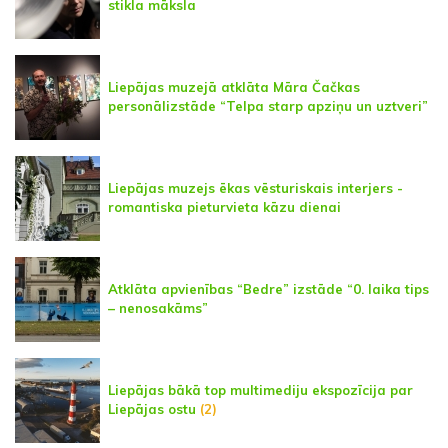
stikla māksla
Liepājas muzejā atklāta Māra Čačkas
personālizstāde “Telpa starp apziņu un uztveri”
Liepājas muzejs ēkas vēsturiskais interjers -
romantiska pieturvieta kāzu dienai
Atklāta apvienības “Bedre” izstāde “0. laika tips
– nenosakāms”
Liepājas bākā top multimediju ekspozīcija par
Liepājas ostu
(2)