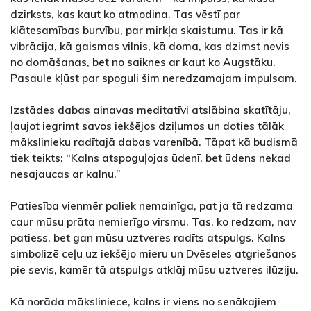
dzirksts, kas kaut ko atmodina. Tas vēstī par
klātesamības burvību, par mirkļa skaistumu. Tas ir kā
vibrācija, kā gaismas vilnis, kā doma, kas dzimst nevis
no domāšanas, bet no saiknes ar kaut ko Augstāku.
Pasaule kļūst par spoguli šim neredzamajam impulsam.
Izstādes dabas ainavas meditatīvi atslābina skatītāju,
ļaujot iegrimt savos iekšējos dziļumos un doties tālāk
mākslinieku radītajā dabas varenībā. Tāpat kā budismā
tiek teikts: “Kalns atspoguļojas ūdenī, bet ūdens nekad
nesajaucas ar kalnu.”
Patiesība vienmēr paliek nemainīga, pat ja tā redzama
caur mūsu prāta nemierīgo virsmu. Tas, ko redzam, nav
patiess, bet gan mūsu uztveres radīts atspulgs. Kalns
simbolizē ceļu uz iekšējo mieru un Dvēseles atgriešanos
pie sevis, kamēr tā atspulgs atklāj mūsu uztveres ilūziju.
Kā norāda māksliniece, kalns ir viens no senākajiem