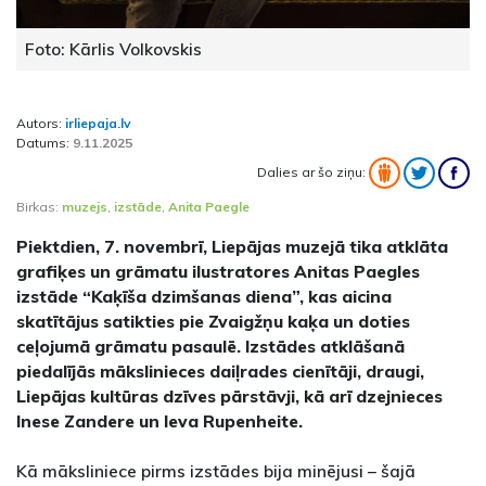
Foto: Kārlis Volkovskis
Autors:
irliepaja.lv
Datums:
9.11.2025
Dalies ar šo ziņu:
Birkas:
muzejs
,
izstāde
,
Anita Paegle
Piektdien, 7. novembrī, Liepājas muzejā tika atklāta
grafiķes un grāmatu ilustratores Anitas Paegles
izstāde “Kaķīša dzimšanas diena”, kas aicina
skatītājus satikties pie Zvaigžņu kaķa un doties
ceļojumā grāmatu pasaulē. Izstādes atklāšanā
piedalījās mākslinieces daiļrades cienītāji, draugi,
Liepājas kultūras dzīves pārstāvji, kā arī dzejnieces
Inese Zandere un Ieva Rupenheite.
Kā māksliniece pirms izstādes bija minējusi – šajā