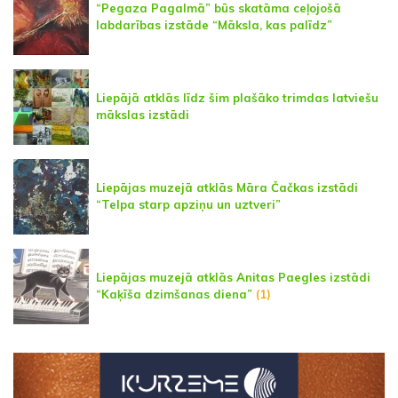
“Pegaza Pagalmā” būs skatāma ceļojošā
labdarības izstāde “Māksla, kas palīdz”
Liepājā atklās līdz šim plašāko trimdas latviešu
mākslas izstādi
Liepājas muzejā atklās Māra Čačkas izstādi
“Telpa starp apziņu un uztveri”
Liepājas muzejā atklās Anitas Paegles izstādi
“Kaķīša dzimšanas diena”
(1)