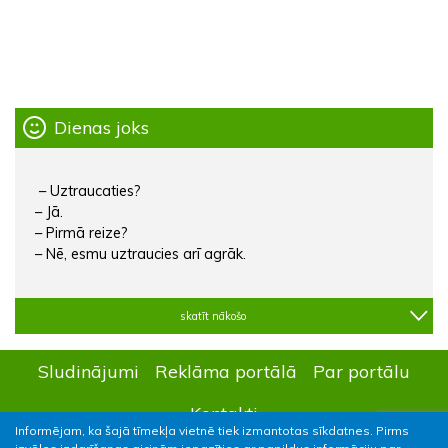
Dienas joks
– Uztraucaties?
– Jā.
– Pirmā reize?
– Nē, esmu uztraucies arī agrāk.
skatīt nākošo
Sludinājumi
Reklāma portālā
Par portālu
Kontakti
Informējam, ka šajā tīmekļa vietnē tiek izmantotas sīkdatnes. Pirms