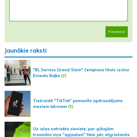
Pievienot
Jaunākie raksti
"BL Serviss Grand Slam" čempiona titulu izcīna
Ernests Buļko
(2)
Tiešraidē "TikTok" pamanīts apdraudējums
maziem bērniem
(3)
Uz ielas notriekta sieviete; par gūtajām
traumām viņa "apjautusi" tikai pēc atgriešanās