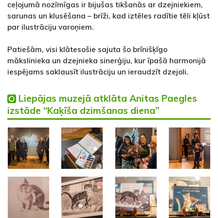
ceļojumā nozīmīgas ir bijušas tikšanās ar dzejniekiem,
sarunas un klusēšana – brīži, kad iztēles radītie tēli kļūst
par ilustrāciju varoņiem.
Patiešām, visi klātesošie sajuta šo brīnišķīgo
mākslinieka un dzejnieka sinerģiju, kur īpašā harmonijā
iespējams saklausīt ilustrāciju un ieraudzīt dzejoli.
Liepājas muzejā atklāta Anitas Paegles
izstāde “Kaķīša dzimšanas diena”