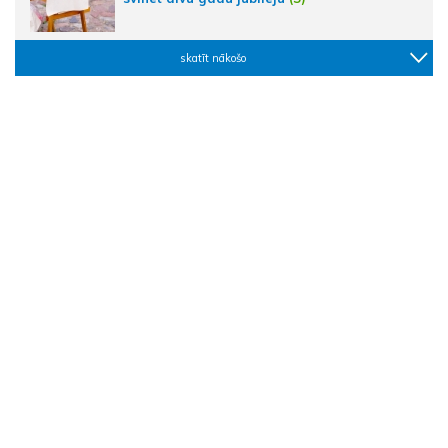
skatīt nākošo