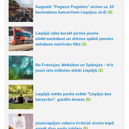
Augustā “Pegaza Pagalms” aicina uz 10
bezmaksas koncertiem Liepājas sirdī
(5)
Liepājā sāks kursēt pirmie jaunie
elektroautobusi un stāsies spēkā jaunais
autobusu maršrutu tīkls
(3)
No Francijas, Meksikas un Spānijas – trīs
jauni ielu mākslas stāsti Liepājā
(2)
Liepājā notiks parka svētki "Liepāja bez
barjerām", gaidīts ikviens
(5)
JaunLiepājas vakara tirdziņš aicina kopā
svinēt divu gadu jubileju
(5)