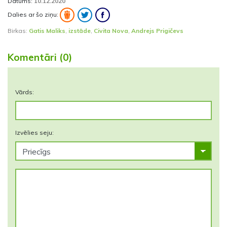
Datums:
10.12.2020
Dalies ar šo ziņu:
Birkas:
Gatis Maliks
,
izstāde
,
Civita Nova
,
Andrejs Prigičevs
Komentāri (0)
Vārds:
Izvēlies seju: