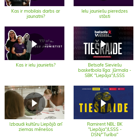
Ielu jauniešu pieredzes
Kas ir mobilais darbs ar
stāsti
jaunatni?
Kas ir ielu jaunietis?
Betsafe Sieviešu
basketbola līga: Jūrmala -
SBK "Liepāja"/LSSS
Izbaudi kultūru Liepājā arī
Ramirent NBL: BK
ziemas mēnešos
"Liepāja"/LSSS -
DSN/"Turība"