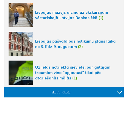
Liepājas muzejs aicina uz ekskursijām
vēsturiskajā Latvijas Bankas ēkā
(1)
Liepājas pašvaldības notikumu plāns laikā
no 3. līdz 9. augustam
(2)
Uz ielas notriekta sieviete; par gūtajām
traumām viņa "apjautusi" tikai pēc
atgriešanās mājās
(1)
skatīt nākošo