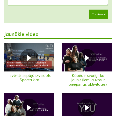
Pievienot
Jaunākie video
Izvērtē Liepājā izveidoto
Kāpēc ir svarīgi, ka
Sporta klasi
jauniešiem laukos ir
pieejamas aktivitātes?