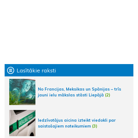
Lasītākie raksti
No Francijas, Meksikas un Spānijas – trīs
jauni ielu mākslas stāsti Liepājā
(2)
Iedzīvotājus aicina izteikt viedokli par
saistošajiem noteikumiem
(3)