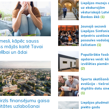
Liepājas muzejs 
uz ekskursijām
vēsturiskajā Latv
Bankas ēkā
(1)
Jaunajā sezonā
Liepājas Simfoni
orķestris uzstāsi
emesli, kāpēc sauss
pasaules vadoša
čellistiem
(1)
ss mājās kaitē Tavai
lībai un ādai
Populārākie fas
apdares veidi: kā
izvēlēties piemēr
(2)
Sporta skatīšanā
evolūcija - tiešra
digitālo datu sin
(1)
irzīs finansējumu gaisa
Liepājas pludmal
litātes uzlabošanai
piekto gadu