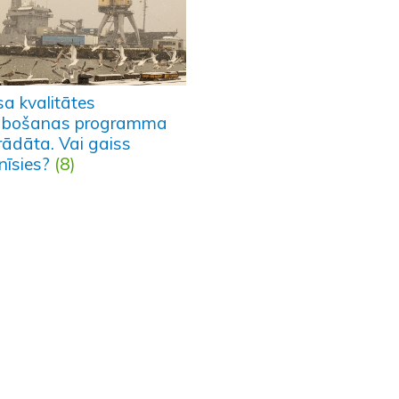
sa kvalitātes
abošanas programma
rādāta. Vai gaiss
nīsies?
(8)