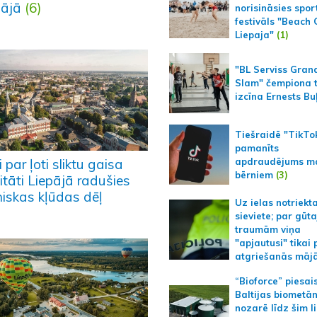
pājā
(6)
norisināsies spor
festivāls "Beach
Liepaja"
(1)
"BL Serviss Gran
Slam" čempiona t
izcīna Ernests Bu
Tiešraidē "TikTo
pamanīts
apdraudējums m
 par ļoti sliktu gaisa
bērniem
(3)
itāti Liepājā radušies
niskas kļūdas dēļ
Uz ielas notriekt
sieviete; par gūt
traumām viņa
"apjautusi" tikai 
atgriešanās māj
“Bioforce” piesai
Baltijas biometā
nozarē līdz šim l