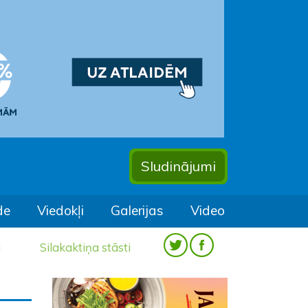
Sludinājumi
de
Viedokļi
Galerijas
Video
a
Silakaktiņa stāsti