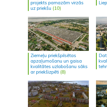
projekts pamazām virzās
Lie
uz priekšu
(10)
Ziemeļu priekšpilsētas
Dati
apzaļumošanu un gaisa
kval
kvalitātes uzlabošanu sāks
teh
ar priekšizpēti
(8)