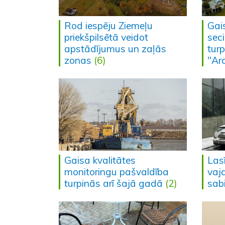
Rod iespēju Ziemeļu
Gais
priekšpilsētā veidot
sec
apstādījumus un zaļās
tur
zonas
(6)
"Ar
Gaisa kvalitātes
Lasī
monitoringu pašvaldība
vaj
turpinās arī šajā gadā
(2)
sab