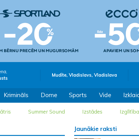
ena,
Mudīte, Vladislavs, Vladislava
usts
Krimināls
Dome
Sports
Vide
Izklai
ātris
Summer Sound
Izstādes
Izglītīb
Jaunākie raksti