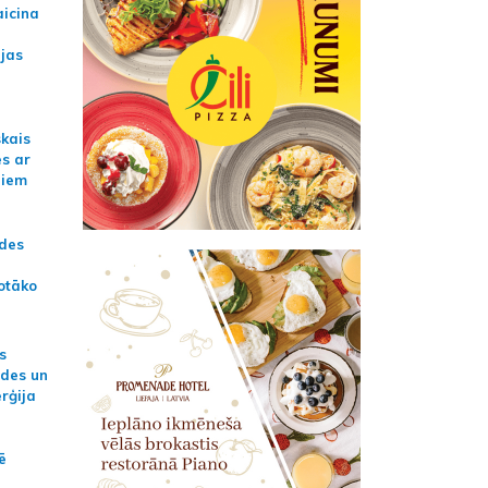
aicina
ijas
skais
es ar
jiem
ādes
otāko
s
ides un
erģija
ē