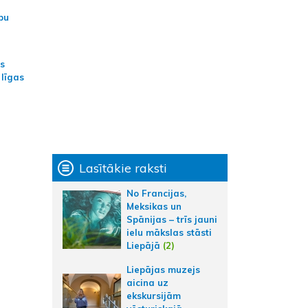
bu
as
 līgas
Lasītākie raksti
No Francijas,
Meksikas un
Spānijas – trīs jauni
ielu mākslas stāsti
Liepājā
(2)
Liepājas muzejs
aicina uz
ekskursijām