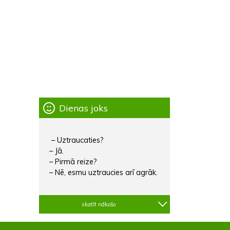
Dienas joks
– Uztraucaties?
– Jā.
– Pirmā reize?
– Nē, esmu uztraucies arī agrāk.
skatīt nākošo