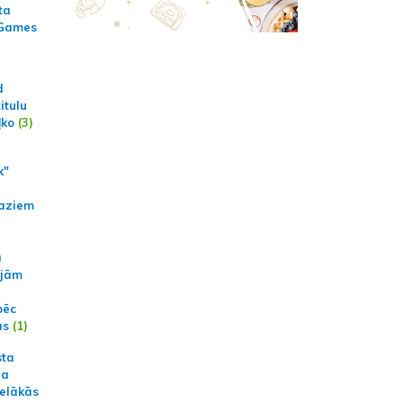
ta
 Games
d
itulu
ļko
(3)
k"
aziem
a
ajām
pēc
ās
(1)
sta
na
ielākās