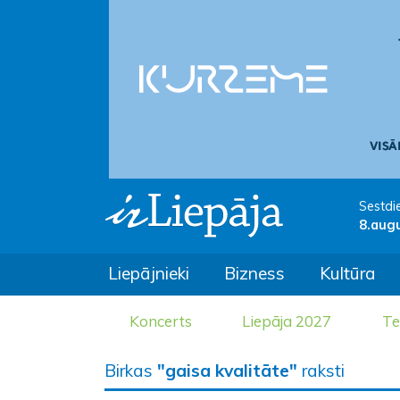
Sestdi
8.aug
Liepājnieki
Bizness
Kultūra
Koncerts
Liepāja 2027
Te
Birkas
"gaisa kvalitāte"
raksti