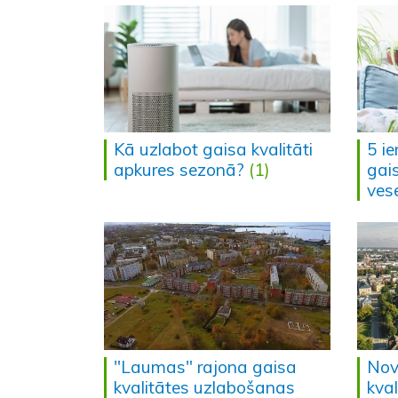
Kā uzlabot gaisa kvalitāti
5 i
apkures sezonā?
(1)
gai
vese
"Laumas" rajona gaisa
Nov
kvalitātes uzlabošanas
kva