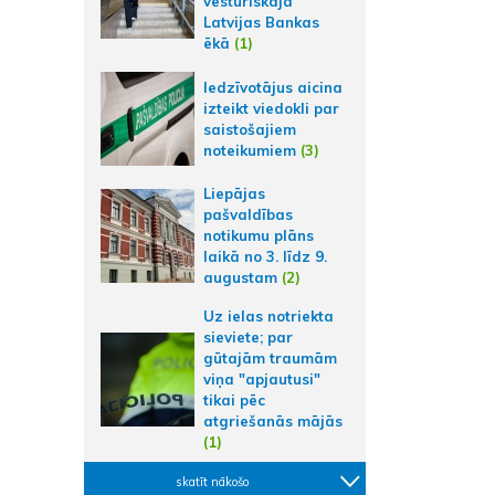
vēsturiskajā
Latvijas Bankas
ēkā
(1)
Iedzīvotājus aicina
izteikt viedokli par
saistošajiem
noteikumiem
(3)
Liepājas
pašvaldības
notikumu plāns
laikā no 3. līdz 9.
augustam
(2)
Uz ielas notriekta
sieviete; par
gūtajām traumām
viņa "apjautusi"
tikai pēc
atgriešanās mājās
(1)
skatīt nākošo