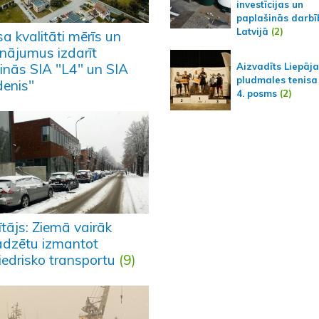
investīcijas un
paplašinās darbī
Latvijā
(2)
a kvalitāti mērīs un
inājumus izdarīt
Aizvadīts Liepāj
pinās SIA "L4" un SIA
pludmales tenisa
denis"
4. posms
(2)
tājs: Ziemā vairāk
adzētu izmantot
iedrisko transportu
(9)