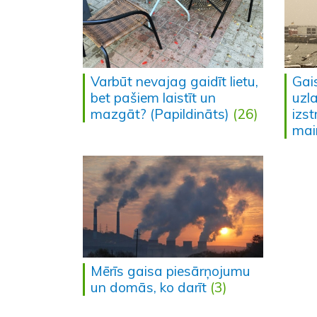
Varbūt nevajag gaidīt lietu,
Gai
bet pašiem laistīt un
uzl
mazgāt? (Papildināts)
(26)
izst
mai
Mērīs gaisa piesārņojumu
un domās, ko darīt
(3)