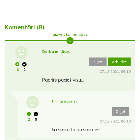
Komentāri (8)
aizvērt komentārus
Darba imitācija
Ziņot
Atbildēt
6
2
07.12.2021.
06:10
Paprīrs pacieš visu…
Pilnīgi pareizi,
Ziņot
2
0
07.12.2021.
06:10
kā smird tā arī smirdēs!