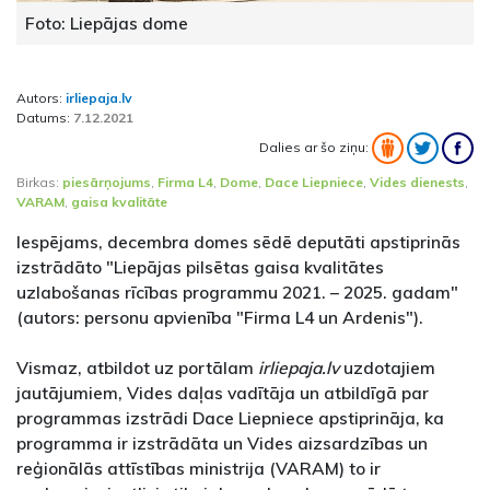
Foto: Liepājas dome
Autors:
irliepaja.lv
Datums:
7.12.2021
Dalies ar šo ziņu:
Birkas:
piesārņojums
,
Firma L4
,
Dome
,
Dace Liepniece
,
Vides dienests
,
VARAM
,
gaisa kvalitāte
Iespējams, decembra domes sēdē deputāti apstiprinās
izstrādāto "Liepājas pilsētas gaisa kvalitātes
uzlabošanas rīcības programmu 2021. – 2025. gadam"
(autors: personu apvienība "Firma L4 un Ardenis").
Vismaz, atbildot uz portālam
irliepaja.lv
uzdotajiem
jautājumiem, Vides daļas vadītāja un atbildīgā par
programmas izstrādi Dace Liepniece apstiprināja, ka
programma ir izstrādāta un Vides aizsardzības un
reģionālās attīstības ministrija (VARAM) to ir