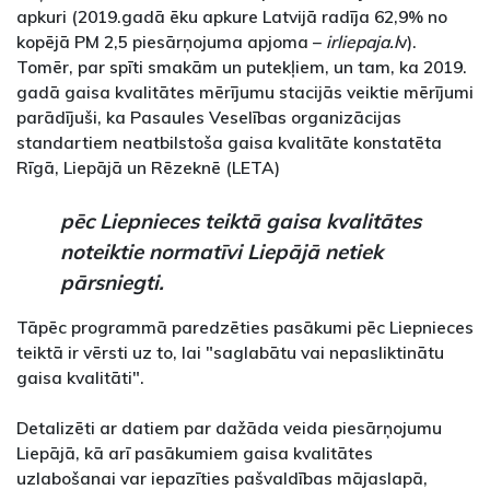
apkuri (2019.gadā ēku apkure Latvijā radīja 62,9% no
kopējā PM 2,5 piesārņojuma apjoma –
irliepaja.l
v).
Tomēr, par spīti smakām un putekļiem, un tam, ka 2019.
gadā gaisa kvalitātes mērījumu stacijās veiktie mērījumi
parādījuši, ka Pasaules Veselības organizācijas
standartiem neatbilstoša gaisa kvalitāte konstatēta
Rīgā, Liepājā un Rēzeknē (LETA)
pēc Liepnieces teiktā gaisa kvalitātes
noteiktie normatīvi Liepājā netiek
pārsniegti.
Tāpēc programmā paredzēties pasākumi pēc Liepnieces
teiktā ir vērsti uz to, lai "saglabātu vai nepasliktinātu
gaisa kvalitāti".
Detalizēti ar datiem par dažāda veida piesārņojumu
Liepājā, kā arī pasākumiem gaisa kvalitātes
uzlabošanai var iepazīties pašvaldības mājaslapā,