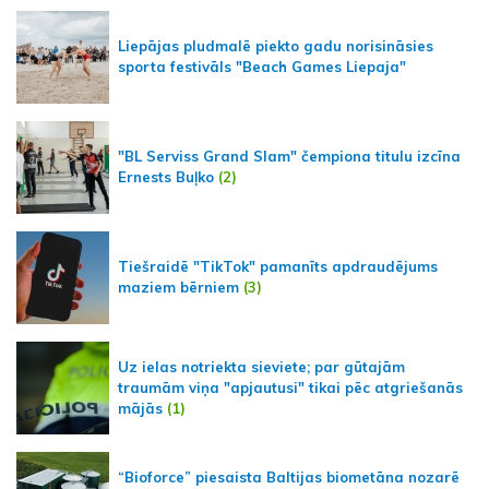
Liepājas pludmalē piekto gadu norisināsies
sporta festivāls "Beach Games Liepaja"
"BL Serviss Grand Slam" čempiona titulu izcīna
Ernests Buļko
(2)
Tiešraidē "TikTok" pamanīts apdraudējums
maziem bērniem
(3)
Uz ielas notriekta sieviete; par gūtajām
traumām viņa "apjautusi" tikai pēc atgriešanās
mājās
(1)
“Bioforce” piesaista Baltijas biometāna nozarē