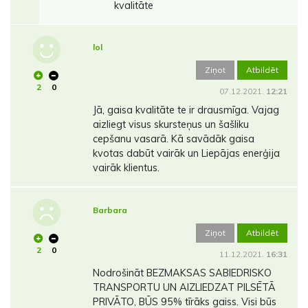
kvalitāte
lol
Ziņot
Atbildēt
2
0
07.12.2021.
12:21
Jā, gaisa kvalitāte te ir drausmīga. Vajag
aizliegt visus skursteņus un šašliku
cepšanu vasarā. Kā savādāk gaisa
kvotas dabūt vairāk un Liepājas enerģija
vairāk klientus.
Barbara
Ziņot
Atbildēt
2
0
11.12.2021.
16:31
Nodrošināt BEZMAKSAS SABIEDRISKO
TRANSPORTU UN AIZLIEDZAT PILSĒTĀ
PRIVĀTO, BŪS 95% tīrāks gaiss. Visi būs