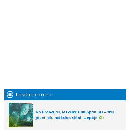
Lasītākie raksti
No Francijas, Meksikas un Spānijas – trīs
jauni ielu mākslas stāsti Liepājā
(2)