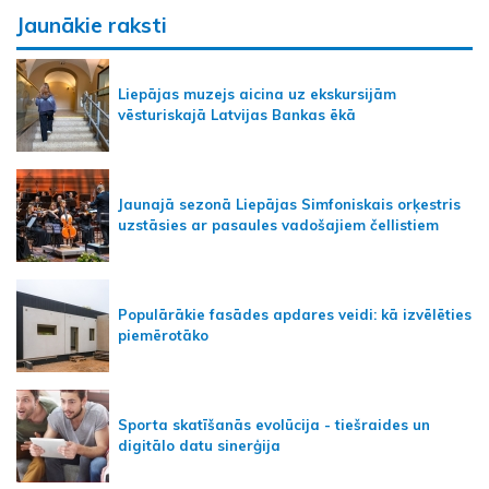
Jaunākie raksti
Liepājas muzejs aicina uz ekskursijām
vēsturiskajā Latvijas Bankas ēkā
Jaunajā sezonā Liepājas Simfoniskais orķestris
uzstāsies ar pasaules vadošajiem čellistiem
Populārākie fasādes apdares veidi: kā izvēlēties
piemērotāko
Sporta skatīšanās evolūcija - tiešraides un
digitālo datu sinerģija