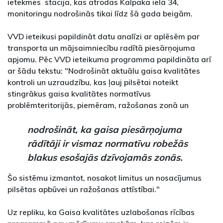
ietekmes stacija, kas atrodas Kalpaka ielā 34,
monitoringu nodrošinās tikai līdz šā gada beigām.
VVD ieteikusi papildināt datu analīzi ar aplēsēm par
transporta un mājsaimniecību radītā piesārņojuma
apjomu. Pēc VVD ieteikuma programma papildināta arī
ar šādu tekstu: "Nodrošināt aktuālu gaisa kvalitātes
kontroli un uzraudzību, kas ļauj pilsētai noteikt
stingrākus gaisa kvalitātes normatīvus
problēmteritorijās, piemēram, ražošanas zonā un
nodrošināt, ka gaisa piesārņojuma
rādītāji ir vismaz normatīvu robežās
blakus esošajās dzīvojamās zonās.
Šo sistēmu izmantot, nosakot limitus un nosacījumus
pilsētas apbūvei un ražošanas attīstībai."
Uz repliku, ka Gaisa kvalitātes uzlabošanas rīcības