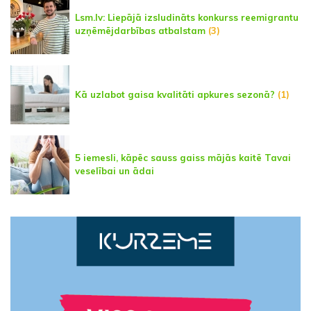
Lsm.lv: Liepājā izsludināts konkurss reemigrantu
uzņēmējdarbības atbalstam
(3)
Kā uzlabot gaisa kvalitāti apkures sezonā?
(1)
5 iemesli, kāpēc sauss gaiss mājās kaitē Tavai
veselībai un ādai