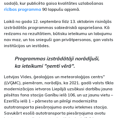
sadaļā, kur publicēta gaisa kvalitātes uzlabošanas
rīcības programma
90 lappušu apjomā.
Laikā no gada 12. septembra līdz 13. oktobrim risinājās
izstrādātās programmas sabiedriskā apspriešana. Kā
redzams no rezultātiem, būtisku ieteikumu un labojumu
nav maz, un tos snieguši gan privātpersonas, gan valsts
institūcijas un iestādes.
Programmas izstrādātāji norādījuši,
ka ieteikumi "ņemti vērā".
Latvijas Vides, ģeoloģijas un meteoroloģijas centrs"
(LVĢMC), piemēram, norādījis, ka 2021. gadā valsts tīkla
modernizācijas ietvaros Liepājā uzsākusi darbību jauna
pilsētas fona stacija Ganību ielā 106, un uz jaunu vietu –
Ezerlīču ielā 1 – pārnesta un pilnīgi modernizēta
autotransporta piesārņojuma avotu ietekmes stacija.
Savukārt esošā autotransporta piesārņojuma avotu