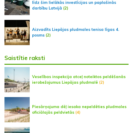
līdz šim lielākās investīcijas un paplašinās
darbību Latvijā
(2)
Aizvadīts Liepājas pludmales tenisa līgas 4.
posms
(2)
Saistītie raksti
Veselības inspekcija atceļ noteiktos peldēšanās
ierobežojumus Liepājas pludmalē
(2)
Piesārņojuma dēļ iesaka nepeldēties pludmales
oficiālajās peldvietās
(4)