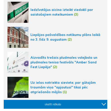
Iedzīvotājus aicina izteikt viedokli par
saistošajiem noteikumiem
(3)
Liepājas pašvaldības notikumu plāns laikā
no 3. līdz 9. augustam
(2)
Aizvadīts trešais pludmales volejbola un
pludmales tenisa festivāls "Amber Sand
Fest Liepāja"
(2)
Uz ielas notriekta sieviete; par gūtajām
traumām viņa "apjautusi" tikai pēc
atgriešanās mājās
(1)
skatīt nākošo