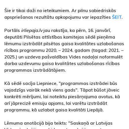
Šie ir tikai daži no ieteikumiem. Ar pilnu sabiedriskās
apspriešanas rezultātu apkopojumu var iepazīties
ŠEIT
.
Portāls
irliepaja.lv
jau rakstīja, ka pērn, 16. janvārī,
deputāti Pilsētas attīstības komitejas sēdē pieņēma
lēmumu izstrādāt pilsētas gaisa kvalitātes uzlabošanas
rīcības programmu 2020. – 2024. gadam (tagad: 2021. –
2025.) un uzdeva pašvaldības Vides nodaļai noformulēt
darba uzdevumu gaisa kvalitātes uzlabošanas rīcības
programmas izstrādātājiem.
Kā sēdē sacīja Liepniece, "programmas izstrādei būs
vajadzīgs vairāk nekā viens gads". Tāpat būšot jāveic
konkrēti mērījumi, lai noteiktu piesārņojuma avotus, kā
arī jāprecizē emisiju apjoms, lai varētu izstrādāt
programmu, kā uzlabot gaisa kvalitāti Liepājā.
Lēmuma anotācijā bija teikts: "Saskaņā ar Latvijas