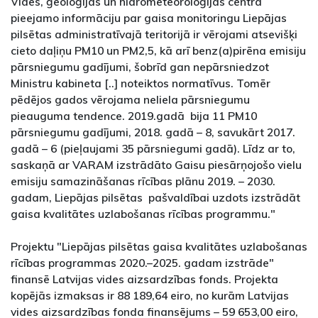
Vides, ģeoloģijas un hidrometeoroloģijas centra
pieejamo informāciju par gaisa monitoringu Liepājas
pilsētas administratīvajā teritorijā ir vērojami atsevišķi
cieto daļiņu PM10 un PM2,5, kā arī benz(a)pirēna emisiju
pārsniegumu gadījumi, šobrīd gan nepārsniedzot
Ministru kabineta [..] noteiktos normatīvus. Tomēr
pēdējos gados vērojama neliela pārsniegumu
pieauguma tendence. 2019.gadā bija 11 PM10
pārsniegumu gadījumi, 2018. gadā – 8, savukārt 2017.
gadā – 6 (pieļaujami 35 pārsniegumi gadā). Līdz ar to,
saskaņā ar VARAM izstrādāto Gaisu piesārņojošo vielu
emisiju samazināšanas rīcības plānu 2019. – 2030.
gadam, Liepājas pilsētas pašvaldībai uzdots izstrādāt
gaisa kvalitātes uzlabošanas rīcības programmu."
Projektu "Liepājas pilsētas gaisa kvalitātes uzlabošanas
rīcības programmas 2020.–2025. gadam izstrāde"
finansē Latvijas vides aizsardzības fonds. Projekta
kopējās izmaksas ir 88 189,64 eiro, no kurām Latvijas
vides aizsardzības fonda finansējums – 59 653,00 eiro,