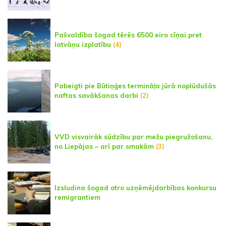
Pašvaldība šogad tērēs 6500 eiro cīņai pret
latvāņu izplatību
(4)
Pabeigti pie Būtiņģes termināļa jūrā noplūdušās
naftas savākšanas darbi
(2)
VVD visvairāk sūdzību par mežu piegružošanu,
no Liepājas – arī par smakām
(3)
Izsludina šogad otro uzņēmējdarbības konkursu
remigrantiem