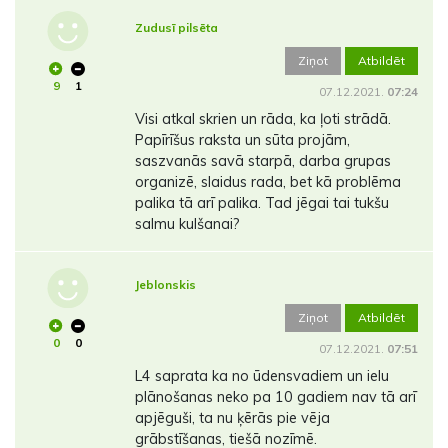
Zudusī pilsēta
Ziņot
Atbildēt
9
1
07.12.2021.
07:24
Visi atkal skrien un rāda, ka ļoti strādā.
Papīrīšus raksta un sūta projām,
saszvanās savā starpā, darba grupas
organizē, slaidus rada, bet kā problēma
palika tā arī palika. Tad jēgai tai tukšu
salmu kulšanai?
Jeblonskis
Ziņot
Atbildēt
0
0
07.12.2021.
07:51
L4 saprata ka no ūdensvadiem un ielu
plānošanas neko pa 10 gadiem nav tā arī
apjēguši, ta nu ķērās pie vēja
grābstīšanas, tiešā nozīmē.