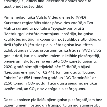
saskaņojusi, atlicis tikai decembra domes sēdē to
apstiprināt pašvaldībā.
Pirms neilga laika Valsts Vides dienesta (VVD)
Kurzemes reģionālās vides pārvaldes vadītāja Eva
Mahta sarunā ar portālu
irliepaja.lv
par bijušā
"Metalurga" atstāto mantojumu norādīja, ka gaisa
kvalitātes jautājumi kopumā ir pašvaldības atbildība, un
tieši tāpēc tā ķērusies pie pilsētas gaisa kvalitātes
uzlabošanas rīcības programmas izstrādes. VVD rīcībā
gan ir dati, kuri no uzņēmumiem ir lielākie piesārņotāji,
piemēram, skatoties no emitētā CO
izmešu apjoma.
2
2020. gadā pirmajā trijniekā pēc šī rādītāja bijusi
"Liepājas enerģija" ar 62 441 tonnām gadā, "Lauma
Fabrics" ar 8561 tonnām gadā un "DG Termināls" ar
2150 tonnām CO
gadā. Taču gaisu piesārņo ne tikai
2
uzņēmumi, un CO
nav vienīgais piesārņojums.
2
Dace Liepniece pie lielākajiem gaisa piesārņotājiem bez
uzņēmumiem nosauc arī transportu un mājsaimniecību