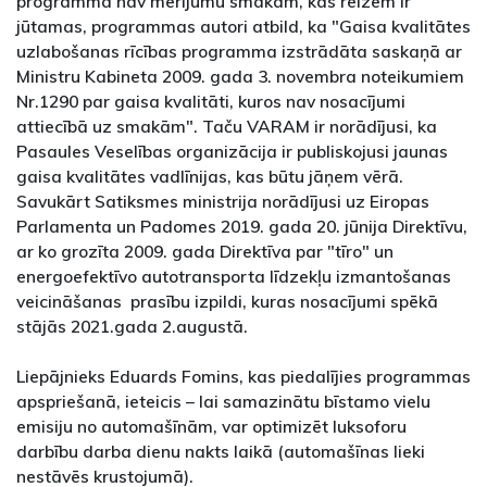
programmā nav mērījumu smakām, kas reizēm ir
jūtamas, programmas autori atbild, ka "Gaisa kvalitātes
uzlabošanas rīcības programma izstrādāta saskaņā ar
Ministru Kabineta 2009. gada 3. novembra noteikumiem
Nr.1290 par gaisa kvalitāti, kuros nav nosacījumi
attiecībā uz smakām". Taču VARAM ir norādījusi, ka
Pasaules Veselības organizācija ir publiskojusi jaunas
gaisa kvalitātes vadlīnijas, kas būtu jāņem vērā.
Savukārt Satiksmes ministrija norādījusi uz Eiropas
Parlamenta un Padomes 2019. gada 20. jūnija Direktīvu,
ar ko grozīta 2009. gada Direktīva par "tīro" un
energoefektīvo autotransporta līdzekļu izmantošanas
veicināšanas prasību izpildi, kuras nosacījumi spēkā
stājās 2021.gada 2.augustā.
Liepājnieks Eduards Fomins, kas piedalījies programmas
apspriešanā, ieteicis – lai samazinātu bīstamo vielu
emisiju no automašīnām, var optimizēt luksoforu
darbību darba dienu nakts laikā (automašīnas lieki
nestāvēs krustojumā).