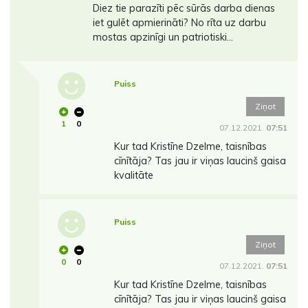
Diez tie parazīti pēc sūrās darba dienas
iet gulēt apmierināti? No rīta uz darbu
mostas apzinīgi un patriotiski...
Puiss
Ziņot
1
0
07.12.2021.
07:51
Kur tad Kristīne Dzelme, taisnības
cīnītāja? Tas jau ir viņas laucinš gaisa
kvalitāte
Puiss
Ziņot
0
0
07.12.2021.
07:51
Kur tad Kristīne Dzelme, taisnības
cīnītāja? Tas jau ir viņas laucinš gaisa