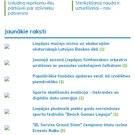
Izsludina iepirkumu ēku
Sterilizēšanai nauda ir,
pārbūvei par dzīvnieku
uzturēšanai – nav
patversmi
Jaunākie raksti
Liepājas muzejs aicina uz ekskursijām
vēsturiskajā Latvijas Bankas ēkā
(1)
Jaunajā sezonā Liepājas Simfoniskais orķestris
uzstāsies ar pasaules vadošajiem čellistiem
(1)
Populārākie fasādes apdares veidi: kā izvēlēties
piemērotāko
(1)
Sporta skatīšanās evolūcija - tiešraides un
digitālo datu sinerģija
(1)
Liepājas pludmalē piekto gadu norisināsies
sporta festivāls "Beach Games Liepaja"
(1)
"BL Serviss Grand Slam" čempiona titulu izcīna
Ernests Buļko
(3)