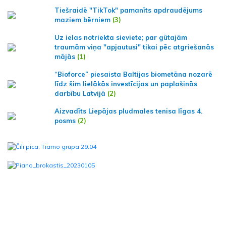
Tiešraidē "TikTok" pamanīts apdraudējums
maziem bērniem
(3)
Uz ielas notriekta sieviete; par gūtajām
traumām viņa "apjautusi" tikai pēc atgriešanās
mājās
(1)
“Bioforce” piesaista Baltijas biometāna nozarē
līdz šim lielākās investīcijas un paplašinās
darbību Latvijā
(2)
Aizvadīts Liepājas pludmales tenisa līgas 4.
posms
(2)