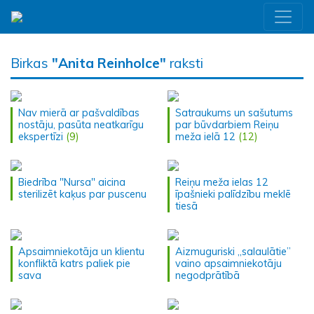
Birkas
"Anita Reinholce"
raksti
Nav mierā ar pašvaldības
Satraukums un sašutums
nostāju, pasūta neatkarīgu
par būvdarbiem Reiņu
ekspertīzi
(9)
meža ielā 12
(12)
Biedrība "Nursa" aicina
Reiņu meža ielas 12
sterilizēt kaķus par puscenu
īpašnieki palīdzību meklē
tiesā
Apsaimniekotāja un klientu
Aizmuguriski „salaulātie”
konfliktā katrs paliek pie
vaino apsaimniekotāju
sava
negodprātībā