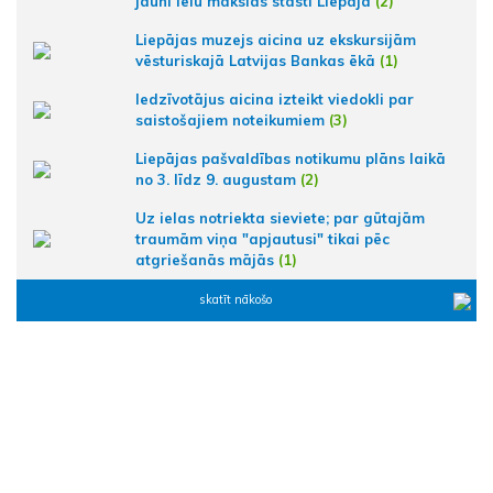
jauni ielu mākslas stāsti Liepājā
(2)
Liepājas muzejs aicina uz ekskursijām
vēsturiskajā Latvijas Bankas ēkā
(1)
Iedzīvotājus aicina izteikt viedokli par
saistošajiem noteikumiem
(3)
Liepājas pašvaldības notikumu plāns laikā
no 3. līdz 9. augustam
(2)
Uz ielas notriekta sieviete; par gūtajām
traumām viņa "apjautusi" tikai pēc
atgriešanās mājās
(1)
skatīt nākošo