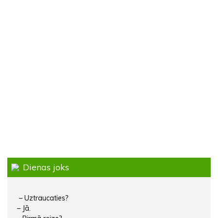
Dienas joks
– Uztraucaties?
– Jā.