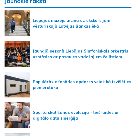
Jaunākie raksti
Liepājas muzejs aicina uz ekskursijām
vēsturiskajā Latvijas Bankas ēkā
Jaunajā sezonā Liepājas Simfoniskais orķestris
uzstāsies ar pasaules vadošajiem čellistiem
Populārākie fasādes apdares veidi: kā izvēlēties
piemērotāko
Sporta skatīšanās evolūcija - tiešraides un
digitālo datu sinerģija