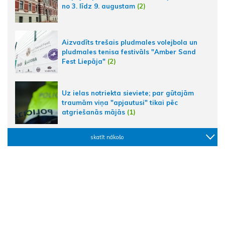
no 3. līdz 9. augustam
(2)
Aizvadīts trešais pludmales volejbola un
pludmales tenisa festivāls "Amber Sand
Fest Liepāja"
(2)
Uz ielas notriekta sieviete; par gūtajām
traumām viņa "apjautusi" tikai pēc
atgriešanās mājās
(1)
skatīt nākošo