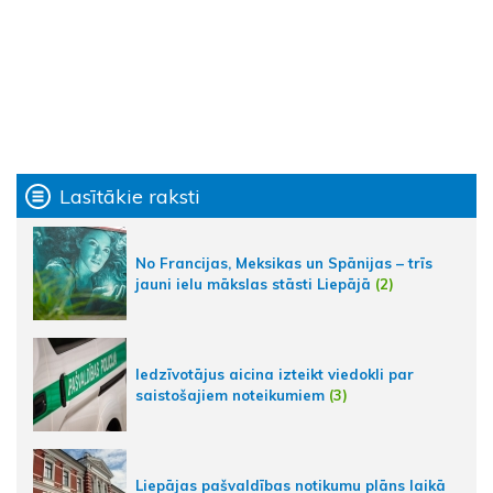
Lasītākie raksti
No Francijas, Meksikas un Spānijas – trīs
jauni ielu mākslas stāsti Liepājā
(2)
Iedzīvotājus aicina izteikt viedokli par
saistošajiem noteikumiem
(3)
Liepājas pašvaldības notikumu plāns laikā