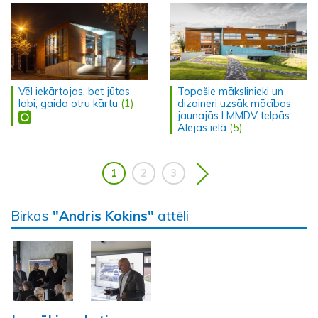
Vēl iekārtojas, bet jūtas
Topošie mākslinieki un
labi; gaida otru kārtu
(1)
dizaineri uzsāk mācības
jaunajās LMMDV telpās
Alejas ielā
(5)
1
2
3
Birkas
"Andris Kokins"
attēli