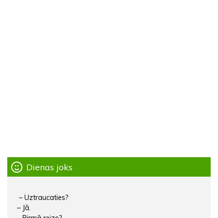
Dienas joks
– Uztraucaties?
– Jā.