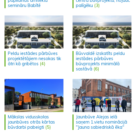
papildinās arhitektu
centra būvprojektu, nojauc
semināru Babītē
palīgēku
(3)
Peldu iestādes pārbūves
Būvvaldē izskatīts peldu
projektētājiem nesokas tik
iestādes pārbūves
ātri kā gribētos
(4)
būvprojekts minimālā
sastāvā
(6)
Mākslas vidusskolas
Jaunbūve Alejas ielā
jaunbūves otrās kārtas
saņem 1.vietu nominācijā
būvdarbi pabeigti
(5)
"Jauna sabiedriskā ēka"