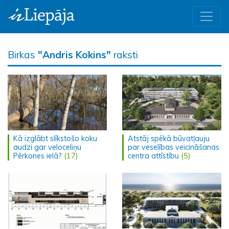
Birkas
"Andris Kokins"
raksti
Kā izglābt slīkstošo koku
Atstāj spēkā būvatļauju
audzi gar veloceliņu
par veselības veicināšanas
Pērkones ielā?
(17)
centra attīstību
(5)