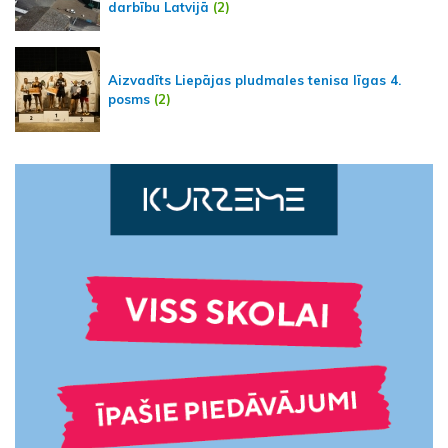
darbību Latvijā
(2)
Aizvadīts Liepājas pludmales tenisa līgas 4.
posms
(2)