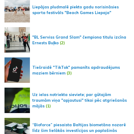
Liepājas pludmalē piekto gadu norisināsies
sporta festivāls "Beach Games Liepaja"
"BL Serviss Grand Slam" čempiona titulu izcīna
Ernests Buļko
(2)
Tiešraidē "TikTok" pamanīts apdraudējums
maziem bērniem
(3)
Uz ielas notriekta sieviete; par gūtajām
traumām viņa "apjautusi" tikai pēc atgriešanās
mājās
(1)
“Bioforce” piesaista Baltijas biometāna nozarē
līdz šim lielākās investīcijas un paplašinās