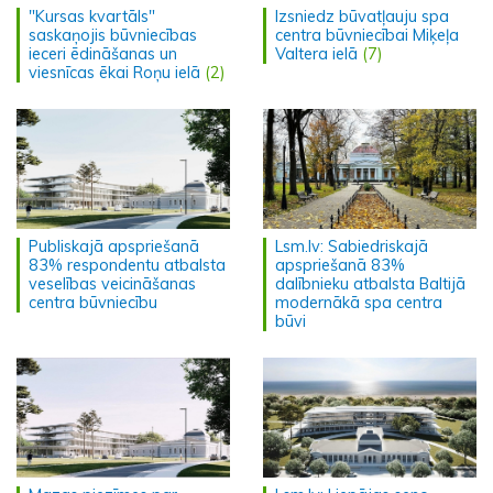
"Kursas kvartāls"
Izsniedz būvatļauju spa
saskaņojis būvniecības
centra būvniecībai Miķeļa
ieceri ēdināšanas un
Valtera ielā
(7)
viesnīcas ēkai Roņu ielā
(2)
Publiskajā apspriešanā
Lsm.lv: Sabiedriskajā
83% respondentu atbalsta
apspriešanā 83%
veselības veicināšanas
dalībnieku atbalsta Baltijā
centra būvniecību
modernākā spa centra
būvi