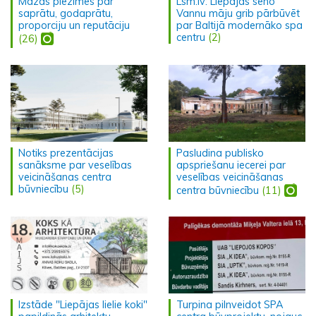
Mazas piezīmes par
Lsm.lv: Liepājas seno
saprātu, godaprātu,
Vannu māju grib pārbūvēt
proporciju un reputāciju
par Baltijā modernāko spa
centru
(2)
(26)
Notiks prezentācijas
Pasludina publisko
sanāksme par veselības
apspriešanu iecerei par
veicināšanas centra
veselības veicināšanas
būvniecību
(5)
centra būvniecību
(11)
Izstāde "Liepājas lielie koki"
Turpina pilnveidot SPA