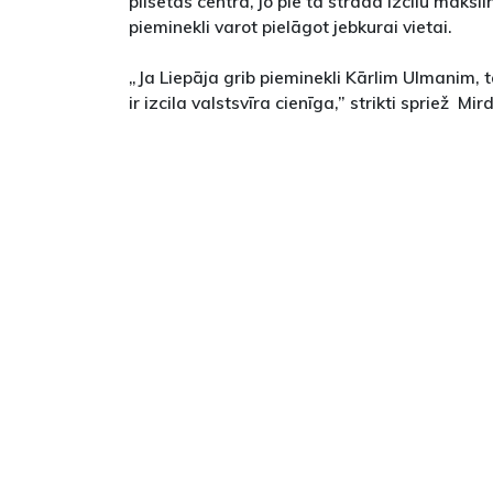
pilsētas centrā, jo pie tā strādā izcilu māks
pieminekli varot pielāgot jebkurai vietai.
„Ja Liepāja grib pieminekli Kārlim Ulmanim, 
ir izcila valstsvīra cienīga,” strikti spriež Mir