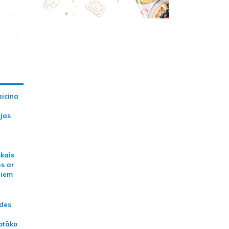
aicina
ijas
skais
es ar
jiem
ādes
otāko