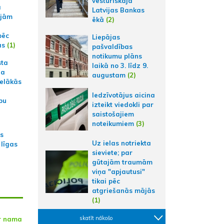
vēsturiskajā
a
Latvijas Bankas
ajām
ēkā
(2)
pēc
Liepājas
ās
(1)
pašvaldības
notikumu plāns
sta
laikā no 3. līdz 9.
na
augustam
(2)
ielākās
Iedzīvotājus aicina
bu
izteikt viedokli par
saistošajiem
noteikumiem
(3)
as
Uz ielas notriekta
 līgas
sieviete; par
gūtajām traumām
viņa "apjautusi"
tikai pēc
atgriešanās mājās
(1)
skatīt nākošo
ar nama