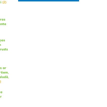
i
(2)
ūras
enta
ņas
m
rusts
s ar
tiem,
alodā,
)
na
ar