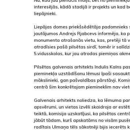
Nu, kad jau pienācis maijs, bet no pieminekļa
interesējās, kādā stadijā ir projekts un kad b
liepājnieki.
Liepājas domes priekšsēdētāja padomnieks s
jautājumos Andrejs Rjabcevs informēja, ka p
monumenta atrašanās vietu, kas, pretēji tā v
atradīsies pašā pilsētas sirdī, tomēr ir salīd
5.vidusskolas, kur jau atrodas piemiņas akm
Pilsētas galvenais arhitekts Indulis Kalns pa
pieminekļa uzstādīšanu lēmusi īpaši sasaukta
mākslinieki, gan pašvaldības pārstāvji. Komis
centrā šim konkrētajam piemineklim nav viet
Galvenais arhitekts noliedza, ka lēmuma pam
apsvērumi, un vietas izvēli skaidroja ar estēt
teiktā, komisija uzskatījusi, ka pilsētas cen
jābūt tādam, kurš apskatāms no visām pus
radītais Ulmaņa tēls sākotnēji bijis iecerēts 