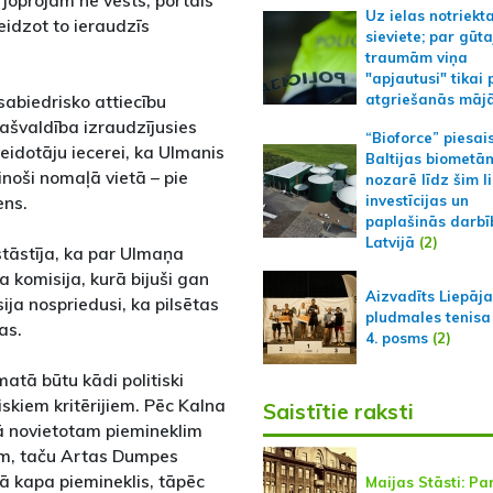
 joprojām ne vēsts, portāls
Uz ielas notriekt
eidzot to ieraudzīs
sieviete; par gūt
traumām viņa
"apjautusi" tikai 
abiedrisko attiecību
atgriešanās māj
ašvaldība izraudzījusies
“Bioforce” piesai
eidotāju iecerei, ka Ulmanis
Baltijas biometā
zinoši nomaļā vietā – pie
nozarē līdz šim l
ens.
investīcijas un
paplašinās darbī
Latvijā
(2)
stāstīja, ka par Ulmaņa
 komisija, kurā bijuši gan
Aizvadīts Liepāj
ija nospriedusi, ka pilsētas
pludmales tenisa
as.
4. posms
(2)
atā būtu kādi politiski
iskiem kritērijiem. Pēc Kalna
Saistītie raksti
trā novietotam piemineklim
ēm, taču Artas Dumpes
kā kapa piemineklis, tāpēc
Maijas Stāsti: P