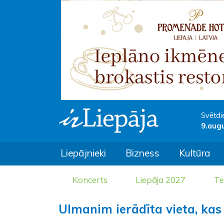
Svētdi
9.aug
Liepājnieki
Bizness
Kultūra
Koncerts
Liepāja 2027
Te
Ulmanim ierādīta vieta, ka