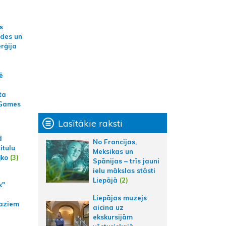
s
ides un
erģija
ē
ta
 Games
Lasītākie raksti
d
No Francijas,
itulu
Meksikas un
ļko
(3)
Spānijas – trīs jauni
ielu mākslas stāsti
Liepājā
(2)
k"
Liepājas muzejs
aziem
aicina uz
ekskursijām