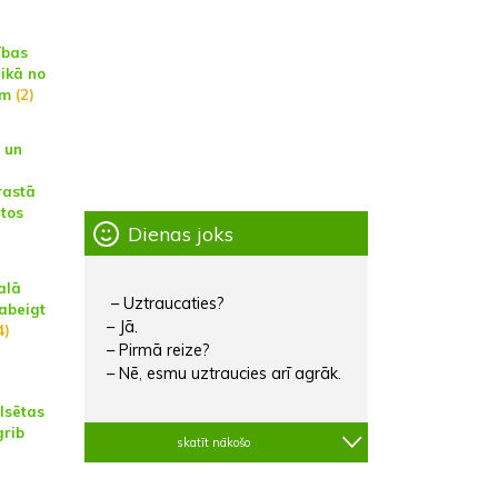
ības
aikā no
am
(2)
 un
rastā
tos
Dienas joks
alā
– Uztraucaties?
abeigt
– Jā.
4)
– Pirmā reize?
– Nē, esmu uztraucies arī agrāk.
lsētas
grib
skatīt nākošo