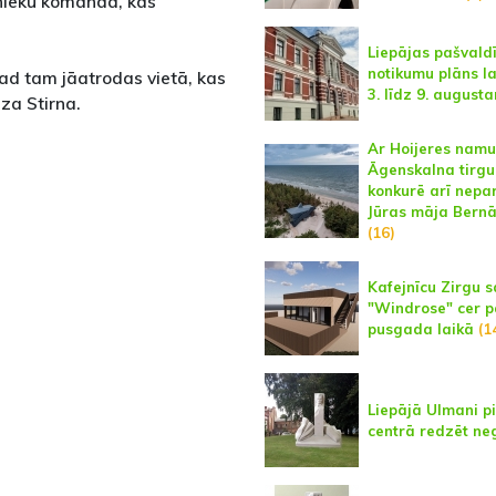
linieku komanda, kas
Liepājas pašvald
notikumu plāns l
tad tam jāatrodas vietā, kas
3. līdz 9. august
dza Stirna.
Ar Hoijeres namu
Āgenskalna tirgu
konkurē arī nepa
Jūras māja Bernā
(16)
Kafejnīcu Zirgu s
"Windrose" cer p
pusgada laikā
(1
Liepājā Ulmani pi
centrā redzēt ne