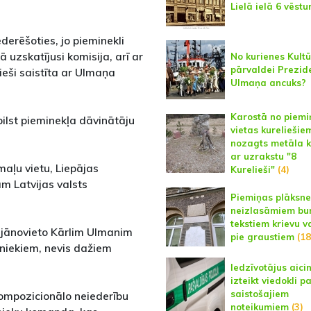
Lielā ielā 6 vēstur
derēšoties, jo pieminekli
ā uzskatījusi komisija, arī ar
No kurienes Kult
pārvaldei Prezid
cieši saistīta ar Ulmaņa
Ulmaņa ancuks?
Karostā no piemi
bilst pieminekļa dāvinātāju
vietas kureliešie
nozagts metāla k
ar uzrakstu "8
aļu vietu, Liepājas
Kurelieši"
(4)
m Latvijas valsts
Piemiņas plāksne
neizlasāmiem bur
tekstiem krievu v
r jānovieto Kārlim Ulmanim
pie graustiem
(18
ājniekiem, nevis dažiem
Iedzīvotājus aici
izteikt viedokli p
saistošajiem
mpozicionālo neiederību
noteikumiem
(3)