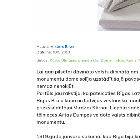
Autors:
Viktors Birze
Datums:
9.05.2013
Birkas:
Kārlis Ulmanis
,
piemineklis
,
Dome
,
Indulis Kalns
,
Lai gan pilsētai dāvināto valsts dibinātājam
monumentu dome solīja uzstādīt šajā pavasarī
nemaz nenokļūt.
Portāls jau rakstīja, ka pateicoties Rīgas La
Rīgas Brāļu kapu un Latvijas vēsturiskā ma
priekšsēdētājai Mirdzai Stirnai, Liepāja sa
tēlnieces Artas Dumpes veidoto valsts dibi
monumentu.
1919.gada janvāra sākumā, kad Rīga bija krit