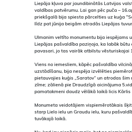
Liepāja kļuva par jaundibinātās Latvijas val
valdības patvērumu. Lai gan pēc puča – 16.ap
priekšgalā bija spiesta pārcelties uz kuģa "Sa
līdz pat jūnija beigām atradās Liepājas tuv
Ulmanim veltīto monumentu bija iespējams u
Liepājas pašvaldība paziņoja, ka labāk būtu 
pavasari, jo tas vairāk atbilstu vēsturiskajai
Viens no iemesliem, kāpēc pašvaldība vilci
uzstādīšanu, bija nespēja izvēlēties piemērot
pietauvojies kuģis „Saratov” un atrodas šim
zīme; zālienā pie Draudzīgā aicinājuma 5.vid
pamatakmeni daudz vēlākā laikā licis Kārlis U
Monumeta veidotājiem vispiemērotākais šķita
starp Lielo ielu un Graudu ielu, kuru pašvald
tuvākajā laikā.