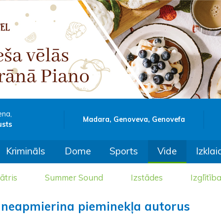
ena,
Madara, Genoveva, Genovefa
usts
Krimināls
Dome
Sports
Vide
Izklai
ātris
Summer Sound
Izstādes
Izglītīb
s neapmierina pieminekļa autorus