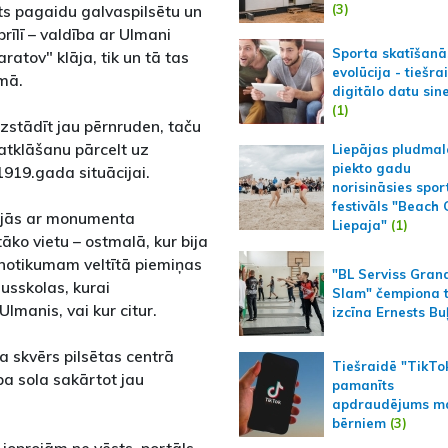
(3)
sts pagaidu galvaspilsētu un
rīlī – valdība ar Ulmani
Sporta skatīšanā
ratov" klāja, tik un tā tas
evolūcija - tiešra
umā.
digitālo datu sin
(1)
zstādīt jau pērnruden, taču
atklāšanu pārcelt uz
Liepājas pludmal
piekto gadu
 1919.gada situācijai.
norisināsies spor
festivāls "Beach
nājās ar monumenta
Liepaja"
(1)
āko vietu – ostmalā, kur bija
 notikumam veltītā piemiņas
"BL Serviss Gran
usskolas, kurai
Slam" čempiona t
lmanis, vai kur citur.
izcīna Ernests Bu
 skvērs pilsētas centrā
Tiešraidē "TikTo
ība sola sakārtot jau
pamanīts
apdraudējums m
bērniem
(3)