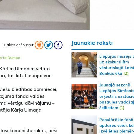
Jaunākie raksti
Dalies ar šo ziņu:
Liepājas muzejs 
Arta Dumpe
uz ekskursijām
vēsturiskajā Latv
 Kārlim Ulmanim veltīto
Bankas ēkā
(2)
, tas līdz Liepājai var
Jaunajā sezonā
tviešu biedrības domniecei,
Liepājas Simfoni
ntojuma fonda valdes
orķestris uzstāsi
pasaules vadoša
ņēma vērtīgu dāvinājumu –
čellistiem
(1)
nātāja Kārļa Ulmaņa
Populārākie fas
apdares veidi: kā
usi komunistu rokās, tieši
izvēlēties piemēr