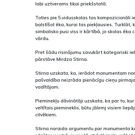
labi uztverams tikai priekšstatā.
Toties pie 5.vidusskolas tas kompozicionāli ie
balstīšot ēka, kurai tas piekļausies. Turklāt, k
simbolisko pusi viss ir kārtībā, jo skolas ēka 
vārdu.
Pret šādu risinājumu savukārt kategoriski ie
pārstāve Mirdza Stirna.
Stirna uzskata, ka, ierādot monumentam nom
pašvaldība neizrāda pienācīgu cieņu pirmaja
vadītājam.
Pieminekļu dāvinātāji uzskata, ka par to, ku
veltītais piemineklis, būtu jālemj visiem liep
cilvēkiem.
Stirna noraida argumentu par monumenta ko