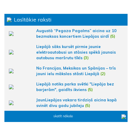
Lasītākie raksti
Augustā “Pegaza Pagalms” aicina uz 10
bezmaksas koncertiem Liepājas sirdī
(5)
Liepājā sāks kursēt pirmie jaunie
elektroautobusi un stāsies spēkā jaunais
autobusu maršrutu tīkls
(3)
No Francijas, Meksikas un Spānijas – trīs
jauni ielu mākslas stāsti Liepājā
(2)
Liepājā notiks parka svētki "Liepāja bez
barjerām", gaidīts ikviens
(5)
JaunLiepājas vakara tirdziņš aicina kopā
svinēt divu gadu jubileju
(5)
skatīt nākošo