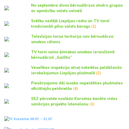
No septembra divos bērnudārzos atvērs grupas
ar apmācību valsts valodā
Svētku nedēļā Liepājas radio un TV tornī
tradicionāli plīvo valsts karogs
(1)
Televīzijas torņa teritorija nav bērnudārza
smakas cēlonis
TV torni vaino ķīmiskas smakas izraisīšanā
bērnudārzā „Gailītis”
Veselības inspekcija atceļ noteiktos peldēšanās
ierobežojumus Liepājas pludmalē
(2)
Piesārņojuma dēļ iesaka nepeldēties pludmales
oficiālajās peldvietās
(4)
SEZ pārvalde noslēdz Karostas kanāla vides
sanācijas projekta īstenošanu
(1)