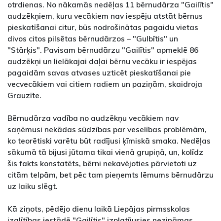
otrdienas. No nākamās nedēļas 11 bērnudārza "Gailītis"
audzēkņiem, kuru vecākiem nav iespēju atstāt bērnus
pieskatīšanai citur, būs nodrošinātas pagaidu vietas
divos citos pilsētas bērnudārzos – "Gulbītis" un
"Stārķis". Pavisam bērnudārzu "Gailītis" apmeklē 86
audzēkņi un lielākajai daļai bērnu vecāku ir iespējas
pagaidām savas atvases uzticēt pieskatīšanai pie
vecvecākiem vai citiem radiem un paziņām, skaidroja
Grauzīte.
Bērnudārza vadība no audzēkņu vecākiem nav
saņēmusi nekādas sūdzības par veselības problēmām,
ko teorētiski varētu būt radījusi ķīmiskā smaka. Nedēļas
sākumā tā bijusi jūtama tikai vienā grupiņā, un, kolīdz
šis fakts konstatēts, bērni nekavējoties pārvietoti uz
citām telpām, bet pēc tam pieņemts lēmums bērnudārzu
uz laiku slēgt.
Kā ziņots, pēdējo dienu laikā Liepājas pirmsskolas
izglītības iestādē "Gailītis" izplatījusies nezināmas