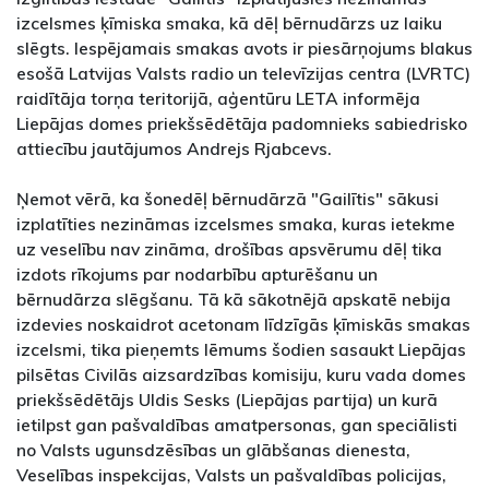
izcelsmes ķīmiska smaka, kā dēļ bērnudārzs uz laiku
slēgts. Iespējamais smakas avots ir piesārņojums blakus
esošā Latvijas Valsts radio un televīzijas centra (LVRTC)
raidītāja torņa teritorijā, aģentūru LETA informēja
Liepājas domes priekšsēdētāja padomnieks sabiedrisko
attiecību jautājumos Andrejs Rjabcevs.
Ņemot vērā, ka šonedēļ bērnudārzā "Gailītis" sākusi
izplatīties nezināmas izcelsmes smaka, kuras ietekme
uz veselību nav zināma, drošības apsvērumu dēļ tika
izdots rīkojums par nodarbību apturēšanu un
bērnudārza slēgšanu. Tā kā sākotnējā apskatē nebija
izdevies noskaidrot acetonam līdzīgās ķīmiskās smakas
izcelsmi, tika pieņemts lēmums šodien sasaukt Liepājas
pilsētas Civilās aizsardzības komisiju, kuru vada domes
priekšsēdētājs Uldis Sesks (Liepājas partija) un kurā
ietilpst gan pašvaldības amatpersonas, gan speciālisti
no Valsts ugunsdzēsības un glābšanas dienesta,
Veselības inspekcijas, Valsts un pašvaldības policijas,