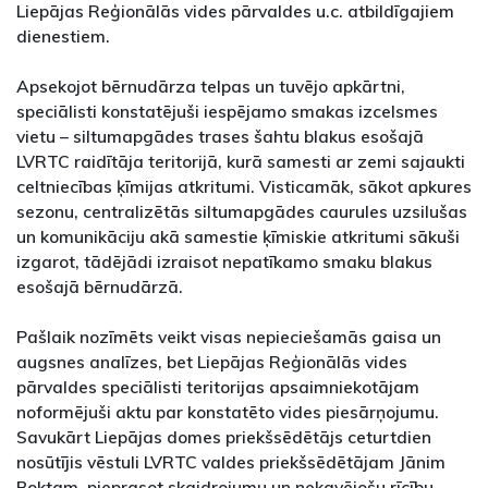
Liepājas Reģionālās vides pārvaldes u.c. atbildīgajiem
dienestiem.
Apsekojot bērnudārza telpas un tuvējo apkārtni,
speciālisti konstatējuši iespējamo smakas izcelsmes
vietu – siltumapgādes trases šahtu blakus esošajā
LVRTC raidītāja teritorijā, kurā samesti ar zemi sajaukti
celtniecības ķīmijas atkritumi. Visticamāk, sākot apkures
sezonu, centralizētās siltumapgādes caurules uzsilušas
un komunikāciju akā samestie ķīmiskie atkritumi sākuši
izgarot, tādējādi izraisot nepatīkamo smaku blakus
esošajā bērnudārzā.
Pašlaik nozīmēts veikt visas nepieciešamās gaisa un
augsnes analīzes, bet Liepājas Reģionālās vides
pārvaldes speciālisti teritorijas apsaimniekotājam
noformējuši aktu par konstatēto vides piesārņojumu.
Savukārt Liepājas domes priekšsēdētājs ceturtdien
nosūtījis vēstuli LVRTC valdes priekšsēdētājam Jānim
Boktam, pieprasot skaidrojumu un nekavējošu rīcību