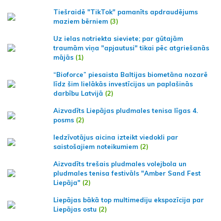
Tiešraidē "TikTok" pamanīts apdraudējums
maziem bērniem
(3)
Uz ielas notriekta sieviete; par gūtajām
traumām viņa "apjautusi" tikai pēc atgriešanās
mājās
(1)
“Bioforce” piesaista Baltijas biometāna nozarē
līdz šim lielākās investīcijas un paplašinās
darbību Latvijā
(2)
Aizvadīts Liepājas pludmales tenisa līgas 4.
posms
(2)
Iedzīvotājus aicina izteikt viedokli par
saistošajiem noteikumiem
(2)
Aizvadīts trešais pludmales volejbola un
pludmales tenisa festivāls "Amber Sand Fest
Liepāja"
(2)
Liepājas bākā top multimediju ekspozīcija par
Liepājas ostu
(2)