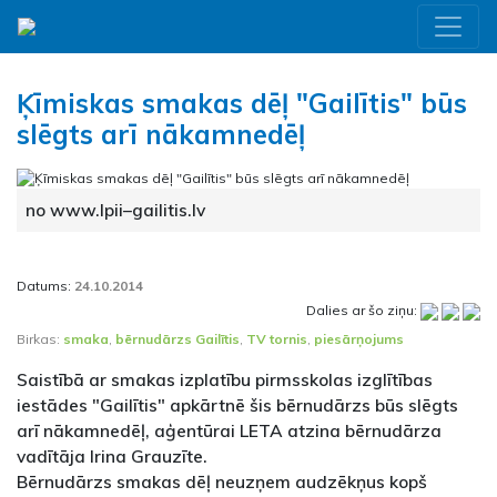
Ķīmiskas smakas dēļ "Gailītis" būs
slēgts arī nākamnedēļ
no www.lpii–gailitis.lv
Datums:
24.10.2014
Dalies ar šo ziņu:
Birkas:
smaka
,
bērnudārzs Gailītis
,
TV tornis
,
piesārņojums
Saistībā ar smakas izplatību pirmsskolas izglītības
iestādes "Gailītis" apkārtnē šis bērnudārzs būs slēgts
arī nākamnedēļ, aģentūrai LETA atzina bērnudārza
vadītāja Irina Grauzīte.
Bērnudārzs smakas dēļ neuzņem audzēkņus kopš