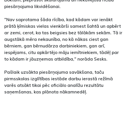
piesārņojuma likvidēšanai.
"Nav saprotama šāda rīcība, kad kādam var ienākt
prātā ķīmiskas vielas vienkārši samest šahtā un apbērt
ar zemi, cerot, ka tas beigsies bez tālākām sekām. Tā ir
augstākā mēra nekaunība, no kā nākas ciest gan
bērniem, gan bērnudārza darbiniekiem, gan arī,
iespējams, citu apkārtējo māju iemītniekiem, tādēļ par
to kādam ir jāuzņemas atbildība," norāda Sesks.
Pašlaik uzsākta piesārņojuma savākšana, taču
pirmsskolas izglītības iestāde darbu ierastā režīmā
varēs atsākt tikai pēc oficiālo analīžu rezultātu
saņemšanas, kas plānota nākamnedēļ.