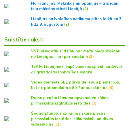
No Francijas, Meksikas un Spānijas – trīs jauni
ielu mākslas stāsti Liepājā
(2)
Liepājas pašvaldības notikumu plāns laikā no 3.
līdz 9. augustam
(2)
Saistītie raksti
VVD visvairāk sūdzību par mežu piegružošanu,
no Liepājas – arī par smakām
(3)
Tv3.lv: Liepājnieki kopš vasaras spiesti sadzīvot
ar gruzdošas lopbarības smaku
Vides dienests SEZ pārvaldei sodu piemērojis,
bet ne par smakām attīrīšanas iekārtās
(4)
Dome pieņēm lēmumu apvienot vairākas
pirmsskolas izglītības iestādes
(3)
Šogad plānotās izmaiņas skars piecas
pirmsskolas iestādes, sākumskolu un divas
vidusskolas
(10)