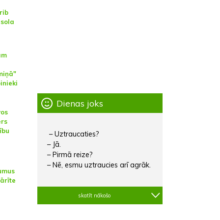
rib
 sola
ām
miņā"
inieki
Dienas joks
vos
ērs
ību
– Uztraucaties?
– Jā.
– Pirmā reize?
– Nē, esmu uztraucies arī agrāk.
kumus
ārīte
skatīt nākošo