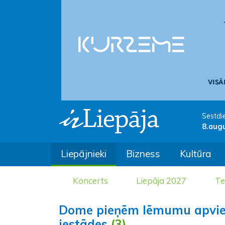
Sestdi
8.aug
Liepājnieki
Bizness
Kultūra
Koncerts
Liepāja 2027
Te
Dome pieņēm lēmumu apvieno
iestādes
(3)