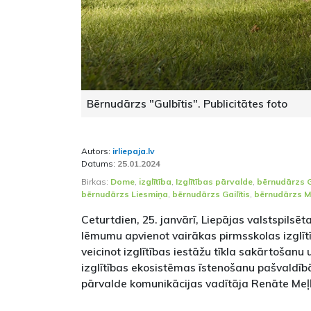
Bērnudārzs "Gulbītis". Publicitātes foto
Autors:
irliepaja.lv
Datums:
25.01.2024
Birkas:
Dome
,
izglītība
,
Izglītības pārvalde
,
bērnudārzs G
bērnudārzs Liesmiņa
,
bērnudārzs Gailītis
,
bērnudārzs M
Ceturtdien, 25. janvārī, Liepājas valstspils
lēmumu apvienot vairākas pirmsskolas izglīt
veicinot izglītības iestāžu tīkla sakārtošanu 
izglītības ekosistēmas īstenošanu pašvaldībā
pārvalde komunikācijas vadītāja Renāte Meļ