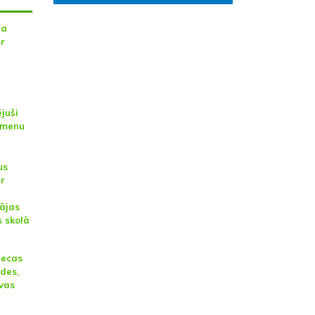
na
ar
juši
āmenu
us
ar
ājas
 skolā
iecas
des,
vas