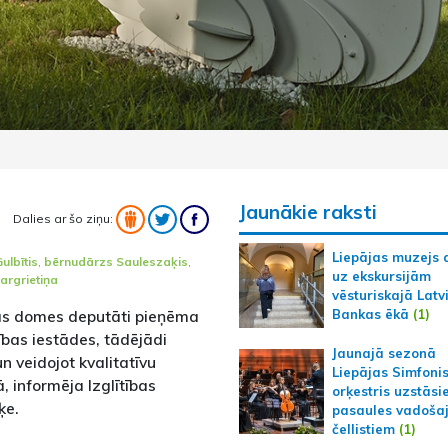
Jaunākie raksti
Dalies ar šo ziņu:
Liepājas muzejs 
ulbītis
,
bērnudārzs Sauleszaķis
,
uz ekskursijām
argrietiņa
vēsturiskajā Latv
Bankas ēkā
(1)
ētas domes deputāti pieņēma
ības iestādes, tādējādi
Jaunajā sezonā
un veidojot kvalitatīvu
Liepājas Simfoni
, informēja Izglītības
orķestris uzstāsi
ķe.
pasaules vadoša
čellistiem
(1)