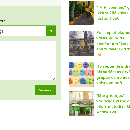
"JM Properties" g
izcirst 288 kokus,
iestādīt 550
eju:
Par nepietiekam
valsts valodas
zināšanām "Lies
sodīti deviņi darb
(5)
No septembra di
bērnudārzos atv
grupas ar apmāc
valsts valodā
Pievienot
"Margrietiņas"
vadītājas pienā
pildīs metodiķe M
Andrejeva