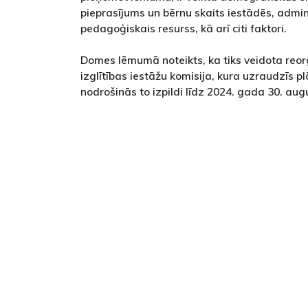
pieprasījums un bērnu skaits iestādēs, admin
pedagoģiskais resurss, kā arī citi faktori.
Domes lēmumā noteikts, ka tiks veidota reo
izglītības iestāžu komisija, kura uzraudzīs 
nodrošinās to izpildi līdz 2024. gada 30. au