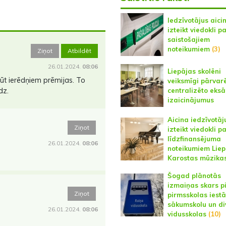
Iedzīvotājus aici
izteikt viedokli p
saistošajiem
noteikumiem
(3)
Ziņot
Atbildēt
26.01.2024.
08:06
Liepājas skolēni
ūt ierēdņiem prēmijas. To
veiksmīgi pārvarē
centralizēto eks
dz.
izaicinājumus
Aicina iedzīvotāj
Ziņot
izteikt viedokli p
līdzfinansējuma
26.01.2024.
08:06
noteikumiem Liep
Karostas mūzikas
Šogad plānotās
izmaiņas skars p
Ziņot
pirmsskolas iestā
sākumskolu un di
26.01.2024.
08:06
vidusskolas
(10)