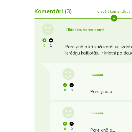
Komentāri (3)
aizvērt komentārus
Tiktokeru varza domē
0
1
Pareiķināja kā sačakarēt un izdab
ierēdņu kafijotāju ir krietni pa dau
nuuuuu
0
0
Pareiķināja...
nuuuuu
0
0
Pareiķināja...