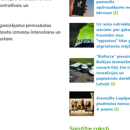
pamanīts
istratīvais un
apdraudējums m
bērniem
(3)
Uz ielas notriekt
rganizējamo pirmsskolas
sieviete; par gūt
plānoto izmaiņu īstenošanu un
traumām viņa
gustam.
"apjautusi" tikai 
atgriešanās māj
“Bioforce” piesai
Baltijas biometā
nozarē līdz šim l
investīcijas un
paplašinās darbī
Latvijā
(2)
Aizvadīts Liepāj
pludmales tenisa
4. posms
(2)
Saistītie raksti