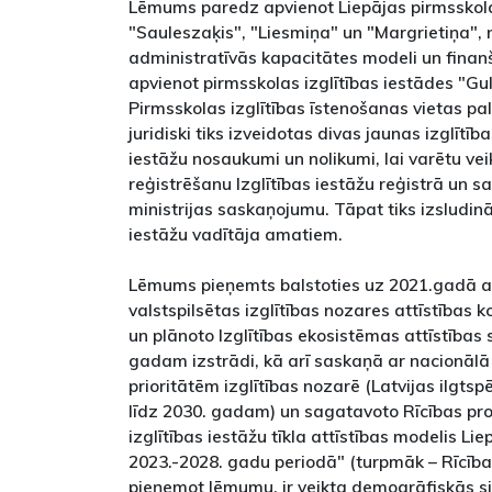
Lēmums paredz apvienot Liepājas pirmsskola
"Sauleszaķis", "Liesmiņa" un "Margrietiņa", 
administratīvās kapacitātes modeli un finanš
apvienot pirmsskolas izglītības iestādes "Gulb
Pirmsskolas izglītības īstenošanas vietas pa
juridiski tiks izveidotas divas jaunas izglītīb
iestāžu nosaukumi un nolikumi, lai varētu veik
reģistrēšanu Izglītības iestāžu reģistrā un s
ministrijas saskaņojumu. Tāpat tiks izsludinā
iestāžu vadītāja amatiem.
Lēmums pieņemts balstoties uz 2021.gadā ap
valstspilsētas izglītības nozares attīstības
un plānoto Izglītības ekosistēmas attīstības 
gadam izstrādi, kā arī saskaņā ar nacionālā
prioritātēm izglītības nozarē (Latvijas ilgtspē
līdz 2030. gadam) un sagatavoto Rīcības p
izglītības iestāžu tīkla attīstības modelis Lie
2023.-2028. gadu periodā" (turpmāk – Rīcīb
pieņemot lēmumu, ir veikta demogrāfiskās sit