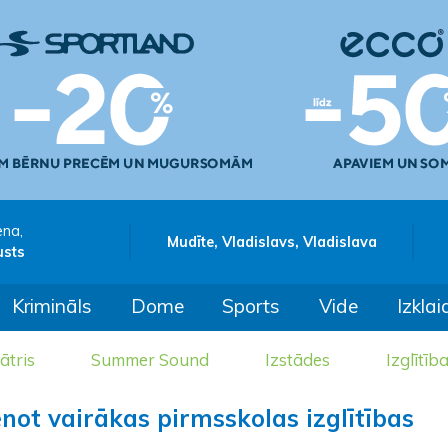
ena,
Mudīte, Vladislavs, Vladislava
usts
Krimināls
Dome
Sports
Vide
Izklai
ātris
Summer Sound
Izstādes
Izglītīb
t vairākas pirmsskolas izglītības