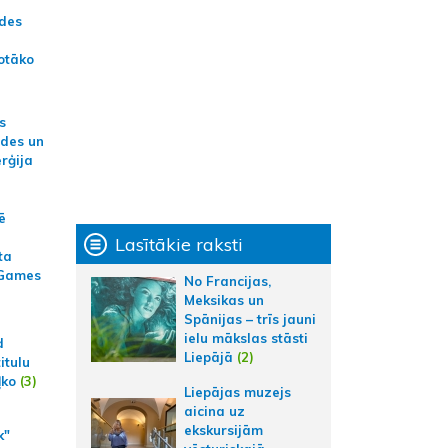
ādes
otāko
s
ides un
erģija
ē
Lasītākie raksti
ta
 Games
No Francijas,
Meksikas un
Spānijas – trīs jauni
ielu mākslas stāsti
d
Liepājā
(2)
itulu
ļko
(3)
Liepājas muzejs
aicina uz
ekskursijām
k"