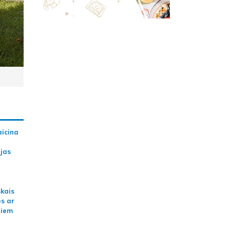
aicina
ijas
skais
es ar
jiem