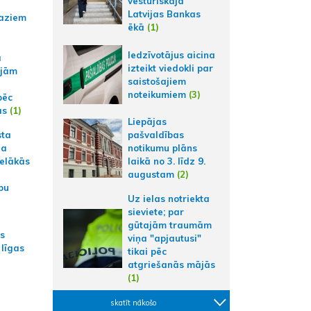
vēsturiskajā
Latvijas Bankas
aziem
ēkā
(1)
Iedzīvotājus aicina
a
izteikt viedokli par
ajām
saistošajiem
noteikumiem
(3)
pēc
ās
(1)
Liepājas
sta
pašvaldības
na
notikumu plāns
ielākās
laikā no 3. līdz 9.
augustam
(2)
bu
Uz ielas notriekta
sieviete; par
gūtajām traumām
as
viņa "apjautusi"
 līgas
tikai pēc
atgriešanās mājās
(1)
skatīt nākošo