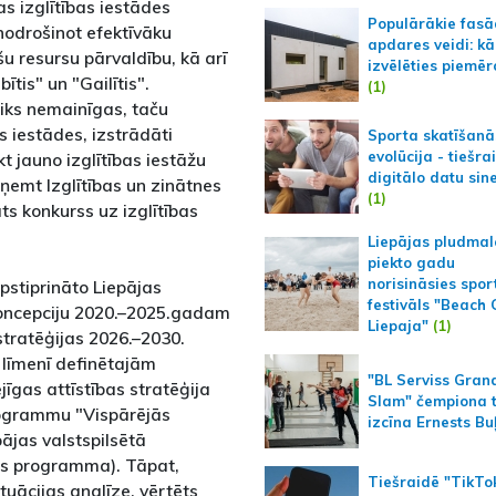
s izglītības iestādes
Populārākie fas
nodrošinot efektīvāku
apdares veidi: kā
u resursu pārvaldību, kā arī
izvēlēties piemēr
ītis" un "Gailītis".
(1)
liks nemainīgas, taču
as iestādes, izstrādāti
Sporta skatīšanā
evolūcija - tiešra
t jauno izglītības iestāžu
digitālo datu sin
aņemt Izglītības un zinātnes
(1)
ts konkurss uz izglītības
Liepājas pludmal
piekto gadu
norisināsies spor
stiprināto Liepājas
festivāls "Beach
 koncepciju 2020.–2025.gadam
Liepaja"
(1)
stratēģijas 2026.–2030.
 līmenī definētajām
"BL Serviss Gran
jīgas attīstības stratēģija
Slam" čempiona t
rogrammu "Vispārējās
izcīna Ernests Bu
pājas valstspilsētā
as programma). Tāpat,
Tiešraidē "TikTo
uācijas analīze, vērtēts