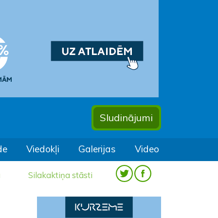
Sludinājumi
de
Viedokļi
Galerijas
Video
a
Silakaktiņa stāsti