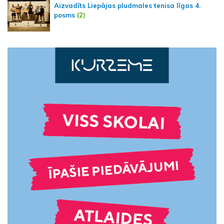
Aizvadīts Liepājas pludmales tenisa līgas 4.
posms
(2)