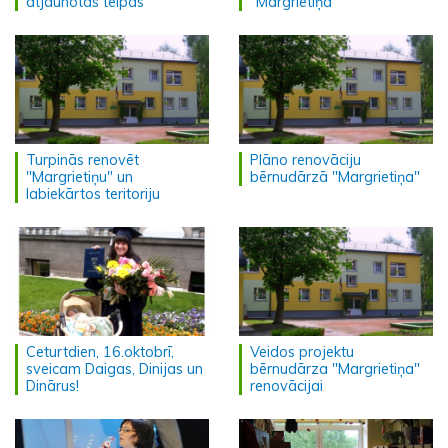
atjaunotās telpas
"Margrietiņa"
Turpinās renovēt
Plāno renovāciju
"Margrietiņu" un
bērnudārzā "Margrietiņa"
labiekārtos teritoriju
Ceturtdien, 16.oktobrī,
Veidos projektu
sveicam Daigas, Dinijas un
bērnudārza "Margrietiņa"
Dinārus!
renovācijai