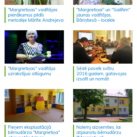
"Margrietiņas" vadītājas
"Margrietiņai" un "Gailītim"
pienākumus pildīs
jaunas vadītājas,
metodiķe Mārīte Andrejeva
Bāriņtiesā – locekle
"Margrietiņas" vadītāja
Sēdē pavelk svītru
uzrakstījusi atlūgumu
2016.gadam, gatavojas
izsolīt un nomāt
Pieņem ekspluatācijā
Nolemj aizņemties, lai
bērnudārza "Margrietiņa"
atjaunotu bērnudārzu