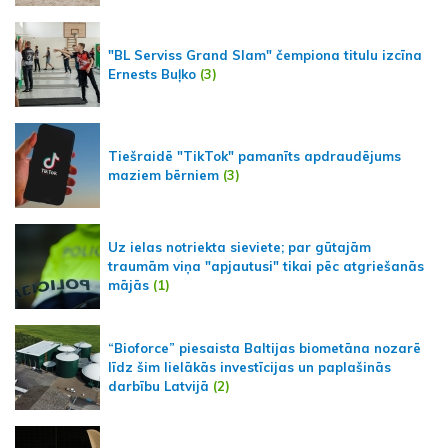
"BL Serviss Grand Slam" čempiona titulu izcīna
Ernests Buļko
(3)
Tiešraidē "TikTok" pamanīts apdraudējums
maziem bērniem
(3)
Uz ielas notriekta sieviete; par gūtajām
traumām viņa "apjautusi" tikai pēc atgriešanās
mājās
(1)
“Bioforce” piesaista Baltijas biometāna nozarē
līdz šim lielākās investīcijas un paplašinās
darbību Latvijā
(2)