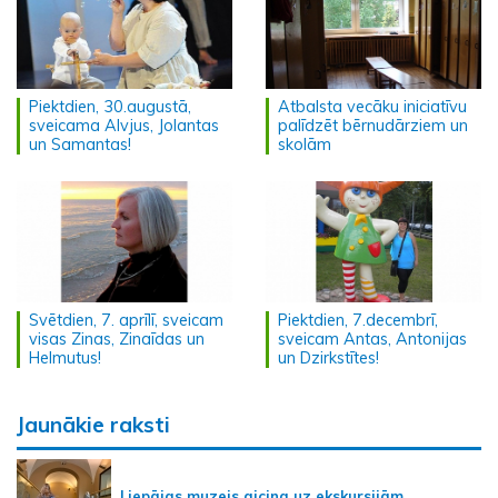
Piektdien, 30.augustā,
Atbalsta vecāku iniciatīvu
sveicama Alvjus, Jolantas
palīdzēt bērnudārziem un
un Samantas!
skolām
Svētdien, 7. aprīlī, sveicam
Piektdien, 7.decembrī,
visas Zinas, Zinaīdas un
sveicam Antas, Antonijas
Helmutus!
un Dzirkstītes!
Jaunākie raksti
Liepājas muzejs aicina uz ekskursijām