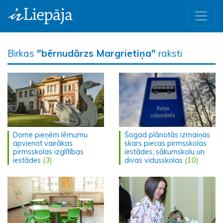
Birkas
"bērnudārzs Margrietiņa"
raksti
Dome pieņēm lēmumu
Šogad plānotās izmaiņas
apvienot vairākas
skars piecas pirmsskolas
pirmsskolas izglītības
iestādes, sākumskolu un
iestādes
(3)
divas vidusskolas
(10)