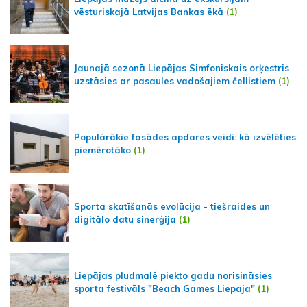
vēsturiskajā Latvijas Bankas ēkā
(1)
Jaunajā sezonā Liepājas Simfoniskais orķestris
uzstāsies ar pasaules vadošajiem čellistiem
(1)
Populārākie fasādes apdares veidi: kā izvēlēties
piemērotāko
(1)
Sporta skatīšanās evolūcija - tiešraides un
digitālo datu sinerģija
(1)
Liepājas pludmalē piekto gadu norisināsies
sporta festivāls "Beach Games Liepaja"
(1)