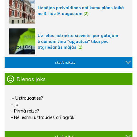
Liepājas pašvaldības notikumu plāns laikā
no 3. līdz 9. augustam
(2)
Uz ielas notriekta sieviete; par gūtajām
traumām viņa "apjautusi" tikai pēc
atgriešanās mājās
(1)
skatīt nākošo
Dienas joks
– Uztraucaties?
– Jā.
– Pirmā reize?
– Nē, esmu uztraucies arī agrāk.
skatīt nākošo