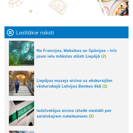
Lasītākie raksti
No Francijas, Meksikas un Spānijas – trīs
jauni ielu mākslas stāsti Liepājā
(2)
Liepājas muzejs aicina uz ekskursijām
vēsturiskajā Latvijas Bankas ēkā
(1)
Iedzīvotājus aicina izteikt viedokli par
saistošajiem noteikumiem
(3)