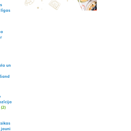
as
 līgas
na
ar
ola un
 Sand
p
zīcija
(2)
ksikas
 jauni