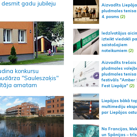
 desmit gadu jubileju
Aizvadīts Liepāj
pludmales tenisa
4. posms
(2)
Iedzīvotājus aici
izteikt viedokli p
saistošajiem
noteikumiem
(2)
Aizvadīts trešais
pludmales volejb
ludina konkursu
pludmales tenisa
nudārza "Sauleszaķis"
festivāls "Amber
ītāja amatam
Fest Liepāja"
(2)
Liepājas bākā to
multimediju ekspo
par Liepājas ostu
No Francijas, Me
un Spānijas – trīs