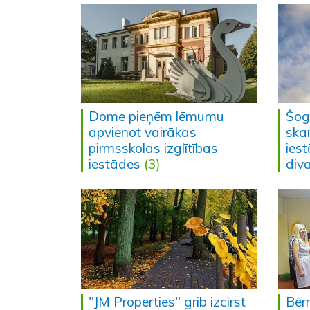
Dome pieņēm lēmumu
Šog
apvienot vairākas
ska
pirmsskolas izglītības
ies
iestādes
(3)
div
"JM Properties" grib izcirst
Bēr