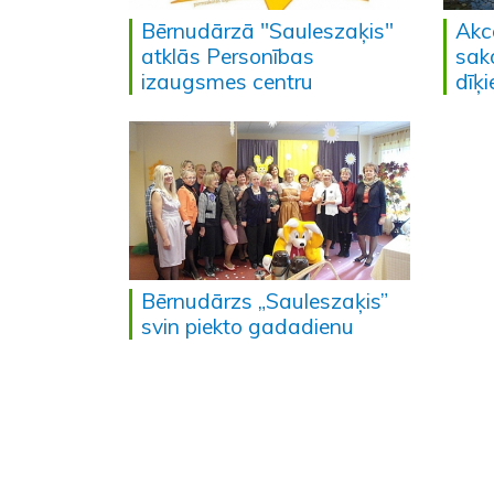
Bērnudārzā "Sauleszaķis"
Akc
atklās Personības
sak
izaugsmes centru
dīķ
Bērnudārzs „Sauleszaķis”
svin piekto gadadienu