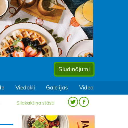
Sludinājumi
de
Viedokļi
Galerijas
Video
a
Silakaktiņa stāsti