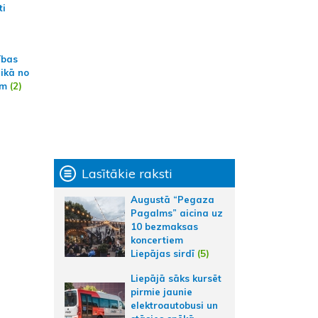
ti
ības
aikā no
am
(2)
Lasītākie raksti
Augustā “Pegaza
Pagalms” aicina uz
10 bezmaksas
koncertiem
Liepājas sirdī
(5)
Liepājā sāks kursēt
pirmie jaunie
elektroautobusi un