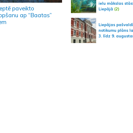
ielu mākslas stās
eptē paveikto
Liepājā
(2)
opšanu ap “Baatas”
iem
Liepājas pašvald
notikumu plāns l
3. līdz 9. august