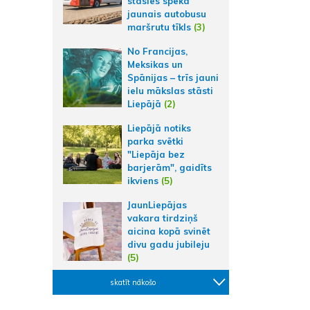
stāsies spēkā
jaunais autobusu
maršrutu tīkls
(3)
No Francijas,
Meksikas un
Spānijas – trīs jauni
ielu mākslas stāsti
Liepājā
(2)
Liepājā notiks
parka svētki
"Liepāja bez
barjerām", gaidīts
ikviens
(5)
JaunLiepājas
vakara tirdziņš
aicina kopā svinēt
divu gadu jubileju
(5)
skatīt nākošo