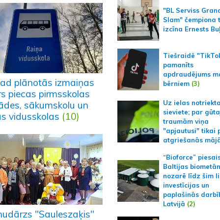
"BL Serviss Gran
Slam" čempiona t
izcīna Ernests Bu
Tiešraidē "TikTo
pamanīts
apdraudējums m
ad plānotās izmaiņas
bērniem
(3)
rs piecas pirmsskolas
Uz ielas notriekt
tādes, sākumskolu un
sieviete; par gūt
as vidusskolas
(10)
traumām viņa
"apjautusi" tikai 
atgriešanās māj
“Bioforce” piesai
Baltijas biometā
nozarē līdz šim l
investīcijas un
paplašinās darbī
Latvijā
(2)
nudārzs "Sauleszaķis"