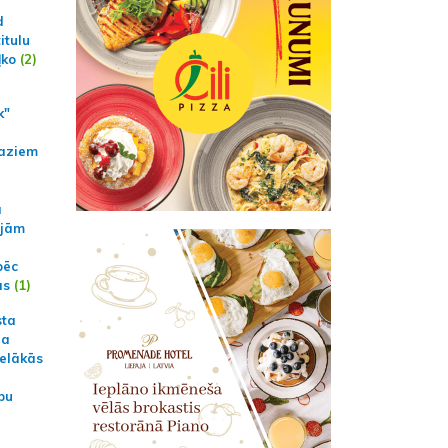
d
itulu
ļko
(2)
k"
aziem
a
ajām
pēc
ās
(1)
sta
na
ielākās
bu