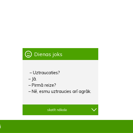
Dienas joks
– Uztraucaties?
– Jā.
– Pirmā reize?
– Nē, esmu uztraucies arī agrāk.
skatīt nākošo
i