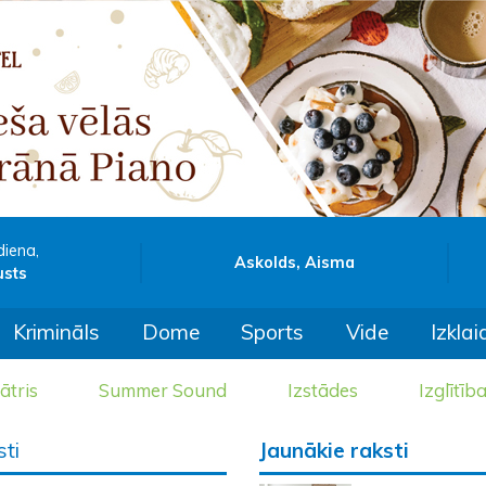
diena,
Askolds, Aisma
usts
Krimināls
Dome
Sports
Vide
Izklai
ātris
Summer Sound
Izstādes
Izglītīb
sti
Jaunākie raksti