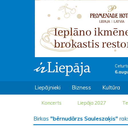
Ceturt
6.aug
Liepājnieki
Bizness
Kultūra
Koncerts
Liepāja 2027
Te
Birkas
"bērnudārzs Sauleszaķis"
rak