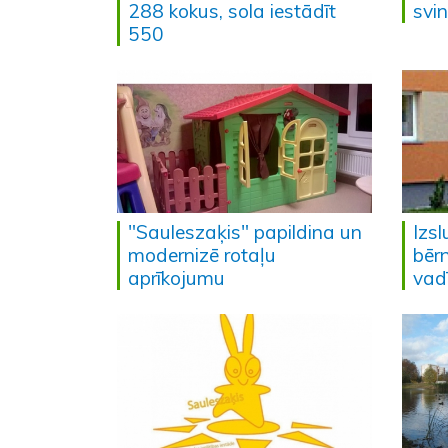
288 kokus, sola iestādīt
svin
550
"Sauleszaķis" papildina un
Izs
modernizē rotaļu
bēr
aprīkojumu
vad