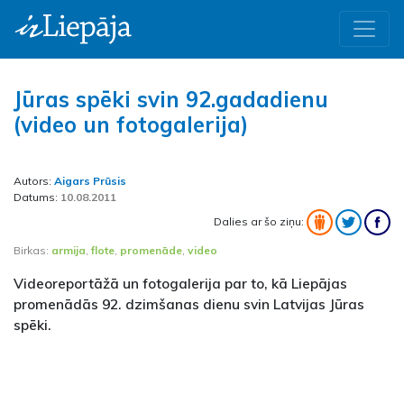
Jūras spēki svin 92.gadadienu
(video un fotogalerija)
Autors:
Aigars Prūsis
Datums:
10.08.2011
Dalies ar šo ziņu:
Birkas:
armija
,
flote
,
promenāde
,
video
Videoreportāžā un fotogalerija par to, kā Liepājas
promenādās 92. dzimšanas dienu svin Latvijas Jūras
spēki.