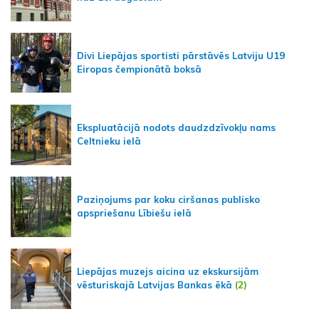
Divi Liepājas sportisti pārstāvēs Latviju U19
Eiropas čempionātā boksā
Ekspluatācijā nodots daudzdzīvokļu nams
Celtnieku ielā
Paziņojums par koku ciršanas publisko
apspriešanu Lībiešu ielā
Liepājas muzejs aicina uz ekskursijām
vēsturiskajā Latvijas Bankas ēkā
(2)