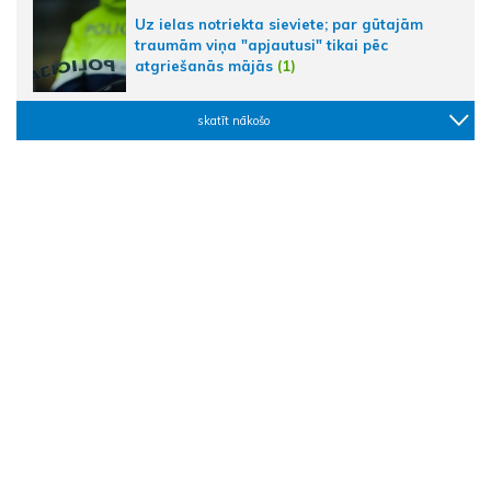
Uz ielas notriekta sieviete; par gūtajām
traumām viņa "apjautusi" tikai pēc
atgriešanās mājās
(1)
skatīt nākošo