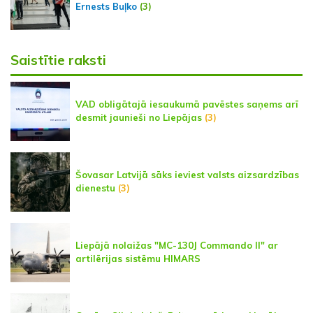
Ernests Buļko
(3)
Saistītie raksti
VAD obligātajā iesaukumā pavēstes saņems arī
desmit jaunieši no Liepājas
(3)
Šovasar Latvijā sāks ieviest valsts aizsardzības
dienestu
(3)
Liepājā nolaižas "MC-130J Commando II" ar
artilērijas sistēmu HIMARS