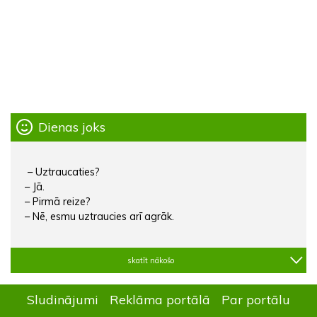
Dienas joks
– Uztraucaties?
– Jā.
– Pirmā reize?
– Nē, esmu uztraucies arī agrāk.
skatīt nākošo
Sludinājumi
Reklāma portālā
Par portālu