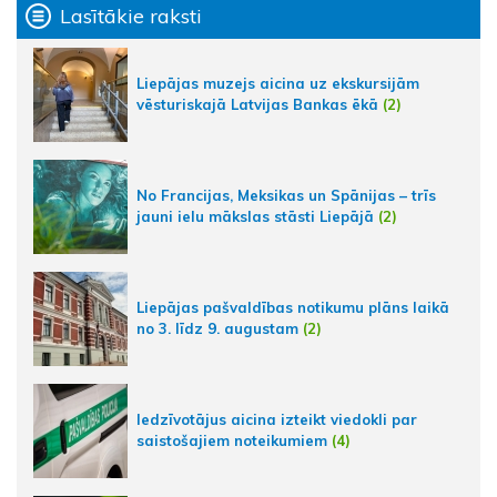
Lasītākie raksti
Liepājas muzejs aicina uz ekskursijām
vēsturiskajā Latvijas Bankas ēkā
(2)
No Francijas, Meksikas un Spānijas – trīs
jauni ielu mākslas stāsti Liepājā
(2)
Liepājas pašvaldības notikumu plāns laikā
no 3. līdz 9. augustam
(2)
Iedzīvotājus aicina izteikt viedokli par
saistošajiem noteikumiem
(4)