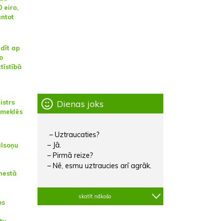
 eiro,
antot
dīt ap
o
tīstībā
Dienas joks
istrs
pmeklēs
– Uztraucaties?
– Jā.
ilsoņu
– Pirmā reize?
– Nē, esmu uztraucies arī agrāk.
nestā
skatīt nākošo
ms
tu