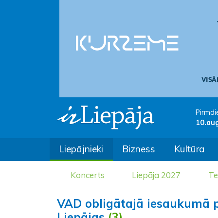
Pirmdi
10.au
Liepājnieki
Bizness
Kultūra
Koncerts
Liepāja 2027
Te
VAD obligātajā iesaukumā p
Liepājas
(3)