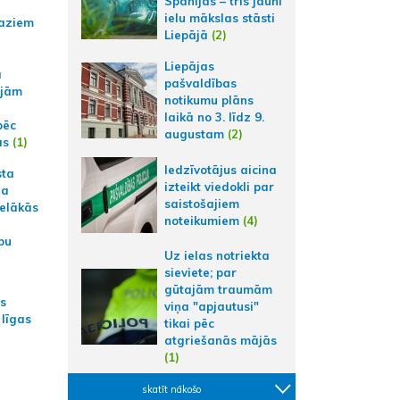
Spānijas – trīs jauni
ielu mākslas stāsti
aziem
Liepājā
(2)
Liepājas
a
pašvaldības
ajām
notikumu plāns
laikā no 3. līdz 9.
pēc
augustam
(2)
ās
(1)
Iedzīvotājus aicina
sta
izteikt viedokli par
na
saistošajiem
ielākās
noteikumiem
(4)
bu
Uz ielas notriekta
sieviete; par
gūtajām traumām
as
viņa "apjautusi"
 līgas
tikai pēc
atgriešanās mājās
(1)
skatīt nākošo