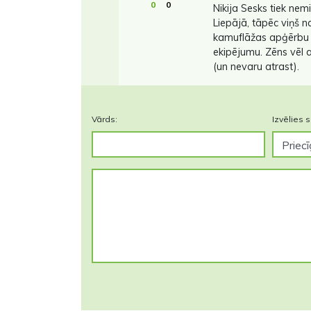
0
0
Nikija Sesks tiek nemi
Liepājā, tāpēc viņš n
kamuflāžas apģērbu u
ekipējumu. Zēns vēl a
(un nevaru atrast).
Vārds:
Izvēlies s