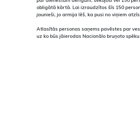
par dienestam derīgām, sekojoši vēl 150 per
obligātā kārtā. Lai izraudzītos šīs 150 person
jaunieši, jo armija lēš, ka pusi no viņiem at
Atlasītās personas saņems pavēstes par ves
uz ko būs jāierodas Nacionālo bruņoto spēku