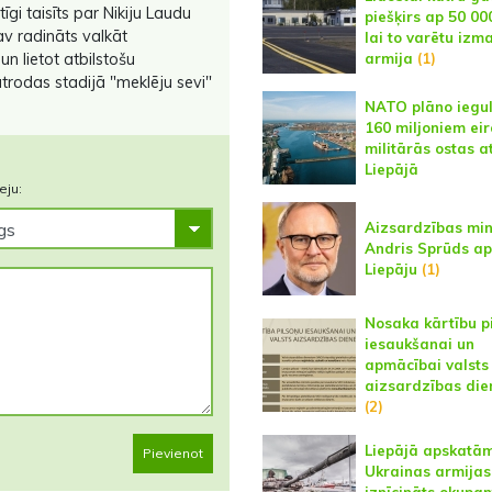
tīgi taisīts par Nikiju Laudu
piešķirs ap 50 000
av radināts valkāt
lai to varētu izm
armija
(1)
n lietot atbilstošu
trodas stadijā "meklēju sevi"
NATO plāno iegul
160 miljoniem eir
militārās ostas at
Liepājā
eju:
Aizsardzības min
Andris Sprūds a
Liepāju
(1)
Nosaka kārtību p
iesaukšanai un
apmācībai valsts
aizsardzības die
(2)
Liepājā apskatā
Pievienot
Ukrainas armijas
iznīcināts okupan