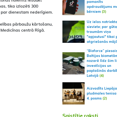
sonas nolemts iesaukt
pamanīts
as, tika izlozēti 300
apdraudējums m
bērniem
(3)
zīs par dienestam nederīgiem.
Uz ielas notriekt
elības pārbaužu kārtošanu,
sieviete; par gūt
 Medicīnas centrā Rīgā.
traumām viņa
"apjautusi" tikai 
atgriešanās māj
“Bioforce” piesai
Baltijas biometā
nozarē līdz šim l
investīcijas un
paplašinās darbī
Latvijā
(4)
Aizvadīts Liepāj
pludmales tenisa
4. posms
(2)
Saistītie raksti