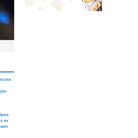
aicina
ijas
skais
es ar
jiem