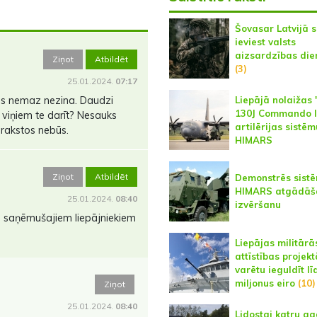
Šovasar Latvijā 
ieviest valsts
aizsardzības die
Ziņot
Atbildēt
(3)
25.01.2024.
07:17
Liepājā nolaižas
us nemaz nezina. Daudzi
130J Commando II
 viņiem te darīt? Nesauks
artilērijas sistēm
arakstos nebūs.
HIMARS
Ziņot
Atbildēt
Demonstrēs sist
HIMARS atgādāš
25.01.2024.
08:40
izvēršanu
s saņēmušajiem liepājniekiem
Liepājas militārās
attīstības projekt
varētu ieguldīt l
miljonus eiro
(10)
Ziņot
25.01.2024.
08:40
Lidostai katru g