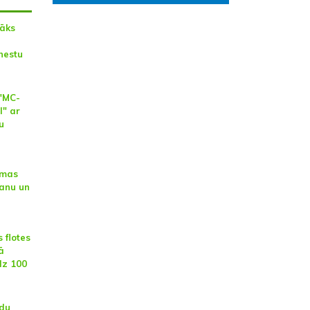
sāks
nestu
 "MC-
" ar
u
ēmas
anu un
 flotes
ā
īdz 100
adu