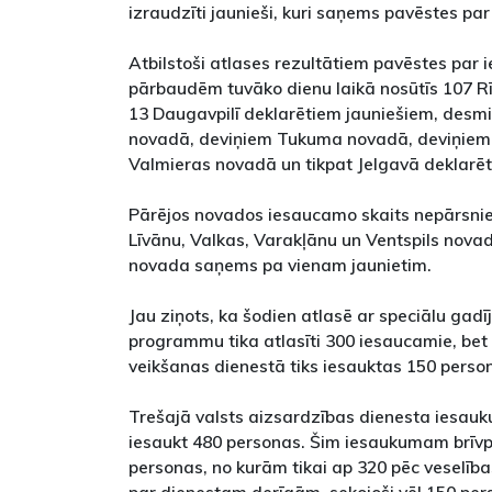
izraudzīti jaunieši, kuri saņems pavēstes pa
Atbilstoši atlases rezultātiem pavēstes par 
pārbaudēm tuvāko dienu laikā nosūtīs 107 R
13 Daugavpilī deklarētiem jauniešiem, desmi
novadā, deviņiem Tukuma novadā, deviņiem 
Valmieras novadā un tikpat Jelgavā deklarēt
Pārējos novados iesaucamo skaits nepārsni
Līvānu, Valkas, Varakļānu un Ventspils nova
novada saņems pa vienam jaunietim.
Jau ziņots, ka šodien atlasē ar speciālu gad
programmu tika atlasīti 300 iesaucamie, bet
veikšanas dienestā tiks iesauktas 150 perso
Trešajā valsts aizsardzības dienesta iesau
iesaukt 480 personas. Šim iesaukumam brīvpr
personas, no kurām tikai ap 320 pēc veselīb