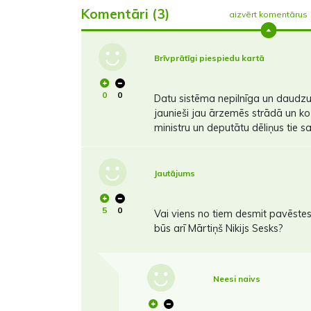
Komentāri (3)
aizvērt komentārus
Brīvprātīgi piespiedu kartā
0
0
Datu sistēma nepilnīga un daudz
jaunieši jau ārzemēs strādā un ko
ministru un deputātu dēliņus tie s
Jautājums
5
0
Vai viens no tiem desmit pavēste
būs arī Mārtiņš Nikijs Sesks?
Neesi naivs