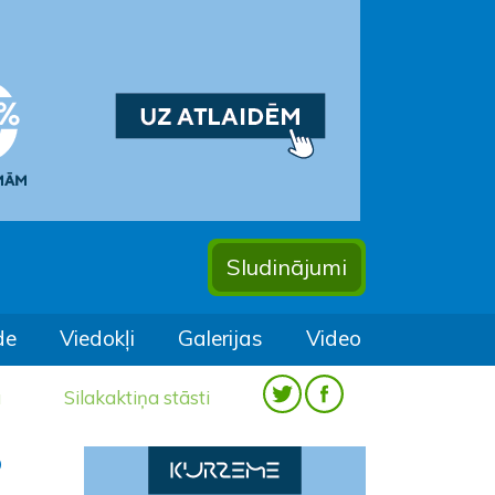
Sludinājumi
de
Viedokļi
Galerijas
Video
a
Silakaktiņa stāsti
o