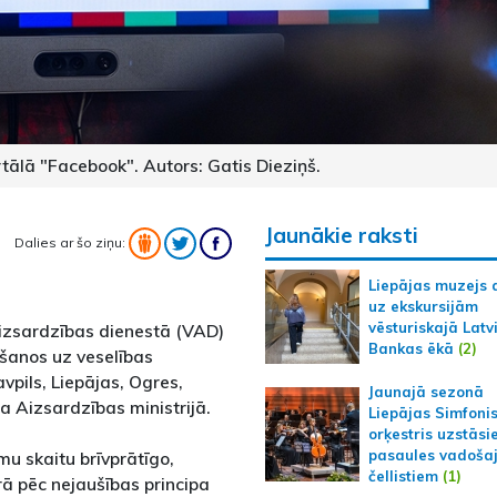
rtālā "Facebook". Autors: Gatis Dieziņš.
Jaunākie raksti
Dalies ar šo ziņu:
Liepājas muzejs 
uz ekskursijām
vēsturiskajā Latv
aizsardzības dienestā (VAD)
Bankas ēkā
(2)
ašanos uz veselības
pils, Liepājas, Ogres,
Jaunajā sezonā
 Aizsardzības ministrijā.
Liepājas Simfoni
orķestris uzstāsi
pasaules vadoša
u skaitu brīvprātīgo,
čellistiem
(1)
urā pēc nejaušības principa