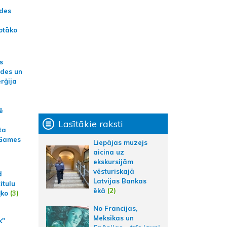
ādes
otāko
s
ides un
erģija
ē
Lasītākie raksti
ta
 Games
Liepājas muzejs
aicina uz
ekskursijām
vēsturiskajā
d
Latvijas Bankas
itulu
ēkā
(2)
ļko
(3)
No Francijas,
Meksikas un
k"