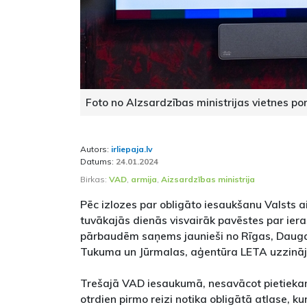
Foto no AIzsardzības ministrijas vietnes po
Autors:
irliepaja.lv
Datums:
24.01.2024
Birkas:
VAD
,
armija
,
Aizsardzības ministrija
Pēc izlozes par obligāto iesaukšanu Valsts 
tuvākajās dienās visvairāk pavēstes par ier
pārbaudēm saņems jaunieši no Rīgas, Daugav
Tukuma un Jūrmalas, aģentūra LETA uzzināja
Trešajā VAD iesaukumā, nesavācot pietiekam
otrdien pirmo reizi notika obligātā atlase, k