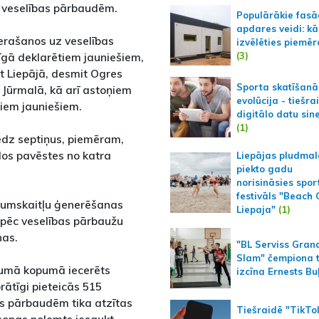
r veselības pārbaudēm.
Populārākie fas
apdares veidi: kā
ierašanos uz veselības
izvēlēties piemēr
(3)
īgā deklarētiem jauniešiem,
t Liepājā, desmit Ogres
Sporta skatīšanā
Jūrmalā, kā arī astoņiem
evolūcija - tiešra
iem jauniešiem.
digitālo datu sin
(1)
edz septiņus, piemēram,
dos pavēstes no katra
Liepājas pludmal
piekto gadu
norisināsies spor
festivāls "Beach
ījumskaitļu ģenerēšanas
Liepaja"
(1)
 pēc veselības pārbaužu
nas.
"BL Serviss Gran
Slam" čempiona t
kumā kopumā iecerēts
izcīna Ernests Bu
ātīgi pieteicās 515
as pārbaudēm tika atzītas
Tiešraidē "TikTo