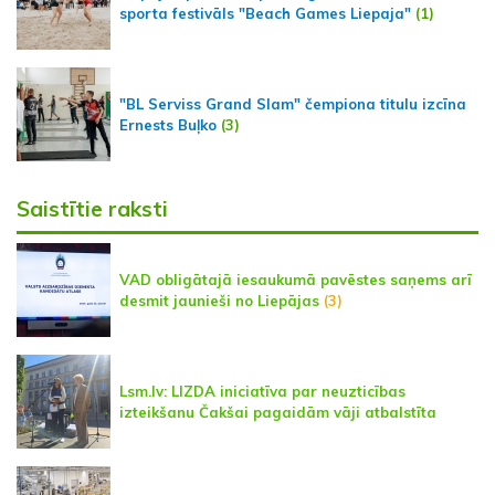
sporta festivāls "Beach Games Liepaja"
(1)
"BL Serviss Grand Slam" čempiona titulu izcīna
Ernests Buļko
(3)
Saistītie raksti
VAD obligātajā iesaukumā pavēstes saņems arī
desmit jaunieši no Liepājas
(3)
Lsm.lv: LIZDA iniciatīva par neuzticības
izteikšanu Čakšai pagaidām vāji atbalstīta