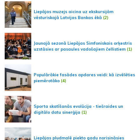
Liepājas muzejs aicina uz ekskursijām
vēsturiskajā Latvijas Bankas ēkā
(2)
Jaunajā sezonā Liepājas Simfoniskais orķestris
uzstāsies ar pasaules vadošajiem čellistiem
(1)
Populārākie fasādes apdares veidi: kā izvēlēties
piemērotāko
(4)
Sporta skatīšanās evolūcija - tiešraides un
digitālo datu sinerģija
(1)
Liepājas pludmalē piekto gadu norisināsies