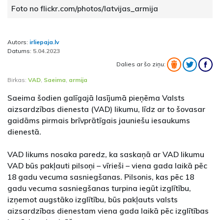
Foto no flickr.com/photos/latvijas_armija
Autors:
irliepaja.lv
Datums:
5.04.2023
Dalies ar šo ziņu:
Birkas:
VAD
,
Saeima
,
armija
Saeima šodien galīgajā lasījumā pieņēma Valsts
aizsardzības dienesta (VAD) likumu, līdz ar to šovasar
gaidāms pirmais brīvprātīgais jauniešu iesaukums
dienestā.
VAD likums nosaka paredz, ka saskaņā ar VAD likumu
VAD būs pakļauti pilsoņi – vīrieši – viena gada laikā pēc
18 gadu vecuma sasniegšanas. Pilsonis, kas pēc 18
gadu vecuma sasniegšanas turpina iegūt izglītību,
izņemot augstāko izglītību, būs pakļauts valsts
aizsardzības dienestam viena gada laikā pēc izglītības