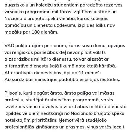
augstskolu un koledžu studentiem paredzēto rezerves
virsnieka programmu militārās izglītības iestādē un
Nacionālo bruņoto spēku vienībā, kuras kopējais
apmācību un dienesta uzdevumu izpildes laiks nav
mazāks par 180 dienām.
VAD pakļautajām personām, kuras savu domu, apziņas
vai reliģiskās pārliecības dēļ nevar pildīt valsts
aizsardzības militāro dienestu, to var aizstāt ar
alternatīvo dienestu šajā likumā noteiktajā kārtībā.
Alternatīvais dienests būs jāpilda 11 mēneši
Aizsardzības ministrijas padotībā esošajās iestādēs.
Pilsonis, kurš apgūst ārsta, ārsta palīga vai māsas
profesiju, studējot ārstniecības programmā, varēs
izvēlēties vienu no valsts aizsardzības militārā dienesta
izpildes veidiem neatkarīgi no Nacionālo bruņoto spēku
noteiktajām prioritātēm. Ņemot vērā studējošo
profesionālās zināšanas un prasmes, viņus varēs iecelt