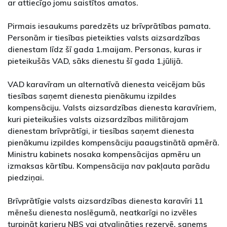
ar attiecīgo jomu saistītos amatos.
Pirmais iesaukums paredzēts uz brīvprātības pamata.
Personām ir tiesības pieteikties valsts aizsardzības
dienestam līdz šī gada 1.maijam. Personas, kuras ir
pieteikušās VAD, sāks dienestu šī gada 1.jūlijā.
VAD karavīram un alternatīvā dienesta veicējam būs
tiesības saņemt dienesta pienākumu izpildes
kompensāciju. Valsts aizsardzības dienesta karavīriem,
kuri pieteikušies valsts aizsardzības militārajam
dienestam brīvprātīgi, ir tiesības saņemt dienesta
pienākumu izpildes kompensāciju paaugstinātā apmērā.
Ministru kabinets nosaka kompensācijas apmēru un
izmaksas kārtību. Kompensācija nav pakļauta parādu
piedziņai.
Brīvprātīgie valsts aizsardzības dienesta karavīri 11
mēnešu dienesta noslēgumā, neatkarīgi no izvēles
turpināt karjeru NBS vai atvaļināties rezervē, saņems