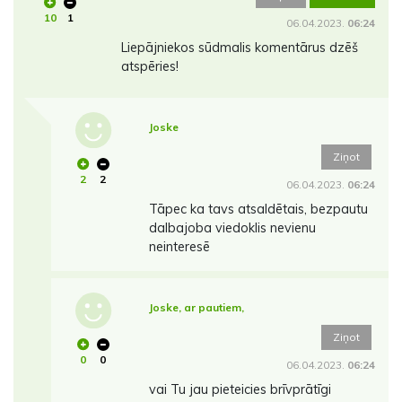
10
1
06.04.2023.
06:24
Liepājniekos sūdmalis komentārus dzēš
atspēries!
Joske
Ziņot
2
2
06.04.2023.
06:24
Tāpec ka tavs atsaldētais, bezpautu
dalbajoba viedoklis nevienu
neinteresē
Joske, ar pautiem,
Ziņot
0
0
06.04.2023.
06:24
vai Tu jau pieteicies brīvprātīgi