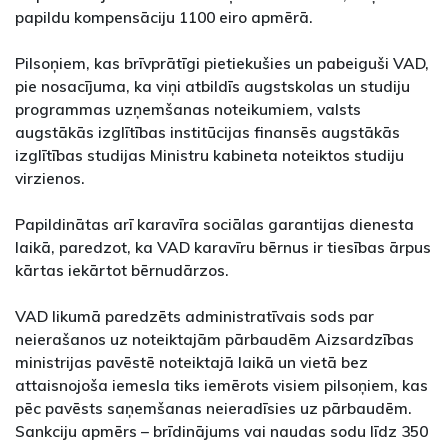
papildu kompensāciju 1100 eiro apmērā.
Pilsoņiem, kas brīvprātīgi pietiekušies un pabeiguši VAD,
pie nosacījuma, ka viņi atbildīs augstskolas un studiju
programmas uzņemšanas noteikumiem, valsts
augstākās izglītības institūcijas finansēs augstākās
izglītības studijas Ministru kabineta noteiktos studiju
virzienos.
Papildinātas arī karavīra sociālas garantijas dienesta
laikā, paredzot, ka VAD karavīru bērnus ir tiesības ārpus
kārtas iekārtot bērnudārzos.
VAD likumā paredzēts administratīvais sods par
neierašanos uz noteiktajām pārbaudēm Aizsardzības
ministrijas pavēstē noteiktajā laikā un vietā bez
attaisnojoša iemesla tiks iemērots visiem pilsoņiem, kas
pēc pavēsts saņemšanas neieradīsies uz pārbaudēm.
Sankciju apmērs – brīdinājums vai naudas sodu līdz 350