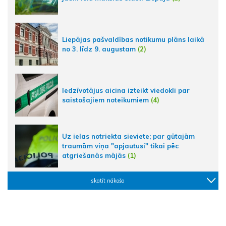
Liepājas pašvaldības notikumu plāns laikā
no 3. līdz 9. augustam
(2)
Iedzīvotājus aicina izteikt viedokli par
saistošajiem noteikumiem
(4)
Uz ielas notriekta sieviete; par gūtajām
traumām viņa "apjautusi" tikai pēc
atgriešanās mājās
(1)
skatīt nākošo