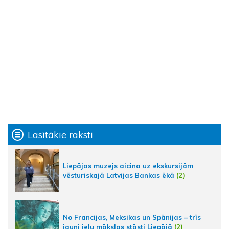
Lasītākie raksti
Liepājas muzejs aicina uz ekskursijām
vēsturiskajā Latvijas Bankas ēkā
(2)
No Francijas, Meksikas un Spānijas – trīs
jauni ielu mākslas stāsti Liepājā
(2)