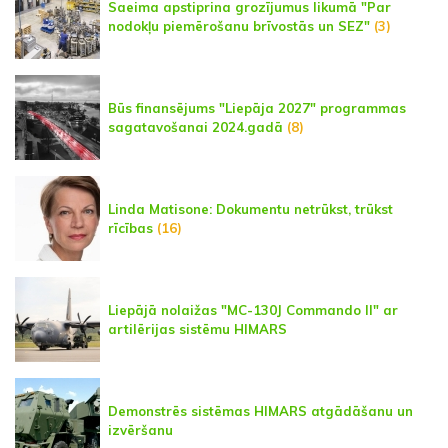
Saeima apstiprina grozījumus likumā "Par
nodokļu piemērošanu brīvostās un SEZ"
(3)
Būs finansējums "Liepāja 2027" programmas
sagatavošanai 2024.gadā
(8)
Linda Matisone: Dokumentu netrūkst, trūkst
rīcības
(16)
Liepājā nolaižas "MC-130J Commando II" ar
artilērijas sistēmu HIMARS
Demonstrēs sistēmas HIMARS atgādāšanu un
izvēršanu