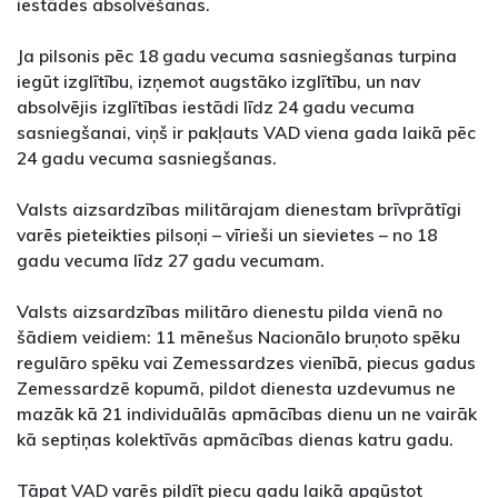
iestādes absolvēšanas.
Ja pilsonis pēc 18 gadu vecuma sasniegšanas turpina
iegūt izglītību, izņemot augstāko izglītību, un nav
absolvējis izglītības iestādi līdz 24 gadu vecuma
sasniegšanai, viņš ir pakļauts VAD viena gada laikā pēc
24 gadu vecuma sasniegšanas.
Valsts aizsardzības militārajam dienestam brīvprātīgi
varēs pieteikties pilsoņi – vīrieši un sievietes – no 18
gadu vecuma līdz 27 gadu vecumam.
Valsts aizsardzības militāro dienestu pilda vienā no
šādiem veidiem: 11 mēnešus Nacionālo bruņoto spēku
regulāro spēku vai Zemessardzes vienībā, piecus gadus
Zemessardzē kopumā, pildot dienesta uzdevumus ne
mazāk kā 21 individuālās apmācības dienu un ne vairāk
kā septiņas kolektīvās apmācības dienas katru gadu.
Tāpat VAD varēs pildīt piecu gadu laikā apgūstot