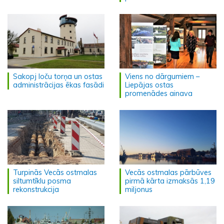
Sakopj loču torņa un ostas
Viens no dārgumiem –
administrācijas ēkas fasādi
Liepājas ostas
promenādes ainava
Turpinās Vecās ostmalas
Vecās ostmalas pārbūves
siltumtīklu posma
pirmā kārta izmaksās 1,19
rekonstrukcija
miljonus