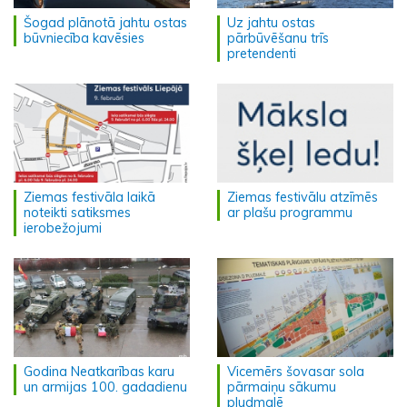
Šogad plānotā jahtu ostas
Uz jahtu ostas
būvniecība kavēsies
pārbūvēšanu trīs
pretendenti
Ziemas festivāla laikā
Ziemas festivālu atzīmēs
noteikti satiksmes
ar plašu programmu
ierobežojumi
Godina Neatkarības karu
Vicemērs šovasar sola
un armijas 100. gadadienu
pārmaiņu sākumu
pludmalē