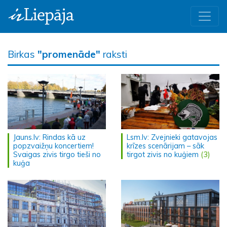
Birkas
"promenāde"
raksti
Jauns.lv: Rindas kā uz
Lsm.lv: Zvejnieki gatavojas
popzvaižņu koncertiem!
krīzes scenārijam – sāk
Svaigas zivis tirgo tieši no
tirgot zivis no kuģiem
(3)
kuģa