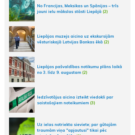
No Francijas, Meksikas un Spānijas – trīs
jauni ielu mākslas stāsti Liepājā
(2)
Liepājas muzejs aicina uz ekskursijām
vēsturiskajā Latvijas Bankas ēkā
(2)
Liepājas pašvaldības notikumu plāns laikā
no 3. līdz 9. augustam
(2)
Iedzīvotājus aicina izteikt viedokli par
saistošajiem noteikumiem
(3)
Uz ielas notriekta sieviete; par gūtajām
traumām viņa "apjautusi" tikai pēc