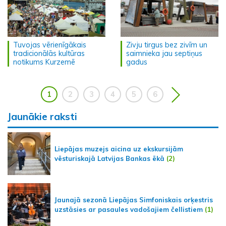
Tuvojas vērienīgākais
Zivju tirgus bez zivīm un
tradicionālās kultūras
saimnieka jau septiņus
notikums Kurzemē
gadus
1
2
3
4
5
6
Jaunākie raksti
Liepājas muzejs aicina uz ekskursijām
vēsturiskajā Latvijas Bankas ēkā
(2)
Jaunajā sezonā Liepājas Simfoniskais orķestris
uzstāsies ar pasaules vadošajiem čellistiem
(1)