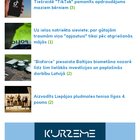
Tiešraidē "TikTok" pamanīts apdraudējums
maziem bērniem
(3)
Uz ielas notriekta sieviete; par gūtajām
traumām viņa "apjautusi" tikai pēc atgriešanās
mājās
(1)
“Bioforce” piesaista Baltijas biometāna nozarē
līdz šim lielākās investīcijas un paplašinās
darbību Latvijā
(2)
Aizvadīts Liepājas pludmales tenisa līgas 4.
posms
(2)