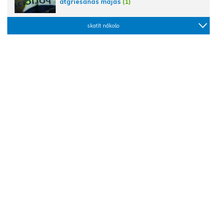
atgriešanās mājās
(1)
skatīt nākošo