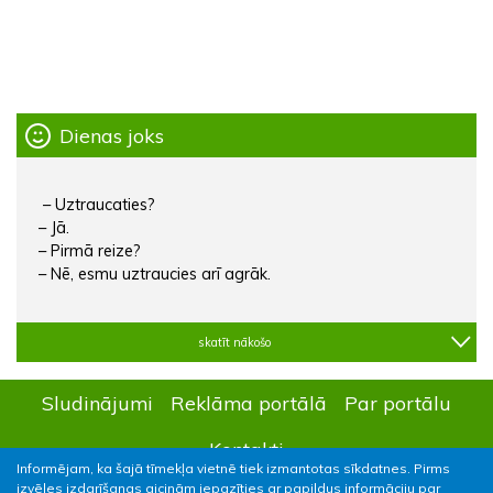
Dienas joks
– Uztraucaties?
– Jā.
– Pirmā reize?
– Nē, esmu uztraucies arī agrāk.
skatīt nākošo
Sludinājumi
Reklāma portālā
Par portālu
Kontakti
Informējam, ka šajā tīmekļa vietnē tiek izmantotas sīkdatnes. Pirms
izvēles izdarīšanas aicinām iepazīties ar papildus informāciju par