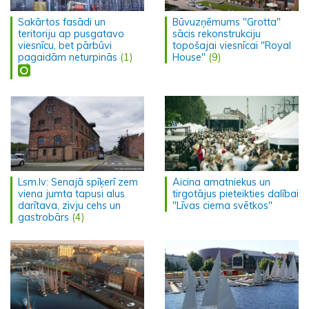
Sakārtos fasādi un
Būvuzņēmums "Grotta"
teritoriju ap pusgatavo
sācis rekonstrukciju
viesnīcu, bet pārbūvi
topošajai viesnīcai "Royal
pagaidām neturpinās
(1)
House"
(9)
Lsm.lv: Senajā spīķerī zem
Aicina amatniekus un
viena jumta tapusi alus
tirgotājus pieteikties dalībai
darītava, zivju cehs un
"Līvas ciema svētkos"
gastrobārs
(4)