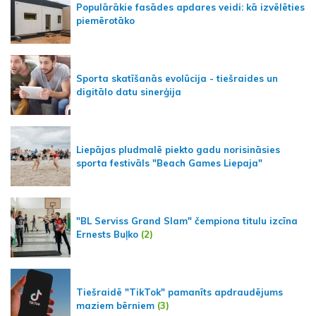
Populārākie fasādes apdares veidi: kā izvēlēties
piemērotāko
Sporta skatīšanās evolūcija - tiešraides un
digitālo datu sinerģija
Liepājas pludmalē piekto gadu norisināsies
sporta festivāls "Beach Games Liepaja"
"BL Serviss Grand Slam" čempiona titulu izcīna
Ernests Buļko
(2)
Tiešraidē "TikTok" pamanīts apdraudējums
maziem bērniem
(3)