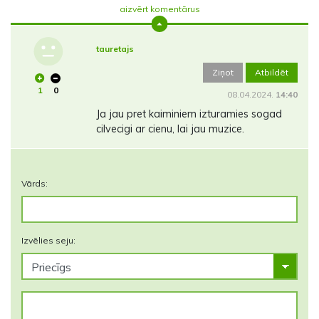
aizvērt komentārus
tauretajs
Ziņot
Atbildēt
1
0
08.04.2024.
14:40
Ja jau pret kaiminiem izturamies sogad
cilvecigi ar cienu, lai jau muzice.
Vārds:
Izvēlies seju: