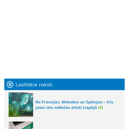
Lasītākie raksti
No Francijas, Meksikas un Spānijas – trīs
jauni ielu mākslas stāsti Liepājā
(2)