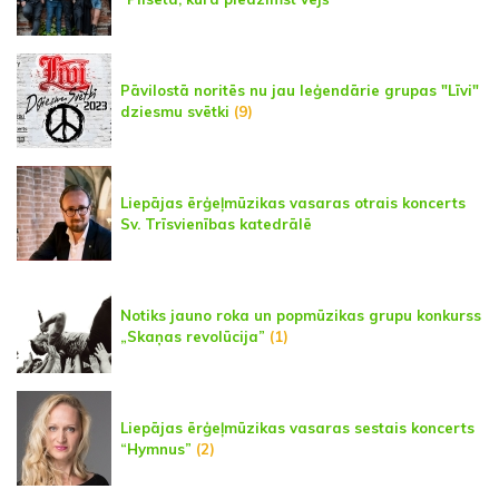
Pāvilostā noritēs nu jau leģendārie grupas "Līvi"
dziesmu svētki
(9)
Liepājas ērģeļmūzikas vasaras otrais koncerts
Sv. Trīsvienības katedrālē
Notiks jauno roka un popmūzikas grupu konkurss
„Skaņas revolūcija”
(1)
Liepājas ērģeļmūzikas vasaras sestais koncerts
“Hymnus”
(2)