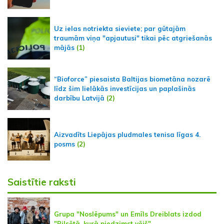
Uz ielas notriekta sieviete; par gūtajām
traumām viņa "apjautusi" tikai pēc atgriešanās
mājās
(1)
“Bioforce” piesaista Baltijas biometāna nozarē
līdz šim lielākās investīcijas un paplašinās
darbību Latvijā
(2)
Aizvadīts Liepājas pludmales tenisa līgas 4.
posms
(2)
Saistītie raksti
Grupa "Noslēpums" un Emīls Dreiblats izdod
"Pilsētā, kurā piedzimst vējš"