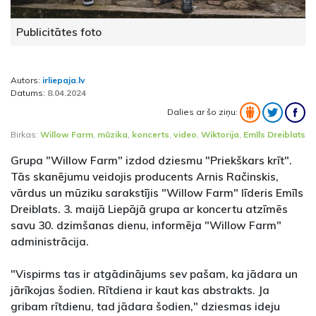
Publicitātes foto
Autors:
irliepaja.lv
Datums:
8.04.2024
Dalies ar šo ziņu:
Birkas:
Willow Farm
,
mūzika
,
koncerts
,
video
,
Wiktorija
,
Emīls Dreiblats
Grupa "Willow Farm" izdod dziesmu "Priekškars krīt".
Tās skanējumu veidojis producents Arnis Račinskis,
vārdus un mūziku sarakstījis "Willow Farm" līderis Emīls
Dreiblats. 3. maijā Liepājā grupa ar koncertu atzīmēs
savu 30. dzimšanas dienu, informēja "Willow Farm"
administrācija.
"Vispirms tas ir atgādinājums sev pašam, ka jādara un
jārīkojas šodien. Rītdiena ir kaut kas abstrakts. Ja
gribam rītdienu, tad jādara šodien," dziesmas ideju