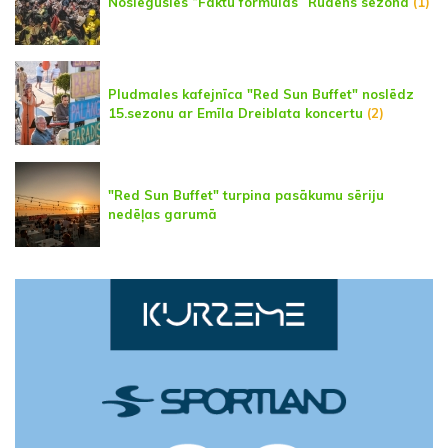
Noslēgusies “Faktu formulas” Rudens sezona
(1)
Pludmales kafejnīca "Red Sun Buffet" noslēdz
15.sezonu ar Emīla Dreiblata koncertu
(2)
"Red Sun Buffet" turpina pasākumu sēriju
nedēļas garumā