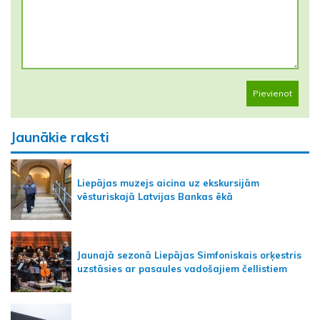
Pievienot
Jaunākie raksti
Liepājas muzejs aicina uz ekskursijām
vēsturiskajā Latvijas Bankas ēkā
Jaunajā sezonā Liepājas Simfoniskais orķestris
uzstāsies ar pasaules vadošajiem čellistiem