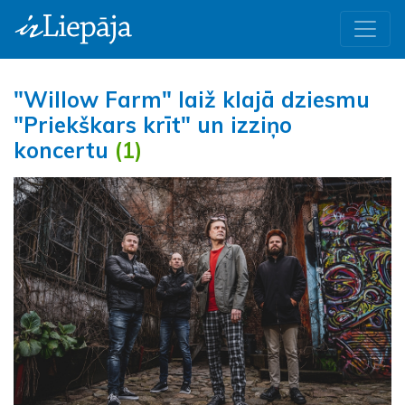
"Willow Farm" laiž klajā dziesmu
"Priekškars krīt" un izziņo
koncertu
(1)