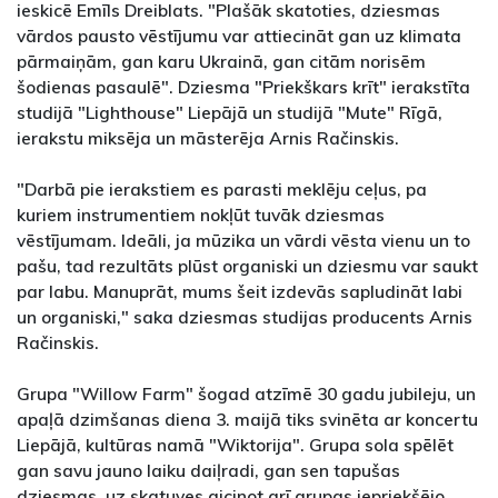
ieskicē Emīls Dreiblats. "Plašāk skatoties, dziesmas
vārdos pausto vēstījumu var attiecināt gan uz klimata
pārmaiņām, gan karu Ukrainā, gan citām norisēm
šodienas pasaulē". Dziesma "Priekškars krīt" ierakstīta
studijā "Lighthouse" Liepājā un studijā "Mute" Rīgā,
ierakstu miksēja un māsterēja Arnis Račinskis.
"Darbā pie ierakstiem es parasti meklēju ceļus, pa
kuriem instrumentiem nokļūt tuvāk dziesmas
vēstījumam. Ideāli, ja mūzika un vārdi vēsta vienu un to
pašu, tad rezultāts plūst organiski un dziesmu var saukt
par labu. Manuprāt, mums šeit izdevās sapludināt labi
un organiski," saka dziesmas studijas producents Arnis
Račinskis.
Grupa "Willow Farm" šogad atzīmē 30 gadu jubileju, un
apaļā dzimšanas diena 3. maijā tiks svinēta ar koncertu
Liepājā, kultūras namā "Wiktorija". Grupa sola spēlēt
gan savu jauno laiku daiļradi, gan sen tapušas
dziesmas, uz skatuves aicinot arī grupas iepriekšējo