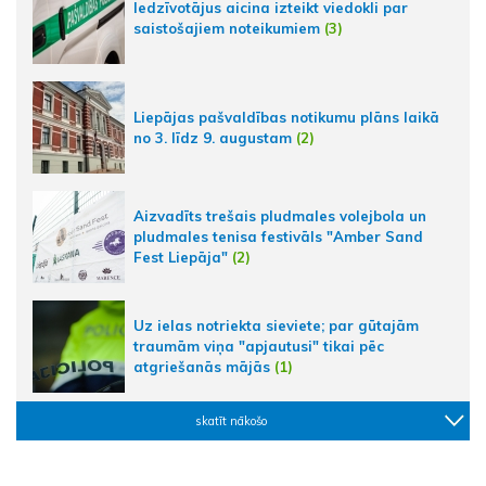
Iedzīvotājus aicina izteikt viedokli par
saistošajiem noteikumiem
(3)
Liepājas pašvaldības notikumu plāns laikā
no 3. līdz 9. augustam
(2)
Aizvadīts trešais pludmales volejbola un
pludmales tenisa festivāls "Amber Sand
Fest Liepāja"
(2)
Uz ielas notriekta sieviete; par gūtajām
traumām viņa "apjautusi" tikai pēc
atgriešanās mājās
(1)
skatīt nākošo