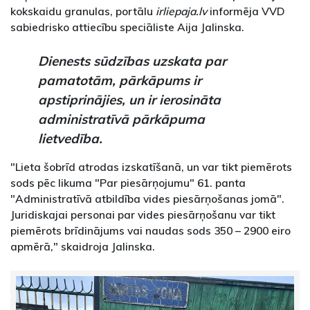
kokskaidu granulas, portālu
irliepaja.lv
informēja VVD
sabiedrisko attiecību speciāliste Aija Jalinska.
Dienests sūdzības uzskata par
pamatotām, pārkāpums ir
apstiprinājies, un ir ierosināta
administratīvā pārkāpuma
lietvedība.
"Lieta šobrīd atrodas izskatīšanā, un var tikt piemērots
sods pēc likuma "Par piesārņojumu" 61. panta
"Administratīvā atbildība vides piesārņošanas jomā".
Juridiskajai personai par vides piesārņošanu var tikt
piemērots brīdinājums vai naudas sods 350 – 2900 eiro
apmērā," skaidroja Jalinska.