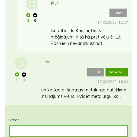
Jā jā
Ziņot
3
0
17.02.2022.
12:37
Arī atbalstu Kristīni, bet visi
mēģinājumi ir tā kā pret vēju č.......t.
Rōžu ielu nevar izkustināt
uldis
Ziņot
Atbildēt
0
1
17.02.2022.
18:24
un ka tad ar liepajas metalurga putekliem
,risinajums viens likvidet metalurgu ,ko ....
Vārds: