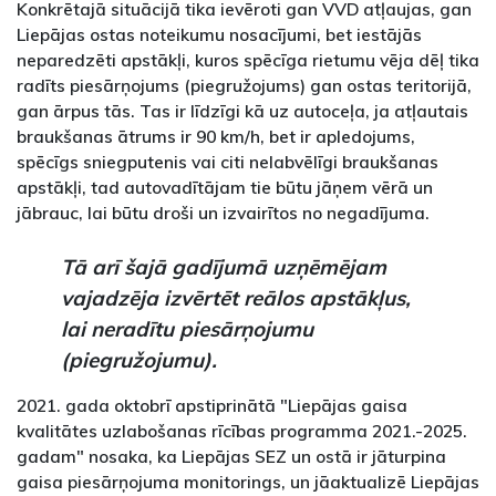
Konkrētajā situācijā tika ievēroti gan VVD atļaujas, gan
Liepājas ostas noteikumu nosacījumi, bet iestājās
neparedzēti apstākļi, kuros spēcīga rietumu vēja dēļ tika
radīts piesārņojums (piegružojums) gan ostas teritorijā,
gan ārpus tās. Tas ir līdzīgi kā uz autoceļa, ja atļautais
braukšanas ātrums ir 90 km/h, bet ir apledojums,
spēcīgs sniegputenis vai citi nelabvēlīgi braukšanas
apstākļi, tad autovadītājam tie būtu jāņem vērā un
jābrauc, lai būtu droši un izvairītos no negadījuma.
Tā arī šajā gadījumā uzņēmējam
vajadzēja izvērtēt reālos apstākļus,
lai neradītu piesārņojumu
(piegružojumu).
2021. gada oktobrī apstiprinātā "Liepājas gaisa
kvalitātes uzlabošanas rīcības programma 2021.-2025.
gadam" nosaka, ka Liepājas SEZ un ostā ir jāturpina
gaisa piesārņojuma monitorings, un jāaktualizē Liepājas