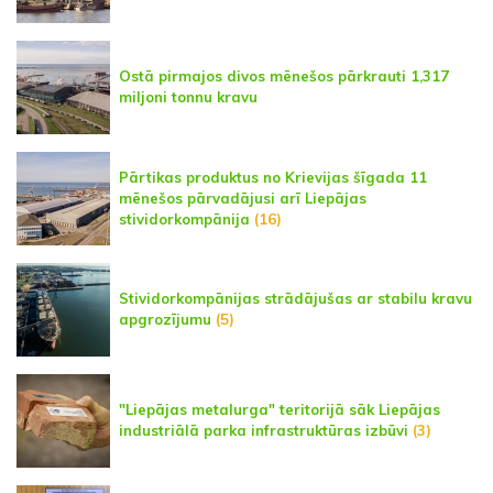
Ostā pirmajos divos mēnešos pārkrauti 1,317
miljoni tonnu kravu
Pārtikas produktus no Krievijas šīgada 11
mēnešos pārvadājusi arī Liepājas
stividorkompānija
(16)
Stividorkompānijas strādājušas ar stabilu kravu
apgrozījumu
(5)
"Liepājas metalurga" teritorijā sāk Liepājas
industriālā parka infrastruktūras izbūvi
(3)