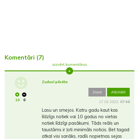
Komentāri (7)
aizvērt komentārus
Zudusī pilsēta
Ziņot
Atbildēt
10
0
17.02.2022.
07:48
Lasu un smejos. Katru gadu kaut kas
līdzīgs notiek vai 10 gadus no vietas
notiek līdzīgi pasākumi. Tāds reāls un
taustāms ir ļoti minimāls noticis. Bet tagad
atkal visi sanāks, radīs nopietnas sejas