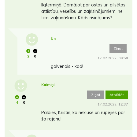
Ilgtermiņā. Domājot par ostas un pilsētas
attīstību, veselību un zaļrisinājumiem, ne
tikai zaļrunāšanu. Kāds risinājums?
Un
Ziņot
2
0
17.02.2022.
09:50
galvenais - kad!
Kaimiņi
Ziņot
Atbildēt
4
0
17.02.2022.
12:37
Paldies, Kristīn, ka neklusē un rūpējies par
šo rajonu!