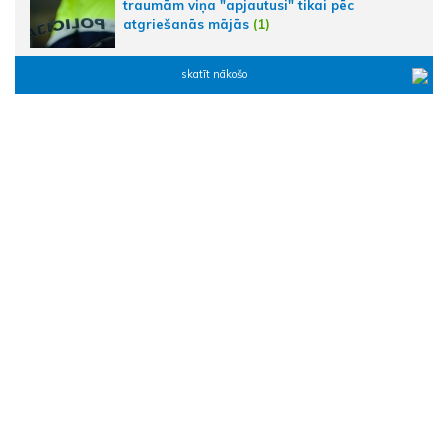
traumām viņa "apjautusi" tikai pēc
atgriešanās mājās
(1)
skatīt nākošo