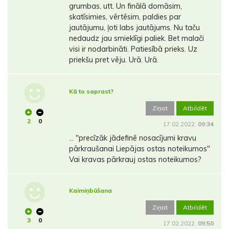
grumbas, utt. Un finālā domāsim,
skatīsimies, vērtēsim, paldies par
jautājumu, ļoti labs jautājums. Nu taču
nedaudz jau smieklīgi paliek. Bet malači
visi ir nodarbināti. Patiesībā prieks. Uz
priekšu pret vēju. Urā. Urā.
Kā to saprast?
Ziņot
Atbildēt
2
0
17.02.2022.
09:34
... "precīzāk jādefinē nosacījumi kravu
pārkraušanai Liepājas ostas noteikumos"
Vai kravas pārkrauj ostas noteikumos?
Kaimiņbūšana
Ziņot
Atbildēt
3
0
17.02.2022.
09:50