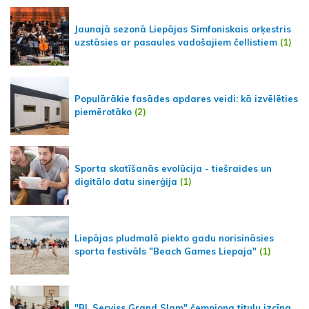
Jaunajā sezonā Liepājas Simfoniskais orķestris
uzstāsies ar pasaules vadošajiem čellistiem
(1)
Populārākie fasādes apdares veidi: kā izvēlēties
piemērotāko
(2)
Sporta skatīšanās evolūcija - tiešraides un
digitālo datu sinerģija
(1)
Liepājas pludmalē piekto gadu norisināsies
sporta festivāls "Beach Games Liepaja"
(1)
"BL Serviss Grand Slam" čempiona titulu izcīna