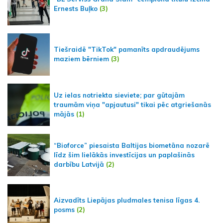
Ernests Buļko
(3)
Tiešraidē "TikTok" pamanīts apdraudējums
maziem bērniem
(3)
Uz ielas notriekta sieviete; par gūtajām
traumām viņa "apjautusi" tikai pēc atgriešanās
mājās
(1)
“Bioforce” piesaista Baltijas biometāna nozarē
līdz šim lielākās investīcijas un paplašinās
darbību Latvijā
(2)
Aizvadīts Liepājas pludmales tenisa līgas 4.
posms
(2)