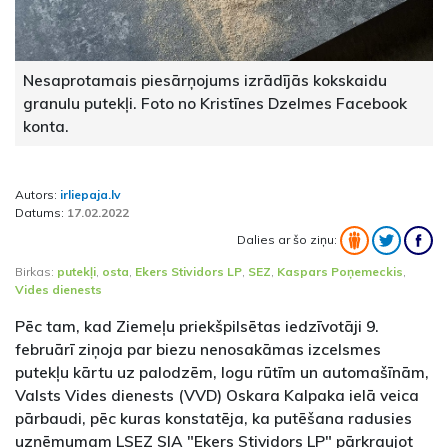
Nesaprotamais piesārņojums izrādījās kokskaidu
granulu putekļi. Foto no Kristīnes Dzelmes Facebook
konta.
Autors:
irliepaja.lv
Datums:
17.02.2022
Dalies ar šo ziņu:
Birkas:
putekļi
,
osta
,
Ekers Stividors LP
,
SEZ
,
Kaspars Poņemeckis
,
Vides dienests
Pēc tam, kad Ziemeļu priekšpilsētas iedzīvotāji 9.
februārī ziņoja par biezu nenosakāmas izcelsmes
putekļu kārtu uz palodzēm, logu rūtīm un automašīnām,
Valsts Vides dienests (VVD) Oskara Kalpaka ielā veica
pārbaudi, pēc kuras konstatēja, ka putēšana radusies
uzņēmumam LSEZ SIA "Ekers Stividors LP" pārkraujot