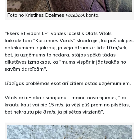
Foto no Kristīnes Dzelmes
konta.
Facebook
"Ekers Stividors LP" valdes loceklis Olafs Vītols
laikrakstam "Kurzemes Vārds" skaidrojis, ka pašlaik pēc
noteikumiem ir jākrauj, ja vēja ātrums ir līdz 10 m/sek,
bet, ja uzņēmums to nedara, stājas spēkā tādas
dīkstāves izmaksas, ka "mums vispār ir jāatsakās no
savām darbībām".
Līdzīgas problēmas esot arī citiem ostas uzņēmumiem.
Vītols arī iesaka risinājumu – mainīt nosacījumus, "lai
krautu kaut vai pie 15 m/s, ja vējš pūš prom no pilsētas,
bet nekrautu pie 8 m/s, ja pilsētas virzienā".