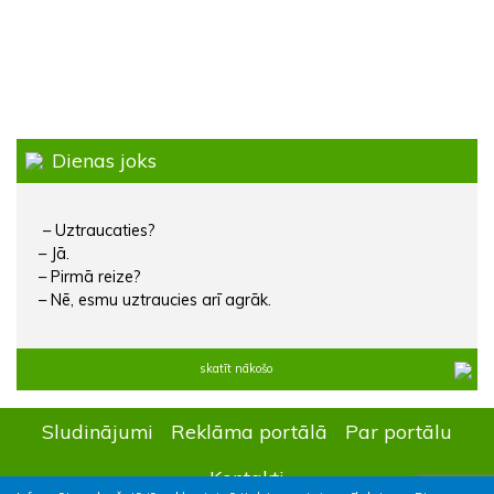
Dienas joks
– Uztraucaties?
– Jā.
– Pirmā reize?
– Nē, esmu uztraucies arī agrāk.
skatīt nākošo
Sludinājumi
Reklāma portālā
Par portālu
Kontakti