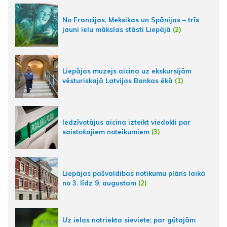
No Francijas, Meksikas un Spānijas – trīs
jauni ielu mākslas stāsti Liepājā
(2)
Liepājas muzejs aicina uz ekskursijām
vēsturiskajā Latvijas Bankas ēkā
(1)
Iedzīvotājus aicina izteikt viedokli par
saistošajiem noteikumiem
(3)
Liepājas pašvaldības notikumu plāns laikā
no 3. līdz 9. augustam
(2)
Uz ielas notriekta sieviete; par gūtajām