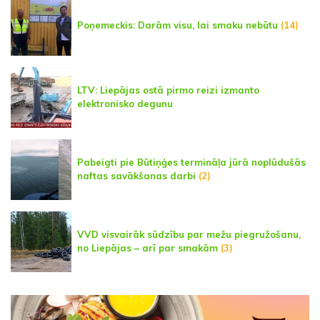
Poņemeckis: Darām visu, lai smaku nebūtu
(14)
LTV: Liepājas ostā pirmo reizi izmanto
elektronisko degunu
Pabeigti pie Būtiņģes termināļa jūrā noplūdušās
naftas savākšanas darbi
(2)
VVD visvairāk sūdzību par mežu piegružošanu,
no Liepājas – arī par smakām
(3)