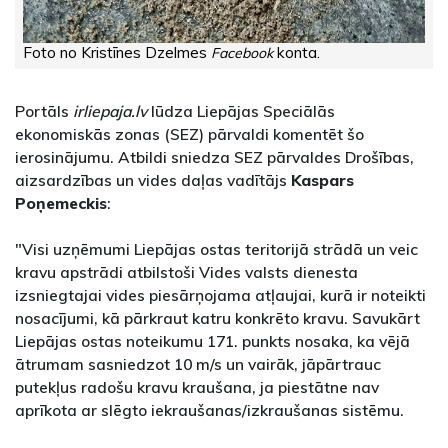
Foto no Kristīnes Dzelmes
konta.
Facebook
Portāls
irliepaja.lv
lūdza Liepājas Speciālās
ekonomiskās zonas (SEZ) pārvaldi komentēt šo
ierosinājumu. Atbildi sniedza SEZ pārvaldes Drošības,
aizsardzības un vides daļas vadītājs
Kaspars
Poņemeckis
:
"Visi uzņēmumi Liepājas ostas teritorijā strādā un veic
kravu apstrādi atbilstoši Vides valsts dienesta
izsniegtajai vides piesārņojama atļaujai, kurā ir noteikti
nosacījumi, kā pārkraut katru konkrēto kravu. Savukārt
Liepājas ostas noteikumu 171. punkts nosaka, ka vējā
ātrumam sasniedzot 10 m/s un vairāk, jāpārtrauc
putekļus radošu kravu kraušana, ja piestātne nav
aprīkota ar slēgto iekraušanas/izkraušanas sistēmu.