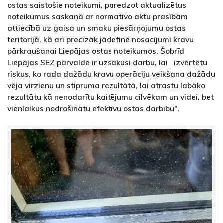
ostas saistošie noteikumi, paredzot aktualizētus
noteikumus saskaņā ar normatīvo aktu prasībām
attiecībā uz gaisa un smaku piesārņojumu ostas
teritorijā, kā arī precīzāk jādefinē nosacījumi kravu
pārkraušanai Liepājas ostas noteikumos. Šobrīd
Liepājas SEZ pārvalde ir uzsākusi darbu, lai izvērtētu
riskus, ko rada dažādu kravu operāciju veikšana dažādu
vēja virzienu un stipruma rezultātā, lai atrastu labāko
rezultātu kā nenodarītu kaitējumu cilvēkam un videi, bet
vienlaikus nodrošinātu efektīvu ostas darbību".