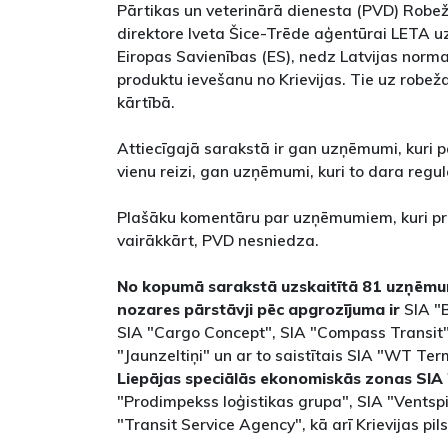
Pārtikas un veterinārā dienesta (PVD) Rob
direktore Iveta Šice-Trēde aģentūrai LETA u
Eiropas Savienības (ES), nedz Latvijas norma
produktu ievešanu no Krievijas. Tie uz robeža
kārtībā.
Attiecīgajā sarakstā ir gan uzņēmumi, kuri p
vienu reizi, gan uzņēmumi, kuri to dara regul
Plašāku komentāru par uzņēmumiem, kuri pro
vairākkārt, PVD nesniedza.
No kopumā sarakstā uzskaitītā 81 uzņēmuma
nozares pārstāvji pēc apgrozījuma ir
SIA "B
SIA "Cargo Concept", SIA "Compass Transit",
"Jaunzeltiņi" un ar to saistītais SIA "WT Ter
Liepājas speciālās ekonomiskās zonas SIA 
"Prodimpekss loģistikas grupa", SIA "Ventspi
"Transit Service Agency", kā arī Krievijas pils