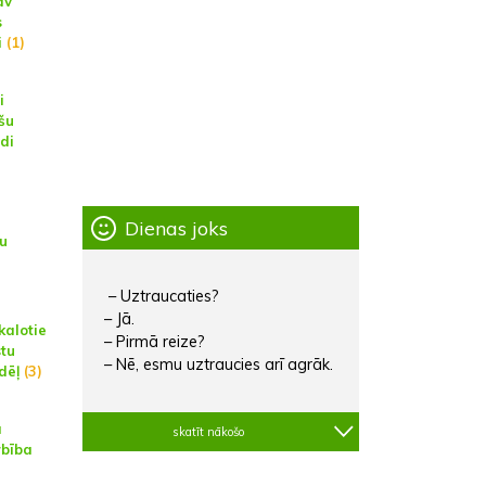
av
s
i
(1)
i
ešu
di
Dienas joks
nu
– Uztraucaties?
– Jā.
kalotie
– Pirmā reize?
stu
– Nē, esmu uztraucies arī agrāk.
dēļ
(3)
a
skatīt nākošo
rbība