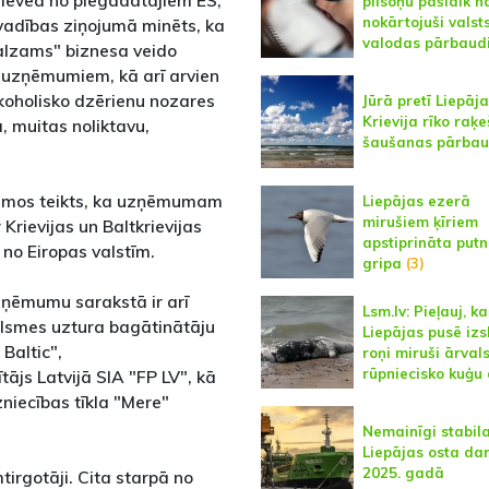
a ieved no piegādātājiem ES,
pilsoņu pašlaik n
nokārtojuši valst
s vadības ziņojumā minēts, ka
valodas pārbaud
balzams" biznesa veido
m uzņēmumiem, kā arī arvien
koholisko dzērienu nozares
Jūrā pretī Liepāja
Krievija rīko raķ
 muitas noliktavu,
šaušanas pārbau
kumos teikts, ka uzņēmumam
Liepājas ezerā
mirušiem ķīriem
Krievijas un Baltkrievijas
apstiprināta put
no Eiropas valstīm.
gripa
(3)
zņēmumu sarakstā ir arī
Lsm.lv: Pieļauj, ka
celsmes uztura bagātinātāju
Liepājas pusē izs
Baltic",
roņi miruši ārval
rūpniecisko kuģu 
tājs Latvijā SIA "FP LV", kā
niecības tīkla "Mere"
Nemainīgi stabil
Liepājas osta da
2025. gadā
irgotāji. Cita starpā no