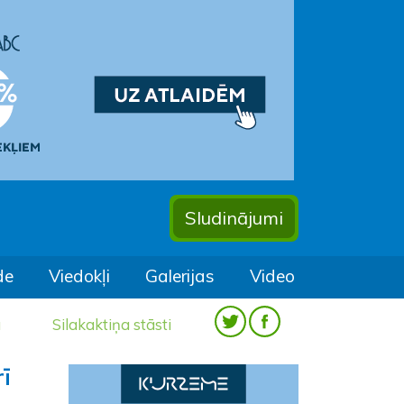
Sludinājumi
de
Viedokļi
Galerijas
Video
a
Silakaktiņa stāsti
ī