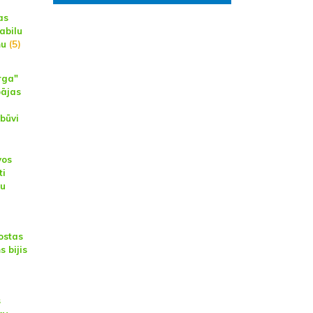
as
abilu
mu
(5)
rga"
pājas
zbūvi
vos
ti
nu
ostas
 bijis
s