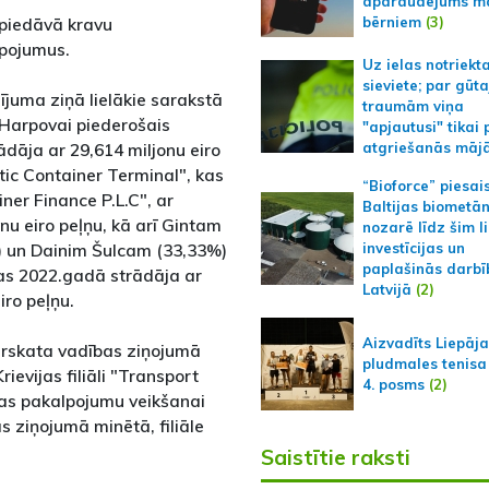
apdraudējums m
bērniem
(3)
 piedāvā kravu
lpojumus.
Uz ielas notriekt
sieviete; par gūt
zījuma ziņā lielākie sarakstā
traumām viņa
ai Harpovai piederošais
"apjautusi" tikai 
dāja ar 29,614 miljonu eiro
atgriešanās māj
tic Container Terminal", kas
“Bioforce” piesai
iner Finance P.L.C", ar
Baltijas biometā
nu eiro peļņu, kā arī Gintam
nozarē līdz šim l
 un Dainim Šulcam (33,33%)
investīcijas un
paplašinās darbī
kas 2022.gadā strādāja ar
Latvijā
(2)
iro peļņu.
Aizvadīts Liepāj
ārskata vadības ziņojumā
pludmales tenisa
ievijas filiāli "Transport
4. posms
(2)
jas pakalpojumu veikšanai
s ziņojumā minētā, filiāle
Saistītie raksti