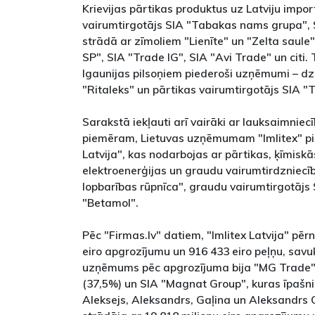
Krievijas pārtikas produktus uz Latviju impor
vairumtirgotājs SIA "Tabakas nams grupa", 
strādā ar zīmoliem "Lienīte" un "Zelta saule"
SP", SIA "Trade IG", SIA "Avi Trade" un citi. 
Igaunijas pilsoņiem piederoši uzņēmumi – dz
"Ritaleks" un pārtikas vairumtirgotājs SIA "T
Sarakstā iekļauti arī vairāki ar lauksaimniec
piemēram, Lietuvas uzņēmumam "Imlitex" pie
Latvija", kas nodarbojas ar pārtikas, ķīmiskās
elektroenerģijas un graudu vairumtirdzniecī
lopbarības rūpnīca", graudu vairumtirgotājs
"Betamol".
Pēc "Firmas.lv" datiem, "Imlitex Latvija" pēr
eiro apgrozījumu un 916 433 eiro peļņu, savuk
uzņēmums pēc apgrozījuma bija "MG Trade",
(37,5%) un SIA "Magnat Group", kuras īpašnie
Aleksejs, Aleksandrs, Gaļina un Aleksandrs 