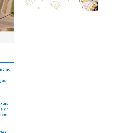
aicina
ijas
skais
es ar
jiem
ādes