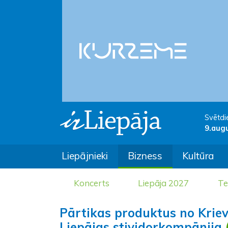
Svētdi
9.aug
Liepājnieki
Bizness
Kultūra
Koncerts
Liepāja 2027
Te
Pārtikas produktus no Kriev
Liepājas stividorkompānija