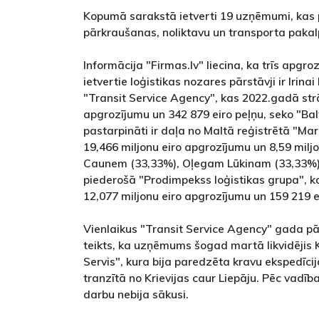
Kopumā sarakstā ietverti 19 uzņēmumi, kas
pārkraušanas, noliktavu un transporta paka
Informācija "Firmas.lv" liecina, ka trīs apgro
ietvertie loģistikas nozares pārstāvji ir Irin
"Transit Service Agency", kas 2022.gadā strā
apgrozījumu un 342 879 eiro peļņu, seko "Bal
pastarpināti ir daļa no Maltā reģistrētā "Mar
19,466 miljonu eiro apgrozījumu un 8,59 miljo
Caunem (33,33%), Oļegam Lūkinam (33,33%)
piederošā "Prodimpekss loģistikas grupa", 
12,077 miljonu eiro apgrozījumu un 159 219 e
Vienlaikus "Transit Service Agency" gada p
teikts, ka uzņēmums šogad martā likvidējis Kr
Servis", kura bija paredzēta kravu ekspedīci
tranzītā no Krievijas caur Liepāju. Pēc vadība
darbu nebija sākusi.