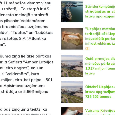
ijā 11 mēnešos vismaz vienu
Stividorkompānij
u ražotāji. To starpā ir AS
strādājušas ar st
dienesta melnajā sarakstā
kravu apgrozīju
vas pilsonim Valdemāram
n tirdzniecības uzņēmums
"Liepājas metalu
aldo", "Tautas" un "Labākais
teritorijā sāk Lie
u ražotājs SIA "Atlantika
industriālā parka
infrastruktūras i
mi".
(3)
zījuma ziņā lielākie pārtikas
Ostā pirmajos di
rija Šeflera "Amber Latvijas
mēnešos pārkrau
onu eiro apgrozījumu un
1,317 miljoni ton
kravu
ais "Voldemārs", kura
iljoni eiro, bet peļņa – 501
sima Aņisimova uzņēmums
Oktobrī Liepājas 
strādāja ar 5,666 miljonu
kravu apgrozījums
739 202 tonnas
ības ziņojumā teikts, ka
Vairums Krievija