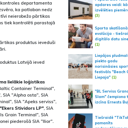
ežkontroles departamenta
apdares veidi: kā
zsvēra, ka patlaban nedz
izvēlēties piemēr
(3)
tīvi neierobežo pārtikas
s tiek kontrolēti parastajā
Sporta skatīšanā
evolūcija - tiešra
digitālo datu sin
ārtikas produktus ieveduši
(1)
āri.
Liepājas pludmal
piekto gadu
duktus Latvijā ieved
norisināsies spor
festivāls "Beach
Liepaja"
(1)
 lielākie loģistikas
altic Container Terminal",
"BL Serviss Gran
 SIA "Alpha osta", SIA
Slam" čempiona t
minal", SIA "Apeks serviss",
izcīna Ernests Bu
"Ekers Stividors LP"
, SIA
ls Grain Terminal", SIA
Tiešraidē "TikTo
onei piederošā SIA "Ilior".
pamanīts