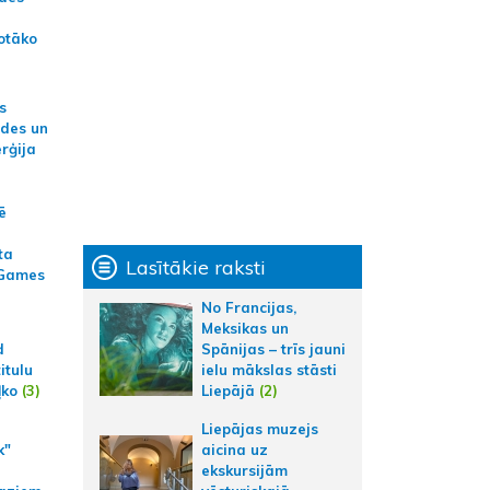
otāko
s
ides un
erģija
ē
ta
Lasītākie raksti
 Games
No Francijas,
Meksikas un
Spānijas – trīs jauni
d
ielu mākslas stāsti
itulu
Liepājā
(2)
ļko
(3)
Liepājas muzejs
k"
aicina uz
ekskursijām