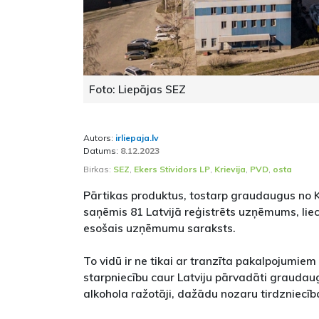
Foto: Liepājas SEZ
Autors:
irliepaja.lv
Datums:
8.12.2023
Birkas:
SEZ
,
Ekers Stividors LP
,
Krievija
,
PVD
,
osta
Pārtikas produktus, tostarp graudaugus no 
saņēmis 81 Latvijā reģistrēts uzņēmums, lie
esošais uzņēmumu saraksts.
To vidū ir ne tikai ar tranzīta pakalpojumiem
starpniecību caur Latviju pārvadāti graudaugi
alkohola ražotāji, dažādu nozaru tirdzniecīb