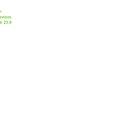
n
eviņos
i 23.9