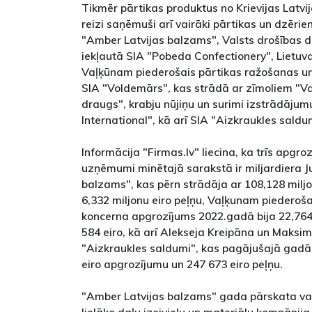
Tikmēr pārtikas produktus no Krievijas Latv
reizi saņēmuši arī vairāki pārtikas un dzērien
"Amber Latvijas balzams", Valsts drošības 
iekļautā SIA "Pobeda Confectionery", Lietu
Vaļķūnam piederošais pārtikas ražošanas u
SIA "Voldemārs", kas strādā ar zīmoliem "V
draugs", krabju nūjiņu un surimi izstrādājum
International", kā arī SIA "Aizkraukles saldu
Informācija "Firmas.lv" liecina, ka trīs apgro
uzņēmumi minētajā sarakstā ir miljardiera Ju
balzams", kas pērn strādāja ar 108,128 milj
6,332 miljonu eiro peļņu, Vaļķunam piederoš
koncerna apgrozījums 2022.gadā bija 22,764 m
584 eiro, kā arī Alekseja Kreipāna un Mak
"Aizkraukles saldumi", kas pagājušajā gadā 
eiro apgrozījumu un 247 673 eiro peļņu.
"Amber Latvijas balzams" gada pārskata vad