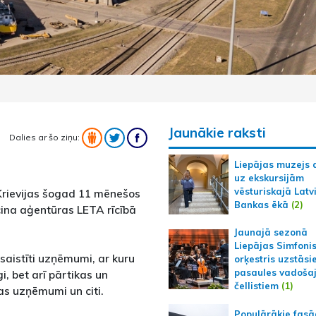
Jaunākie raksti
Dalies ar šo ziņu:
Liepājas muzejs 
uz ekskursijām
vēsturiskajā Latv
Krievijas šogad 11 mēnešos
Bankas ēkā
(2)
cina aģentūras LETA rīcībā
Jaunajā sezonā
Liepājas Simfoni
 saistīti uzņēmumi, ar kuru
orķestris uzstāsi
pasaules vadoša
, bet arī pārtikas un
čellistiem
(1)
as uzņēmumi un citi.
Populārākie fas