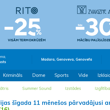
ena,
Madara, Genoveva, Genovefa
usts
Krimināls
Dome
Sports
Vide
Izklai
ātris
Summer Sound
Izstādes
Izglītīb
ijas šīgada 11 mēnešos pārvadājusi ar
(16)