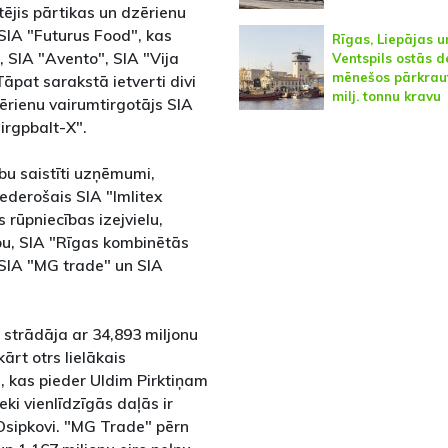
tējis pārtikas un dzērienu
SIA "Futurus Food", kas
Rīgas, Liepājas u
, SIA "Avento", SIA "Vija
Ventspils ostās d
mēnešos pārkraut
Tāpat sarakstā ietverti divi
milj. tonnu kravu
ērienu vairumtirgotājs SIA
irgpbalt-X".
ību saistīti uzņēmumi,
derošais SIA "Imlitex
 rūpniecības izejvielu,
bu, SIA "Rīgas kombinētās
 SIA "MG trade" un SIA
n strādāja ar 34,893 miljonu
ārt otrs lielākais
 kas pieder Uldim Pirktiņam
ki vienlīdzīgās daļās ir
Osipkovi. "MG Trade" pērn