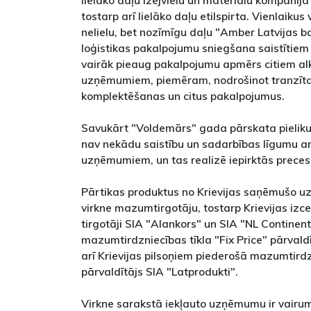
lielāko daļu izejvielu un materiālu kompānij
tostarp arī lielāko daļu etilspirta. Vienlaiku
nelielu, bet nozīmīgu daļu "Amber Latvijas 
loģistikas pakalpojumu sniegšana saistītie
vairāk pieaug pakalpojumu apmērs citiem al
uzņēmumiem, piemēram, nodrošinot tranzīta,
komplektēšanas un citus pakalpojumus.
Savukārt "Voldemārs" gada pārskata pieli
nav nekādu saistību un sadarbības līgumu ar 
uzņēmumiem, un tas realizē iepirktās preces 
Pārtikas produktus no Krievijas saņēmušo u
virkne mazumtirgotāju, tostarp Krievijas iz
tirgotāji SIA "Alankors" un SIA "NL Continent 
mazumtirdzniecības tīkla "Fix Price" pārvaldī
arī Krievijas pilsoņiem piederošā mazumtirdz
pārvaldītājs SIA "Latprodukti".
Virkne sarakstā iekļauto uzņēmumu ir vairumt