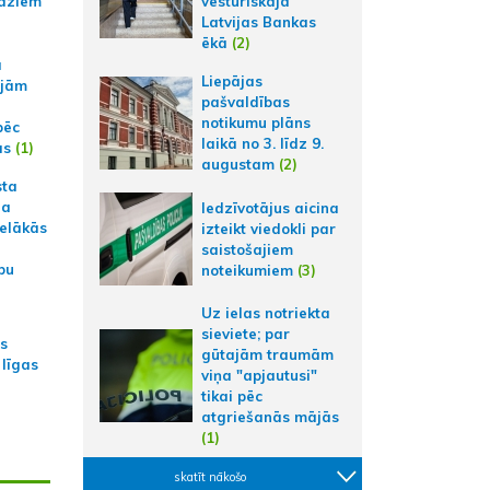
aziem
vēsturiskajā
Latvijas Bankas
ēkā
(2)
a
Liepājas
ajām
pašvaldības
notikumu plāns
pēc
laikā no 3. līdz 9.
ās
(1)
augustam
(2)
sta
na
Iedzīvotājus aicina
ielākās
izteikt viedokli par
saistošajiem
bu
noteikumiem
(3)
Uz ielas notriekta
sieviete; par
as
gūtajām traumām
 līgas
viņa "apjautusi"
tikai pēc
atgriešanās mājās
(1)
skatīt nākošo