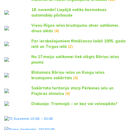
18. novembrī Liepājā notiks bezmaksas
automobiļu pārbaude
Vienu Rīgas ielas krustojumu atver satiksmei,
divus slēdz
(4)
Par ierobežojumiem filmēšanas laikā 1905. gada
ielā un Tirgus ielā
(2)
No 17.maija satiksmei tiek slēgts Bāriņu ielas
posms
Bīstamais Bāriņu ielas un Kungu ielas
krustojums sakārtots
(4)
Sakārtota teritorija starp Pērkones ielu un
Piejūras slimnīcu
(4)
Diskusija: Tramvajā – ar bez vai velosipēda?