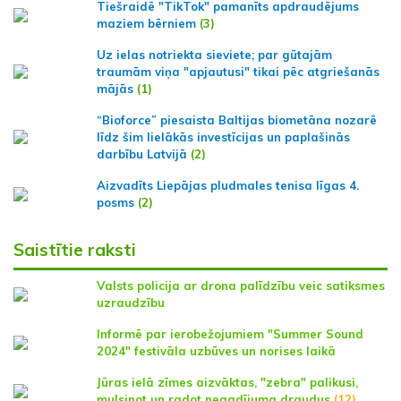
Tiešraidē "TikTok" pamanīts apdraudējums
maziem bērniem
(3)
Uz ielas notriekta sieviete; par gūtajām
traumām viņa "apjautusi" tikai pēc atgriešanās
mājās
(1)
“Bioforce” piesaista Baltijas biometāna nozarē
līdz šim lielākās investīcijas un paplašinās
darbību Latvijā
(2)
Aizvadīts Liepājas pludmales tenisa līgas 4.
posms
(2)
Saistītie raksti
Valsts policija ar drona palīdzību veic satiksmes
uzraudzību
Informē par ierobežojumiem "Summer Sound
2024" festivāla uzbūves un norises laikā
Jūras ielā zīmes aizvāktas, "zebra" palikusi,
mulsinot un radot negadījuma draudus
(12)