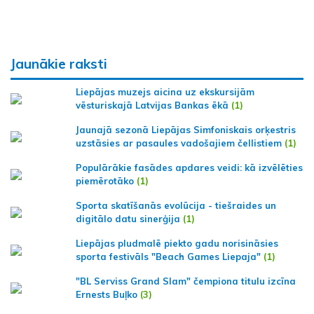
Jaunākie raksti
Liepājas muzejs aicina uz ekskursijām
vēsturiskajā Latvijas Bankas ēkā
(1)
Jaunajā sezonā Liepājas Simfoniskais orķestris
uzstāsies ar pasaules vadošajiem čellistiem
(1)
Populārākie fasādes apdares veidi: kā izvēlēties
piemērotāko
(1)
Sporta skatīšanās evolūcija - tiešraides un
digitālo datu sinerģija
(1)
Liepājas pludmalē piekto gadu norisināsies
sporta festivāls "Beach Games Liepaja"
(1)
"BL Serviss Grand Slam" čempiona titulu izcīna
Ernests Buļko
(3)