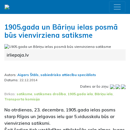
1905.gada un Bāriņu ielas posmā
būs vienvirziena satiksme
irliepaja.lv
Autors:
Aigars Štāls, sabiedrisko attiecību speciālists
Datums:
22.12.2014
Dalies ar šo ziņu:
Birkas:
satiksme
,
satiksmes drošība
,
1905.gada iela
,
Bāriņu iela
,
Transporta komisija
No otrdienas, 23. decembra, 1905.gada ielas posms
starp Rīgas un Jelgavas ielu gar 5.vidusskolu būs ar
vienvirziena satiksmi.
Šeit šodien tiek uzstādītas atbilstošās ceļa zīmes, kuras