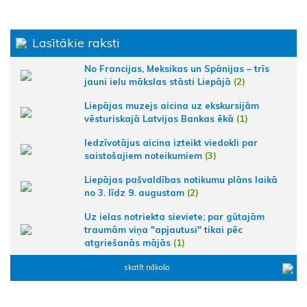
Lasītākie raksti
No Francijas, Meksikas un Spānijas – trīs
jauni ielu mākslas stāsti Liepājā
(2)
Liepājas muzejs aicina uz ekskursijām
vēsturiskajā Latvijas Bankas ēkā
(1)
Iedzīvotājus aicina izteikt viedokli par
saistošajiem noteikumiem
(3)
Liepājas pašvaldības notikumu plāns laikā
no 3. līdz 9. augustam
(2)
Uz ielas notriekta sieviete; par gūtajām
traumām viņa "apjautusi" tikai pēc
atgriešanās mājās
(1)
skatīt nākošo