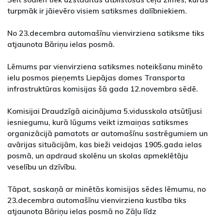
turpmāk ir jāievēro visiem satiksmes dalībniekiem.
No 23.decembra automašīnu vienvirziena satiksme tiks
atjaunota Bāriņu ielas posmā.
Lēmums par vienvirziena satiksmes noteikšanu minēto
ielu posmos pieņemts Liepājas domes Transporta
infrastruktūras komisijas šā gada 12.novembra sēdē.
Komisijai Draudzīgā aicinājuma 5.vidusskola atsūtījusi
iesniegumu, kurā lūgums veikt izmaiņas satiksmes
organizācijā pamatots ar automašīnu sastrēgumiem un
avārijas situācijām, kas bieži veidojas 1905.gada ielas
posmā, un apdraud skolēnu un skolas apmeklētāju
veselību un dzīvību.
Tāpat, saskaņā ar minētās komisijas sēdes lēmumu, no
23.decembra automašīnu vienvirziena kustība tiks
atjaunota Bāriņu ielas posmā no Zāļu līdz