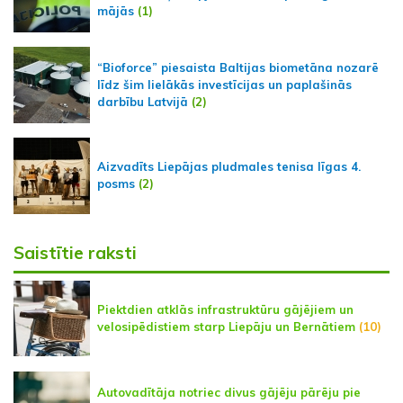
mājās
(1)
“Bioforce” piesaista Baltijas biometāna nozarē
līdz šim lielākās investīcijas un paplašinās
darbību Latvijā
(2)
Aizvadīts Liepājas pludmales tenisa līgas 4.
posms
(2)
Saistītie raksti
Piektdien atklās infrastruktūru gājējiem un
velosipēdistiem starp Liepāju un Bernātiem
(10)
Autovadītāja notriec divus gājēju pārēju pie