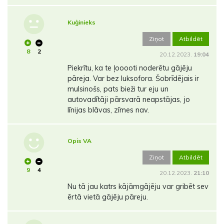
Kuģinieks
Ziņot
Atbildēt
8
2
20.12.2023.
19:04
Piekrītu, ka te ļooooti noderētu gājēju
pāreja. Var bez luksofora. Šobrīdējais ir
mulsinošs, pats bieži tur eju un
autovadītāji pārsvarā neapstājas, jo
līnijas blāvas, zīmes nav.
Opis VA
Ziņot
Atbildēt
9
4
20.12.2023.
21:10
Nu tā jau katrs kājāmgājēju var gribēt sev
ērtā vietā gājēju pāreju.