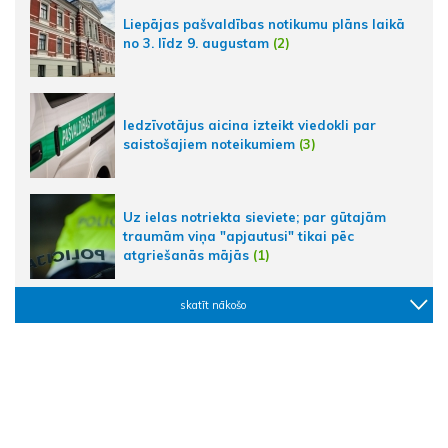
Liepājas pašvaldības notikumu plāns laikā
no 3. līdz 9. augustam
(2)
Iedzīvotājus aicina izteikt viedokli par
saistošajiem noteikumiem
(3)
Uz ielas notriekta sieviete; par gūtajām
traumām viņa "apjautusi" tikai pēc
atgriešanās mājās
(1)
skatīt nākošo