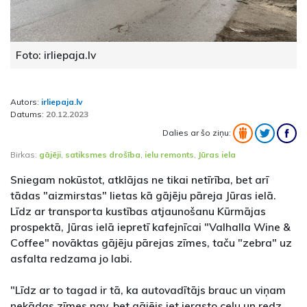
Foto: irliepaja.lv
Autors:
irliepaja.lv
Datums:
20.12.2023
Dalies ar šo ziņu:
Birkas:
gājēji
,
satiksmes drošība
,
ielu remonts
,
Jūras iela
Sniegam nokūstot, atklājas ne tikai netīrība, bet arī
tādas "aizmirstas" lietas kā gājēju pāreja Jūras ielā.
Līdz ar transporta kustības atjaunošanu Kūrmājas
prospektā, Jūras ielā iepretī kafejnīcai "Valhalla Wine &
Coffee" novāktas gājēju pārejas zīmes, taču "zebra" uz
asfalta redzama jo labi.
"Līdz ar to tagad ir tā, ka autovadītājs brauc un viņam
nekādas zīmes nav, bet gājējs iet ierasto ceļu un redz