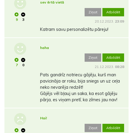
sev ērtā vietā
Ziņot
Atbildēt
9
3
20.12.2023.
23:09
Katram savu personalizētu pāreju!
haha
Ziņot
Atbildēt
7
0
21.12.2023.
08:28
Pats gandrīz notriecu gājēju, kurš man
pavicināja ar roku, bija sniegs un uz ceļa
neko nevarēja redzēt!
Gājējs vēl bļauj un saka, ka esot gājēju
pārja, es viņam pretī, ka zīmes jau nav!
Hai!
Ziņot
Atbildēt