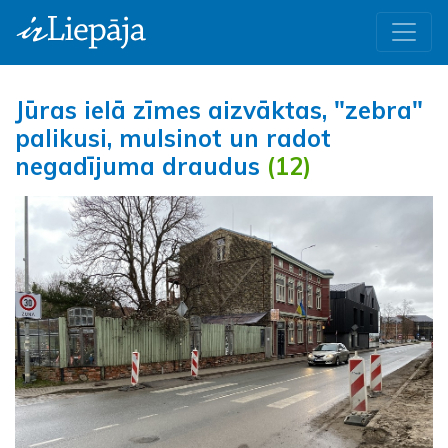
Jūras ielā zīmes aizvāktas, "zebra"
palikusi, mulsinot un radot
negadījuma draudus
(12)