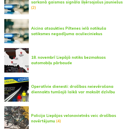
sarkanā gaismas signāla šķērsojošus jauniešus
(2)
Aicina atsaukties Piltenes ielā notikuša
satiksmes negadījuma aculieciniekus
18. novembrī Liepājā notiks bezmaksas
automobiļu pārbaude
Operatīvie dienesti: drošības neievērošana
diennakts tumšajā laikā var maksāt dzīvību
Policija Liepājas velonovietnēs veic drošības
novērtējumu
(4)