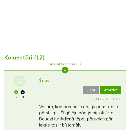
Komentāri (12)
aizvērt komentārus
Še tev
Ziņot
Atbildēt
9
3
20.12.2023.
18:36
Vasarā, kad pamanīju gājeju pāreju, biju
pārsteigts. Šī gājēju pāreja bij ļoti ērta.
Daudzi tur ikdienā tāpat pārskrien pāri
ielai u tas ir bīstamāk.