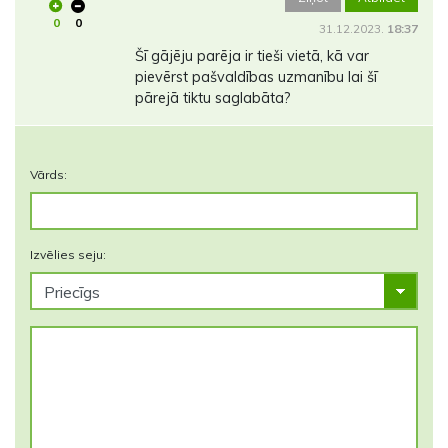
0
0
31.12.2023.
18:37
Šī gājēju parēja ir tieši vietā, kā var
pievērst pašvaldības uzmanību lai šī
pārejā tiktu saglabāta?
Vārds:
Izvēlies seju: