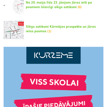
No 20. maija līdz 23. jūnijam Jūras ielā pa
posmiem īslaicīgi slēgs satiksmi
(6)
Slēgs satiksmi Kūrmājas prospekta un Jūras
ielas posmos
(1)