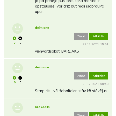
jo pa pretējo pusi braucoša mašīna ir
apstājusies. Var drīz būt reāli (sabraukti)
upuri.
deimiane
Ziņot
Atbildēt
7
0
22.12.2023.
15:34
vienvārdsakot, BARDAKS
deimiane
Ziņot
Atbildēt
0
0
28.12.2023.
00:48
Starp citu, vēl šobaltdien stāv kā stāvējusi
Krokodils
Ziņot
Atbildēt