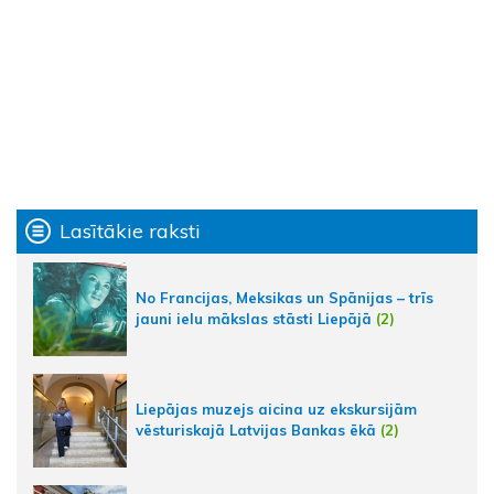
Lasītākie raksti
No Francijas, Meksikas un Spānijas – trīs
jauni ielu mākslas stāsti Liepājā
(2)
Liepājas muzejs aicina uz ekskursijām
vēsturiskajā Latvijas Bankas ēkā
(2)