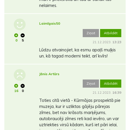
nelaimes.
Laimīgais50
Ziņot
Atbildēt
0
5
21.12.2023.
13:23
Lūdzu atvainojiet, ka esmu apaļš muļķis
un, kā tagad moderni teikt, arī kvīrs!
Jānis Artūrs
Ziņot
Atbildēt
16
0
21.12.2023.
16:39
Toties citā vietā - Kūrmājas prospektā pie
muzeja, kur ir uzliktas gājēju pārejas
zīmes, bet nav krāsots marķējums,
autobraucēji zīmes reti kad ievēro, un var
uztriekties virsū kādam, kurš iet pāri ielai,