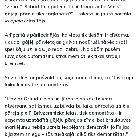
"zebru". Šobrīd tā ir potenciāli bīstama vieta. Vai šī
gājēju pāreja tiks saglabāta?" – raksta un jautā portāla
irliepaja.lv
lasītājs.
Arī portāls pārliecinājās, ka vieta tik tiešām ir bīstama,
daudzi gājēji pārvietojas galvas nodūruši, tāpēc droši
sper kāju uz ielas, jo redz "zebru". No abām pusēm
tuvojošos automašīnu straumēm atliek tikai strauji
bremzēt.
Sazinoties ar pašvaldību, saņēmām atbildi, ka "tuvākajā
laikā līnijas tiks demontētas":
"Līdz ar Graudu ielas un Jūras ielas krustojuma
atvēršanu satiksmei, uz būvdarbu laiku pārceltā gājēju
pāreja pie F. Brīvzemnieka ielas, tiek demontēta – ir
noņemta uzstādītā gājēju pārejas zīme, bet brauktuves
marķējumu nebija uzreiz iespējams demontēt, jo līnijas
bija zem sniega – tās tuvākajā laikā tiks demontētas,"