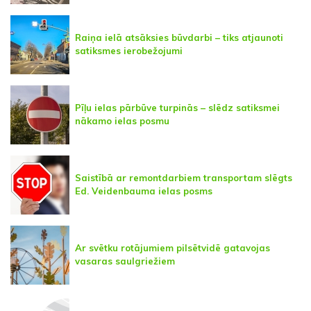
Raiņa ielā atsāksies būvdarbi – tiks atjaunoti
satiksmes ierobežojumi
Pīļu ielas pārbūve turpinās – slēdz satiksmei
nākamo ielas posmu
Saistībā ar remontdarbiem transportam slēgts
Ed. Veidenbauma ielas posms
Ar svētku rotājumiem pilsētvidē gatavojas
vasaras saulgriežiem