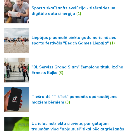
Sporta skatīšanās evolūcija - tiešraides un
digitālo datu sinerģija
(1)
Liepājas pludmalē piekto gadu norisināsies
sporta festivāls "Beach Games Liepaja"
(1)
"BL Serviss Grand Slam" čempiona titulu izcīna
Ernests Buļko
(3)
Tiešraidē "TikTok" pamanīts apdraudējums
maziem bērniem
(3)
Uz ielas notriekta sieviete; par gūtajām
traumām viņa "apjautusi" tikai pēc atgriešanās