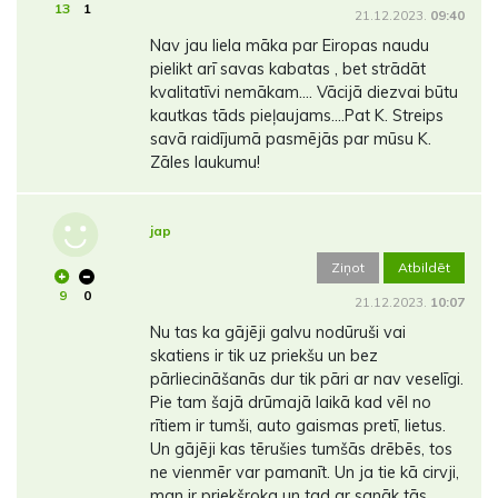
13
1
21.12.2023.
09:40
Nav jau liela māka par Eiropas naudu
pielikt arī savas kabatas , bet strādāt
kvalitatīvi nemākam…. Vācijā diezvai būtu
kautkas tāds pieļaujams….Pat K. Streips
savā raidījumā pasmējās par mūsu K.
Zāles laukumu!
jap
Ziņot
Atbildēt
9
0
21.12.2023.
10:07
Nu tas ka gājēji galvu nodūruši vai
skatiens ir tik uz priekšu un bez
pārliecināšanās dur tik pāri ar nav veselīgi.
Pie tam šajā drūmajā laikā kad vēl no
rītiem ir tumši, auto gaismas pretī, lietus.
Un gājēji kas tērušies tumšās drēbēs, tos
ne vienmēr var pamanīt. Un ja tie kā cirvji,
man ir priekšroka un tad ar sanāk tās