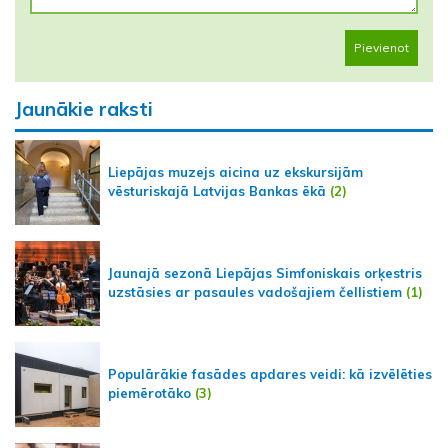
Pievienot
Jaunākie raksti
Liepājas muzejs aicina uz ekskursijām
vēsturiskajā Latvijas Bankas ēkā
(2)
Jaunajā sezonā Liepājas Simfoniskais orķestris
uzstāsies ar pasaules vadošajiem čellistiem
(1)
Populārākie fasādes apdares veidi: kā izvēlēties
piemērotāko
(3)