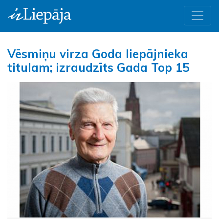
Vēsmiņu virza Goda liepājnieka
titulam; izraudzīts Gada Top 15