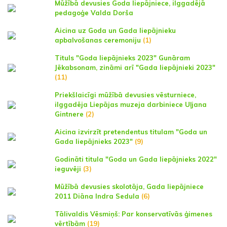
Mūžībā devusies Goda liepājniece, ilggadējā
pedagoģe Valda Dorša
Aicina uz Goda un Gada liepājnieku
apbalvošanas ceremoniju
(1)
Tituls "Goda liepājnieks 2023" Gunāram
Jēkabsonam, zināmi arī "Gada liepājnieki 2023"
(11)
Priekšlaicīgi mūžībā devusies vēsturniece,
ilggadēja Liepājas muzeja darbiniece Uļjana
Gintnere
(2)
Aicina izvirzīt pretendentus titulam "Goda un
Gada liepājnieks 2023"
(9)
Godināti titula "Goda un Gada liepājnieks 2022"
ieguvēji
(3)
Mūžībā devusies skolotāja, Gada liepājniece
2011 Diāna Indra Sedula
(6)
Tālivaldis Vēsmiņš: Par konservatīvās ģimenes
vērtībām
(19)