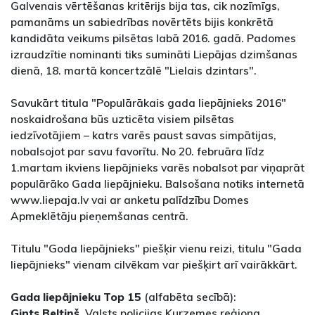
Galvenais vērtēšanas kritērijs bija tas, cik nozīmīgs,
pamanāms un sabiedrības novērtēts bijis konkrētā
kandidāta veikums pilsētas labā 2016. gadā. Padomes
izraudzītie nominanti tiks sumināti Liepājas dzimšanas
dienā, 18. martā koncertzālē "Lielais dzintars".
Savukārt titula "Populārākais gada liepājnieks 2016"
noskaidrošana būs uzticēta visiem pilsētas
iedzīvotājiem – katrs varēs paust savas simpātijas,
nobalsojot par savu favorītu. No 20. februāra līdz
1.martam ikviens liepājnieks varēs nobalsot par viņaprāt
populārāko Gada liepājnieku. Balsošana notiks internetā
www.liepaja.lv vai ar anketu palīdzību Domes
Apmeklētāju pieņemšanas centrā.
Titulu "Goda liepājnieks" piešķir vienu reizi, titulu "Gada
liepājnieks" vienam cilvēkam var piešķirt arī vairākkārt.
Gada liepājnieku Top 15
(alfabēta secībā):
Gints Beltiņš
, Valsts policijas Kurzemes reģiona