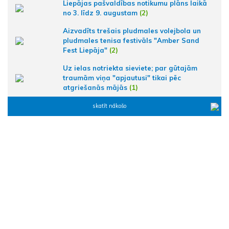
Liepājas pašvaldības notikumu plāns laikā
no 3. līdz 9. augustam
(2)
Aizvadīts trešais pludmales volejbola un
pludmales tenisa festivāls "Amber Sand
Fest Liepāja"
(2)
Uz ielas notriekta sieviete; par gūtajām
traumām viņa "apjautusi" tikai pēc
atgriešanās mājās
(1)
skatīt nākošo