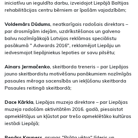
iniciatīvu un ieguldīto darbu, izveidojot Liepājā Baltijas
rehabilitācijas centru bērniem ar īpašām vajadzībām;
Voldemārs Dūdums
, neatkarīgais radošais direktors –
par drosmīgām idejām, uzdrīkstēšanos un galveno
balvu nozīmīgākajā Latvijas reklāmas speciālistu
pasākumā " Adwards 2016", reklamējot Liepāju un
iedvesmojot liepājniekus lepoties ar savu pilsētu;
Ainars Jermačenko
, skeitborda treneris – par Liepājas
jauno skeitbordistu motivēšanu panākumiem nozīmīgās
pasaules mēroga sacensībās un iekļūšanu skeitborda
Pasaules reitingā skeitbordā;
Dace Kārkla
, Liepājas muzeja direktore – par Liepājas
muzeja radošām aktivitātēm 2016. gadā, piesaistot
apmeklētājus un kļūstot par trešo apmeklētāko kultūras
iestādi Liepājā;
Renārs Kaupers
, grupas "Prāta vētra" līderis un