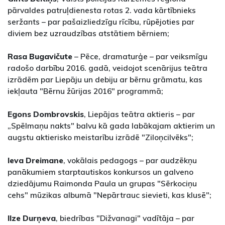
pārvaldes patruļdienesta rotas 2. vada kārtībnieks
seržants – par pašaizliedzīgu rīcību, rūpējoties par
diviem bez uzraudzības atstātiem bērniem;
Rasa Bugavičute
– Pēce, dramaturģe – par veiksmīgu
radošo darbību 2016. gadā, veidojot scenārijus teātra
izrādēm par Liepāju un debiju ar bērnu grāmatu, kas
iekļauta "Bērnu žūrijas 2016" programmā;
Egons Dombrovskis
, Liepājas teātra aktieris – par
„Spēlmaņu nakts" balvu kā gada labākajam aktierim un
augstu aktierisko meistarību izrādē "Ziloņcilvēks";
Ieva Dreimane
, vokālais pedagogs – par audzēkņu
panākumiem starptautiskos konkursos un galveno
dziedājumu Raimonda Paula un grupas "Sērkociņu
cehs" mūzikas albumā "Nepārtrauc sievieti, kas klusē";
Ilze Durņeva
, biedrības "Dižvanagi" vadītāja – par