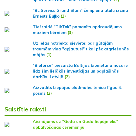
"BL Serviss Grand Slam" čempiona titulu izcīna
Ernests Buļko
(2)
Tiešraidē "TikTok" pamanīts apdraudējums
maziem bērniem
(3)
Uz ielas notriekta sieviete; par gūtajām
traumām viņa "apjautusi" tikai pēc atgriešanās
mājās
(1)
“Bioforce” piesaista Baltijas biometāna nozarē
līdz šim lielākās investīcijas un paplašinās
darbību Latvijā
(2)
Aizvadīts Liepājas pludmales tenisa līgas 4.
posms
(2)
Saistītie raksti
Aicinājums uz "Goda un Gada liepājnieks"
apbalvošanas ceremoniju