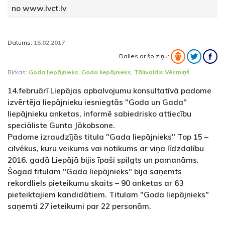
no www.lvct.lv
Datums:
15.02.2017
Dalies ar šo ziņu:
Birkas:
Goda liepājnieks
,
Gada liepājnieks
,
Tālivaldis Vēsmiņš
14.februārī Liepājas apbalvojumu konsultatīvā padome
izvērtēja liepājnieku iesniegtās "Goda un Gada"
liepājnieku anketas, informē sabiedrisko attiecību
speciāliste Gunta Jākobsone.
Padome izraudzījās titula "Gada liepājnieks" Top 15 –
cilvēkus, kuru veikums vai notikums ar viņa līdzdalību
2016. gadā Liepājā bijis īpaši spilgts un pamanāms.
Šogad titulam "Gada liepājnieks" bija saņemts
rekordliels pieteikumu skaits – 90 anketas ar 63
pieteiktajiem kandidātiem. Titulam "Goda liepājnieks"
saņemti 27 ieteikumi par 22 personām.