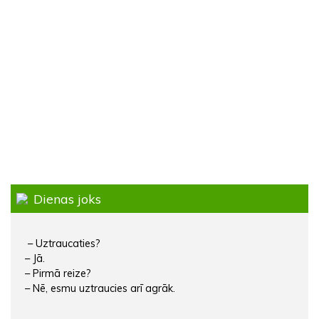
Dienas joks
– Uztraucaties?
– Jā.
– Pirmā reize?
– Nē, esmu uztraucies arī agrāk.