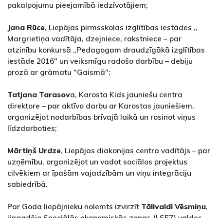
pakalpojumu pieejamībā iedzīvotājiem;
Jana Rūce
, Liepājas pirmsskolas izglītības iestādes ,,
Margrietiņa vadītāja, dzejniece, rakstniece – par
atzinību konkursā „Pedagogam draudzīgākā izglītības
iestāde 2016" un veiksmīgu radošo darbību – debiju
prozā ar grāmatu "Gaismā";
Tatjana Tarasov
a, Karosta Kids jauniešu centra
direktore – par aktīvo darbu ar Karostas jauniešiem,
organizējot nodarbības brīvajā laikā un rosinot viņus
līdzdarboties;
Mārtiņš Urdze
, Liepājas diakonijas centra vadītājs – par
uzņēmību, organizējot un vadot sociālos projektus
cilvēkiem ar īpašām vajadzībām un viņu integrāciju
sabiedrībā.
Par Goda liepājnieku nolemts izvirzīt
Tālivaldi Vēsmiņu
,
ilggadējo Speciālās ekonomiskās zonas (LSEZ) valdes