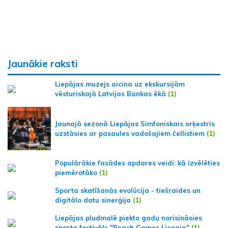
Jaunākie raksti
Liepājas muzejs aicina uz ekskursijām
vēsturiskajā Latvijas Bankas ēkā
(1)
Jaunajā sezonā Liepājas Simfoniskais orķestris
uzstāsies ar pasaules vadošajiem čellistiem
(1)
Populārākie fasādes apdares veidi: kā izvēlēties
piemērotāko
(1)
Sporta skatīšanās evolūcija - tiešraides un
digitālo datu sinerģija
(1)
Liepājas pludmalē piekto gadu norisināsies
sporta festivāls "Beach Games Liepaja"
(1)