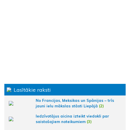
Lasītākie raksti
No Francijas, Meksikas un Spānijas – trīs
jauni ielu mākslas stāsti Liepājā
(2)
Iedzīvotājus aicina izteikt viedokli par
saistošajiem noteikumiem
(3)