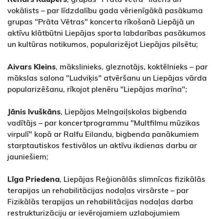
vokālists – par līdzdalību gada vērienīgākā pasākuma
grupas "Prāta Vētras" koncerta rīkošanā Liepājā un
aktīvu klātbūtni Liepājas sporta labdarības pasākumos
un kultūras notikumos, popularizējot Liepājas pilsētu;
Aivars Kleins
, mākslinieks, gleznotājs, koktēlnieks – par
mākslas salona "Ludviķis" atvēršanu un Liepājas vārda
popularizēšanu, rīkojot plenēru "Liepājas marīna";
Jānis Ivuškāns
, Liepājas Melngaiļskolas bigbenda
vadītājs – par koncertprogrammu "Multfilmu mūzikas
virpulī" kopā ar Ralfu Eilandu, bigbenda panākumiem
starptautiskos festivālos un aktīvu ikdienas darbu ar
jauniešiem;
Līga Priedena
, Liepājas Reģionālās slimnīcas fizikālās
terapijas un rehabilitācijas nodaļas virsārste – par
Fizikālās terapijas un rehabilitācijas nodaļas darba
restrukturizāciju ar ievērojamiem uzlabojumiem