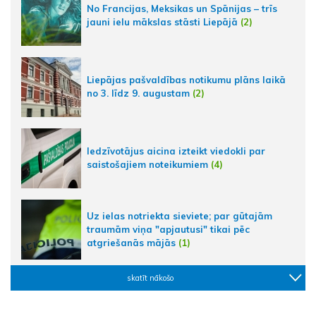
No Francijas, Meksikas un Spānijas – trīs
jauni ielu mākslas stāsti Liepājā
(2)
Liepājas pašvaldības notikumu plāns laikā
no 3. līdz 9. augustam
(2)
Iedzīvotājus aicina izteikt viedokli par
saistošajiem noteikumiem
(4)
Uz ielas notriekta sieviete; par gūtajām
traumām viņa "apjautusi" tikai pēc
atgriešanās mājās
(1)
skatīt nākošo