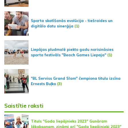
Sporta skatīšanās evolūcija - tiešraides un
digitālo datu sinerģija
(1)
Liepājas pludmalē piekto gadu norisināsies
sporta festivāls "Beach Games Liepaja"
(1)
"BL Serviss Grand Slam" čempiona titulu izcīna
Ernests Buļko
(3)
Saistītie raksti
Tituls "Goda liepājnieks 2023" Gunāram
Jēkabsonam, zināmi arī "Gada liepājnieki 2023"