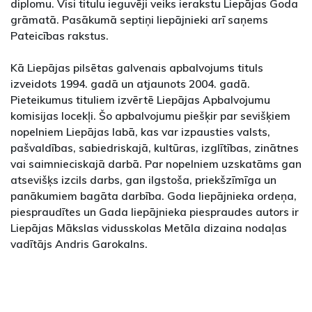
diplomu. Visi titulu ieguvēji veiks ierakstu Liepājas Goda
grāmatā. Pasākumā septiņi liepājnieki arī saņems
Pateicības rakstus.
Kā Liepājas pilsētas galvenais apbalvojums tituls
izveidots 1994. gadā un atjaunots 2004. gadā.
Pieteikumus tituliem izvērtē Liepājas Apbalvojumu
komisijas locekļi. Šo apbalvojumu piešķir par sevišķiem
nopelniem Liepājas labā, kas var izpausties valsts,
pašvaldības, sabiedriskajā, kultūras, izglītības, zinātnes
vai saimnieciskajā darbā. Par nopelniem uzskatāms gan
atsevišķs izcils darbs, gan ilgstoša, priekšzīmīga un
panākumiem bagāta darbība. Goda liepājnieka ordeņa,
piespraudītes un Gada liepājnieka piespraudes autors ir
Liepājas Mākslas vidusskolas Metāla dizaina nodaļas
vadītājs Andris Garokalns.