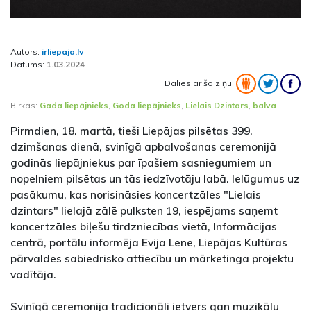
Autors:
irliepaja.lv
Datums:
1.03.2024
Dalies ar šo ziņu:
Birkas:
Gada liepājnieks
,
Goda liepājnieks
,
Lielais Dzintars
,
balva
Pirmdien, 18. martā, tieši Liepājas pilsētas 399.
dzimšanas dienā, svinīgā apbalvošanas ceremonijā
godinās liepājniekus par īpašiem sasniegumiem un
nopelniem pilsētas un tās iedzīvotāju labā. Ielūgumus uz
pasākumu, kas norisināsies koncertzāles "Lielais
dzintars" lielajā zālē pulksten 19, iespējams saņemt
koncertzāles biļešu tirdzniecības vietā, Informācijas
centrā, portālu informēja Evija Lene, Liepājas Kultūras
pārvaldes sabiedrisko attiecību un mārketinga projektu
vadītāja.
Svinīgā ceremonija tradicionāli ietvers gan muzikālu