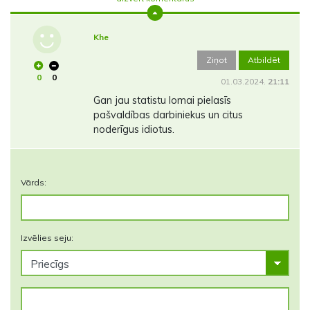
Khe
Ziņot
Atbildēt
0
0
01.03.2024.
21:11
Gan jau statistu lomai pielasīs
pašvaldības darbiniekus un citus
noderīgus idiotus.
Vārds:
Izvēlies seju: