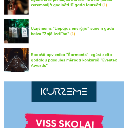
ceremonijā godināti šī gada laureāti
(1)
Uzņēmums "Liepājas enerģija" saņem gada
balvu "Zaļā izcilība"
(1)
Radošā apvienība "Šarmants" iegūst zelta
godalgu pasaules mēroga konkursā "Eventex
Awards"