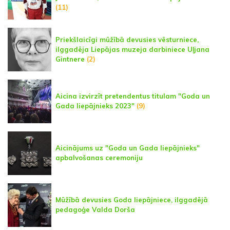
(11)
Priekšlaicīgi mūžībā devusies vēsturniece,
ilggadēja Liepājas muzeja darbiniece Uļjana
Gintnere
(2)
Aicina izvirzīt pretendentus titulam "Goda un
Gada liepājnieks 2023"
(9)
Aicinājums uz "Goda un Gada liepājnieks"
apbalvošanas ceremoniju
Mūžībā devusies Goda liepājniece, ilggadējā
pedagoģe Valda Dorša