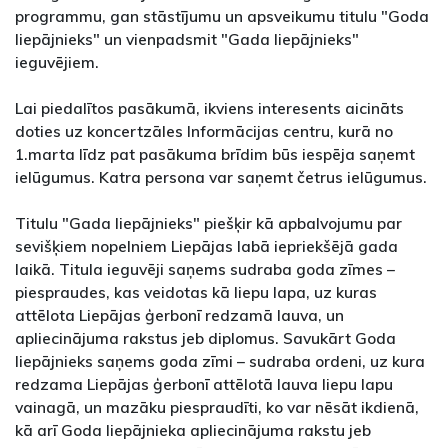
programmu, gan stāstījumu un apsveikumu titulu "Goda
liepājnieks" un vienpadsmit "Gada liepājnieks"
ieguvējiem.
Lai piedalītos pasākumā, ikviens interesents aicināts
doties uz koncertzāles Informācijas centru, kurā no
1.marta līdz pat pasākuma brīdim būs iespēja saņemt
ielūgumus. Katra persona var saņemt četrus ielūgumus.
Titulu "Gada liepājnieks" piešķir kā apbalvojumu par
sevišķiem nopelniem Liepājas labā iepriekšējā gada
laikā. Titula ieguvēji saņems sudraba goda zīmes –
piespraudes, kas veidotas kā liepu lapa, uz kuras
attēlota Liepājas ģerbonī redzamā lauva, un
apliecinājuma rakstus jeb diplomus. Savukārt Goda
liepājnieks saņems goda zīmi – sudraba ordeni, uz kura
redzama Liepājas ģerbonī attēlotā lauva liepu lapu
vainagā, un mazāku piespraudīti, ko var nēsāt ikdienā,
kā arī Goda liepājnieka apliecinājuma rakstu jeb