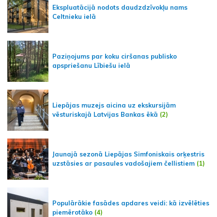
Ekspluatācijā nodots daudzdzīvokļu nams
Celtnieku ielā
Paziņojums par koku ciršanas publisko
apspriešanu Lībiešu ielā
Liepājas muzejs aicina uz ekskursijām
vēsturiskajā Latvijas Bankas ēkā
(2)
Jaunajā sezonā Liepājas Simfoniskais orķestris
uzstāsies ar pasaules vadošajiem čellistiem
(1)
Populārākie fasādes apdares veidi: kā izvēlēties
piemērotāko
(4)