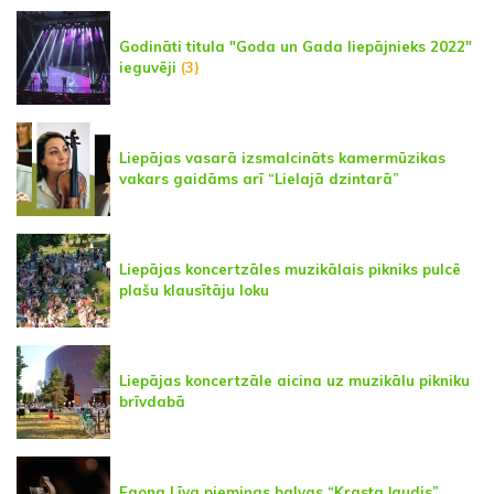
Godināti titula "Goda un Gada liepājnieks 2022"
ieguvēji
(3)
Liepājas vasarā izsmalcināts kamermūzikas
vakars gaidāms arī “Lielajā dzintarā”
Liepājas koncertzāles muzikālais pikniks pulcē
plašu klausītāju loku
Liepājas koncertzāle aicina uz muzikālu pikniku
brīvdabā
Egona Līva piemiņas balvas “Krasta ļaudis”