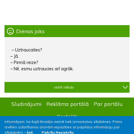
Dienas joks
– Uztraucaties?
– Jā.
– Pirmā reize?
– Nē, esmu uztraucies arī agrāk.
skatīt nākošo
Sludinājumi
Reklāma portālā
Par portālu
Kontakti
Informējam, ka šajā tīmekļa vietnē tiek izmantotas sīkdatnes. Pirms
izvēles izdarīšanas aicinām iepazīties ar papildus informāciju par
sīkdatnēm –
šeit.
Piekrītu
Nepiekrītu