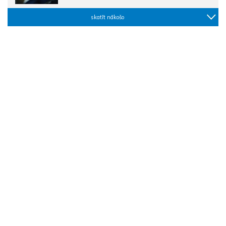
skatīt nākošo