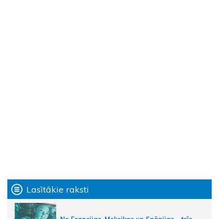
Lasītākie raksti
No Francijas, Meksikas un Spānijas – trīs