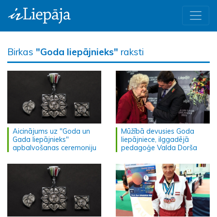
Birkas
"Goda liepājnieks"
raksti
Aicinājums uz "Goda un
Mūžībā devusies Goda
Gada liepājnieks"
liepājniece, ilggadējā
apbalvošanas ceremoniju
pedagoģe Valda Dorša