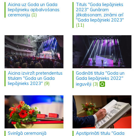
Aicina uz Goda un Gada
Tituls "Goda liepājnieks
liepājnieku apbalvošanas
2023" Gunāram
ceremoniju
(1)
Jēkabsonam, zināmi arī
"Gada liepājnieki 2023"
(11)
Aicina izvirzīt pretendentus
Godināti titula "Goda un
titulam "Goda un Gada
Gada liepājnieks 2022"
liepājnieks 2023"
(9)
ieguvēji
(3)
Svinīgā ceremonijā
Apstiprināti titulu "Gada