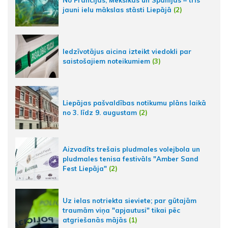
jauni ielu mākslas stāsti Liepājā
(2)
Iedzīvotājus aicina izteikt viedokli par
saistošajiem noteikumiem
(3)
Liepājas pašvaldības notikumu plāns laikā
no 3. līdz 9. augustam
(2)
Aizvadīts trešais pludmales volejbola un
pludmales tenisa festivāls "Amber Sand
Fest Liepāja"
(2)
Uz ielas notriekta sieviete; par gūtajām
traumām viņa "apjautusi" tikai pēc
atgriešanās mājās
(1)