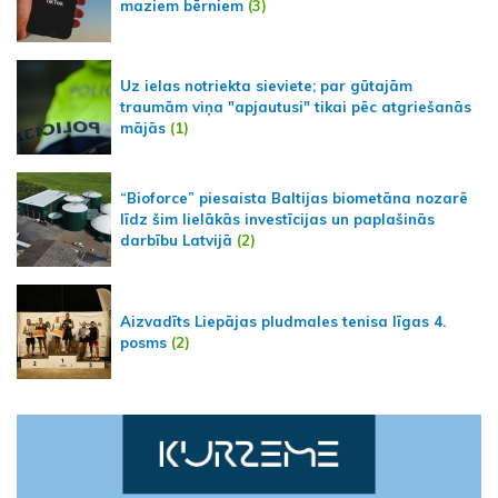
maziem bērniem
(3)
Uz ielas notriekta sieviete; par gūtajām
traumām viņa "apjautusi" tikai pēc atgriešanās
mājās
(1)
“Bioforce” piesaista Baltijas biometāna nozarē
līdz šim lielākās investīcijas un paplašinās
darbību Latvijā
(2)
Aizvadīts Liepājas pludmales tenisa līgas 4.
posms
(2)