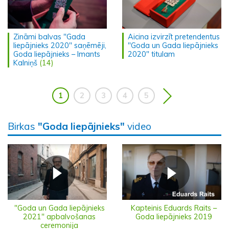
Zināmi balvas "Gada
Aicina izvirzīt pretendentus
liepājnieks 2020" saņēmēji,
"Goda un Gada liepājnieks
Goda liepājnieks – Imants
2020" titulam
Kalniņš
(14)
1
2
3
4
5
Birkas
"Goda liepājnieks"
video
"Goda un Gada liepājnieks
Kapteinis Eduards Raits –
2021" apbalvošanas
Goda liepājnieks 2019
ceremonija