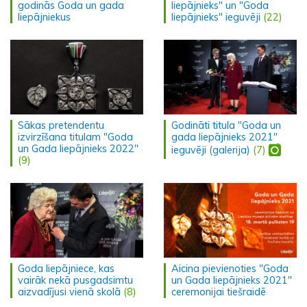
godinās Goda un gada
liepājnieks" un "Goda
liepājniekus
liepājnieks" ieguvēji
(22)
Sākas pretendentu
Godināti titula "Goda un
izvirzīšana titulam "Goda
gada liepājnieks 2021"
un Gada liepājnieks 2022"
ieguvēji (galerija)
(7)
(9)
Goda liepājniece, kas
Aicina pievienoties "Goda
vairāk nekā pusgadsimtu
un Gada liepājnieks 2021"
aizvadījusi vienā skolā
(8)
ceremonijai tiešraidē