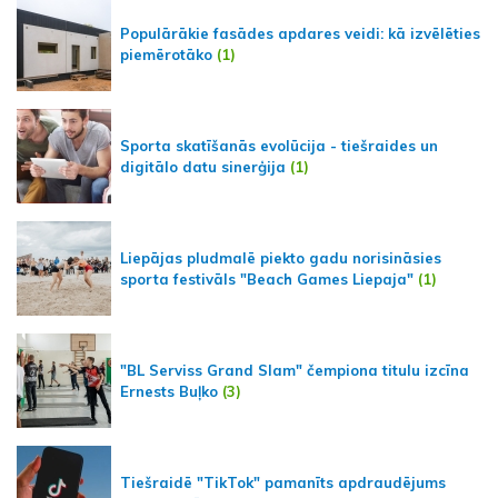
Populārākie fasādes apdares veidi: kā izvēlēties
piemērotāko
(1)
Sporta skatīšanās evolūcija - tiešraides un
digitālo datu sinerģija
(1)
Liepājas pludmalē piekto gadu norisināsies
sporta festivāls "Beach Games Liepaja"
(1)
"BL Serviss Grand Slam" čempiona titulu izcīna
Ernests Buļko
(3)
Tiešraidē "TikTok" pamanīts apdraudējums