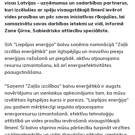
visas Latvijas - uzņēmumus un sadarbības partnerus,
kuri izcēlušies ar spēju visaugstākajā līmenī ievērot
vides prasības un pēc savas iniciatīvas rīkojušies, lai
samazinātu savas darbības ietekmi uz vidi, informē
Zane Ģirne, Sabiedrisko attiecību speciāliste.
SIA "Liepājas enerģija" balvu saņēma nominācijā "Zaļā
izcilība enerģētikā" par ilgtspējīgu un inovatīvu pieeju
enerģijas ražošanā un piegādē, aktīvu atjaunojamo
resursu izmantošanu, kā arī energoefektivitātes
paaugstināšanu.
"Saņemt "Zaļās izcilības" balvu enerģētikā ir augsts
novērtējums un vienlaikus apliecinājums tam, ka mūsu
izvēlētais ilgtspējas kurss ir pareizs. "Liepājas enerģija"
jau gadiem mērķtiecīgi iegulda atjaunojamo
energoresursu izmantošanā, efektīvu tehnoloģiju
attīstībā un vides prasību ievērošanā visaugstākajā
līmenī. Šī balva stiprina mūsu pārliecību turpināt virzīties
uz klimatneitrālu un videi draudzīgu nākotni, vienlaikus