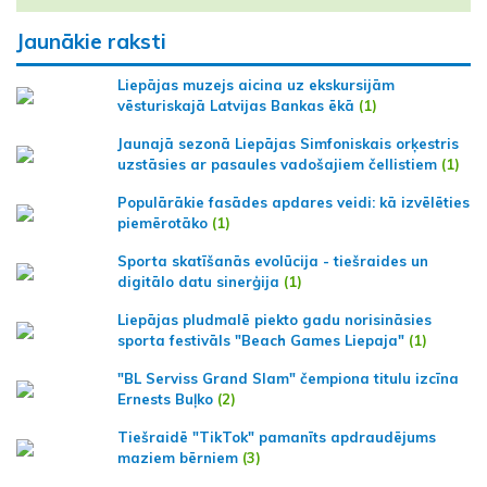
Jaunākie raksti
Liepājas muzejs aicina uz ekskursijām
vēsturiskajā Latvijas Bankas ēkā
(1)
Jaunajā sezonā Liepājas Simfoniskais orķestris
uzstāsies ar pasaules vadošajiem čellistiem
(1)
Populārākie fasādes apdares veidi: kā izvēlēties
piemērotāko
(1)
Sporta skatīšanās evolūcija - tiešraides un
digitālo datu sinerģija
(1)
Liepājas pludmalē piekto gadu norisināsies
sporta festivāls "Beach Games Liepaja"
(1)
"BL Serviss Grand Slam" čempiona titulu izcīna
Ernests Buļko
(2)
Tiešraidē "TikTok" pamanīts apdraudējums
maziem bērniem
(3)