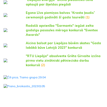
aptaujā par šķeldas piegādi
Egona Līva piemiņas balvas “Krasta ļaudis”
ceremonijā godināti šī gada laureāti
(1)
Radošā apvienība "Šarmants" iegūst zelta
godalgu pasaules mēroga konkursā "Eventex
Awards"
Aicina balsot par Liepājas būvēm skates "Gada
labākā būve Latvijā 2023" konkursā
"RTU Liepāja" absolvente Grēta Girvaite izcīna
pirmo vietu zinātniski pētniecisko darbu
konkursā
(2)