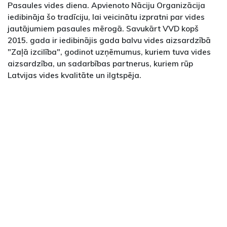
Pasaules vides diena. Apvienoto Nāciju Organizācija
iedibināja šo tradīciju, lai veicinātu izpratni par vides
jautājumiem pasaules mērogā. Savukārt VVD kopš
2015. gada ir iedibinājis gada balvu vides aizsardzībā
"Zaļā izcilība", godinot uzņēmumus, kuriem tuva vides
aizsardzība, un sadarbības partnerus, kuriem rūp
Latvijas vides kvalitāte un ilgtspēja.