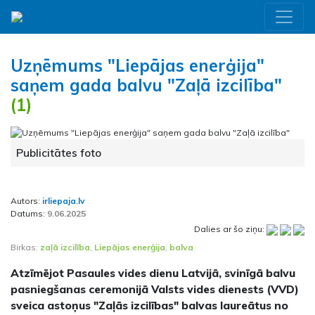
Uzņēmums "Liepājas enerģija"
saņem gada balvu "Zaļā izcilība"
(1)
Publicitātes foto
Autors:
irliepaja.lv
Datums:
9.06.2025
Dalies ar šo ziņu:
Birkas:
zaļā izcilība
,
Liepājas enerģija
,
balva
Atzīmējot Pasaules vides dienu Latvijā, svinīgā balvu
pasniegšanas ceremonijā Valsts vides dienests (VVD)
sveica astoņus "Zaļās izcilības" balvas laureātus no