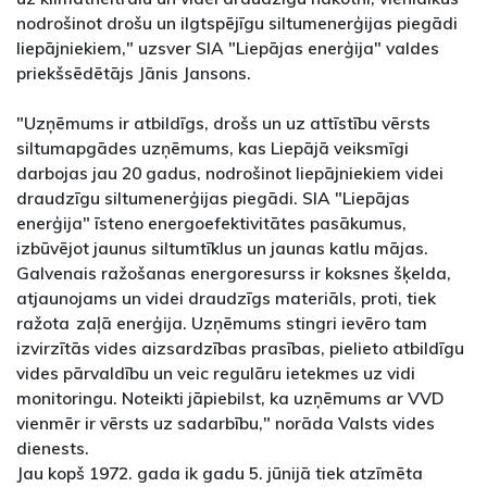
nodrošinot drošu un ilgtspējīgu siltumenerģijas piegādi
liepājniekiem," uzsver SIA "Liepājas enerģija" valdes
priekšsēdētājs Jānis Jansons.
"Uzņēmums ir atbildīgs, drošs un uz attīstību vērsts
siltumapgādes uzņēmums, kas Liepājā veiksmīgi
darbojas jau 20 gadus, nodrošinot liepājniekiem videi
draudzīgu siltumenerģijas piegādi. SIA "Liepājas
enerģija" īsteno energoefektivitātes pasākumus,
izbūvējot jaunus siltumtīklus un jaunas katlu mājas.
Galvenais ražošanas energoresurss ir koksnes šķelda,
atjaunojams un videi draudzīgs materiāls, proti, tiek
ražota zaļā enerģija. Uzņēmums stingri ievēro tam
izvirzītās vides aizsardzības prasības, pielieto atbildīgu
vides pārvaldību un veic regulāru ietekmes uz vidi
monitoringu. Noteikti jāpiebilst, ka uzņēmums ar VVD
vienmēr ir vērsts uz sadarbību," norāda Valsts vides
dienests.
Jau kopš 1972. gada ik gadu 5. jūnijā tiek atzīmēta