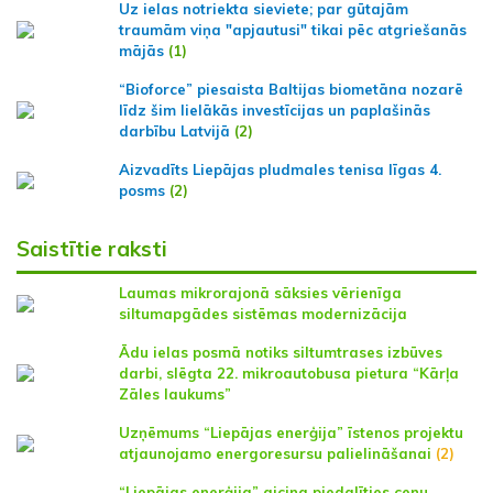
Uz ielas notriekta sieviete; par gūtajām
traumām viņa "apjautusi" tikai pēc atgriešanās
mājās
(1)
“Bioforce” piesaista Baltijas biometāna nozarē
līdz šim lielākās investīcijas un paplašinās
darbību Latvijā
(2)
Aizvadīts Liepājas pludmales tenisa līgas 4.
posms
(2)
Saistītie raksti
Laumas mikrorajonā sāksies vērienīga
siltumapgādes sistēmas modernizācija
Ādu ielas posmā notiks siltumtrases izbūves
darbi, slēgta 22. mikroautobusa pietura “Kārļa
Zāles laukums”
Uzņēmums “Liepājas enerģija” īstenos projektu
atjaunojamo energoresursu palielināšanai
(2)
“Liepājas enerģija” aicina piedalīties cenu