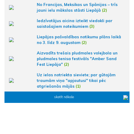
No Francijas, Meksikas un Spānijas – trīs
jauni ielu mākslas stāsti Liepājā
(2)
Iedzīvotājus aicina izteikt viedokli par
saistošajiem noteikumiem
(3)
Liepājas pašvaldības notikumu plāns laikā
no 3. līdz 9. augustam
(2)
Aizvadīts trešais pludmales volejbola un
pludmales tenisa festivāls "Amber Sand
Fest Liepāja"
(2)
Uz ielas notriekta sieviete; par gūtajām
traumām viņa "apjautusi" tikai pēc
atgriešanās mājās
(1)
skatīt nākošo