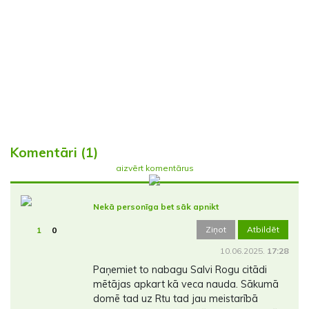
Komentāri (1)
aizvērt komentārus
Nekā personīga bet sāk apnikt
Ziņot
Atbildēt
1
0
10.06.2025.
17:28
Paņemiet to nabagu Salvi Rogu citādi
mētājas apkart kā veca nauda. Sākumā
domē tad uz Rtu tad jau meistarībā