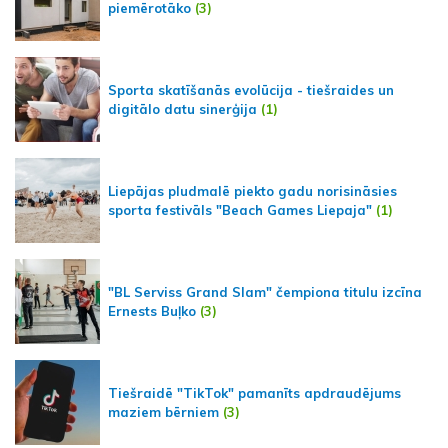
piemērotāko
(3)
Sporta skatīšanās evolūcija - tiešraides un
digitālo datu sinerģija
(1)
Liepājas pludmalē piekto gadu norisināsies
sporta festivāls "Beach Games Liepaja"
(1)
"BL Serviss Grand Slam" čempiona titulu izcīna
Ernests Buļko
(3)
Tiešraidē "TikTok" pamanīts apdraudējums
maziem bērniem
(3)