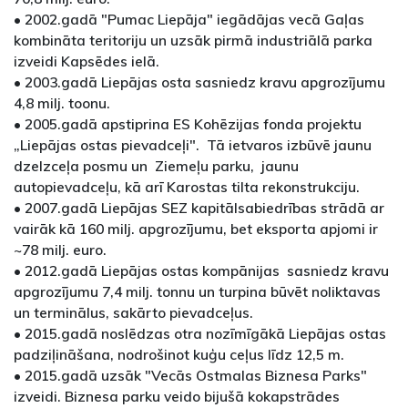
• 2002.gadā "Pumac Liepāja" iegādājas vecā Gaļas
kombināta teritoriju un uzsāk pirmā industriālā parka
izveidi Kapsēdes ielā.
• 2003.gadā Liepājas osta sasniedz kravu apgrozījumu
4,8 milj. toonu.
• 2005.gadā apstiprina ES Kohēzijas fonda projektu
„Liepājas ostas pievadceļi". Tā ietvaros izbūvē jaunu
dzelzceļa posmu un Ziemeļu parku, jaunu
autopievadceļu, kā arī Karostas tilta rekonstrukciju.
• 2007.gadā Liepājas SEZ kapitālsabiedrības strādā ar
vairāk kā 160 milj. apgrozījumu, bet eksporta apjomi ir
~78 milj. euro.
• 2012.gadā Liepājas ostas kompānijas sasniedz kravu
apgrozījumu 7,4 milj. tonnu un turpina būvēt noliktavas
un terminālus, sakārto pievadceļus.
• 2015.gadā noslēdzas otra nozīmīgākā Liepājas ostas
padziļināšana, nodrošinot kuģu ceļus līdz 12,5 m.
• 2015.gadā uzsāk "Vecās Ostmalas Biznesa Parks"
izveidi. Biznesa parku veido bijušā kokapstrādes