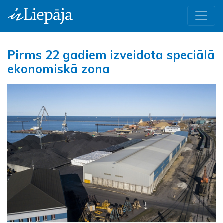
Pirms 22 gadiem izveidota speciālā
ekonomiskā zona