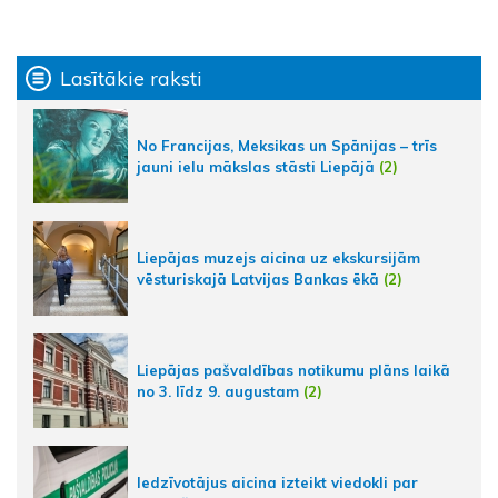
Lasītākie raksti
No Francijas, Meksikas un Spānijas – trīs
jauni ielu mākslas stāsti Liepājā
(2)
Liepājas muzejs aicina uz ekskursijām
vēsturiskajā Latvijas Bankas ēkā
(2)
Liepājas pašvaldības notikumu plāns laikā
no 3. līdz 9. augustam
(2)
Iedzīvotājus aicina izteikt viedokli par