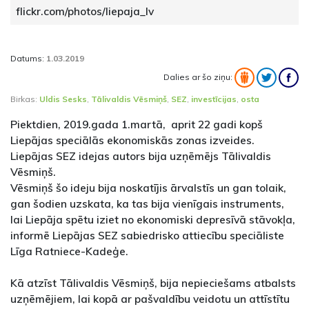
flickr.com/photos/liepaja_lv
Datums:
1.03.2019
Dalies ar šo ziņu:
Birkas:
Uldis Sesks
,
Tālivaldis Vēsmiņš
,
SEZ
,
investīcijas
,
osta
Piektdien, 2019.gada 1.martā, aprit 22 gadi kopš
Liepājas speciālās ekonomiskās zonas izveides.
Liepājas SEZ idejas autors bija uzņēmējs Tālivaldis
Vēsmiņš.
Vēsmiņš šo ideju bija noskatījis ārvalstīs un gan tolaik,
gan šodien uzskata, ka tas bija vienīgais instruments,
lai Liepāja spētu iziet no ekonomiski depresīvā stāvokļa,
informē Liepājas SEZ sabiedrisko attiecību speciāliste
Līga Ratniece-Kadeģe.
Kā atzīst Tālivaldis Vēsmiņš, bija nepieciešams atbalsts
uzņēmējiem, lai kopā ar pašvaldību veidotu un attīstītu