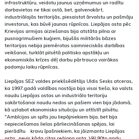
infrastruktūru, veidotu jaunus uzņēmumus un radītu
darbavietas ne tikai ostā, bet, galvenokārt,
industriālajās teritorijās, piesaistot ārvalstu un pašmāju
investorus, kas būvē jaunas rūpnīcas. Liepājas osta pēc
Krievijas armijas aiziešanas bija atstāta pilna ar
pusnogrimušiem kuģiem, bijušās militārās bāzes
teritorijas nebija piemērotas saimnieciskās darbības
veikšanai, turklāt pilsētā politisko apstākļu un
ekonomiskās krīzes dēļ darbu pārtrauca vairākas
padomju laiku rūpnīcas.
Liepājas SEZ valdes priekšsēdētājs Uldis Sesks atceras,
ka 1997.gadā valdības nostāja bija visai tieša, ka valsts
naudu Liepājas ostas un industriālo teritoriju
sakārtošanai naudu nedos un pašiem vien bija jādomā,
kā uzlabot ekonomisko situāciju un attīstīt pilsētu.
"Ambīcijas un spīts jau liepājniekiem bija, bet bija
nepieciešamas lielas pārliecināšanas spējas, lai
pierādītu kravu īpašniekiem, ka jāizmanto Liepājas
osta , nevis kāda citas reģiona osta. Vēl 90to gadu