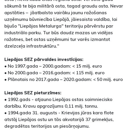
sākumā te bija militārā osta, tagad graudu osta. Nevar
apstāties – jāatbalsta vairāku jaunu ražošanas
uzņēmumu būvniecība Liepājā, jāiesaista valdība, lai
bijušo "Liepājas Metalurga" teritoriju pārvērstu par
industriālo parku. Tur būs daudz mazas un vidējas
ražotnes, bet ostas uzņēmumi tur varēs izmantot
dzelzceļa infrastruktūru."
Liepājas SEZ pārvaldes investīcijas:
• No 1997.gada – 2000.gadam: < 15 milj. euro
• No 2000.gada – 2016.gadam: < 115 milj. euro
• Plānotais no 2017.gada – 2020.gadam: < 50 milj. euro
Liepājas SEZ pieturzīmes:
• 1992.gads - atjauno Liepājas ostas saimniecisko
darbību. Kravu apgrozījums 0,11 milj. tonnu.
• 1994.gada 31. augusts - Krievijas jūras kara flote
atstāj Liepājas ostu un tās akvatorijā 37 grimekļus,
degradētas teritorijas un piesārņojumu.