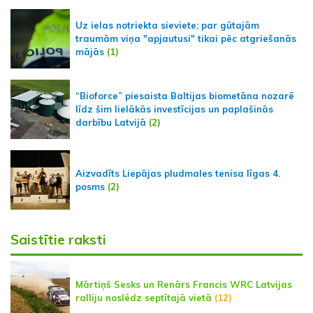
Uz ielas notriekta sieviete; par gūtajām
traumām viņa "apjautusi" tikai pēc atgriešanās
mājās
(1)
“Bioforce” piesaista Baltijas biometāna nozarē
līdz šim lielākās investīcijas un paplašinās
darbību Latvijā
(2)
Aizvadīts Liepājas pludmales tenisa līgas 4.
posms
(2)
Saistītie raksti
Mārtiņš Sesks un Renārs Francis WRC Latvijas
ralliju noslēdz septītajā vietā
(12)