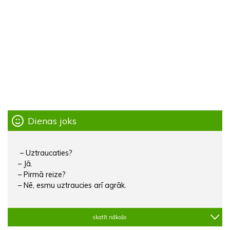
Dienas joks
– Uztraucaties?
– Jā.
– Pirmā reize?
– Nē, esmu uztraucies arī agrāk.
skatīt nākošo