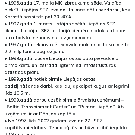
• 1996.gada 17. maija MK izbraukuma sēde. Valdība
piekrīt Liepājas SEZ izveidei, lai mazinātu bezdarbu, kas
Karostā sasniedz pat 30-40%.
• 1997.gada 1. marts – stājas spēkā Liepājas SEZ
likums. Liepājas SEZ teritorijā piemēro nodokļu atlaides
un atbalsta mehānismus uzņēmumiem.
• 1997.gadā rekonstruē Dienvidu molu un osta sasniedz
2,2 milj. tonnu apgrozījumu.
• 1999.gadā izbūvē Liepājas ostas auto pievadceļa
pirmo kārtu un izstrādā ilgtermiņa infrastruktūras
attīstības plānu.
• 1999.gadā notiek pirmie Liepājas ostas
padziļināšanas darbi, kas ļauj apkalpot kuģus ar iegrimi
līdz 10,5 m.
• 1999.gadā darbu uzsāk pirmie ārvalstu uzņēmumi –
"Baltic Transhipment Center" un "Pumac Liepāja". Abi
uzņēmumi ir ar Dānijas kapitālu.
• No 1997. līdz 2002.gadam izveido 27 LSEZ
kapitālsabiedrības. Tehnoloģijās un būvniecībā iegulda
70,8 milj. euro.