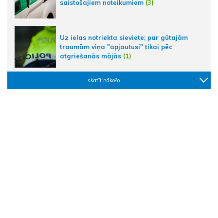
saistošajiem noteikumiem
(3)
Uz ielas notriekta sieviete; par gūtajām
traumām viņa "apjautusi" tikai pēc
atgriešanās mājās
(1)
skatīt nākošo