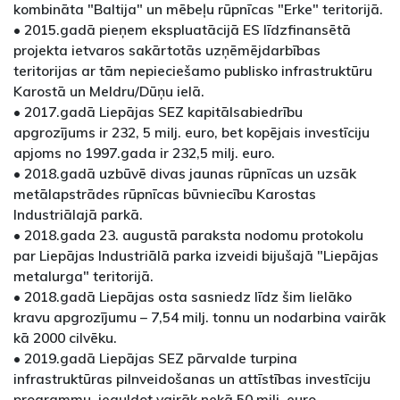
kombināta "Baltija" un mēbeļu rūpnīcas "Erke" teritorijā.
• 2015.gadā pieņem ekspluatācijā ES līdzfinansētā
projekta ietvaros sakārtotās uzņēmējdarbības
teritorijas ar tām nepieciešamo publisko infrastruktūru
Karostā un Meldru/Dūņu ielā.
• 2017.gadā Liepājas SEZ kapitālsabiedrību
apgrozījums ir 232, 5 milj. euro, bet kopējais investīciju
apjoms no 1997.gada ir 232,5 milj. euro.
• 2018.gadā uzbūvē divas jaunas rūpnīcas un uzsāk
metālapstrādes rūpnīcas būvniecību Karostas
Industriālajā parkā.
• 2018.gada 23. augustā paraksta nodomu protokolu
par Liepājas Industriālā parka izveidi bijušajā "Liepājas
metalurga" teritorijā.
• 2018.gadā Liepājas osta sasniedz līdz šim lielāko
kravu apgrozījumu – 7,54 milj. tonnu un nodarbina vairāk
kā 2000 cilvēku.
• 2019.gadā Liepājas SEZ pārvalde turpina
infrastruktūras pilnveidošanas un attīstības investīciju
programmu, ieguldot vairāk nekā 50 milj. euro.