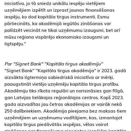
iniciatīva, jo tā sniedz unikālu iespēju vietējiem
uzņēmējiem izpētīt un izprast jaunas finansēšanas
iespēju, ko dod kapitāla tirgus instrumenti. Esmu
pārliecināts, ka akadēmijā iegūtās zināšanas var
palīdzēt veicināt ne tikai uzņēmumu izaugsmi, bet arī
mūsu reģiona vispārējo ekonomisko izaugsmi un
ilgtspēju."
Par "Signet Bank" "Kapitāla tirgus akadēmiju"
"Signet Bank" "Kapitāla tirgus akadēmija" ir 2023. gadā
aizsākta ilgtermiņa sabiedriskā iniciatīva ar mērķi,
paaugstināt vietējo uzņēmēju kapitāla tirgus pratību.
Akadēmiju tiks rīkota regulāri un norisināsies gan Rīgā,
gan Latvijas lielākajos reģionālajos centros. Kopš 2023.
gada aizvadītas jau četras akadēmijas ar vairāk nekā
250 dalībniekiem. Akadēmija pieejama bez maksas tiem
uzņēmējiem un uzņēmumu vadītājiem, kas, izmantojot
kapitāla tirgus piedāvātās iespējas, vēlas vairot