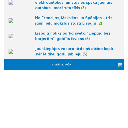
elektroautobusi un stāsies spēkā jaunais
autobusu maršrutu tīkls
(3)
No Francijas, Meksikas un Spānijas – trīs
jauni ielu mākslas stāsti Liepājā
(2)
Liepājā notiks parka svētki "Liepāja bez
barjerām", gaidīts ikviens
(5)
JaunLiepājas vakara tirdziņš aicina kopā
svinēt divu gadu jubileju
(5)
skatīt nākošo