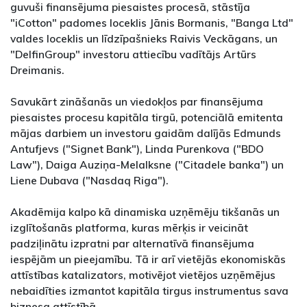
guvuši finansējuma piesaistes procesā, stāstīja
"iCotton" padomes loceklis Jānis Bormanis, "Banga Ltd"
valdes loceklis un līdzīpašnieks Raivis Veckāgans, un
"DelfinGroup" investoru attiecību vadītājs Artūrs
Dreimanis.
Savukārt zināšanās un viedokļos par finansējuma
piesaistes procesu kapitāla tirgū, potenciālā emitenta
mājas darbiem un investoru gaidām dalījās Edmunds
Antufjevs ("Signet Bank"), Linda Purenkova ("BDO
Law"), Daiga Auziņa-Melalksne ("Citadele banka") un
Liene Dubava ("Nasdaq Riga").
Akadēmija kalpo kā dinamiska uzņēmēju tikšanās un
izglītošanās platforma, kuras mērķis ir veicināt
padziļinātu izpratni par alternatīvā finansējuma
iespējām un pieejamību. Tā ir arī vietējās ekonomiskās
attīstības katalizators, motivējot vietējos uzņēmējus
nebaidīties izmantot kapitāla tirgus instrumentus sava
biznesa attīstībā.