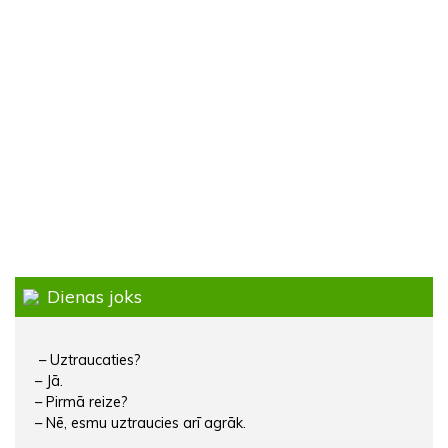
Dienas joks
– Uztraucaties?
– Jā.
– Pirmā reize?
– Nē, esmu uztraucies arī agrāk.