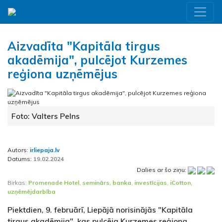
Aizvadīta "Kapitāla tirgus
akadēmija", pulcējot Kurzemes
reģiona uzņēmējus
Foto: Valters Pelns
Autors:
irliepaja.lv
Datums:
19.02.2024
Dalies ar šo ziņu:
Birkas:
Promenade Hotel
,
seminārs
,
banka
,
investīcijas
,
iCotton
,
uzņēmējdarbība
Piektdien, 9. februārī, Liepājā norisinājās "Kapitāla
tirgus akadēmija", kas pulcēja Kurzemes reģiona