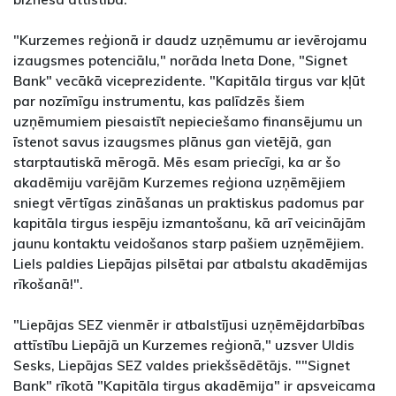
"Kurzemes reģionā ir daudz uzņēmumu ar ievērojamu
izaugsmes potenciālu," norāda Ineta Done, "Signet
Bank" vecākā viceprezidente. "Kapitāla tirgus var kļūt
par nozīmīgu instrumentu, kas palīdzēs šiem
uzņēmumiem piesaistīt nepieciešamo finansējumu un
īstenot savus izaugsmes plānus gan vietējā, gan
starptautiskā mērogā. Mēs esam priecīgi, ka ar šo
akadēmiju varējām Kurzemes reģiona uzņēmējiem
sniegt vērtīgas zināšanas un praktiskus padomus par
kapitāla tirgus iespēju izmantošanu, kā arī veicinājām
jaunu kontaktu veidošanos starp pašiem uzņēmējiem.
Liels paldies Liepājas pilsētai par atbalstu akadēmijas
rīkošanā!".
"Liepājas SEZ vienmēr ir atbalstījusi uzņēmējdarbības
attīstību Liepājā un Kurzemes reģionā," uzsver Uldis
Sesks, Liepājas SEZ valdes priekšsēdētājs. ""Signet
Bank" rīkotā "Kapitāla tirgus akadēmija" ir apsveicama