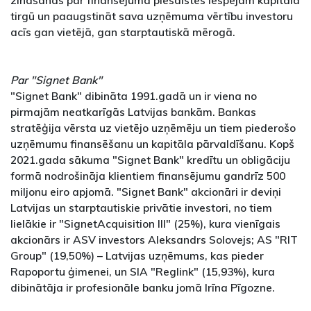
zināšanas par finansējuma piesaistes iespējām kapitāla
tirgū un paaugstināt sava uzņēmuma vērtību investoru
acīs gan vietējā, gan starptautiskā mērogā.
Par "Signet Bank"
"Signet Bank" dibināta 1991.gadā un ir viena no
pirmajām neatkarīgās Latvijas bankām. Bankas
stratēģija vērsta uz vietējo uzņēmēju un tiem piederošo
uzņēmumu finansēšanu un kapitāla pārvaldīšanu. Kopš
2021.gada sākuma "Signet Bank" kredītu un obligāciju
formā nodrošināja klientiem finansējumu gandrīz 500
miljonu eiro apjomā. "Signet Bank" akcionāri ir deviņi
Latvijas un starptautiskie privātie investori, no tiem
lielākie ir "SignetAcquisition III" (25%), kura vienīgais
akcionārs ir ASV investors Aleksandrs Solovejs; AS "RIT
Group" (19,50%) – Latvijas uzņēmums, kas pieder
Rapoportu ģimenei, un SIA "Reglink" (15,93%), kura
dibinātāja ir profesionāle banku jomā Irīna Pīgozne.