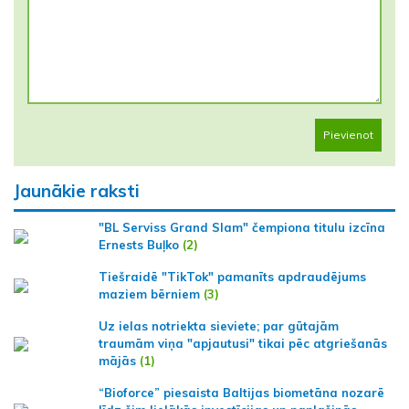
Pievienot
Jaunākie raksti
"BL Serviss Grand Slam" čempiona titulu izcīna
Ernests Buļko
(2)
Tiešraidē "TikTok" pamanīts apdraudējums
maziem bērniem
(3)
Uz ielas notriekta sieviete; par gūtajām
traumām viņa "apjautusi" tikai pēc atgriešanās
mājās
(1)
“Bioforce” piesaista Baltijas biometāna nozarē