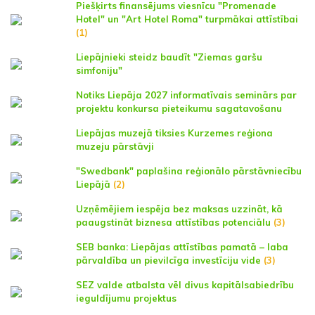
Piešķirts finansējums viesnīcu "Promenade
Hotel" un "Art Hotel Roma" turpmākai attīstībai
(1)
Liepājnieki steidz baudīt "Ziemas garšu
simfoniju"
Notiks Liepāja 2027 informatīvais seminārs par
projektu konkursa pieteikumu sagatavošanu
Liepājas muzejā tiksies Kurzemes reģiona
muzeju pārstāvji
"Swedbank" paplašina reģionālo pārstāvniecību
Liepājā
(2)
Uzņēmējiem iespēja bez maksas uzzināt, kā
paaugstināt biznesa attīstības potenciālu
(3)
SEB banka: Liepājas attīstības pamatā – laba
pārvaldība un pievilcīga investīciju vide
(3)
SEZ valde atbalsta vēl divus kapitālsabiedrību
ieguldījumu projektus