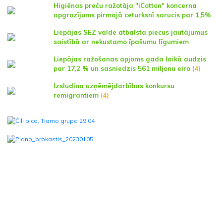
Higiēnas preču ražotāja "iCotton" koncerna
apgrozījums pirmajā ceturksnī sarucis par 1,5%
Liepājas SEZ valde atbalsta piecus jautājumus
saistībā ar nekustamo īpašumu līgumiem
Liepājas ražošanas apjoms gada laikā audzis
par 17,2 % un sasniedzis 561 miljonu eiro
(4)
Izsludina uzņēmējdarbības konkursu
remigrantiem
(4)