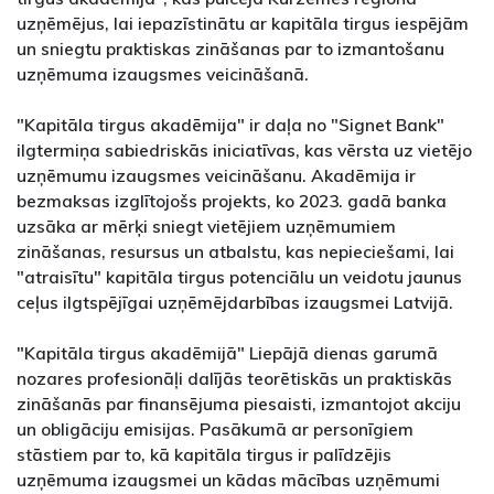
uzņēmējus, lai iepazīstinātu ar kapitāla tirgus iespējām
un sniegtu praktiskas zināšanas par to izmantošanu
uzņēmuma izaugsmes veicināšanā.
"Kapitāla tirgus akadēmija" ir daļa no "Signet Bank"
ilgtermiņa sabiedriskās iniciatīvas, kas vērsta uz vietējo
uzņēmumu izaugsmes veicināšanu. Akadēmija ir
bezmaksas izglītojošs projekts, ko 2023. gadā banka
uzsāka ar mērķi sniegt vietējiem uzņēmumiem
zināšanas, resursus un atbalstu, kas nepieciešami, lai
"atraisītu" kapitāla tirgus potenciālu un veidotu jaunus
ceļus ilgtspējīgai uzņēmējdarbības izaugsmei Latvijā.
"Kapitāla tirgus akadēmijā" Liepājā dienas garumā
nozares profesionāļi dalījās teorētiskās un praktiskās
zināšanās par finansējuma piesaisti, izmantojot akciju
un obligāciju emisijas. Pasākumā ar personīgiem
stāstiem par to, kā kapitāla tirgus ir palīdzējis
uzņēmuma izaugsmei un kādas mācības uzņēmumi