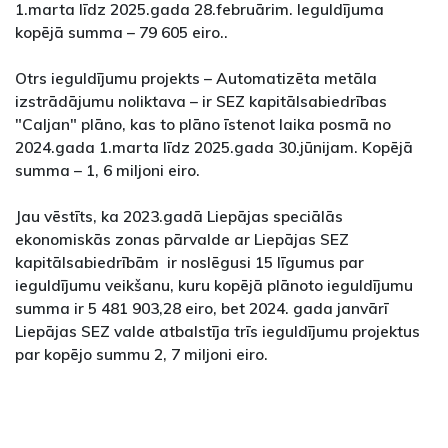
1.marta līdz 2025.gada 28.februārim. Ieguldījuma
kopējā summa – 79 605 eiro..
Otrs ieguldījumu projekts – Automatizēta metāla
izstrādājumu noliktava – ir SEZ kapitālsabiedrības
"Caljan" plāno, kas to plāno īstenot laika posmā no
2024.gada 1.marta līdz 2025.gada 30.jūnijam. Kopējā
summa – 1, 6 miljoni eiro.
Jau vēstīts, ka 2023.gadā Liepājas speciālās
ekonomiskās zonas pārvalde ar Liepājas SEZ
kapitālsabiedrībām ir noslēgusi 15 līgumus par
ieguldījumu veikšanu, kuru kopējā plānoto ieguldījumu
summa ir 5 481 903,28 eiro, bet 2024. gada janvārī
Liepājas SEZ valde atbalstīja trīs ieguldījumu projektus
par kopējo summu 2, 7 miljoni eiro.