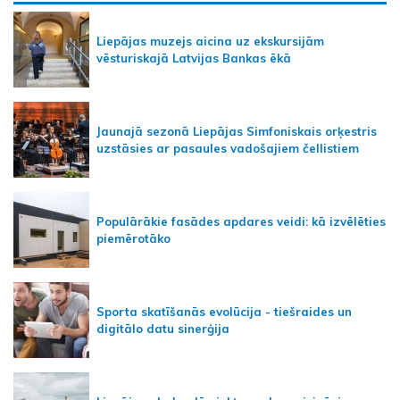
Liepājas muzejs aicina uz ekskursijām
vēsturiskajā Latvijas Bankas ēkā
Jaunajā sezonā Liepājas Simfoniskais orķestris
uzstāsies ar pasaules vadošajiem čellistiem
Populārākie fasādes apdares veidi: kā izvēlēties
piemērotāko
Sporta skatīšanās evolūcija - tiešraides un
digitālo datu sinerģija