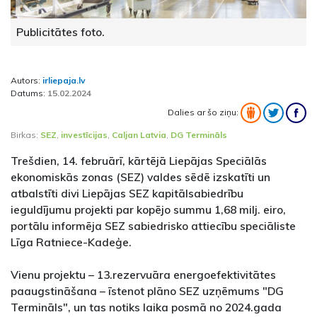
Publicitātes foto.
Autors:
irliepaja.lv
Datums:
15.02.2024
Dalies ar šo ziņu:
Birkas:
SEZ
,
investīcijas
,
Caljan Latvia
,
DG Termināls
Trešdien, 14. februārī, kārtējā Liepājas Speciālās
ekonomiskās zonas (SEZ) valdes sēdē izskatīti un
atbalstīti divi Liepājas SEZ kapitālsabiedrību
ieguldījumu projekti par kopējo summu 1,68 milj. eiro,
portālu informēja SEZ sabiedrisko attiecību speciāliste
Līga Ratniece-Kadeģe.
Vienu projektu – 13.rezervuāra energoefektivitātes
paaugstināšana – īstenot plāno SEZ uzņēmums "DG
Termināls", un tas notiks laika posmā no 2024.gada