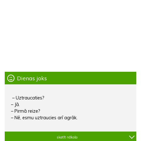
Dienas joks
– Uztraucaties?
– Jā.
– Pirmā reize?
– Nē, esmu uztraucies arī agrāk.
skatīt nākošo