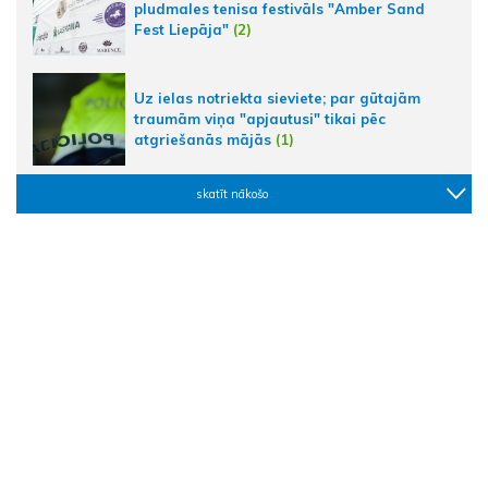
pludmales tenisa festivāls "Amber Sand
Fest Liepāja"
(2)
Uz ielas notriekta sieviete; par gūtajām
traumām viņa "apjautusi" tikai pēc
atgriešanās mājās
(1)
skatīt nākošo