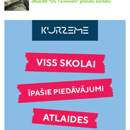
atbalstīt "DG Termināls" plānoto darbību