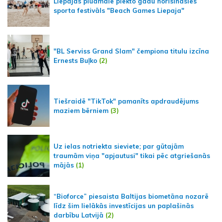
Liepājas pludmalē piekto gadu norisināsies
sporta festivāls "Beach Games Liepaja"
"BL Serviss Grand Slam" čempiona titulu izcīna
Ernests Buļko
(2)
Tiešraidē "TikTok" pamanīts apdraudējums
maziem bērniem
(3)
Uz ielas notriekta sieviete; par gūtajām
traumām viņa "apjautusi" tikai pēc atgriešanās
mājās
(1)
“Bioforce” piesaista Baltijas biometāna nozarē
līdz šim lielākās investīcijas un paplašinās
darbību Latvijā
(2)