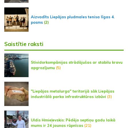
Aizvadīts Liepājas pludmales tenisa līgas 4.
posms
(2)
Saistītie raksti
Stividorkompānijas strādājušas ar stabilu kravu
apgrozījumu
(5)
"Liepājas metalurga" teritorijā sāk Liepājas
industriālā parka infrastruktūras izbūvi
(3)
Uldis Hmieļevskis: Pēdējo septiņu gadu laikā
mums ir 24 jaunas rūpnīcas
(21)