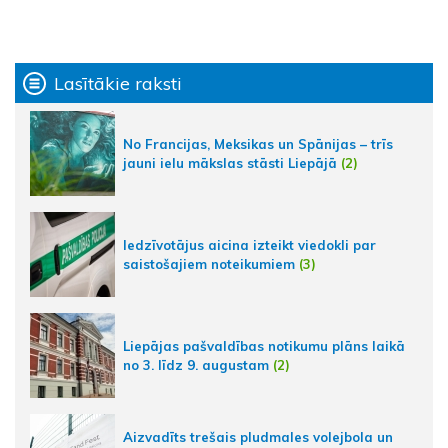
Lasītākie raksti
No Francijas, Meksikas un Spānijas – trīs
jauni ielu mākslas stāsti Liepājā
(2)
Iedzīvotājus aicina izteikt viedokli par
saistošajiem noteikumiem
(3)
Liepājas pašvaldības notikumu plāns laikā
no 3. līdz 9. augustam
(2)
Aizvadīts trešais pludmales volejbola un