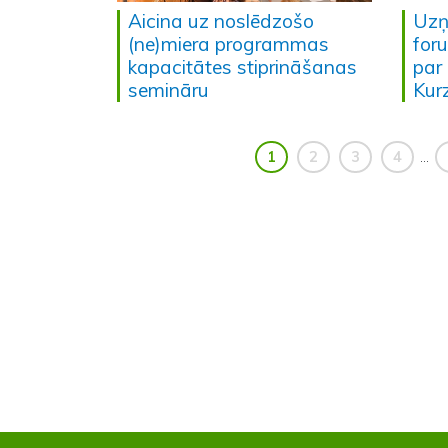
Aicina uz noslēdzošo
Uzņ
(ne)miera programmas
for
kapacitātes stiprināšanas
par
semināru
Kur
1
2
3
4
...