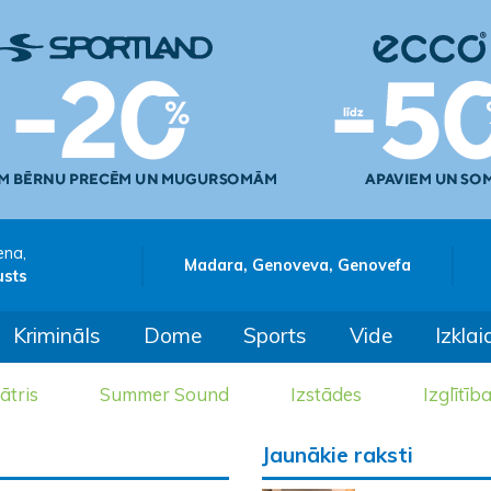
ena,
Madara, Genoveva, Genovefa
usts
Krimināls
Dome
Sports
Vide
Izklai
ātris
Summer Sound
Izstādes
Izglītīb
Jaunākie raksti