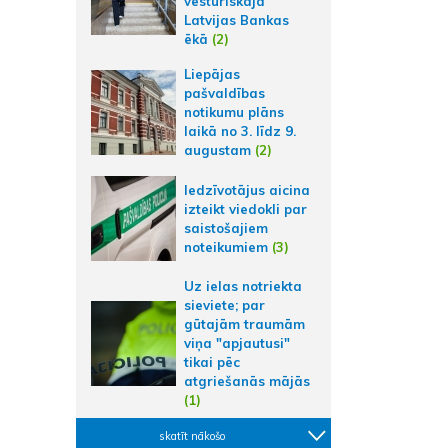
vēsturiskajā
Latvijas Bankas
ēkā
(2)
Liepājas
pašvaldības
notikumu plāns
laikā no 3. līdz 9.
augustam
(2)
Iedzīvotājus aicina
izteikt viedokli par
saistošajiem
noteikumiem
(3)
Uz ielas notriekta
sieviete; par
gūtajām traumām
viņa "apjautusi"
tikai pēc
atgriešanās mājās
(1)
skatīt nākošo