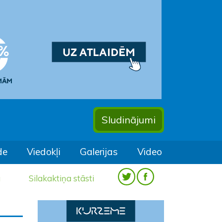
Sludinājumi
de
Viedokļi
Galerijas
Video
a
Silakaktiņa stāsti