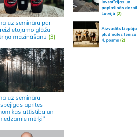
investīcijas un
paplašinās darbī
Latvijā
(2)
ina uz semināru par
Aizvadīts Liepāj
reizlietojamo glāžu
pludmales tenisa
ēriņa mazināšanu
(3)
4. posms
(2)
ina uz semināru
tspējīgas aprites
nomikas attīstība un
niedzamie mērķi"