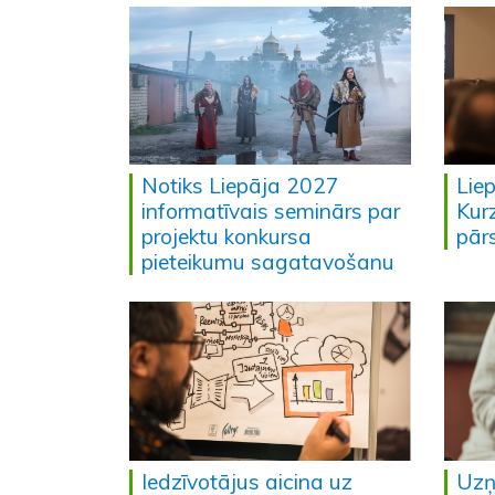
Notiks Liepāja 2027
Lie
informatīvais seminārs par
Kur
projektu konkursa
pārs
pieteikumu sagatavošanu
Iedzīvotājus aicina uz
Uzņ