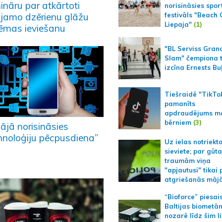
ināru par atkārtoti
norisināsies spor
tojamo dzērienu glāžu
festivāls "Beach
Liepaja"
(1)
tēmas ieviešanu
"BL Serviss Gran
Slam" čempiona t
izcīna Ernests Bu
Tiešraidē "TikTo
pamanīts
apdraudējums m
bērniem
(3)
ājā norisināsies
hnoloģiju pēcpusdiena”
Uz ielas notriekt
sieviete; par gūt
traumām viņa
"apjautusi" tikai 
atgriešanās māj
“Bioforce” piesai
Baltijas biometā
nozarē līdz šim l