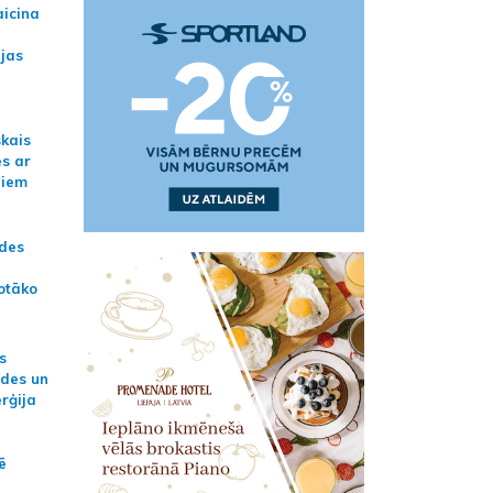
aicina
ijas
skais
es ar
jiem
ādes
otāko
s
ides un
erģija
ē