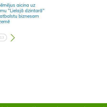
ēmējus aicina uz
umu "Lielajā dzintarā"
 atbalstu biznesam
zemē
13