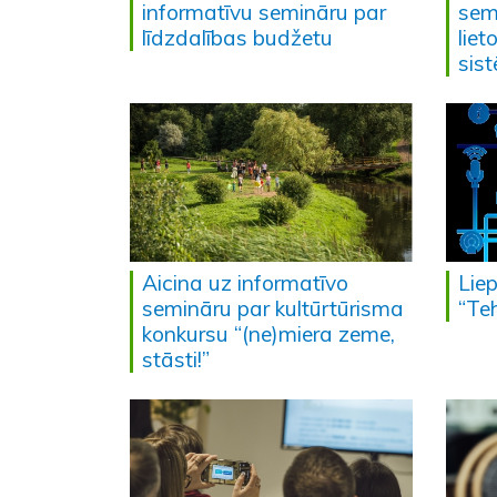
informatīvu semināru par
sem
līdzdalības budžetu
lie
sis
Aicina uz informatīvo
Liep
semināru par kultūrtūrisma
“Te
konkursu “(ne)miera zeme,
stāsti!”