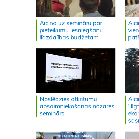
Aicina uz semināru par
Aic
pieteikumu iesniegšanu
vien
līdzdalības budžetam
pat
Noslēdzies atkritumu
Aic
apsaimniekošanas nozares
"Ilg
seminārs
eko
sas