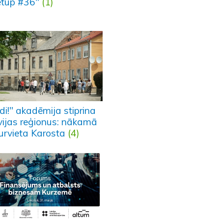
tup #36"
(1)
di!" akadēmija stiprina
vijas reģionus: nākamā
turvieta Karosta
(4)