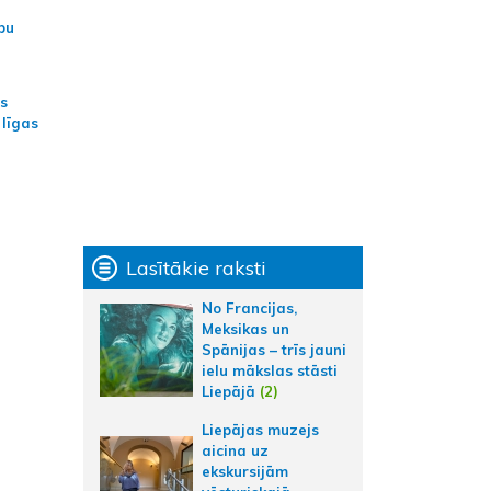
bu
as
 līgas
Lasītākie raksti
No Francijas,
Meksikas un
Spānijas – trīs jauni
ielu mākslas stāsti
Liepājā
(2)
Liepājas muzejs
aicina uz
ekskursijām