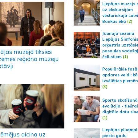
Liepājas muzejs 
uz ekskursijām
vēsturiskajā Latv
Bankas ēkā
(2)
Jaunajā sezonā
Liepājas Simfoni
orķestris uzstāsi
pājas muzejā tiksies
pasaules vadoša
čellistiem
(1)
zemes reģiona muzeju
tāvji
Populārākie fas
apdares veidi: kā
izvēlēties piemēr
(3)
Sporta skatīšanā
evolūcija - tiešra
digitālo datu sin
(1)
Liepājas pludmal
ēmējus aicina uz
piekto gadu