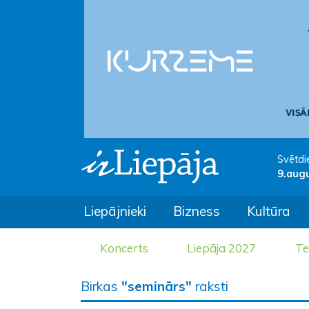
Svētdi
9.aug
Liepājnieki
Bizness
Kultūra
Koncerts
Liepāja 2027
Te
Birkas
"seminārs"
raksti