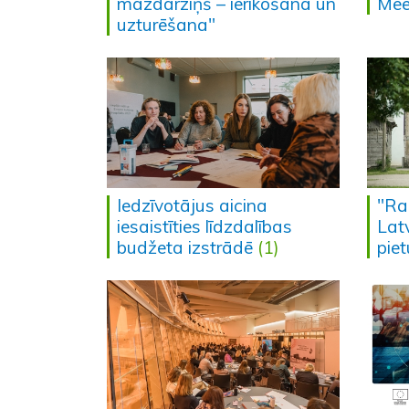
mazdārziņš – ierīkošana un
Mee
uzturēšana"
Iedzīvotājus aicina
"Ra
iesaistīties līdzdalības
Lat
budžeta izstrādē
(1)
pie