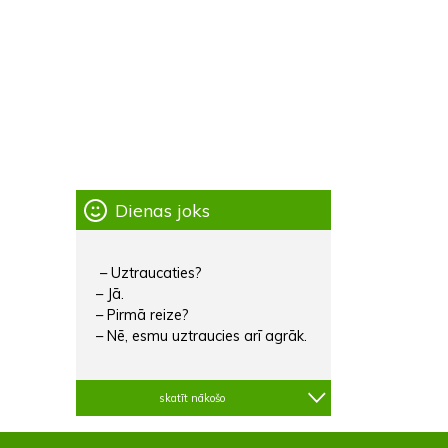
Dienas joks
– Uztraucaties?
– Jā.
– Pirmā reize?
– Nē, esmu uztraucies arī agrāk.
skatīt nākošo