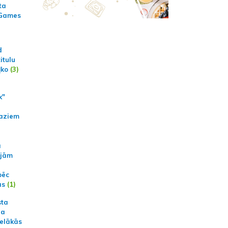
ta
 Games
d
itulu
ļko
(3)
k"
aziem
a
ajām
pēc
ās
(1)
sta
na
ielākās