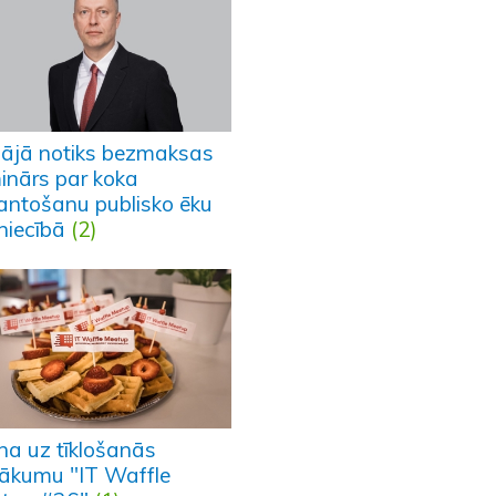
pājā notiks bezmaksas
inārs par koka
antošanu publisko ēku
niecībā
(2)
ina uz tīklošanās
ākumu "IT Waffle