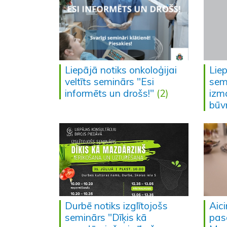
Liepājā notiks onkoloģijai
Lie
veltīts seminārs "Esi
sem
informēts un drošs!"
(2)
izm
būv
Durbē notiks izglītojošs
Aic
seminārs "Dīķis kā
pas