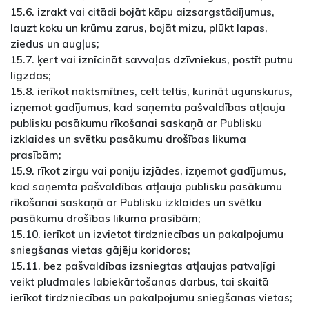
15.6. izrakt vai citādi bojāt kāpu aizsargstādījumus,
lauzt koku un krūmu zarus, bojāt mizu, plūkt lapas,
ziedus un augļus;
15.7. ķert vai iznīcināt savvaļas dzīvniekus, postīt putnu
ligzdas;
15.8. ierīkot naktsmītnes, celt teltis, kurināt ugunskurus,
izņemot gadījumus, kad saņemta pašvaldības atļauja
publisku pasākumu rīkošanai saskaņā ar Publisku
izklaides un svētku pasākumu drošības likuma
prasībām;
15.9. rīkot zirgu vai poniju izjādes, izņemot gadījumus,
kad saņemta pašvaldības atļauja publisku pasākumu
rīkošanai saskaņā ar Publisku izklaides un svētku
pasākumu drošības likuma prasībām;
15.10. ierīkot un izvietot tirdzniecības un pakalpojumu
sniegšanas vietas gājēju koridoros;
15.11. bez pašvaldības izsniegtas atļaujas patvaļīgi
veikt pludmales labiekārtošanas darbus, tai skaitā
ierīkot tirdzniecības un pakalpojumu sniegšanas vietas;