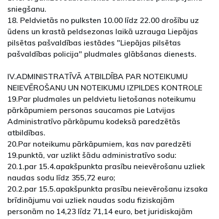
sniegšanu.
18. Peldvietās no pulksten 10.00 līdz 22.00 drošību uz
ūdens un krastā peldsezonas laikā uzrauga Liepājas
pilsētas pašvaldības iestādes "Liepājas pilsētas
pašvaldības policija" pludmales glābšanas dienests.
IV.ADMINISTRATĪVĀ ATBILDĪBA PAR NOTEIKUMU
NEIEVĒROŠANU UN NOTEIKUMU IZPILDES KONTROLE
19.Par pludmales un peldvietu lietošanas noteikumu
pārkāpumiem personas saucamas pie Latvijas
Administratīvo pārkāpumu kodeksā paredzētās
atbildības.
20.Par noteikumu pārkāpumiem, kas nav paredzēti
19.punktā, var uzlikt šādu administratīvo sodu:
20.1.par 15.4.apakšpunkta prasību neievērošanu uzliek
naudas sodu līdz 355,72 euro;
20.2.par 15.5.apakšpunkta prasību neievērošanu izsaka
brīdinājumu vai uzliek naudas sodu fiziskajām
personām no 14,23 līdz 71,14 euro, bet juridiskajām