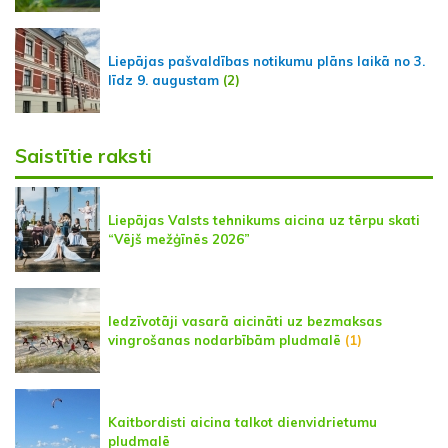
Liepājas pašvaldības notikumu plāns laikā no 3.
līdz 9. augustam
(2)
Saistītie raksti
Liepājas Valsts tehnikums aicina uz tērpu skati
“Vējš mežģīnēs 2026”
Iedzīvotāji vasarā aicināti uz bezmaksas
vingrošanas nodarbībām pludmalē
(1)
Kaitbordisti aicina talkot dienvidrietumu
pludmalē