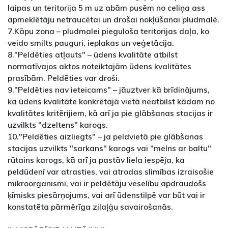
laipas un teritorija 5 m uz abām pusēm no celiņa ass
apmeklētāju netraucētai un drošai nokļūšanai pludmalē.
7.Kāpu zona – pludmalei pieguloša teritorijas daļa, ko
veido smilts pauguri, ieplakas un veģetācija.
8."Peldēties atļauts" – ūdens kvalitāte atbilst
normatīvajos aktos noteiktajām ūdens kvalitātes
prasībām. Peldēties var droši.
9."Peldēties nav ieteicams" – jāuztver kā brīdinājums,
ka ūdens kvalitāte konkrētajā vietā neatbilst kādam no
kvalitātes kritērijiem, kā arī ja pie glābšanas stacijas ir
uzvilkts "dzeltens" karogs.
10."Peldēties aizliegts" – ja peldvietā pie glābšanas
stacijas uzvilkts "sarkans" karogs vai "melns ar baltu"
rūtains karogs, kā arī ja pastāv liela iespēja, ka
peldūdenī var atrasties, vai atrodas slimības izraisošie
mikroorganismi, vai ir peldētāju veselību apdraudošs
ķīmisks piesārņojums, vai arī ūdenstilpē var būt vai ir
konstatēta pārmērīga zilaļģu savairošanās.