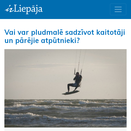
Vai var pludmalē sadzīvot kaitotāji
un pārējie atpūtnieki?