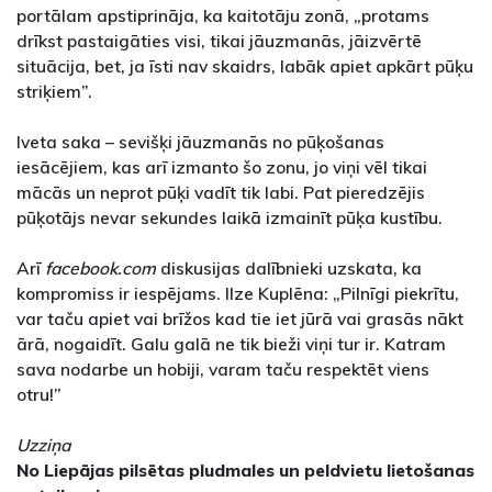
portālam apstiprināja, ka kaitotāju zonā, „protams
drīkst pastaigāties visi, tikai jāuzmanās, jāizvērtē
situācija, bet, ja īsti nav skaidrs, labāk apiet apkārt pūķu
striķiem”.
Iveta saka – sevišķi jāuzmanās no pūķošanas
iesācējiem, kas arī izmanto šo zonu, jo viņi vēl tikai
mācās un neprot pūķi vadīt tik labi. Pat pieredzējis
pūķotājs nevar sekundes laikā izmainīt pūķa kustību.
Arī
facebook.com
diskusijas dalībnieki uzskata, ka
kompromiss ir iespējams. Ilze Kuplēna: „Pilnīgi piekrītu,
var taču apiet vai brīžos kad tie iet jūrā vai grasās nākt
ārā, nogaidīt. Galu galā ne tik bieži viņi tur ir. Katram
sava nodarbe un hobiji, varam taču respektēt viens
otru!”
Uzziņa
No Liepājas pilsētas pludmales un peldvietu lietošanas