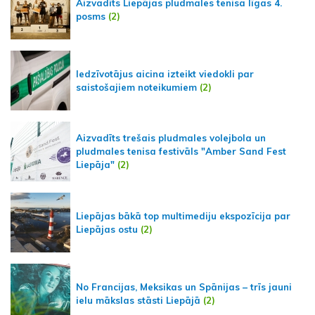
Aizvadīts Liepājas pludmales tenisa līgas 4.
posms
(2)
Iedzīvotājus aicina izteikt viedokli par
saistošajiem noteikumiem
(2)
Aizvadīts trešais pludmales volejbola un
pludmales tenisa festivāls "Amber Sand Fest
Liepāja"
(2)
Liepājas bākā top multimediju ekspozīcija par
Liepājas ostu
(2)
No Francijas, Meksikas un Spānijas – trīs jauni
ielu mākslas stāsti Liepājā
(2)