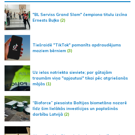
"BL Serviss Grand Slam" čempiona titulu izcīna
Ernests Buļko
(2)
Tiešraidē "TikTok" pamanīts apdraudējums
maziem bērniem
(3)
Uz ielas notriekta sieviete; par gūtajām
traumām viņa "apjautusi" tikai pēc atgriešanās
mājās
(1)
“Bioforce” piesaista Baltijas biometāna nozarē
līdz šim lielākās investīcijas un paplašinās
darbību Latvijā
(2)