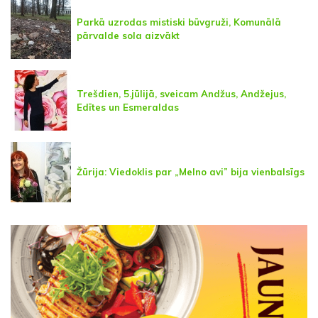
Parkā uzrodas mistiski būvgruži, Komunālā
pārvalde sola aizvākt
Trešdien, 5.jūlijā, sveicam Andžus, Andžejus,
Edītes un Esmeraldas
Žūrija: Viedoklis par „Melno avi” bija vienbalsīgs