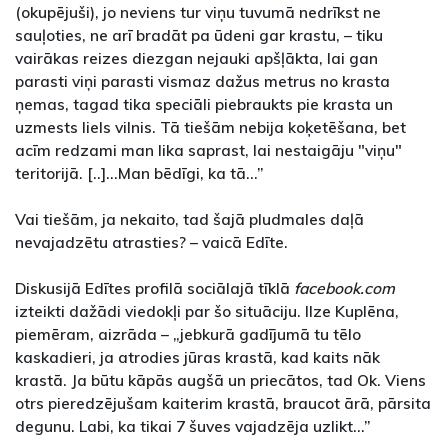
(okupējuši), jo neviens tur viņu tuvumā nedrīkst ne
sauļoties, ne arī bradāt pa ūdeni gar krastu, – tiku
vairākas reizes diezgan nejauki apšļākta, lai gan
parasti viņi parasti vismaz dažus metrus no krasta
ņemas, tagad tika speciāli piebraukts pie krasta un
uzmests liels vilnis. Tā tiešām nebija koķetēšana, bet
acīm redzami man lika saprast, lai nestaigāju "viņu"
teritorijā. [..]...Man bēdīgi, ka tā...”
Vai tiešām, ja nekaito, tad šajā pludmales daļā
nevajadzētu atrasties? – vaicā Edīte.
Diskusijā Edītes profilā sociālajā tīklā
facebook.com
izteikti dažādi viedokļi par šo situāciju. Ilze Kuplēna,
piemēram, aizrāda – „jebkurā gadījumā tu tēlo
kaskadieri, ja atrodies jūras krastā, kad kaits nāk
krastā. Ja būtu kāpās augšā un priecātos, tad Ok. Viens
otrs pieredzējušam kaiterim krastā, braucot ārā, pārsita
degunu. Labi, ka tikai 7 šuves vajadzēja uzlikt...”