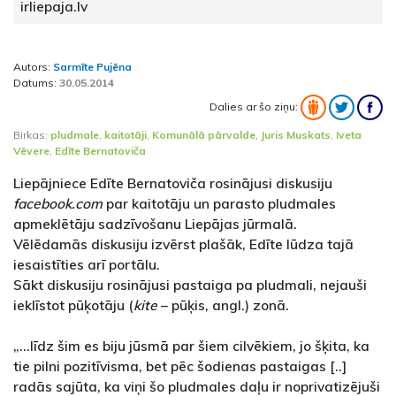
irliepaja.lv
Autors:
Sarmīte Pujēna
Datums:
30.05.2014
Dalies ar šo ziņu:
Birkas:
pludmale
,
kaitotāji
,
Komunālā pārvalde
,
Juris Muskats
,
Iveta
Vēvere
,
Edīte Bernatoviča
Liepājniece Edīte Bernatoviča rosinājusi diskusiju
facebook.com
par kaitotāju un parasto pludmales
apmeklētāju sadzīvošanu Liepājas jūrmalā.
Vēlēdamās diskusiju izvērst plašāk, Edīte lūdza tajā
iesaistīties arī portālu.
Sākt diskusiju rosinājusi pastaiga pa pludmali, nejauši
ieklīstot pūķotāju (
kite
– pūķis, angl.) zonā.
„...līdz šim es biju jūsmā par šiem cilvēkiem, jo šķita, ka
tie pilni pozitīvisma, bet pēc šodienas pastaigas [..]
radās sajūta, ka viņi šo pludmales daļu ir noprivatizējuši