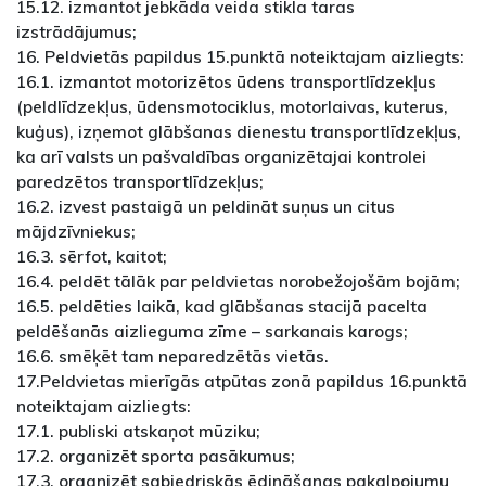
15.12. izmantot jebkāda veida stikla taras
izstrādājumus;
16. Peldvietās papildus 15.punktā noteiktajam aizliegts:
16.1. izmantot motorizētos ūdens transportlīdzekļus
(peldlīdzekļus, ūdensmotociklus, motorlaivas, kuterus,
kuģus), izņemot glābšanas dienestu transportlīdzekļus,
ka arī valsts un pašvaldības organizētajai kontrolei
paredzētos transportlīdzekļus;
16.2. izvest pastaigā un peldināt suņus un citus
mājdzīvniekus;
16.3. sērfot, kaitot;
16.4. peldēt tālāk par peldvietas norobežojošām bojām;
16.5. peldēties laikā, kad glābšanas stacijā pacelta
peldēšanās aizlieguma zīme – sarkanais karogs;
16.6. smēķēt tam neparedzētās vietās.
17.Peldvietas mierīgās atpūtas zonā papildus 16.punktā
noteiktajam aizliegts:
17.1. publiski atskaņot mūziku;
17.2. organizēt sporta pasākumus;
17.3. organizēt sabiedriskās ēdināšanas pakalpojumu