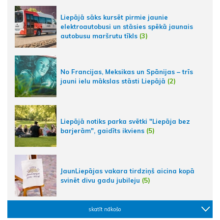
Liepājā sāks kursēt pirmie jaunie
elektroautobusi un stāsies spēkā jaunais
autobusu maršrutu tīkls
(3)
No Francijas, Meksikas un Spānijas – trīs
jauni ielu mākslas stāsti Liepājā
(2)
Liepājā notiks parka svētki "Liepāja bez
barjerām", gaidīts ikviens
(5)
JaunLiepājas vakara tirdziņš aicina kopā
svinēt divu gadu jubileju
(5)
skatīt nākošo