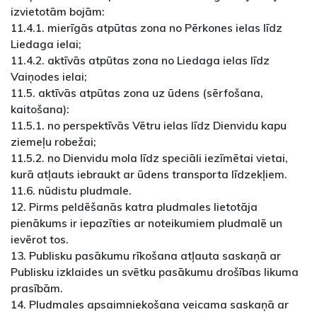
izvietotām bojām:
11.4.1. mierīgās atpūtas zona no Pērkones ielas līdz
Liedaga ielai;
11.4.2. aktīvās atpūtas zona no Liedaga ielas līdz
Vaiņodes ielai;
11.5. aktīvās atpūtas zona uz ūdens (sērfošana,
kaitošana):
11.5.1. no perspektīvās Vētru ielas līdz Dienvidu kapu
ziemeļu robežai;
11.5.2. no Dienvidu mola līdz speciāli iezīmētai vietai,
kurā atļauts iebraukt ar ūdens transporta līdzekļiem.
11.6. nūdistu pludmale.
12. Pirms peldēšanās katra pludmales lietotāja
pienākums ir iepazīties ar noteikumiem pludmalē un
ievērot tos.
13. Publisku pasākumu rīkošana atļauta saskaņā ar
Publisku izklaides un svētku pasākumu drošības likuma
prasībām.
14. Pludmales apsaimniekošana veicama saskaņā ar