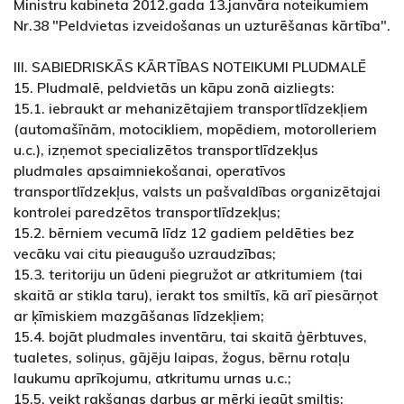
Ministru kabineta 2012.gada 13.janvāra noteikumiem
Nr.38 "Peldvietas izveidošanas un uzturēšanas kārtība".
III. SABIEDRISKĀS KĀRTĪBAS NOTEIKUMI PLUDMALĒ
15. Pludmalē, peldvietās un kāpu zonā aizliegts:
15.1. iebraukt ar mehanizētajiem transportlīdzekļiem
(automašīnām, motocikliem, mopēdiem, motorolleriem
u.c.), izņemot specializētos transportlīdzekļus
pludmales apsaimniekošanai, operatīvos
transportlīdzekļus, valsts un pašvaldības organizētajai
kontrolei paredzētos transportlīdzekļus;
15.2. bērniem vecumā līdz 12 gadiem peldēties bez
vecāku vai citu pieaugušo uzraudzības;
15.3. teritoriju un ūdeni piegružot ar atkritumiem (tai
skaitā ar stikla taru), ierakt tos smiltīs, kā arī piesārņot
ar ķīmiskiem mazgāšanas līdzekļiem;
15.4. bojāt pludmales inventāru, tai skaitā ģērbtuves,
tualetes, soliņus, gājēju laipas, žogus, bērnu rotaļu
laukumu aprīkojumu, atkritumu urnas u.c.;
15.5. veikt rakšanas darbus ar mērķi iegūt smiltis;