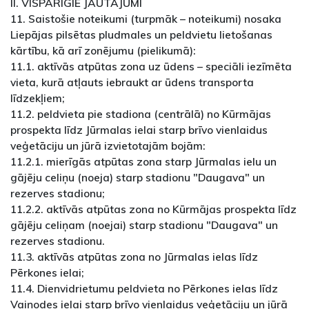
II. VISPĀRĪGIE JAUTĀJUMI
11. Saistošie noteikumi (turpmāk – noteikumi) nosaka
Liepājas pilsētas pludmales un peldvietu lietošanas
kārtību, kā arī zonējumu (pielikumā):
11.1. aktīvās atpūtas zona uz ūdens – speciāli iezīmēta
vieta, kurā atļauts iebraukt ar ūdens transporta
līdzekļiem;
11.2. peldvieta pie stadiona (centrālā) no Kūrmājas
prospekta līdz Jūrmalas ielai starp brīvo vienlaidus
veģetāciju un jūrā izvietotajām bojām:
11.2.1. mierīgās atpūtas zona starp Jūrmalas ielu un
gājēju celiņu (noeja) starp stadionu "Daugava" un
rezerves stadionu;
11.2.2. aktīvās atpūtas zona no Kūrmājas prospekta līdz
gājēju celiņam (noejai) starp stadionu "Daugava" un
rezerves stadionu.
11.3. aktīvās atpūtas zona no Jūrmalas ielas līdz
Pērkones ielai;
11.4. Dienvidrietumu peldvieta no Pērkones ielas līdz
Vaiņodes ielai starp brīvo vienlaidus veģetāciju un jūrā