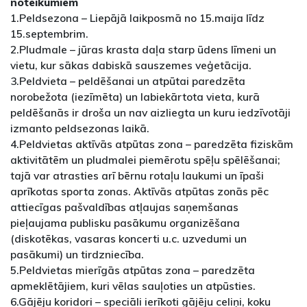
noteikumiem
1.Peldsezona – Liepājā laikposmā no 15.maija līdz
15.septembrim.
2.Pludmale – jūras krasta daļa starp ūdens līmeni un
vietu, kur sākas dabiskā sauszemes veģetācija.
3.Peldvieta – peldēšanai un atpūtai paredzēta
norobežota (iezīmēta) un labiekārtota vieta, kurā
peldēšanās ir droša un nav aizliegta un kuru iedzīvotāji
izmanto peldsezonas laikā.
4.Peldvietas aktīvās atpūtas zona – paredzēta fiziskām
aktivitātēm un pludmalei piemērotu spēļu spēlēšanai;
tajā var atrasties arī bērnu rotaļu laukumi un īpaši
aprīkotas sporta zonas. Aktīvās atpūtas zonās pēc
attiecīgas pašvaldības atļaujas saņemšanas
pieļaujama publisku pasākumu organizēšana
(diskotēkas, vasaras koncerti u.c. uzvedumi un
pasākumi) un tirdzniecība.
5.Peldvietas mierīgās atpūtas zona – paredzēta
apmeklētājiem, kuri vēlas sauļoties un atpūsties.
6.Gājēju koridori – speciāli ierīkoti gājēju celiņi, koku