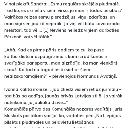
Viņai piekrīt Sandra: „Esmu regulārs skrējējs pludmalē.
Tad ko, es skriešu visiem virsū, jo man ir tādas tiesības?
Vairākas reizes esmu pieredzējusi viņu izdarības, un
man viņi sen jau kā nepatīk. Ja viņi vēl būtu sava aroda
meistari, tad vēl... [..] Neviens neliedz viņiem darboties
Pērkonē, vai vēl tālāk.”
„Ahā. Kad es pirms pāris gadiem teicu, ka puse
kaitbordistu ir uzpūtīgi zīmuļi, kam izrādīšanās ir
svarīgāka par sportu, man aizrādīja, ka man vienkārši
skauž. Ko tad nu tagad iesāksiet ar šiem
neaizskaramajiem?” – pievienojas Normunds Avotiņš.
Ivonna Kalita ironizē: „Jāaizliedz visiem iet uz jūrmalu –
tad būs pa godīgo, jaunās brīvās Latvijas stilā. Jo vairāk
noteikumu, jo jaukāka dzīve...”
Komunālās pārvaldes Komunālās nozares vadītājs Juris
Muskats portālam sacīja, ka, vadoties pēc „No Liepājas
pilsētas pludmales un peldvietu lietošanas