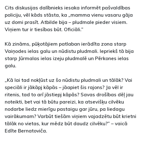
Cits diskusijas dalībnieks iesaka informēt pašvaldības
policiju, vēl kāds stāsta, ka „mamma vienu vasaru gāja
uz domi prasīt. Atbilde bija – pludmale pieder visiem.
Viņiem tur ir tiesības būt. Oficiāli.”
Kā zināms, pūķotājiem patlaban ierādīta zona starp
Vaiņodes ielas galu un nūdistu pludmali. Iepriekš tā bija
starp Jūrmalas ielas izeju pludmalē un Pērkones ielas
galu.
„Kā lai tad nokļūst uz šo nūdistu pludmali un tālāk? Vai
speciāli ir jākāpj kāpās – jāapiet šis rajons? Ja vēl ir
ritenis, tad to arī jāstiepj kāpās? Savas drošības dēļ jau
noteikti, bet vai tā būtu pareizi, ka atsevišķu cilvēku
nodarbe liedz mierīgu pastaigu gar jūru, pa liedagu
vairākumam? Varbūt tiešām viņiem vajadzētu būt krietni
tālāk no vietas, kur mēdz būt daudz cilvēku?” – vaicā
Edīte Bernatoviča.