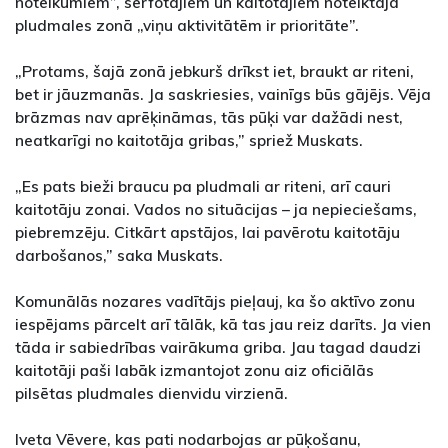
noteikumiem”, sērfotājiem un kaitotājiem noteiktajā
pludmales zonā „viņu aktivitātēm ir prioritāte”.
„Protams, šajā zonā jebkurš drīkst iet, braukt ar riteni,
bet ir jāuzmanās. Ja saskriesies, vainīgs būs gājējs. Vēja
brāzmas nav aprēķināmas, tās pūķi var dažādi nest,
neatkarīgi no kaitotāja gribas,” spriež Muskats.
„Es pats bieži braucu pa pludmali ar riteni, arī cauri
kaitotāju zonai. Vados no situācijas – ja nepieciešams,
piebremzēju. Citkārt apstājos, lai pavērotu kaitotāju
darbošanos,” saka Muskats.
Komunālās nozares vadītājs pieļauj, ka šo aktīvo zonu
iespējams pārcelt arī tālāk, kā tas jau reiz darīts. Ja vien
tāda ir sabiedrības vairākuma griba. Jau tagad daudzi
kaitotāji paši labāk izmantojot zonu aiz oficiālās
pilsētas pludmales dienvidu virzienā.
Iveta Vēvere, kas pati nodarbojas ar pūķošanu,