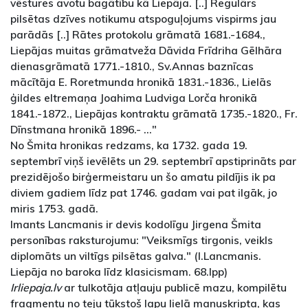
vēstures avotu bagātību kā Liepāja. [..] Regulārs
pilsētas dzīves notikumu atspoguļojums vispirms jau
parādās [..] Rātes protokolu grāmatā 1681.-1684.,
Liepājas muitas grāmatveža Dāvida Frīdriha Gēlhāra
dienasgrāmatā 1771.-1810., Sv.Annas baznīcas
mācītāja E. Roretmunda hronikā 1831.-1836., Lielās
ģildes eltremaņa Joahima Ludviga Lorča hronikā
1841.-1872., Liepājas kontraktu grāmatā 1735.-1820., Fr.
Dīnstmana hronikā 1896.- ..."
No Šmita hronikas redzams, ka 1732. gada 19.
septembrī viņš ievēlēts un 29. septembrī apstiprināts par
prezidējošo birģermeistaru un šo amatu pildījis ik pa
diviem gadiem līdz pat 1746. gadam vai pat ilgāk, jo
miris 1753. gadā.
Imants Lancmanis ir devis kodolīgu Jirgena Šmita
personības raksturojumu: "Veiksmīgs tirgonis, veikls
diplomāts un viltīgs pilsētas galva." (I.Lancmanis.
Liepāja no baroka līdz klasicismam. 68.lpp)
Irliepaja.lv
ar tulkotāja atļauju publicē mazu, kompilētu
fragmentu no teju tūkstoš lapu lielā manuskripta, kas