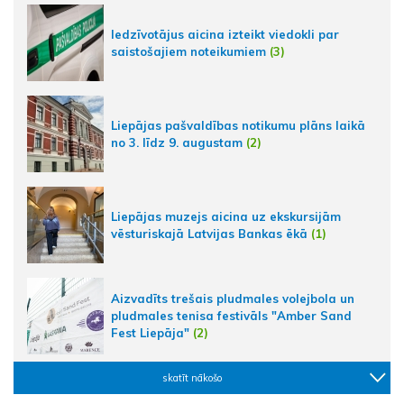
Iedzīvotājus aicina izteikt viedokli par
saistošajiem noteikumiem
(3)
Liepājas pašvaldības notikumu plāns laikā
no 3. līdz 9. augustam
(2)
Liepājas muzejs aicina uz ekskursijām
vēsturiskajā Latvijas Bankas ēkā
(1)
Aizvadīts trešais pludmales volejbola un
pludmales tenisa festivāls "Amber Sand
Fest Liepāja"
(2)
skatīt nākošo