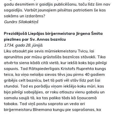
gadu desmitiem ir gaidījis publicēšanu, taču līdz šim nav
sagaidījis. Varbūt jaunajiem pilsētas patriotiem še kas
sakāms un izdarāms?
Gunārs Silakaktiņš
Prezidējošā Liepājas birģermeistara Jirgena Šmita
piezīmes par Sv. Annas baznīcu
1734. gada 28. jūnijā.
Liku atsaukt pie sevis mūrniekmeistaru Tvicu, lai
aprunātos par mūsu grūstošās baznīcas stāvokli. Tika
atvērta siena kādā citā vietā, kur iekšā koks bija pilnīgi
sapuvis. Tad Rātspiederīigais Kristofs Ruprehta kungs
teica, ka viņa nelaiķa sievas tēvs jau pirms 40 gadiem
gribējis celt baznīcu, bet tā pati vēl stāv līdz pat šai
stundai. Tad es parādīju viņam iekšējo koku mūri, kas
bija pilnīgi sabojājies, ar roku atlauzu vienu gabalu un
samalu saujā tā, ka tas palika tāds kā šņaucamā
tabaka. Tad viņš postu saprata un veda ari
birģermeistaru Bīnemana kungu pie saprašanas, ka