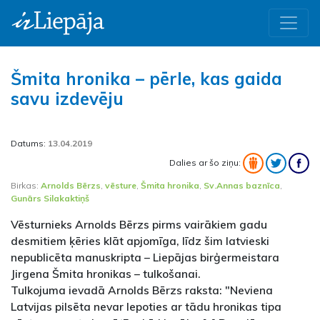
Šmita hronika – pērle, kas gaida
savu izdevēju
Datums:
13.04.2019
Dalies ar šo ziņu:
Birkas:
Arnolds Bērzs
,
vēsture
,
Šmita hronika
,
Sv.Annas baznīca
,
Gunārs Silakaktiņš
Vēsturnieks Arnolds Bērzs pirms vairākiem gadu
desmitiem ķēries klāt apjomīga, līdz šim latvieski
nepublicēta manuskripta – Liepājas birģermeistara
Jirgena Šmita hronikas – tulkošanai.
Tulkojuma ievadā Arnolds Bērzs raksta: "Neviena
Latvijas pilsēta nevar lepoties ar tādu hronikas tipa