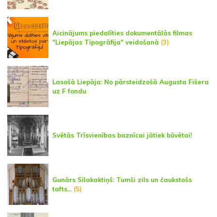
Aicinājums piedalīties dokumentālās filmas
"Liepājas Tipogrāfija" veidošanā
(3)
Lasošā Liepāja: No pārsteidzošā Augusta Fišera
uz F fondu
Svētās Trīsvienības baznīcai jātiek būvētai!
Gunārs Silakaktiņš: Tumši zils un čaukstošs
tafts...
(5)