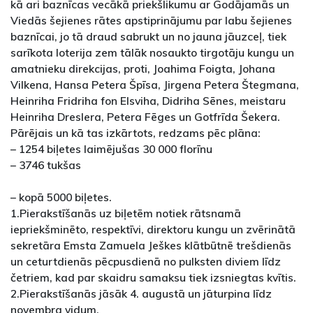
kā ari baznīcas vecākā priekšlikumu ar Godājamās un
Viedās šejienes rātes apstiprinājumu par labu šejienes
baznīcai, jo tā draud sabrukt un no jauna jāuzceļ, tiek
sarīkota loterija zem tālāk nosaukto tirgotāju kungu un
amatnieku direkcijas, proti, Joahima Foigta, Johana
Vilkena, Hansa Petera Špīsa, Jirgena Petera Štegmana,
Heinriha Fridriha fon Elsviha, Didriha Sēnes, meistaru
Heinriha Dreslera, Petera Fēges un Gotfrīda Šekera.
Pārējais un kā tas izkārtots, redzams pēc plāna:
– 1254 biļetes laimējušas 30 000 florīnu
– 3746 tukšas
– kopā 5000 biļetes.
1.Pierakstīšanās uz biļetēm notiek rātsnamā
iepriekšminēto, respektīvi, direktoru kungu un zvērinātā
sekretāra Emsta Zamuela Ješkes klātbūtnē trešdienās
un ceturtdienās pēcpusdienā no pulksten diviem līdz
četriem, kad par skaidru samaksu tiek izsniegtas kvītis.
2.Pierakstīšanās jāsāk 4. augustā un jāturpina līdz
novembra vidum.