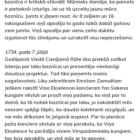
baznīca ir kritiskā stāvoklī. Mūrnieks domāja, ka pamats
ir pietiekoši izturīgs, lai uz tā uzceltu jaunu mūra
baznīcu. Jumts ir jāņem nost. Ar 8 zeļļiem un 16
rokaspuišiem viņš apsolīja to gada laikā dabūt gatavu
zem jumta. Viņš apsolīja par vienu zelta dukātu
izgatavot tās zīmējumu un uzrakstīt visu nepieciešamo.
1734. gada 7. jūlijā.
Godājamā Viedā Cienījamā Rāte lika priekšā satīkot
loteriju par labu baznīcai un prezentēja vienlaicīgi
daudzus projektus. Tad tika pieņemts manis
sagatavotais. Liku sekretāram Emstam Zamuēlam
Ješkem rakstīt Viņa Ekselencei kancleram fon Sakena
kungam vēstuli un prasīt viņa padomu, ko viņš par to
domā, ka tā notiek baznīcai par labu, jo sakolektēt mēs
neesam spējīgi tāpēc, ka daudzi kolektanti aizgājuši, un
vai mēs drīkstam to Jelgavā iespiest. Par to pienāca
paša kanclera vēstule ar viņa parakstu, ka Viņa
Ekselence to parādījis visiem Virspadomnieku kungiem,
tas ticis aprobēts, un viņš mūs ar to apsveic.