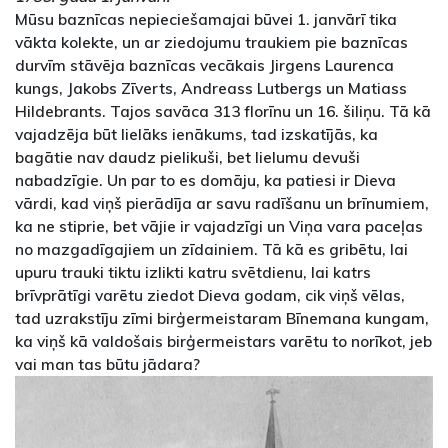
Mūsu baznīcas nepieciešamajai būvei 1. janvārī tika
vākta kolekte, un ar ziedojumu traukiem pie baznīcas
durvīm stāvēja baznīcas vecākais Jirgens Laurenca
kungs, Jakobs Zīverts, Andreass Lutbergs un Matiass
Hildebrants. Tajos savāca 313 florīnu un 16. šiliņu. Tā kā
vajadzēja būt lielāks ienākums, tad izskatījās, ka
bagātie nav daudz pielikuši, bet lielumu devuši
nabadzīgie. Un par to es domāju, ka patiesi ir Dieva
vārdi, kad viņš pierādīja ar savu radīšanu un brīnumiem,
ka ne stiprie, bet vājie ir vajadzīgi un Viņa vara paceļas
no mazgadīgajiem un zīdainiem. Tā kā es gribētu, lai
upuru trauki tiktu izlikti katru svētdienu, lai katrs
brīvprātīgi varētu ziedot Dieva godam, cik viņš vēlas,
tad uzrakstīju zīmi birģermeistaram Bīnemana kungam,
ka viņš kā valdošais birģermeistars varētu to norīkot, jeb
vai man tas būtu jādara?