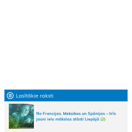
Lasītākie raksti
No Francijas, Meksikas un Spānijas – trīs
jauni ielu mākslas stāsti Liepājā
(2)