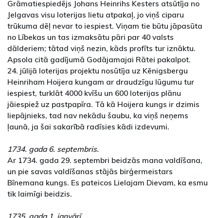
Grāmatiespiedējs Johans Heinrihs Kesters atsūtīja no
Jelgavas visu loterijas lietu atpakaļ, jo viņš ciparu
trūkuma dēļ nevar to iespiest. Viņam tie būtu jāpasūta
no Lībekas un tas izmaksātu pāri par 40 valsts
dālderiem; tātad viņš nezin, kāds profīts tur iznāktu.
Apsola citā gadījumā Godājamajai Rātei pakalpot.
24. jūlijā loterijas projektu nosūtīja uz Kēnigsbergu
Heinriham Hoijera kungam ar draudzīgu lūgumu tur
iespiest, turklāt 4000 kvīšu un 600 loterijas plānu
jāiespiež uz pastpapīra. Tā kā Hoijera kungs ir dzimis
liepājnieks, tad nav nekādu šaubu, ka viņš neņems
ļaunā, ja šai sakarībā radīsies kādi izdevumi.
1734. gada 6. septembris.
Ar 1734. gada 29. septembri beidzās mana valdīšana,
un pie savas valdīšanas stājās birģermeistars
Bīnemana kungs. Es pateicos Lielajam Dievam, ka esmu
tik laimīgi beidzis.
1735. gada 1. janvārī.