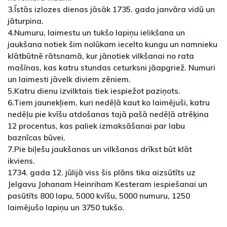
3.Īstās izlozes dienas jāsāk 1735. gada janvāra vidū un
jāturpina.
4.Numuru, laimestu un tukšo lapiņu ielikšana un
jaukšana notiek šim nolūkam iecelto kungu un namnieku
klātbūtnē rātsnamā, kur jānotiek vilkšanai no rata
mašīnas, kas katru stundas ceturksni jāapgriež. Numuri
un laimesti jāvelk diviem zēniem.
5.Katru dienu izvilktais tiek iespiežot paziņots.
6.Tiem jaunekļiem, kuri nedēļā kaut ko laimējuši, katru
nedēļu pie kvīšu atdošanas tajā pašā nedēļā atrēķina
12 procentus, kas paliek izmaksāšanai par labu
baznīcas būvei.
7.Pie biļešu jaukšanas un vilkšanas drīkst būt klāt
ikviens.
1734. gada 12. jūlijā viss šis plāns tika aizsūtīts uz
Jelgavu Johanam Heinriham Kesteram iespiešanai un
pasūtīts 800 lapu, 5000 kvīšu, 5000 numuru, 1250
laimējušo lapiņu un 3750 tukšo.