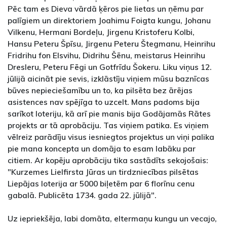
Pēc tam es Dieva vārdā ķēros pie lietas un ņēmu par
palīgiem un direktoriem Joahimu Foigta kungu, Johanu
Vilkenu, Hermani Bordeļu, Jirgenu Kristoferu Kolbi,
Hansu Peteru Špīsu, Jirgenu Peteru Štegmanu, Heinrihu
Fridrihu fon Elsvihu, Didrihu Šēnu, meistarus Heinrihu
Dresleru, Peteru Fēgi un Gotfrīdu Šokeru. Liku viņus 12.
jūlijā aicināt pie sevis, izklāstīju viņiem mūsu baznīcas
būves nepieciešamību un to, ka pilsēta bez ārējas
asistences nav spējīga to uzcelt. Mans padoms bija
sarīkot loteriju, kā arī pie manis bija Godājamās Rātes
projekts ar tā aprobāciju. Tas viņiem patika. Es viņiem
vēlreiz parādīju visus iesniegtos projektus un viņi palika
pie mana koncepta un domāja to esam labāku par
citiem. Ar kopēju aprobāciju tika sastādīts sekojošais:
"Kurzemes Lielfirsta Jūras un tirdzniecības pilsētas
Liepājas loterija ar 5000 biļetēm par 6 florīnu cenu
gabalā. Publicēta 1734. gada 22. jūlijā".
Uz iepriekšēja, labi domāta, eltermaņu kungu un vecajo,