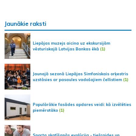
Jaunākie raksti
Liepājas muzejs aicina uz ekskursijām
vēsturiskajā Latvijas Bankas ēkā
(1)
Jaunajā sezonā Liepājas Simfoniskais orķestris
uzstāsies ar pasaules vadošajiem čellistiem
(1)
Populārākie fasādes apdares veidi: kā izvēlēties
piemērotāko
(1)
Sporta skatīšanās evolūcija - tiešraides un