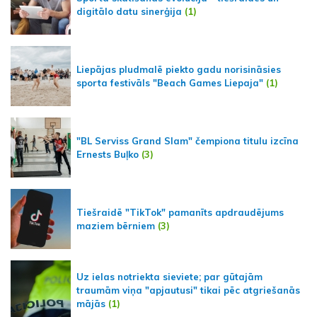
digitālo datu sinerģija
(1)
Liepājas pludmalē piekto gadu norisināsies
sporta festivāls "Beach Games Liepaja"
(1)
"BL Serviss Grand Slam" čempiona titulu izcīna
Ernests Buļko
(3)
Tiešraidē "TikTok" pamanīts apdraudējums
maziem bērniem
(3)
Uz ielas notriekta sieviete; par gūtajām
traumām viņa "apjautusi" tikai pēc atgriešanās
mājās
(1)