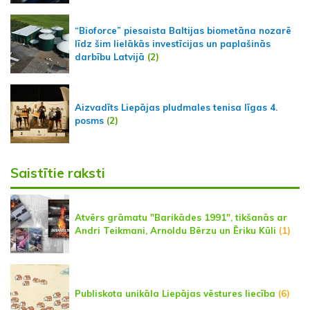
“Bioforce” piesaista Baltijas biometāna nozarē
līdz šim lielākās investīcijas un paplašinās
darbību Latvijā
(2)
Aizvadīts Liepājas pludmales tenisa līgas 4.
posms
(2)
Saistītie raksti
Atvērs grāmatu "Barikādes 1991", tikšanās ar
Andri Teikmani, Arnoldu Bērzu un Ēriku Kūli
(1)
Publiskota unikāla Liepājas vēstures liecība
(6)