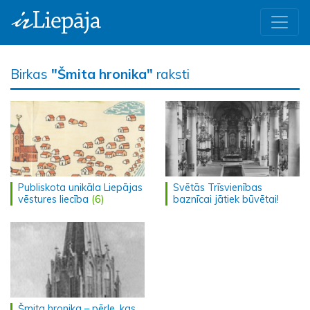
Birkas
"Šmita hronika"
raksti
Publiskota unikāla Liepājas
Svētās Trīsvienības
vēstures liecība
(6)
baznīcai jātiek būvētai!
Šmita hronika – pērle, kas