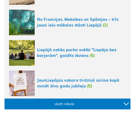
No Francijas, Meksikas un Spānijas – trīs
jauni ielu mākslas stāsti Liepājā
(2)
Liepājā notiks parka svētki "Liepāja bez
barjerām", gaidīts ikviens
(5)
JaunLiepājas vakara tirdziņš aicina kopā
svinēt divu gadu jubileju
(5)
skatīt nākošo