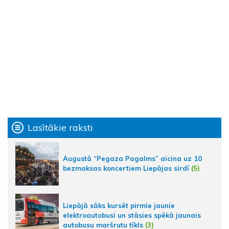
Lasītākie raksti
Augustā “Pegaza Pagalms” aicina uz 10
bezmaksas koncertiem Liepājas sirdī
(5)
Liepājā sāks kursēt pirmie jaunie
elektroautobusi un stāsies spēkā jaunais
autobusu maršrutu tīkls
(3)