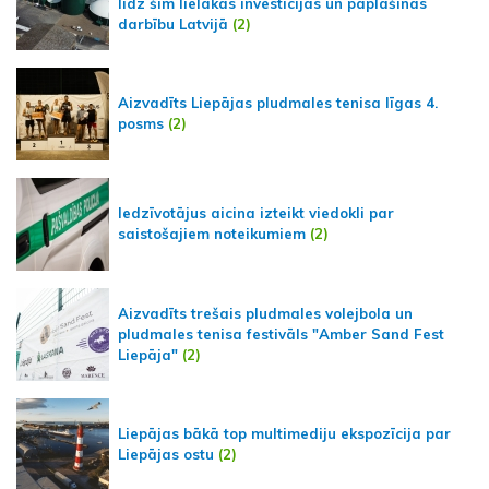
līdz šim lielākās investīcijas un paplašinās
darbību Latvijā
(2)
Aizvadīts Liepājas pludmales tenisa līgas 4.
posms
(2)
Iedzīvotājus aicina izteikt viedokli par
saistošajiem noteikumiem
(2)
Aizvadīts trešais pludmales volejbola un
pludmales tenisa festivāls "Amber Sand Fest
Liepāja"
(2)
Liepājas bākā top multimediju ekspozīcija par
Liepājas ostu
(2)