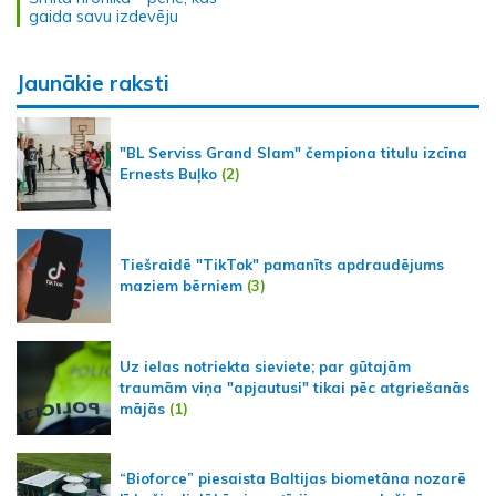
gaida savu izdevēju
Jaunākie raksti
"BL Serviss Grand Slam" čempiona titulu izcīna
Ernests Buļko
(2)
Tiešraidē "TikTok" pamanīts apdraudējums
maziem bērniem
(3)
Uz ielas notriekta sieviete; par gūtajām
traumām viņa "apjautusi" tikai pēc atgriešanās
mājās
(1)
“Bioforce” piesaista Baltijas biometāna nozarē