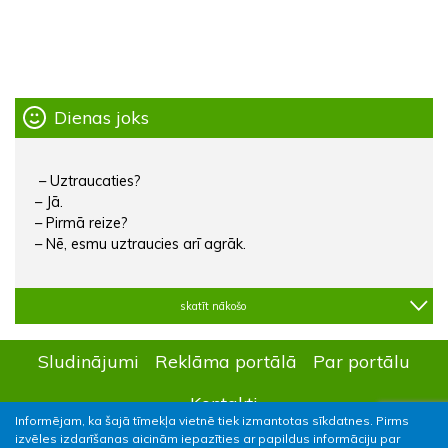
Dienas joks
– Uztraucaties?
– Jā.
– Pirmā reize?
– Nē, esmu uztraucies arī agrāk.
skatīt nākošo
Sludinājumi
Reklāma portālā
Par portālu
Kontakti
Informējam, ka šajā tīmekļa vietnē tiek izmantotas sīkdatnes. Pirms
izvēles izdarīšanas aicinām iepazīties ar papildus informāciju par