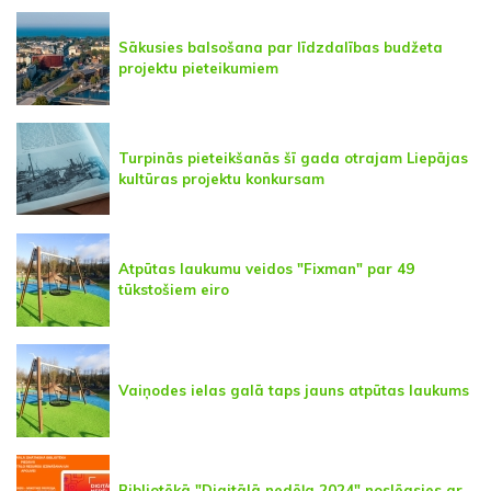
Sākusies balsošana par līdzdalības budžeta
projektu pieteikumiem
Turpinās pieteikšanās šī gada otrajam Liepājas
kultūras projektu konkursam
Atpūtas laukumu veidos "Fixman" par 49
tūkstošiem eiro
Vaiņodes ielas galā taps jauns atpūtas laukums
Bibliotēkā "Digitālā nedēļa 2024" noslēgsies ar