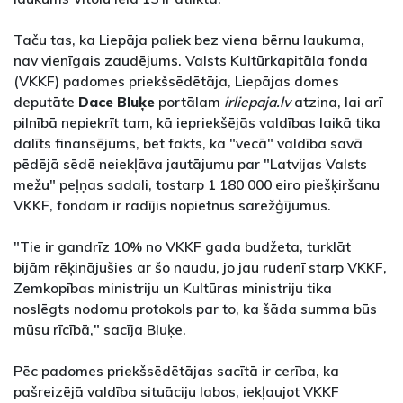
Taču tas, ka Liepāja paliek bez viena bērnu laukuma,
nav vienīgais zaudējums. Valsts Kultūrkapitāla fonda
(VKKF) padomes priekšsēdētāja, Liepājas domes
deputāte
Dace Bluķe
portālam
irliepaja.lv
atzina, lai arī
pilnībā nepiekrīt tam, kā iepriekšējās valdības laikā tika
dalīts finansējums, bet fakts, ka "vecā" valdība savā
pēdējā sēdē neiekļāva jautājumu par "Latvijas Valsts
mežu" peļņas sadali, tostarp 1 180 000 eiro piešķiršanu
VKKF, fondam ir radījis nopietnus sarežģījumus.
"Tie ir gandrīz 10% no VKKF gada budžeta, turklāt
bijām rēķinājušies ar šo naudu, jo jau rudenī starp VKKF,
Zemkopības ministriju un Kultūras ministriju tika
noslēgts nodomu protokols par to, ka šāda summa būs
mūsu rīcībā," sacīja Bluķe.
Pēc padomes priekšsēdētājas sacītā ir cerība, ka
pašreizējā valdība situāciju labos, iekļaujot VKKF