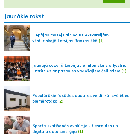
Jaunākie raksti
Liepājas muzejs aicina uz ekskursijām
vēsturiskajā Latvijas Bankas ēkā
(1)
Jaunajā sezonā Liepājas Simfoniskais orķestris
uzstāsies ar pasaules vadošajiem čellistiem
(1)
Populārākie fasādes apdares veidi: kā izvēlēties
piemērotāko
(2)
Sporta skatīšanās evolūcija - tiešraides un
digitālo datu sinerģija
(1)