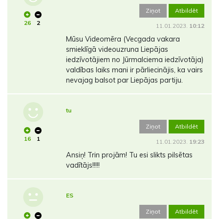
Ziņot
Atbildēt
26
2
11.01.2023.
10:12
Mūsu Videomēra (Vecgada vakara
smieklīgā videouzruna Liepājas
iedzīvotājiem no Jūrmalciema iedzīvotāja)
valdības laiks mani ir pārliecinājis, ka vairs
nevajag balsot par Liepājas partiju.
tu
Ziņot
Atbildēt
16
1
11.01.2023.
19:23
Ansiņ! Trin projām! Tu esi slikts pilsētas
vadītājs!!!!!
ES
Ziņot
Atbildēt