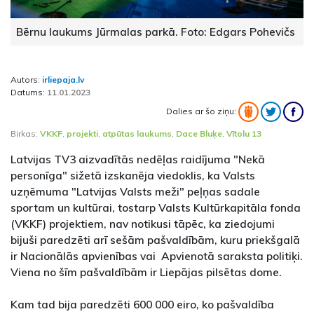
Bērnu laukums Jūrmalas parkā. Foto: Edgars Pohevičs
Autors:
irliepaja.lv
Datums:
11.01.2023
Dalies ar šo ziņu:
Birkas:
VKKF
,
projekti
,
atpūtas laukums
,
Dace Bluķe
,
Vītolu 13
Latvijas TV3 aizvadītās nedēļas raidījuma "Nekā
personīga" sižetā izskanēja viedoklis, ka Valsts
uzņēmuma "Latvijas Valsts meži" peļņas sadale
sportam un kultūrai, tostarp Valsts Kultūrkapitāla fonda
(VKKF) projektiem, nav notikusi tāpēc, ka ziedojumi
bijuši paredzēti arī sešām pašvaldībām, kuru priekšgalā
ir Nacionālās apvienības vai Apvienotā saraksta politiķi.
Viena no šīm pašvaldībām ir Liepājas pilsētas dome.
Kam tad bija paredzēti 600 000 eiro, ko pašvaldība