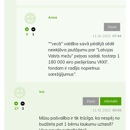
Anna
Ziņot
0
1
11.01.2023.
07:44
""vecā" valdība savā pēdējā sēdē
neiekļāva jautājumu par "Latvijas
Valsts mežu" peļņas sadali, tostarp 1
180 000 eiro piešķiršanu VKKF,
fondam ir radījis nopietnus
sarežģījumus".
Ina
Ziņot
Atbildēt
27
3
11.01.2023.
09:50
Mūsu pašvalība ir tik trūcīga, ka nespēj no
budžeta pat 1 bērnu laukumu uztaisīt?