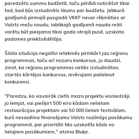
paredzēto summu budžetā, taču pilnībā noticēšot tikai
tad, kad būs izsludināts likums par budžetu. Jebkurā
gadījumā pirmajā pusgadā VKKF nevar rēķināties ar
Valsts mežu naudu, labākajā gadījumā nauda reāli
varētu būt pieejama tikai gada otrajā pusē, uzskata
padomes priekšsēdētāja.
Šāda situācija negatīvi ietekmēs pirmkārt jau reģionu
programmas, taču arī nozaru konkursus, jo daudzi,
zinot, ka reģionu programmas netiks izsludinātas,
startēs kārtējos konkursos, ievērojami palielinot
konkurenci.
"Paredzu, ka visvairāk cietīs mazo projektu iesniedzēji,
jo lemjot, vai piešķirt 500 eiro kādam nelielam
restaurācijas projektam vai 50 000 lielam festivālam,
kurš nesaņēma finansējumu Valsts nozīmīgo pasākumu
programmā, par prioritāti tiks uzskatīts kāds no
lielajiem pasākumiem," atzina Bluķe.