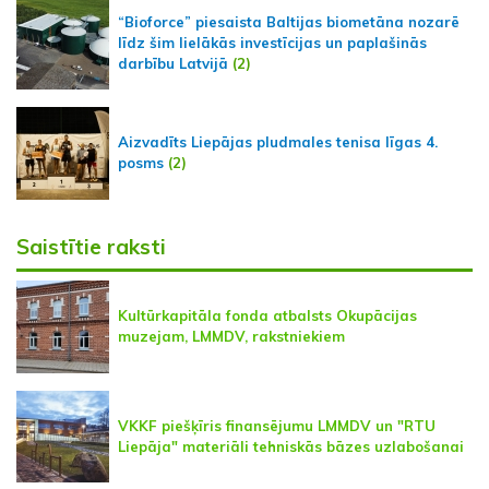
“Bioforce” piesaista Baltijas biometāna nozarē
līdz šim lielākās investīcijas un paplašinās
darbību Latvijā
(2)
Aizvadīts Liepājas pludmales tenisa līgas 4.
posms
(2)
Saistītie raksti
Kultūrkapitāla fonda atbalsts Okupācijas
muzejam, LMMDV, rakstniekiem
VKKF piešķīris finansējumu LMMDV un "RTU
Liepāja" materiāli tehniskās bāzes uzlabošanai