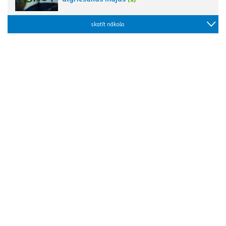
skatīt nākošo