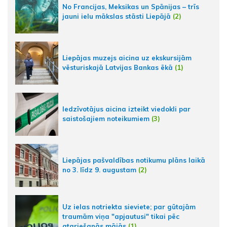
No Francijas, Meksikas un Spānijas – trīs
jauni ielu mākslas stāsti Liepājā
(2)
Liepājas muzejs aicina uz ekskursijām
vēsturiskajā Latvijas Bankas ēkā
(1)
Iedzīvotājus aicina izteikt viedokli par
saistošajiem noteikumiem
(3)
Liepājas pašvaldības notikumu plāns laikā
no 3. līdz 9. augustam
(2)
Uz ielas notriekta sieviete; par gūtajām
traumām viņa "apjautusi" tikai pēc
atgriešanās mājās
(1)