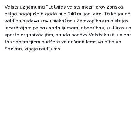
Valsts uzņēmuma "Latvijas valsts meži" provizoriskā
peļņa pagājušajā gadā bija 240 miljoni eiro. Tā kā jaunā
valdība nedeva savu piekrišanu Zemkopības ministrijas
iecerētājam peļņas sadalījumam labdarības, kultūras un
sporta organizācijām, nauda nonāks Valsts kasē, un par
tās saņēmējiem budžeta veidošanā lems valdība un
Saeima, ziņoja raidījums.