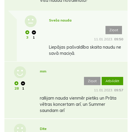
Visa nauda notrallināta?
Sveša nauda
Ziņot
3
1
11.01.2023.
09:50
Liepājas pašvaldība skaita naudu ne
savā maciņā.
mm
Ziņot
Atbildēt
28
1
11.01.2023.
09:57
rallijam nauda vienmēr pietiks un Prāta
vētras koncertam arī, un Summer
saundam arī
Dite