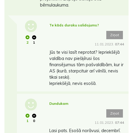
bērnulaukuma.
Te kāds duraku salidojums?
Ziņot
2
1
11.01.2023.
07:44
Jūs te visi lasīt neprotat? Iepriekšējā
valdība nav piešķīrusi šos
finansējumus tām pašvaldībām, kur ir
AS (kurā, starpcituir arī vilnīši, nevis
tikai seski).
Iepriekšējā, nevis esošā.
Dundukam
Ziņot
1
0
11.01.2023.
07:44
Lasi pats. Esošā norāvusi, decembrī.