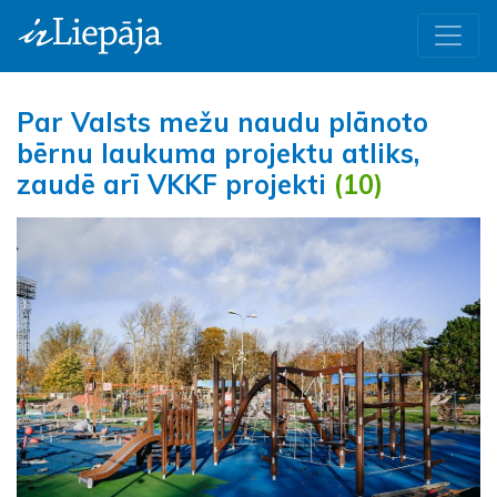
Par Valsts mežu naudu plānoto
bērnu laukuma projektu atliks,
zaudē arī VKKF projekti
(10)