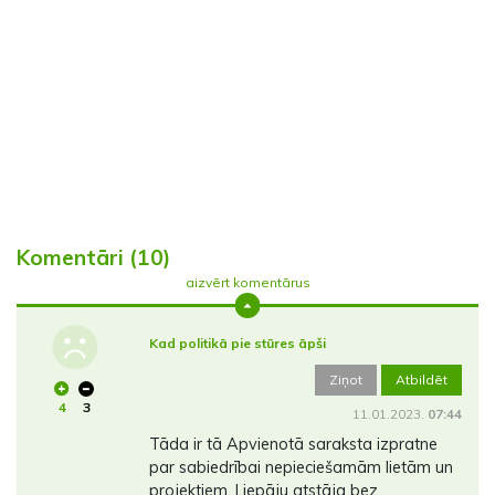
Komentāri (10)
aizvērt komentārus
Kad politikā pie stūres āpši
Ziņot
Atbildēt
4
3
11.01.2023.
07:44
Tāda ir tā Apvienotā saraksta izpratne
par sabiedrībai nepieciešamām lietām un
projektiem. Liepāju atstāja bez