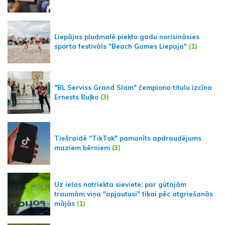
Liepājas pludmalē piekto gadu norisināsies
sporta festivāls "Beach Games Liepaja"
(1)
"BL Serviss Grand Slam" čempiona titulu izcīna
Ernests Buļko
(3)
Tiešraidē "TikTok" pamanīts apdraudējums
maziem bērniem
(3)
Uz ielas notriekta sieviete; par gūtajām
traumām viņa "apjautusi" tikai pēc atgriešanās
mājās
(1)