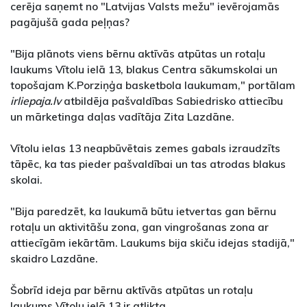
cerēja saņemt no "Latvijas Valsts mežu" ievērojamās
pagājušā gada peļņas?
"Bija plānots viens bērnu aktīvās atpūtas un rotaļu
laukums Vītolu ielā 13, blakus Centra sākumskolai un
topošajam K.Porziņģa basketbola laukumam," portālam
irliepaja.lv
atbildēja pašvaldības Sabiedrisko attiecību
un mārketinga daļas vadītāja Zita Lazdāne.
Vītolu ielas 13 neapbūvētais zemes gabals izraudzīts
tāpēc, ka tas pieder pašvaldībai un tas atrodas blakus
skolai.
"Bija paredzēt, ka laukumā būtu ietvertas gan bērnu
rotaļu un aktivitāšu zona, gan vingrošanas zona ar
attiecīgām iekārtām. Laukums bija skiču idejas stadijā,"
skaidro Lazdāne.
Šobrīd ideja par bērnu aktīvās atpūtas un rotaļu
laukums Vītolu ielā 13 ir atlikta.