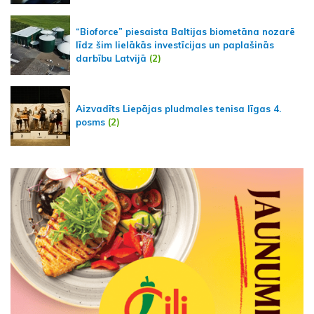
“Bioforce” piesaista Baltijas biometāna nozarē
līdz šim lielākās investīcijas un paplašinās
darbību Latvijā
(2)
Aizvadīts Liepājas pludmales tenisa līgas 4.
posms
(2)