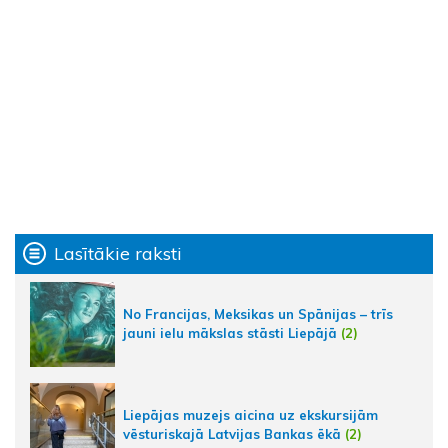
Lasītākie raksti
No Francijas, Meksikas un Spānijas – trīs
jauni ielu mākslas stāsti Liepājā
(2)
Liepājas muzejs aicina uz ekskursijām
vēsturiskajā Latvijas Bankas ēkā
(2)