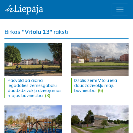
Birkas
"Vītolu 13"
raksti
Pašvaldība aicina
Izsolīs zemi Vītolu ielā
iegādāties zemesgabalu
daudzdzīvokļu māju
daudzdzīvokļu dzīvojamās
būvniecībai
(6)
mājas būvniecībai
(3)