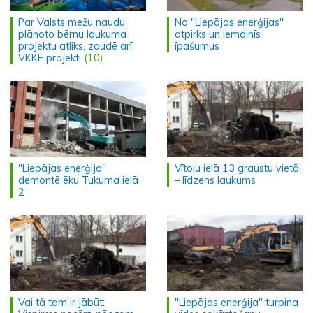
Par Valsts mežu naudu
No "Liepājas enerģijas"
plānoto bērnu laukuma
atpirks un iemainīs
projektu atliks, zaudē arī
īpašumus
VKKF projekti
(10)
"Liepājas enerģija"
Vītolu ielā 13 graustu vietā
demontē ēku Tukuma ielā
– līdzens laukums
2
Vai tā tam ir jābūt:
"Liepājas enerģija" turpina