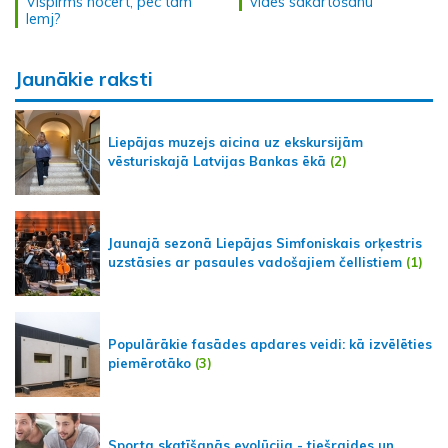
Vispirms nocērt, pēc tam
vides sakārtošanu
lemj?
Jaunākie raksti
Liepājas muzejs aicina uz ekskursijām
vēsturiskajā Latvijas Bankas ēkā
(2)
Jaunajā sezonā Liepājas Simfoniskais orķestris
uzstāsies ar pasaules vadošajiem čellistiem
(1)
Populārākie fasādes apdares veidi: kā izvēlēties
piemērotāko
(3)
Sporta skatīšanās evolūcija - tiešraides un