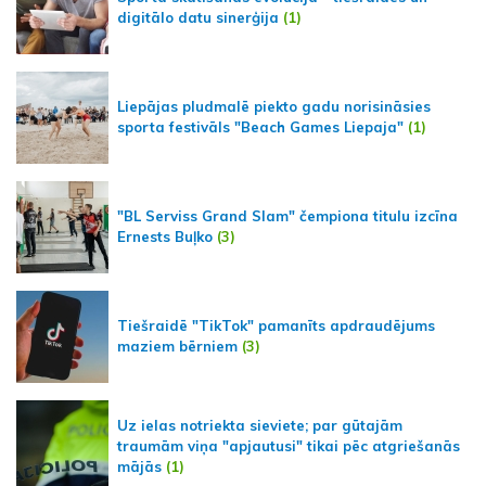
digitālo datu sinerģija
(1)
Liepājas pludmalē piekto gadu norisināsies
sporta festivāls "Beach Games Liepaja"
(1)
"BL Serviss Grand Slam" čempiona titulu izcīna
Ernests Buļko
(3)
Tiešraidē "TikTok" pamanīts apdraudējums
maziem bērniem
(3)
Uz ielas notriekta sieviete; par gūtajām
traumām viņa "apjautusi" tikai pēc atgriešanās
mājās
(1)