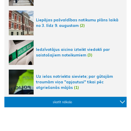
Liepājas pašvaldības notikumu plāns laikā
no 3. līdz 9. augustam
(2)
Iedzīvotājus aicina izteikt viedokli par
saistošajiem noteikumiem
(3)
Uz ielas notriekta sieviete; par gūtajām
traumām viņa "apjautusi" tikai pēc
atgriešanās mājās
(1)
skatīt nākošo