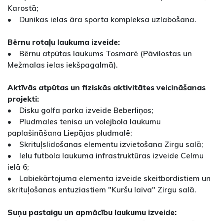
Karostā;
• Dunikas ielas āra sporta kompleksa uzlabošana.
Bērnu rotaļu laukuma izveide:
• Bērnu atpūtas laukums Tosmarē (Pāvilostas un
Mežmalas ielas iekšpagalmā).
Aktīvās atpūtas un fiziskās aktivitātes veicināšanas
projekti:
• Disku golfa parka izveide Beberliņos;
• Pludmales tenisa un volejbola laukumu
paplašināšana Liepājas pludmalē;
• Skrituļslidošanas elementu izvietošana Zirgu salā;
• Ielu futbola laukuma infrastruktūras izveide Celmu
ielā 6;
• Labiekārtojuma elementa izveide skeitbordistiem un
skrituļošanas entuziastiem "Kuršu laiva" Zirgu salā.
Suņu pastaigu un apmācību laukumu izveide: