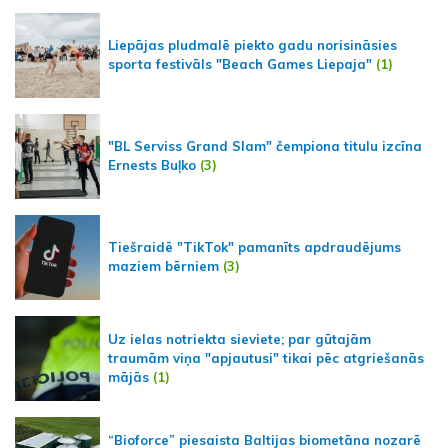
Liepājas pludmalē piekto gadu norisināsies
sporta festivāls "Beach Games Liepaja"
(1)
"BL Serviss Grand Slam" čempiona titulu izcīna
Ernests Buļko
(3)
Tiešraidē "TikTok" pamanīts apdraudējums
maziem bērniem
(3)
Uz ielas notriekta sieviete; par gūtajām
traumām viņa "apjautusi" tikai pēc atgriešanās
mājās
(1)
“Bioforce” piesaista Baltijas biometāna nozarē