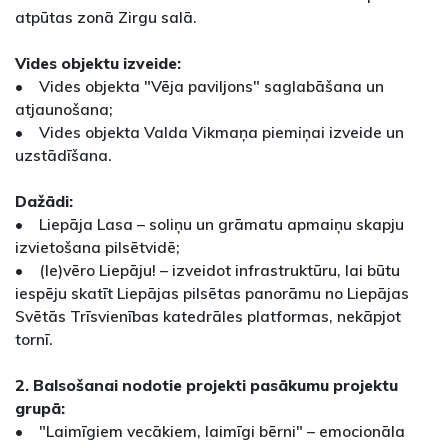
atpūtas zonā Zirgu salā.
Vides objektu izveide:
• Vides objekta "Vēja paviljons" saglabāšana un
atjaunošana;
• Vides objekta Valda Vikmaņa piemiņai izveide un
uzstādīšana.
Dažādi:
• Liepāja Lasa – soliņu un grāmatu apmaiņu skapju
izvietošana pilsētvidē;
• (Ie)vēro Liepāju! – izveidot infrastruktūru, lai būtu
iespēju skatīt Liepājas pilsētas panorāmu no Liepājas
Svētās Trīsvienības katedrāles platformas, nekāpjot
tornī.
2. Balsošanai nodotie projekti pasākumu projektu
grupā:
• "Laimīgiem vecākiem, laimīgi bērni" – emocionāla