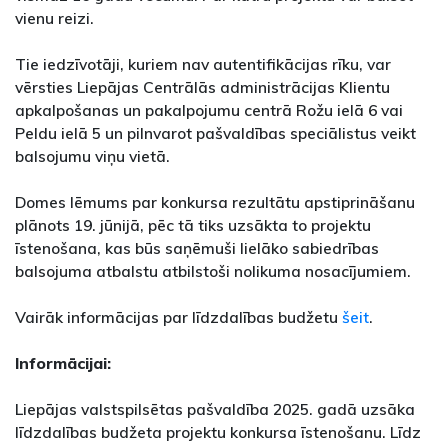
vienu reizi.
Tie iedzīvotāji, kuriem nav autentifikācijas rīku, var
vērsties Liepājas Centrālās administrācijas Klientu
apkalpošanas un pakalpojumu centrā Rožu ielā 6 vai
Peldu ielā 5 un pilnvarot pašvaldības speciālistus veikt
balsojumu viņu vietā.
Domes lēmums par konkursa rezultātu apstiprināšanu
plānots 19. jūnijā, pēc tā tiks uzsākta to projektu
īstenošana, kas būs saņēmuši lielāko sabiedrības
balsojuma atbalstu atbilstoši nolikuma nosacījumiem.
Vairāk informācijas par līdzdalības budžetu
šeit
.
Informācijai:
Liepājas valstspilsētas pašvaldība 2025. gadā uzsāka
līdzdalības budžeta projektu konkursa īstenošanu. Līdz