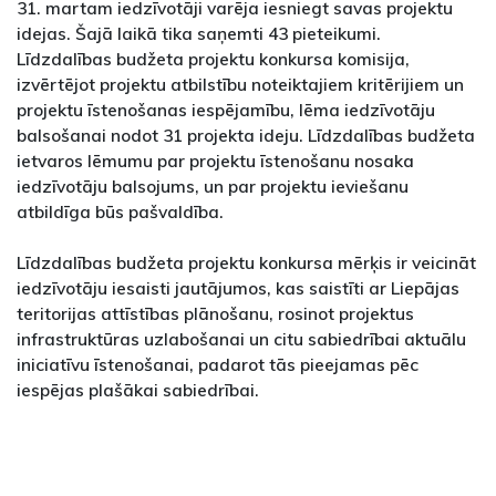
31. martam iedzīvotāji varēja iesniegt savas projektu
idejas. Šajā laikā tika saņemti 43 pieteikumi.
Līdzdalības budžeta projektu konkursa komisija,
izvērtējot projektu atbilstību noteiktajiem kritērijiem un
projektu īstenošanas iespējamību, lēma iedzīvotāju
balsošanai nodot 31 projekta ideju. Līdzdalības budžeta
ietvaros lēmumu par projektu īstenošanu nosaka
iedzīvotāju balsojums, un par projektu ieviešanu
atbildīga būs pašvaldība.
Līdzdalības budžeta projektu konkursa mērķis ir veicināt
iedzīvotāju iesaisti jautājumos, kas saistīti ar Liepājas
teritorijas attīstības plānošanu, rosinot projektus
infrastruktūras uzlabošanai un citu sabiedrībai aktuālu
iniciatīvu īstenošanai, padarot tās pieejamas pēc
iespējas plašākai sabiedrībai.