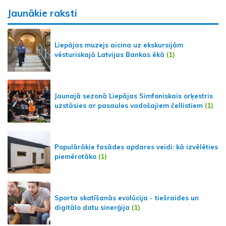
Jaunākie raksti
Liepājas muzejs aicina uz ekskursijām
vēsturiskajā Latvijas Bankas ēkā
(1)
Jaunajā sezonā Liepājas Simfoniskais orķestris
uzstāsies ar pasaules vadošajiem čellistiem
(1)
Populārākie fasādes apdares veidi: kā izvēlēties
piemērotāko
(1)
Sporta skatīšanās evolūcija - tiešraides un
digitālo datu sinerģija
(1)