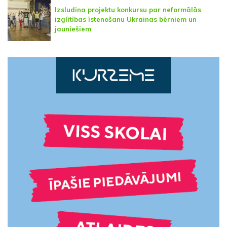
Izsludina projektu konkursu par neformālās
izglītības īstenošanu Ukrainas bērniem un
jauniešiem