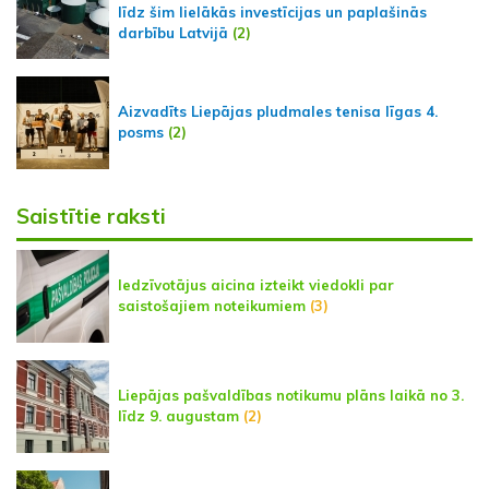
līdz šim lielākās investīcijas un paplašinās
darbību Latvijā
(2)
Aizvadīts Liepājas pludmales tenisa līgas 4.
posms
(2)
Saistītie raksti
Iedzīvotājus aicina izteikt viedokli par
saistošajiem noteikumiem
(3)
Liepājas pašvaldības notikumu plāns laikā no 3.
līdz 9. augustam
(2)