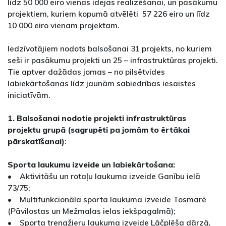
līdz 50 000 eiro vienas idejas realizēšanai, un pasākumu
projektiem, kuriem kopumā atvēlēti 57 226 eiro un līdz
10 000 eiro vienam projektam.
Iedzīvotājiem nodots balsošanai 31 projekts, no kuriem
seši ir pasākumu projekti un 25 – infrastruktūras projekti.
Tie aptver dažādas jomas – no pilsētvides
labiekārtošanas līdz jaunām sabiedrības iesaistes
iniciatīvām.
1. Balsošanai nodotie projekti infrastruktūras
projektu grupā (sagrupēti pa jomām to ērtākai
pārskatīšanai)
:
Sporta laukumu izveide un labiekārtošana:
• Aktivitāšu un rotaļu laukuma izveide Ganību ielā
73/75;
• Multifunkcionāla sporta laukuma izveide Tosmarē
(Pāvilostas un Mežmalas ielas iekšpagalmā);
• Sporta trenažieru laukuma izveide Lāčplēša dārzā,