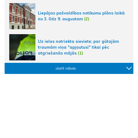
Liepājas pašvaldības notikumu plāns laikā
no 3. līdz 9. augustam
(2)
Uz ielas notriekta sieviete; par gūtajām
traumām viņa "apjautusi" tikai pēc
atgriešanās mājās
(1)
skatīt nākošo