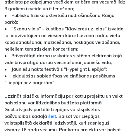
atbalsta pakalpojuma vecākiem ar bērniem vecumā līdz
3 gadiem izveide un īstenošana;
• Publisko fizisko aktivitāšu nodrošināšana Raiņa
parkā;
• "Skaņu vilnis" – kustības "Klavieres uz ielas" izveide,
lai iedzīvotājiem un viesiem kūrortsezonā radītu vietu
kopā sanākšanai, muzicēšanai, noskaņas veidošanai,
nelieliem tematiskiem koncertiem;
• Brīvprātīgā darba uzskaites sistēma elektroniskajā
vidē brīvprātīgā darba veicināšanai jauniešu vidū;
• Jauniešu nakts festivāls "Hypelight Liepāja";
• Iekļaujošas sabiedrības veicināšanas pasākums
"Liepāja bez barjerām".
Uzzināt plašāku informāciju par katru projektu un veikt
balsošanu var līdzdalības budžeta platformā
GeoLatvija.lv portālā Liepājas valstspilsētas
pašvaldības sadaļā
šeit
. Balsot var Liepājas
valstspilsētā deklarēti iedzīvotāji, kuri sasnieguši
vismaz 16 gadu vecumu. Par katru projektu var balsot