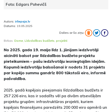
Foto: Edgars Pohevičš
Autors:
irliepaja.lv
Datums:
19.05.2025
Dalies ar šo ziņu:
Birkas:
Dome
,
Līdzdalības budžets
,
projekti
No 2025. gada 19. maija līdz 1. jūnijam iedzīvotāji
aicināti balsot par līdzdalības budžeta projektu
pieteikumiem – pašu iedzīvotāju iesniegtajām idejām.
Kopumā iedzīvotāju balsošanai ir nodots 31 projekts
par kopējo summu gandrīz 800 tūkstoši eiro, informē
pašvaldība.
2025. gadā kopējais pieejamais līdzdalības budžets ir
257 226 eiro, kas ir sadalīts vēl pa divām atsevišķām
projektu grupām: infrastruktūras projekti, kuriem
kopējais finansējums paredzēts 200 000 eiro apmērā un