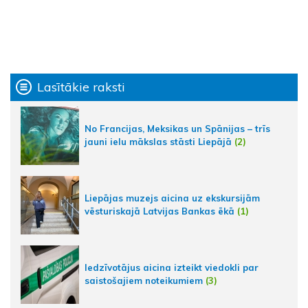
Lasītākie raksti
No Francijas, Meksikas un Spānijas – trīs
jauni ielu mākslas stāsti Liepājā
(2)
Liepājas muzejs aicina uz ekskursijām
vēsturiskajā Latvijas Bankas ēkā
(1)
Iedzīvotājus aicina izteikt viedokli par
saistošajiem noteikumiem
(3)