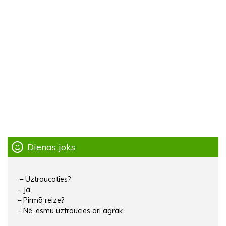
Dienas joks
– Uztraucaties?
– Jā.
– Pirmā reize?
– Nē, esmu uztraucies arī agrāk.