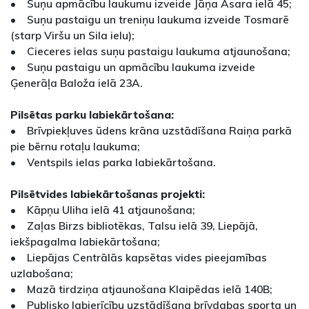
• Suņu apmācību laukumu izveide Jāņa Asara ielā 45;
• Suņu pastaigu un treniņu laukuma izveide Tosmarē
(starp Viršu un Sila ielu);
• Cieceres ielas suņu pastaigu laukuma atjaunošana;
• Suņu pastaigu un apmācību laukuma izveide
Ģenerāļa Baloža ielā 23A.
Pilsētas parku labiekārtošana:
• Brīvpiekļuves ūdens krāna uzstādīšana Raiņa parkā
pie bērnu rotaļu laukuma;
• Ventspils ielas parka labiekārtošana.
Pilsētvides labiekārtošanas projekti:
• Kāpņu Uliha ielā 41 atjaunošana;
• Zaļas Birzs bibliotēkas, Talsu ielā 39, Liepājā,
iekšpagalma labiekārtošana;
• Liepājas Centrālās kapsētas vides pieejamības
uzlabošana;
• Mazā tirdziņa atjaunošana Klaipēdas ielā 140B;
• Publisko labierīcību uzstādīšana brīvdabas sporta un