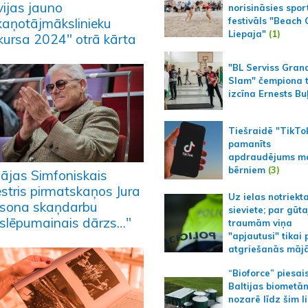
vijas jauno
norisināsies spor
kaņotājmākslinieku
festivāls "Beach
Liepaja"
(1)
kursa 2024" otrā kārta
"BL Serviss Gran
Slam" čempiona t
izcīna Ernests Bu
Tiešraidē "TikTo
pamanīts
apdraudējums m
bērniem
(3)
pājas Simfoniskais
estris pirmatskaņos Jura
Uz ielas notriekt
lsona skaņdarbu
sieviete; par gūt
slēpumainais dārzs…"
traumām viņa
"apjautusi" tikai 
atgriešanās māj
“Bioforce” piesai
Baltijas biometā
nozarē līdz šim l