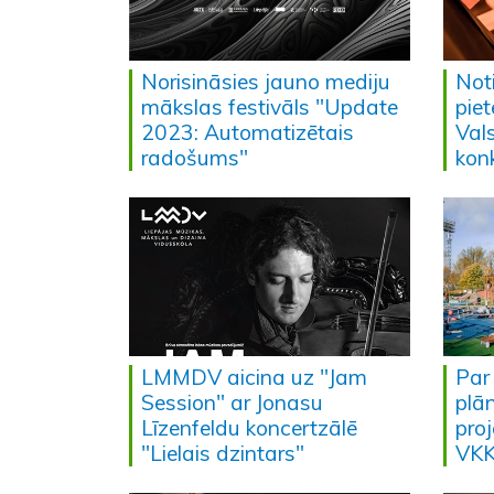
Norisināsies jauno mediju
Not
mākslas festivāls "Update
pie
2023: Automatizētais
Val
radošums"
kon
LMMDV aicina uz "Jam
Par
Session" ar Jonasu
plā
Līzenfeldu koncertzālē
proj
"Lielais dzintars"
VKK