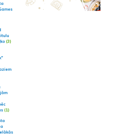
ta
 Games
d
itulu
ļko
(3)
k"
aziem
a
ajām
pēc
ās
(1)
sta
na
ielākās