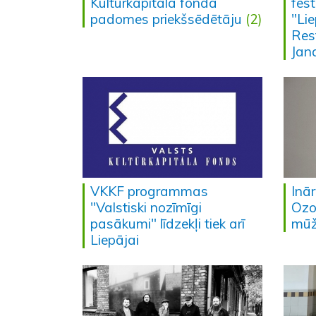
Kultūrkapitāla fonda
fes
padomes priekšsēdētāju
(2)
"Li
Res
Jan
VKKF programmas
Inā
"Valstiski nozīmīgi
Ozo
pasākumi" līdzekļi tiek arī
mūž
Liepājai