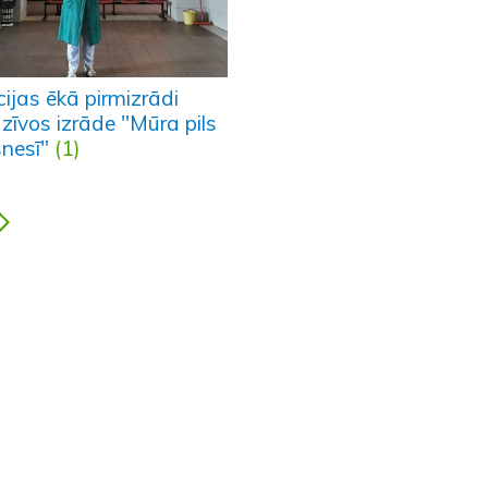
ijas ēkā pirmizrādi
zīvos izrāde "Mūra pils
snesī"
(1)