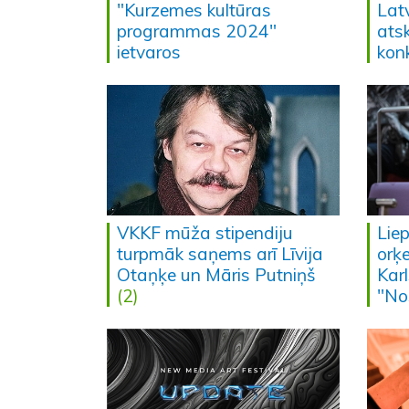
"Kurzemes kultūras
Lat
programmas 2024"
ats
ietvaros
kon
VKKF mūža stipendiju
Lie
turpmāk saņems arī Līvija
orķ
Otaņķe un Māris Putniņš
Kar
(2)
"No