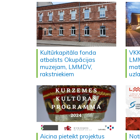
Kultūrkapitāla fonda
VKK
atbalsts Okupācijas
LMM
muzejam, LMMDV,
mat
rakstniekiem
uzl
Aicina pieteikt projektus
Not