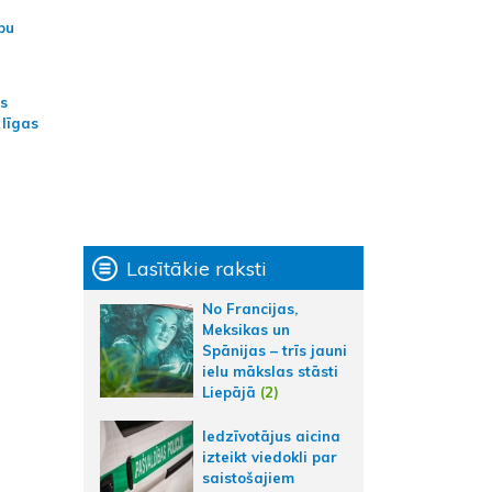
bu
as
 līgas
Lasītākie raksti
No Francijas,
Meksikas un
Spānijas – trīs jauni
ielu mākslas stāsti
Liepājā
(2)
Iedzīvotājus aicina
izteikt viedokli par
saistošajiem