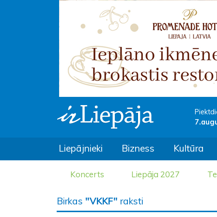
Piektdi
7.aug
Liepājnieki
Bizness
Kultūra
Koncerts
Liepāja 2027
Te
Birkas
"VKKF"
raksti