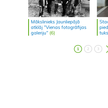
Mākslinieks Jaunliepājā
Stac
atklāj "Vienas fotogrāfijas
pied
galeriju"
(6)
tuk
1
2
3