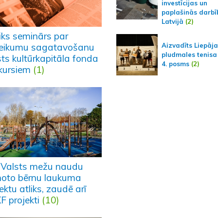
investīcijas un
paplašinās darbī
Latvijā
(2)
iks seminārs par
Aizvadīts Liepāj
teikumu sagatavošanu
pludmales tenisa
sts kultūrkapitāla fonda
4. posms
(2)
kursiem
(1)
 Valsts mežu naudu
noto bērnu laukuma
ektu atliks, zaudē arī
F projekti
(10)