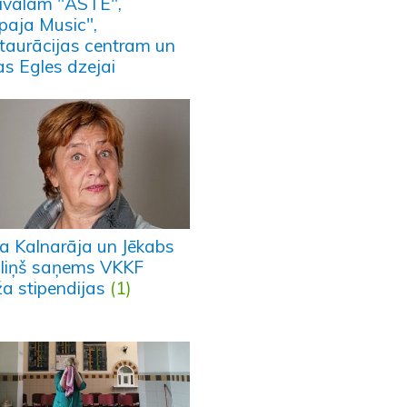
tivālam "ASTE",
epaja Music",
taurācijas centram un
as Egles dzejai
ra Kalnarāja un Jēkabs
liņš saņems VKKF
a stipendijas
(1)