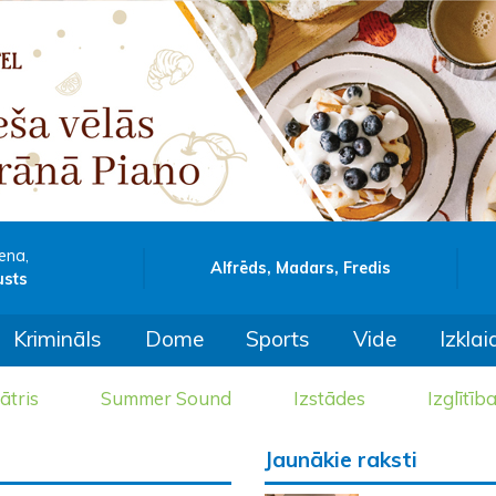
ena,
Alfrēds, Madars, Fredis
usts
Krimināls
Dome
Sports
Vide
Izklai
ātris
Summer Sound
Izstādes
Izglītīb
Jaunākie raksti