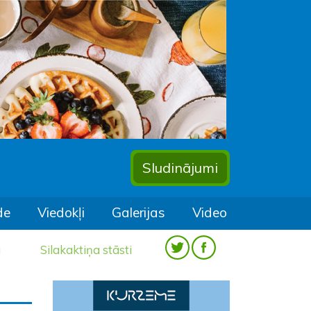
Sludinājumi
de
Viedokļi
Galerijas
Video
a
Silakaktiņa stāsti