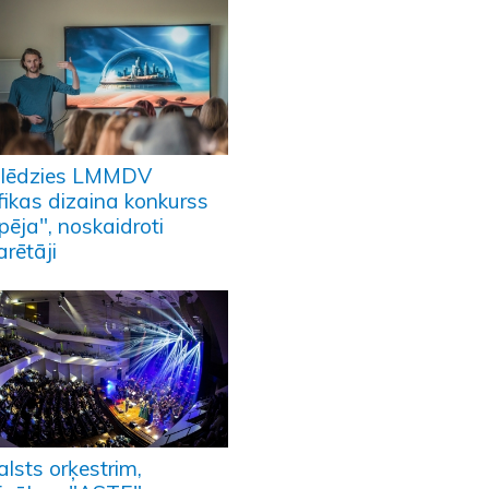
lēdzies LMMDV
fikas dizaina konkurss
pēja", noskaidroti
rētāji
lsts orķestrim,