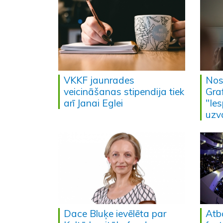
VKKF jaunrades
Nos
veicināšanas stipendija tiek
Gra
arī Janai Eglei
"Ies
uzva
Dace Bluķe ievēlēta par
Atba