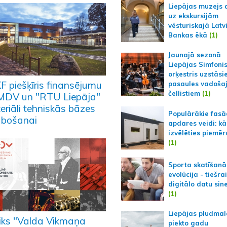
Liepājas muzejs 
uz ekskursijām
vēsturiskajā Latv
Bankas ēkā
(1)
Jaunajā sezonā
Liepājas Simfoni
orķestris uzstāsi
F piešķīris finansējumu
pasaules vadoša
čellistiem
(1)
DV un "RTU Liepāja"
eriāli tehniskās bāzes
Populārākie fas
abošanai
apdares veidi: kā
izvēlēties piemēr
(1)
Sporta skatīšanā
evolūcija - tiešra
digitālo datu sin
(1)
Liepājas pludmal
iks "Valda Vikmaņa
piekto gadu