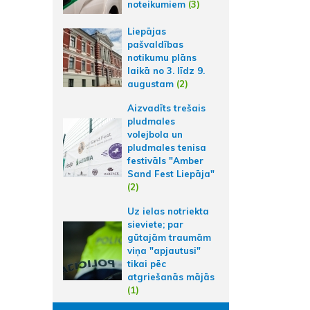
noteikumiem
(3)
Liepājas
pašvaldības
notikumu plāns
laikā no 3. līdz 9.
augustam
(2)
Aizvadīts trešais
pludmales
volejbola un
pludmales tenisa
festivāls "Amber
Sand Fest Liepāja"
(2)
Uz ielas notriekta
sieviete; par
gūtajām traumām
viņa "apjautusi"
tikai pēc
atgriešanās mājās
(1)