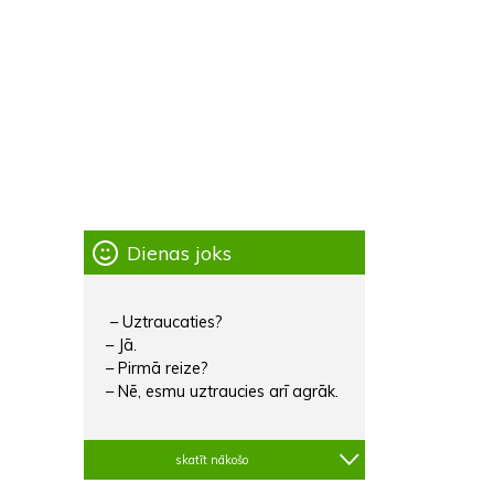
Dienas joks
– Uztraucaties?
– Jā.
– Pirmā reize?
– Nē, esmu uztraucies arī agrāk.
skatīt nākošo