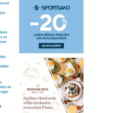
aicina
ijas
skais
es ar
jiem
ādes
otāko
s
ides un
erģija
ē