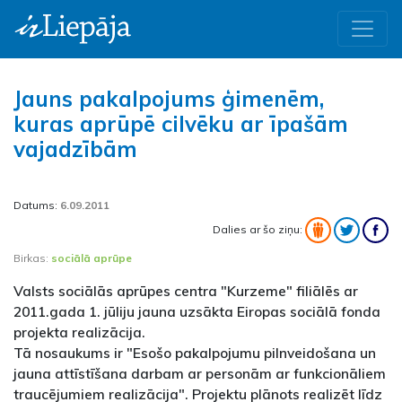
Jauns pakalpojums ģimenēm,
kuras aprūpē cilvēku ar īpašām
vajadzībām
Datums:
6.09.2011
Dalies ar šo ziņu:
Birkas:
sociālā aprūpe
Valsts sociālās aprūpes centra "Kurzeme" filiālēs ar
2011.gada 1. jūliju jauna uzsākta Eiropas sociālā fonda
projekta realizācija.
Tā nosaukums ir "Esošo pakalpojumu pilnveidošana un
jauna attīstīšana darbam ar personām ar funkcionāliem
traucējumiem realizācija". Projektu plānots realizēt līdz