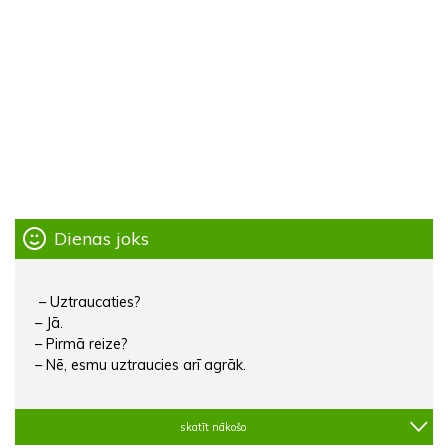
Dienas joks
– Uztraucaties?
– Jā.
– Pirmā reize?
– Nē, esmu uztraucies arī agrāk.
skatīt nākošo