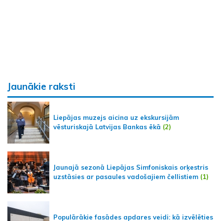
Jaunākie raksti
Liepājas muzejs aicina uz ekskursijām
vēsturiskajā Latvijas Bankas ēkā
(2)
Jaunajā sezonā Liepājas Simfoniskais orķestris
uzstāsies ar pasaules vadošajiem čellistiem
(1)
Populārākie fasādes apdares veidi: kā izvēlēties