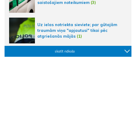
saistošajiem noteikumiem
(3)
Uz ielas notriekta sieviete; par gūtajām
traumām viņa "apjautusi" tikai pēc
atgriešanās mājās
(1)
skatīt nākošo