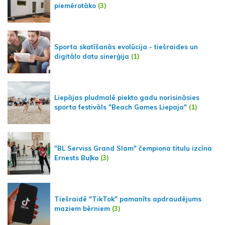
piemērotāko
(3)
Sporta skatīšanās evolūcija - tiešraides un
digitālo datu sinerģija
(1)
Liepājas pludmalē piekto gadu norisināsies
sporta festivāls "Beach Games Liepaja"
(1)
"BL Serviss Grand Slam" čempiona titulu izcīna
Ernests Buļko
(3)
Tiešraidē "TikTok" pamanīts apdraudējums
maziem bērniem
(3)