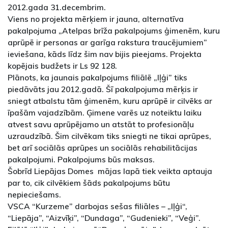
2012.gada 31.decembrim.
Viens no projekta mērķiem ir jauna, alternatīva
pakalpojuma „Atelpas brīža pakalpojums ģimenēm, kuru
aprūpē ir personas ar garīga rakstura traucējumiem”
ieviešana, kāds līdz šim nav bijis pieejams. Projekta
kopējais budžets ir Ls 92 128.
Plānots, ka jaunais pakalpojums filiālē „Iļģi” tiks
piedāvāts jau 2012.gadā. Šī pakalpojuma mērķis ir
sniegt atbalstu tām ģimenēm, kuru aprūpē ir cilvēks ar
īpašām vajadzībām. Ģimene varēs uz noteiktu laiku
atvest savu aprūpējamo un atstāt to profesionāļu
uzraudzībā. Šim cilvēkam tiks sniegti ne tikai aprūpes,
bet arī sociālās aprūpes un sociālās rehabilitācijas
pakalpojumi. Pakalpojums būs maksas.
Šobrīd Liepājas Domes mājas lapā tiek veikta aptauja
par to, cik cilvēkiem šāds pakalpojums būtu
nepieciešams.
VSCA “Kurzeme” darbojas sešas filiāles – „Iļģi“,
“Liepāja”, “Aizvīķi”, “Dundaga”, “Gudenieki”, “Veģi”.