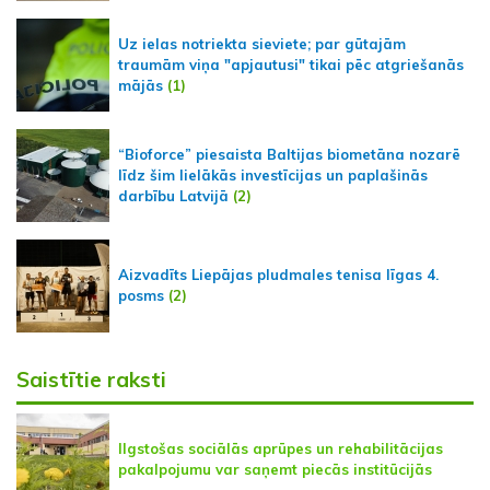
Uz ielas notriekta sieviete; par gūtajām
traumām viņa "apjautusi" tikai pēc atgriešanās
mājās
(1)
“Bioforce” piesaista Baltijas biometāna nozarē
līdz šim lielākās investīcijas un paplašinās
darbību Latvijā
(2)
Aizvadīts Liepājas pludmales tenisa līgas 4.
posms
(2)
Saistītie raksti
Ilgstošas sociālās aprūpes un rehabilitācijas
pakalpojumu var saņemt piecās institūcijās