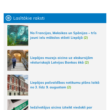
Lasītākie raksti
No Francijas, Meksikas un Spānijas – trīs
jauni ielu mākslas stāsti Liepājā
(2)
Liepājas muzejs aicina uz ekskursijām
vēsturiskajā Latvijas Bankas ēkā
(2)
Liepājas pašvaldības notikumu plāns laikā
no 3. līdz 9. augustam
(2)
Iedzīvotājus aicina izteikt viedokli par