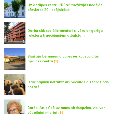
Uz aprūpes centru "Rūre" tuvākajās nedēļās
pārvietos 20 liepājniekus
Darbu sāk sociālie mentori cilvēku ar garīga
rakstura traucējumiem atbalstam
Bijušajā bērnunamā varēs ierīkot sociālās
aprūpes centru
(1)
Izaicinājumu netrūkst arī Sociālās aizsardzības
nozarē
Barča: Attiecībā uz manu sirdsapziņu, visi var
būt pilnīgi mierīgi
(16)