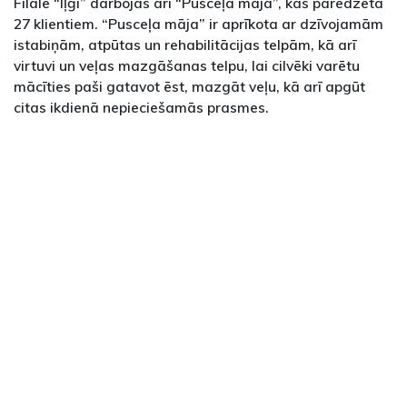
Filālē “Iļģi” darbojas arī “Pusceļa māja”, kas paredzēta
27 klientiem. “Pusceļa māja” ir aprīkota ar dzīvojamām
istabiņām, atpūtas un rehabilitācijas telpām, kā arī
virtuvi un veļas mazgāšanas telpu, lai cilvēki varētu
mācīties paši gatavot ēst, mazgāt veļu, kā arī apgūt
citas ikdienā nepieciešamās prasmes.