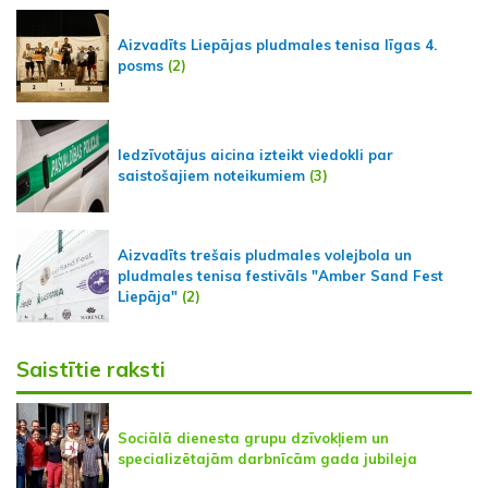
Aizvadīts Liepājas pludmales tenisa līgas 4.
posms
(2)
Iedzīvotājus aicina izteikt viedokli par
saistošajiem noteikumiem
(3)
Aizvadīts trešais pludmales volejbola un
pludmales tenisa festivāls "Amber Sand Fest
Liepāja"
(2)
Saistītie raksti
Sociālā dienesta grupu dzīvokļiem un
specializētajām darbnīcām gada jubileja