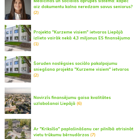
Medicīnas un sociālās aprūpes sistēma: kāpēc
aiz dokumentu kalna neredzam savus seniorus?
(2)
Projekta "Kurzeme visiem" ietvaros Liepājā
izlieto vairāk nekā 4,3 miljonus ES finansējuma
(1)
Šoruden noslēgsies sociālo pakalpojumu
sniegšana projekta "Kurzeme visiem" ietvaros
(2)
Novirzīs finansējumu gaisa kvalitātes
uzlabošanai Liepājā
(6)
Ar "Kriksīša" paplašināšanu cer pilnībā atrisināt
vietu trūkumu bērnudārzos
(7)