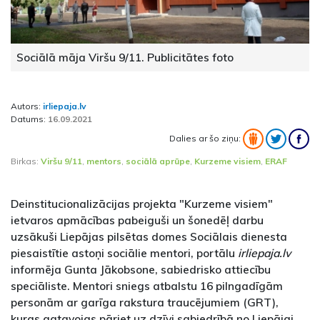
Sociālā māja Viršu 9/11. Publicitātes foto
Autors:
irliepaja.lv
Datums:
16.09.2021
Dalies ar šo ziņu:
Birkas:
Viršu 9/11
,
mentors
,
sociālā aprūpe
,
Kurzeme visiem
,
ERAF
Deinstitucionalizācijas projekta "Kurzeme visiem"
ietvaros apmācības pabeiguši un šonedēļ darbu
uzsākuši Liepājas pilsētas domes Sociālais dienesta
piesaistītie astoņi sociālie mentori, portālu
irliepaja.lv
informēja Gunta Jākobsone, sabiedrisko attiecību
speciāliste. Mentori sniegs atbalstu 16 pilngadīgām
personām ar garīga rakstura traucējumiem (GRT),
kuras gatavojas pāriet uz dzīvi sabiedrībā no Liepājai