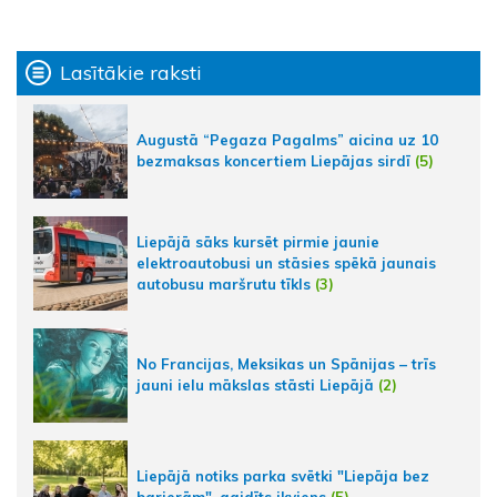
Lasītākie raksti
Augustā “Pegaza Pagalms” aicina uz 10
bezmaksas koncertiem Liepājas sirdī
(5)
Liepājā sāks kursēt pirmie jaunie
elektroautobusi un stāsies spēkā jaunais
autobusu maršrutu tīkls
(3)
No Francijas, Meksikas un Spānijas – trīs
jauni ielu mākslas stāsti Liepājā
(2)
Liepājā notiks parka svētki "Liepāja bez