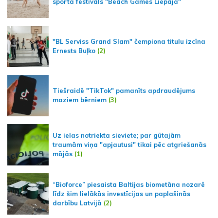
sporta festivāls "Beach Games Liepaja"
"BL Serviss Grand Slam" čempiona titulu izcīna
Ernests Buļko
(2)
Tiešraidē "TikTok" pamanīts apdraudējums
maziem bērniem
(3)
Uz ielas notriekta sieviete; par gūtajām
traumām viņa "apjautusi" tikai pēc atgriešanās
mājās
(1)
“Bioforce” piesaista Baltijas biometāna nozarē
līdz šim lielākās investīcijas un paplašinās
darbību Latvijā
(2)