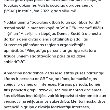
tuvākās apkaimes Valsts sociālās aprūpes centra
(VSAC) institūcijām 2022. gada sākumā.
Nodibinājuma "Sociālais atbalsta un izglītības fonds"
astoņi sociālie mentori kopā ar VSAC "Kurzeme" filiāļu
"Iļģi" un "Aizvīķi" un Liepājas Domes Sociālā dienesta
darbiniekiem divas dienas attālināti piedalījās
Kurzemes plānošanas reģiona organizētajās
apmācībās "Pilngadīgu personu ar garīga rakstura
traucējumiem sagatavošana pārejai uz dzīvi
sabiedrībā".
Apmācību nodarbībās visas iesaistītās puses pārrunāja,
kādas ir personu ar GRT vajadzības, komunikācijas
spējas, prasmes un intereses. Pārejas periodā, kamēr
tiks pabeigti grupu dzīvokļi, sociālie mentori apciemos
šos cilvēkus institūcijās, vairāk iepazīstot vienam otru un
veicinot viņu iekļaušanos sabiedrībā. Mentori noskaidros
potenciālo grupu dzīvokļu iedzīvotāju intereses,