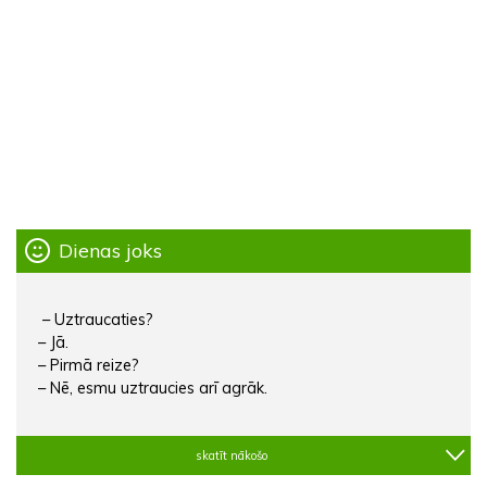
Dienas joks
– Uztraucaties?
– Jā.
– Pirmā reize?
– Nē, esmu uztraucies arī agrāk.
skatīt nākošo