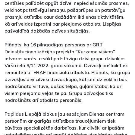
centīsies palīdzēt apgūt dzīvei nepieciešamās prasmes,
veicinot patstāvīgu iemaņu, pašaprūpes un patstāvīgu
prasmju attīstību caur dažādām ikdienas aktivitātēm,
kā arī veidos izpratni par pieejamo atbalstu Liepājas
pašvaldībā dažādās dzīves situācijās.
Plānots, ka 16 pilngadīgas personas ar GRT
Deinstitucionalizācijas projekta "Kurzeme visiem"
ietvaros varēs uzsākt patstāvīgu dzīvi grupu dzīvokļos
Viršu ielā 9/11 2022. gada sākumā. Dzīvokļi pašlaik tiek
remontēti ar ERAF finansiālu atbalstu. Plānots, ka grupu
dzīvokļos divi cilvēki dzīvos kopā, katram dzīvoklim būs
nodrošināta virtuve, dušas telpa, guļamistaba, kā arī
visiem pieejama veļas telpa. Grupu dzīvokļos tiks
nodrošināts arī atbalsta personāls.
Papildus Liepājā blakus jau esošajam Dienas centram
personām ar garīgās attīstības traucējumiem tiek
būvētas specializētās darbnīcas, kur cilvēki ar īpašām
vajadzībām varēs arī apgūt dažādas vienkāršas darba