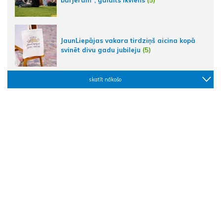
barjerām", gaidīts ikviens
(5)
JaunLiepājas vakara tirdziņš aicina kopā
svinēt divu gadu jubileju
(5)
skatīt nākošo