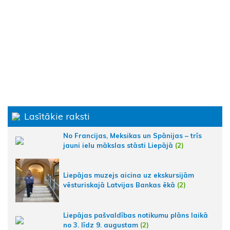
Lasītākie raksti
No Francijas, Meksikas un Spānijas – trīs
jauni ielu mākslas stāsti Liepājā
(2)
Liepājas muzejs aicina uz ekskursijām
vēsturiskajā Latvijas Bankas ēkā
(2)
Liepājas pašvaldības notikumu plāns laikā
no 3. līdz 9. augustam
(2)