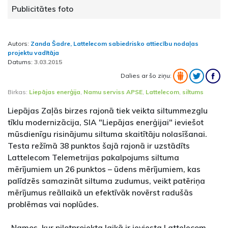
Publicitātes foto
Autors:
Zanda Šadre, Lattelecom sabiedrisko attiecību nodaļas
projektu vadītāja
Datums:
3.03.2015
Dalies ar šo ziņu:
Birkas:
Liepājas enerģija
,
Namu serviss APSE
,
Lattelecom
,
siltums
Liepājas Zaļās birzes rajonā tiek veikta siltummezglu
tīklu modernizācija, SIA "Liepājas enerģijai" ieviešot
mūsdienīgu risinājumu siltuma skaitītāju nolasīšanai.
Testa režīmā 38 punktos šajā rajonā ir uzstādīts
Lattelecom Telemetrijas pakalpojums siltuma
mērījumiem un 26 punktos – ūdens mērījumiem, kas
palīdzēs samazināt siltuma zudumus, veikt patēriņa
mērījumus reāllaikā un efektīvāk novērst radušās
problēmas vai noplūdes.
„Namos, kur pilotprojekta laikā ir ieviesta Lattelecom