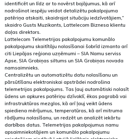
identificēt un līdz ar to novērst bojājumus, kā arī
nodrošinot iespēju veidot detalizētu pakalpojuma
patēriņa atskaiti, skaidrojot situāciju iedzīvotājiem,”
skaidro Gusts Muzikants, Lattelecom Biznesa klientu
daļas direktors.
Lattelecom Telemetrijas pakalpojumu komunālo
pakalpojumu skaitītāju nolasīšanai šobrīd izmanto arī
citi Liepājas reģiona uzņēmumi – SIA Namu serviss
Apse, SIA Grobiņas siltums un SIA Grobiņas novada
namsaimnieks.
Centralizētu un automatizētu datu nolasīšanu un
pārsūtīšanu elektroniskai apstrādei nodrošina
telemetrijas pakalpojums. Tas ļauj automātiski nolasīt
ūdens un apkures patēriņu dzīvoklī, ēkas pagrabā vai
infrastruktūras mezglos, kā arī ļauj veikt ūdens
spiediena mērījumus, temperatūras, kā arī mitruma
rādījumu nolasīšanu, un redzēt un analizēt iekārtu
darbības datus. Telemetrijas pakalpojumus namu
apsaimniekotājiem un komunālo pakalpojumu
sniedzējiem piedāvā Latvijā lielākais elektronisko