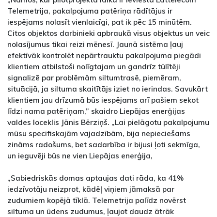
Telemetrija, pakalpojuma patēriņa rādītājus ir
iespējams nolasīt vienlaicīgi, pat ik pēc 15 minūtēm.
Citos objektos darbinieki apbraukā visus objektus un veic
nolasījumus tikai reizi mēnesī. Jaunā sistēma ļauj
efektīvāk kontrolēt nepārtrauktu pakalpojuma piegādi
klientiem atbilstoši nolīgtajam un gandrīz tūlītēji
signalizē par problēmām siltumtrasē, piemēram,
situācijā, ja siltuma skaitītājs iziet no ierindas. Savukārt
klientiem jau drīzumā būs iespējams arī pašiem sekot
līdzi nama patēriņam,” skaidro Liepājas enerģijas
valdes loceklis Jānis Bērziņš. „Lai pielāgotu pakalpojumu
mūsu specifiskajām vajadzībām, bija nepieciešams
zināms radošums, bet sadarbība ir bijusi ļoti sekmīga,
un ieguvēji būs ne vien Liepājas enerģija,
„Sabiedriskās domas aptaujas dati rāda, ka 41%
iedzīvotāju neizprot, kādēļ viņiem jāmaksā par
zudumiem kopējā tīklā. Telemetrija palīdz novērst
siltuma un ūdens zudumus, ļaujot daudz ātrāk