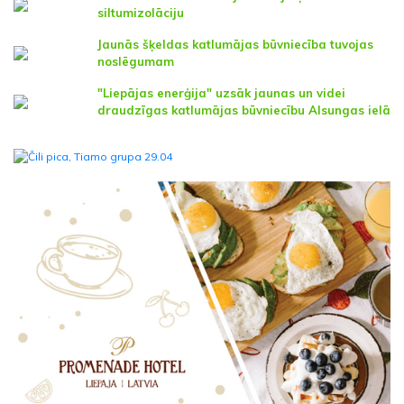
siltumizolāciju
Jaunās šķeldas katlumājas būvniecība tuvojas
noslēgumam
"Liepājas enerģija" uzsāk jaunas un videi
draudzīgas katlumājas būvniecību Alsungas ielā