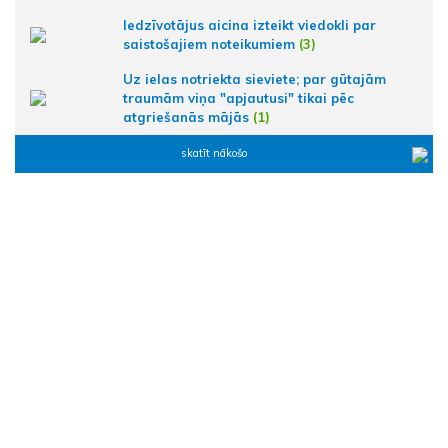
Iedzīvotājus aicina izteikt viedokli par
saistošajiem noteikumiem
(3)
Uz ielas notriekta sieviete; par gūtajām
traumām viņa "apjautusi" tikai pēc
atgriešanās mājās
(1)
skatīt nākošo