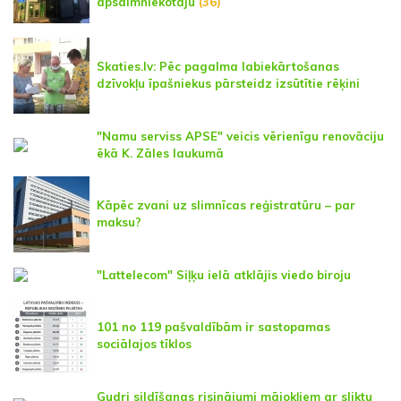
apsaimniekotāju
(36)
Skaties.lv: Pēc pagalma labiekārtošanas
dzīvokļu īpašniekus pārsteidz izsūtītie rēķini
"Namu serviss APSE" veicis vērienīgu renovāciju
ēkā K. Zāles laukumā
Kāpēc zvani uz slimnīcas reģistratūru – par
maksu?
"Lattelecom" Siļķu ielā atklājis viedo biroju
101 no 119 pašvaldībām ir sastopamas
sociālajos tīklos
Gudri sildīšanas risinājumi mājokļiem ar sliktu