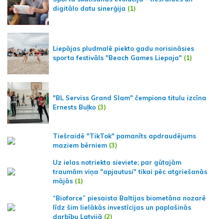
digitālo datu sinerģija
(1)
Liepājas pludmalē piekto gadu norisināsies
sporta festivāls "Beach Games Liepaja"
(1)
"BL Serviss Grand Slam" čempiona titulu izcīna
Ernests Buļko
(3)
Tiešraidē "TikTok" pamanīts apdraudējums
maziem bērniem
(3)
Uz ielas notriekta sieviete; par gūtajām
traumām viņa "apjautusi" tikai pēc atgriešanās
mājās
(1)
“Bioforce” piesaista Baltijas biometāna nozarē
līdz šim lielākās investīcijas un paplašinās
darbību Latvijā
(2)