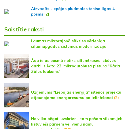
Aizvadīts Liepājas pludmales tenisa līgas 4.
posms
(2)
Saistītie raksti
Laumas mikrorajonā sāksies vērienīga
siltumapgādes sistēmas modernizācija
Ādu ielas posmā notiks siltumtrases izbūves
darbi, slēgta 22. mikroautobusa pietura “Kārļa
Zāles laukums”
Uzņēmums “Liepājas enerģija” īstenos projektu
atjaunojamo energoresursu palielināšanai
(2)
No vilka bēgot, uzskrien... tam pašam vilkam jeb
lietuvieši pārņem vēl vienu namu