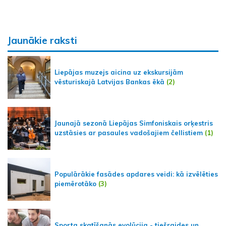
Jaunākie raksti
Liepājas muzejs aicina uz ekskursijām
vēsturiskajā Latvijas Bankas ēkā
(2)
Jaunajā sezonā Liepājas Simfoniskais orķestris
uzstāsies ar pasaules vadošajiem čellistiem
(1)
Populārākie fasādes apdares veidi: kā izvēlēties
piemērotāko
(3)
Sporta skatīšanās evolūcija - tiešraides un