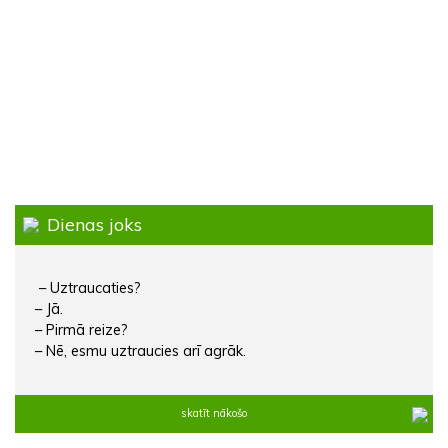
Dienas joks
– Uztraucaties?
– Jā.
– Pirmā reize?
– Nē, esmu uztraucies arī agrāk.
skatīt nākošo