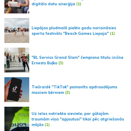
digitālo datu sinerģija
(1)
Liepājas pludmalē piekto gadu norisināsies
sporta festivāls "Beach Games Liepaja"
(1)
"BL Serviss Grand Slam" čempiona titulu izcīna
Ernests Buļko
(3)
Tiešraidē "TikTok" pamanīts apdraudējums
maziem bērniem
(3)
Uz ielas notriekta sieviete; par gūtajām
traumām viņa "apjautusi" tikai pēc atgriešanās
mājās
(1)