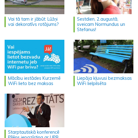
Vai tā tam ir jābūt: Lūžņi
Sestdien, 2.augustā,
vai dekoratīvs rotājums?
sveicam Normundus un
Stefanus!
Mācību iestādes Kurzemē
Liepāja kļuvusi bezmaksas
WiFi lieto bez maksas
WiFi lielpilsēta
Starptautiskā konferencē
Pīlēns iepazīstina ar UPB