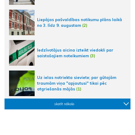
Liepājas pašvaldības notikumu plāns laikā
no 3. līdz 9. augustam
(2)
Iedzīvotājus aicina izteikt viedokli par
saistošajiem noteikumiem
(3)
Uz ielas notriekta sieviete; par gūtajām
traumām viņa "apjautusi" tikai pēc
atgriešanās mājās
(1)
skatīt nākošo