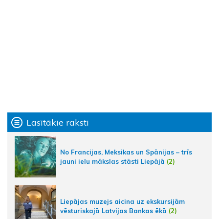
Lasītākie raksti
No Francijas, Meksikas un Spānijas – trīs
jauni ielu mākslas stāsti Liepājā
(2)
Liepājas muzejs aicina uz ekskursijām
vēsturiskajā Latvijas Bankas ēkā
(2)