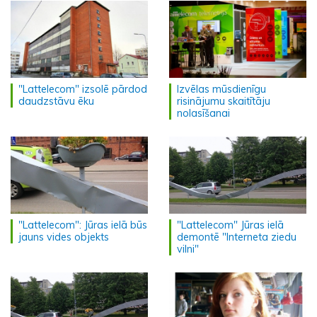
"Lattelecom" izsolē pārdod
Izvēlas mūsdienīgu
daudzstāvu ēku
risinājumu skaitītāju
nolasīšanai
"Lattelecom": Jūras ielā būs
"Lattelecom" Jūras ielā
jauns vides objekts
demontē "Interneta ziedu
vilni"