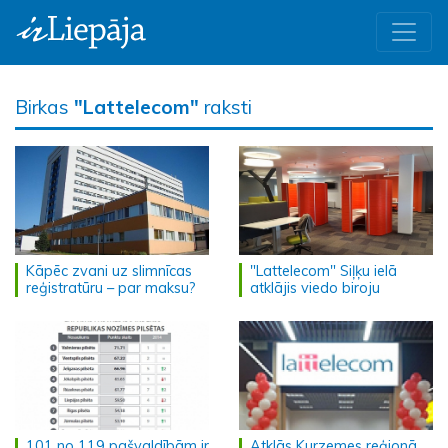
Birkas
"Lattelecom"
raksti
Kāpēc zvani uz slimnīcas
"Lattelecom" Siļķu ielā
reģistratūru – par maksu?
atklājis viedo biroju
101 no 119 pašvaldībām ir
Atklās Kurzemes reģionā