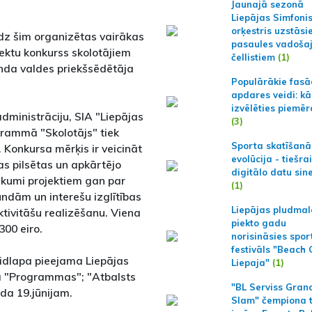
Jaunajā sezonā
Liepājas Simfoni
orķestris uzstāsi
dz šim organizētas vairākas
pasaules vadoša
jektu konkurss skolotājiem
čellistiem
(1)
onda valdes priekšsēdētāja
Populārākie fas
apdares veidi: kā
izvēlēties piemēr
dministrāciju, SIA "Liepājas
(3)
rammā "Skolotājs" tiek
Sporta skatīšanā
. Konkursa mērķis ir veicināt
evolūcija - tiešra
jas pilsētas un apkārtējo
digitālo datu sin
eikumi projektiem gan par
(1)
undām un interešu izglītības
Liepājas pludmal
ktivitāšu realizēšanu. Viena
piekto gadu
300 eiro.
norisināsies spor
festivāls "Beach
eidlapa pieejama Liepājas
Liepaja"
(1)
 "Programmas"; "Atbalsts
"BL Serviss Gran
ada 19.jūnijam.
Slam" čempiona t