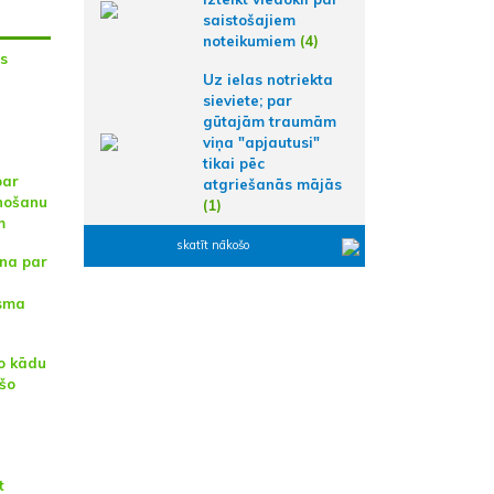
saistošajiem
noteikumiem
(4)
is
Uz ielas notriekta
sieviete; par
gūtajām traumām
viņa "apjautusi"
tikai pēc
par
atgriešanās mājās
unošanu
(1)
m
skatīt nākošo
na par
sma
o kādu
ušo
t