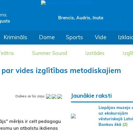
ena,
Brencis, Audris, Inuta
gusts
Krimināls
Dome
Sports
Vide
Izklai
eātris
Summer Sound
Izstādes
Izglī
 par vides izglītības metodiskajiem
Jaunākie raksti
Dalies ar šo ziņu:
Liepājas muzejs 
uz ekskursijām
vēsturiskajā Latv
js" mērķis ir celt pedagogu
Bankas ēkā
(2)
dvesmu un atbalstu ikdienas