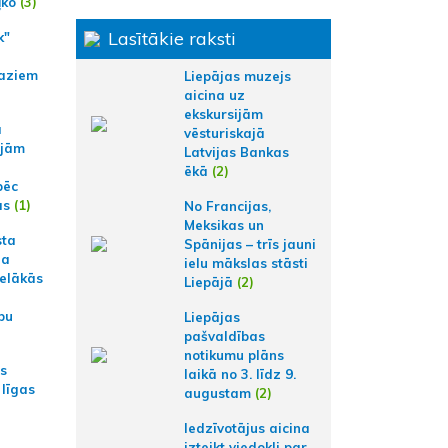
ļko
(3)
Lasītākie raksti
k"
aziem
Liepājas muzejs
aicina uz
ekskursijām
a
vēsturiskajā
ajām
Latvijas Bankas
ēkā
(2)
pēc
ās
(1)
No Francijas,
Meksikas un
sta
Spānijas – trīs jauni
na
ielu mākslas stāsti
ielākās
Liepājā
(2)
bu
Liepājas
pašvaldības
notikumu plāns
as
laikā no 3. līdz 9.
 līgas
augustam
(2)
Iedzīvotājus aicina
izteikt viedokli par