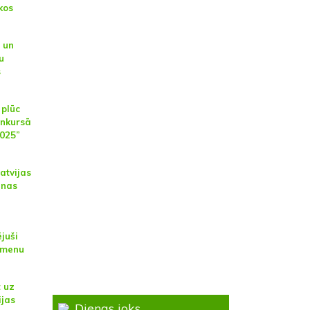
kos
 un
u
s
plūc
onkursā
025”
atvijas
anas
juši
āmenu
t uz
ijas
Dienas joks