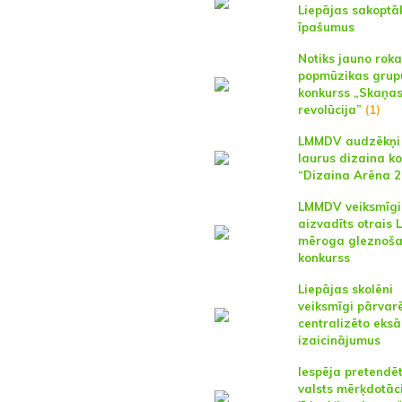
Liepājas sakoptā
īpašumus
Notiks jauno roka
popmūzikas grup
konkurss „Skaņa
revolūcija”
(1)
LMMDV audzēkņi 
laurus dizaina k
“Dizaina Arēna 2
LMMDV veiksmīgi
aizvadīts otrais L
mēroga gleznoš
konkurss
Liepājas skolēni
veiksmīgi pārvarē
centralizēto eks
izaicinājumus
Iespēja pretendē
valsts mērķdotāc