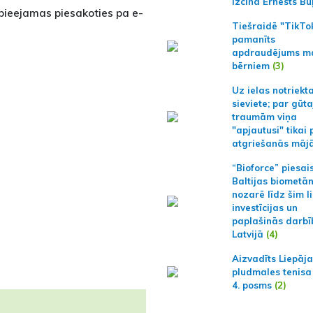
izcīna Ernests Bu
pieejamas piesakoties pa e-
Tiešraidē "TikTo
pamanīts
apdraudējums m
bērniem
(3)
Uz ielas notriekt
sieviete; par gūt
traumām viņa
"apjautusi" tikai 
atgriešanās māj
“Bioforce” piesai
Baltijas biometā
nozarē līdz šim l
investīcijas un
paplašinās darbī
Latvijā
(4)
Aizvadīts Liepāj
pludmales tenisa
4. posms
(2)