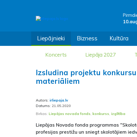
Pirmdi
10.au
Liepājnieki
Bizness
Kultūra
Koncerts
Liepāja 2027
T
Izsludina projektu konkursu
materiāliem
Autors:
irliepaja.lv
Datums:
21.05.2020
Birkas:
Liepājas novada fonds
,
konkurss
,
izglītība
Liepājas Novada fonda programmas "Skolotā
profesijas prestižu un sniegt skolotājiem ie