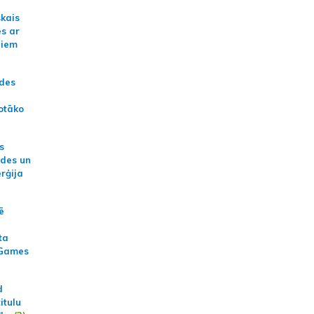
skais
es ar
jiem
ādes
otāko
s
ides un
erģija
ē
ta
 Games
d
itulu