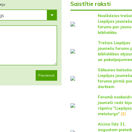
Saistītie raksti
eju:
Noslēdzies treša
Liepājas jauniešu
forums par jauno
bibliotēku
Trešais Liepājas
jauniešu forums 
bibliotēkas atja
un pakalpojumie
Sākusies balsoša
Pievienot
Liepājas jauniešu
foruma pirmā po
darbiem
Forumā noskaidr
jaunieši redz bij
rūpnīcu "Liepājas
metalurgs"
(2)
Aicina līdz 31.
augustam pieteik