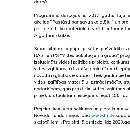
darbā.
Programma darbojas no 2017. gada. Tajā lī
akcijas "Pastāsti par savu skolotāju!" un pro
par metodisko materiālu izstrādi, informē f
Aiga Jaunskalže.
Sadarbībā ar Liepājas pilsētas pašvaldības a
RAS" un PS "Vides pakalpojumu grupa" prog
izsludināts vides izglītības projektu konkurss
vides izglītības aktivitāšu realizēšanu Liepā
novadu izglītības iestādēs. Tiek gaidīti piet
vides izglītības materiālu izstrādi mācību st
nodarbībām, gan praktisku vides izglītības a
projekta atbalstam iespējams iegūt 150 līdz 
Projektu konkursa nolikums un pieteikuma v
Novada fonda mājas lapā
www.lnf.lv
sadaļā
skolotājiem". Projekti jāiesniedz līdz 2020.g